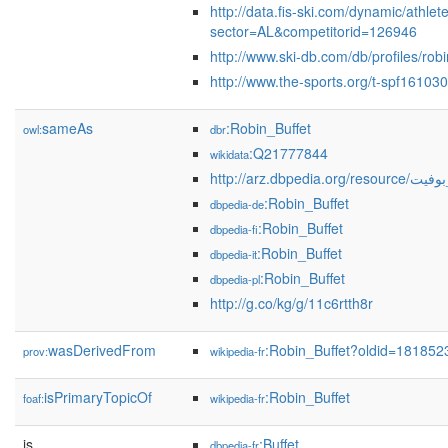
http://data.fis-ski.com/dynamic/athle
sector=AL&competitorid=126946
http://www.ski-db.com/db/profiles/ro
http://www.the-sports.org/t-spf161030
sameAs
:Robin_Buffet
owl:
dbr
:Q21777844
wikidata
http://arz.dbpedia.or
:Robin_Buffet
dbpedia-de
:Robin_Buffet
dbpedia-fi
:Robin_Buffet
dbpedia-it
:Robin_Buffet
dbpedia-pl
http://g.co/kg/g/11c6rtth8r
wasDerivedFrom
:Robin_Buffet?oldid=18185
prov:
wikipedia-fr
isPrimaryTopicOf
:Robin_Buffet
foaf:
wikipedia-fr
is
:Buffet
dbpedia-fr