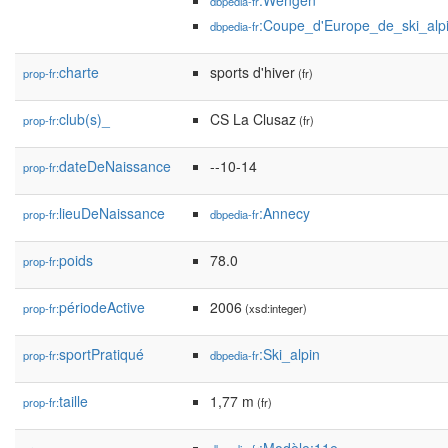
:Wengen
dbpedia-fr
:Coupe_d'Europe_de_ski_alp
dbpedia-fr
charte
sports d'hiver
prop-fr:
(fr)
club(s)_
CS La Clusaz
prop-fr:
(fr)
dateDeNaissance
--10-14
prop-fr:
lieuDeNaissance
:Annecy
prop-fr:
dbpedia-fr
poids
78.0
prop-fr:
périodeActive
2006
prop-fr:
(xsd:integer)
sportPratiqué
:Ski_alpin
prop-fr:
dbpedia-fr
taille
1,77 m
prop-fr:
(fr)