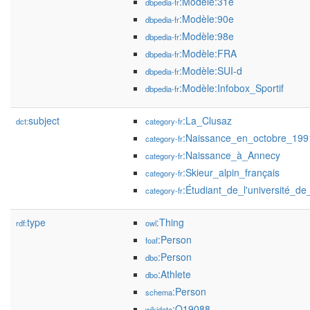
:Modèle:31e
dbpedia-fr
:Modèle:90e
dbpedia-fr
:Modèle:98e
dbpedia-fr
:Modèle:FRA
dbpedia-fr
:Modèle:SUI-d
dbpedia-fr
:Modèle:Infobox_Sportif
dbpedia-fr
subject
:La_Clusaz
dct:
category-fr
:Naissance_en_octobre_199
category-fr
:Naissance_à_Annecy
category-fr
:Skieur_alpin_français
category-fr
:Étudiant_de_l'université_de
category-fr
type
:Thing
rdf:
owl
:Person
foaf
:Person
dbo
:Athlete
dbo
:Person
schema
:Q19088
wikidata