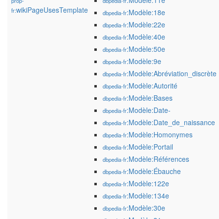
:Modèle:11e
prop-
dbpedia-fr
wikiPageUsesTemplate
fr:
:Modèle:18e
dbpedia-fr
:Modèle:22e
dbpedia-fr
:Modèle:40e
dbpedia-fr
:Modèle:50e
dbpedia-fr
:Modèle:9e
dbpedia-fr
:Modèle:Abréviation_discrète
dbpedia-fr
:Modèle:Autorité
dbpedia-fr
:Modèle:Bases
dbpedia-fr
:Modèle:Date-
dbpedia-fr
:Modèle:Date_de_naissance
dbpedia-fr
:Modèle:Homonymes
dbpedia-fr
:Modèle:Portail
dbpedia-fr
:Modèle:Références
dbpedia-fr
:Modèle:Ébauche
dbpedia-fr
:Modèle:122e
dbpedia-fr
:Modèle:134e
dbpedia-fr
:Modèle:30e
dbpedia-fr