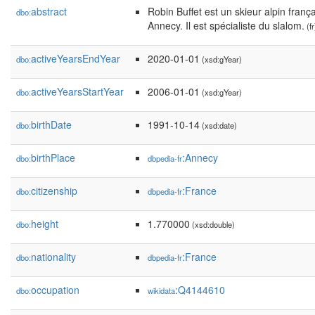
abstract
Robin Buffet est un skieur alpin franç
dbo:
Annecy. Il est spécialiste du slalom.
(fr
activeYearsEndYear
2020-01-01
dbo:
(xsd:gYear)
activeYearsStartYear
2006-01-01
dbo:
(xsd:gYear)
birthDate
1991-10-14
dbo:
(xsd:date)
birthPlace
:Annecy
dbo:
dbpedia-fr
citizenship
:France
dbo:
dbpedia-fr
height
1.770000
dbo:
(xsd:double)
nationality
:France
dbo:
dbpedia-fr
occupation
:Q4144610
dbo:
wikidata