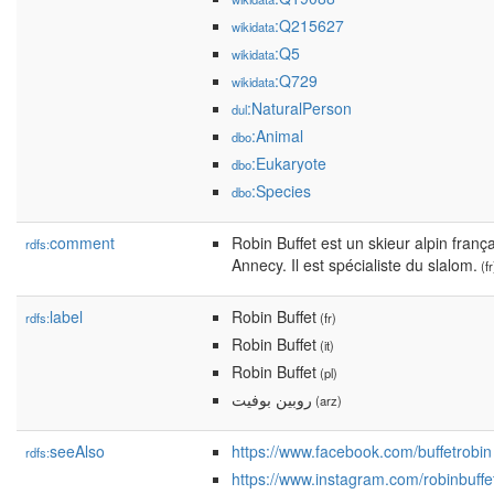
:Q215627
wikidata
:Q5
wikidata
:Q729
wikidata
:NaturalPerson
dul
:Animal
dbo
:Eukaryote
dbo
:Species
dbo
comment
Robin Buffet est un skieur alpin franç
rdfs:
Annecy. Il est spécialiste du slalom.
(fr
label
Robin Buffet
rdfs:
(fr)
Robin Buffet
(it)
Robin Buffet
(pl)
روبين بوفيت
(arz)
seeAlso
https://www.facebook.com/buffetrobin
rdfs:
https://www.instagram.com/robinbuffe