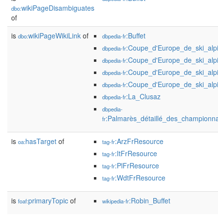
wikiPageDisambiguates
dbo:
of
is
wikiPageWikiLink
of
:Buffet
dbo:
dbpedia-fr
:Coupe_d'Europe_de_ski_alp
dbpedia-fr
:Coupe_d'Europe_de_ski_alp
dbpedia-fr
:Coupe_d'Europe_de_ski_alp
dbpedia-fr
:Coupe_d'Europe_de_ski_alp
dbpedia-fr
:La_Clusaz
dbpedia-fr
dbpedia-
:Palmarès_détaillé_des_championn
fr
is
hasTarget
of
:ArzFrResource
oa:
tag-fr
:ItFrResource
tag-fr
:PlFrResource
tag-fr
:WdtFrResource
tag-fr
is
primaryTopic
of
:Robin_Buffet
foaf:
wikipedia-fr