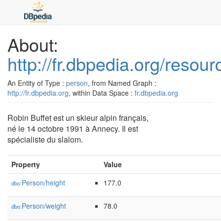
About:
http://fr.dbpedia.org/resou
An Entity of Type :
person
, from Named Graph :
http://fr.dbpedia.org
, within Data Space :
fr.dbpedia.org
Robin Buffet est un skieur alpin français,
né le 14 octobre 1991 à Annecy. Il est
spécialiste du slalom.
Property
Value
Person/height
177.0
dbo:
Person/weight
78.0
dbo: