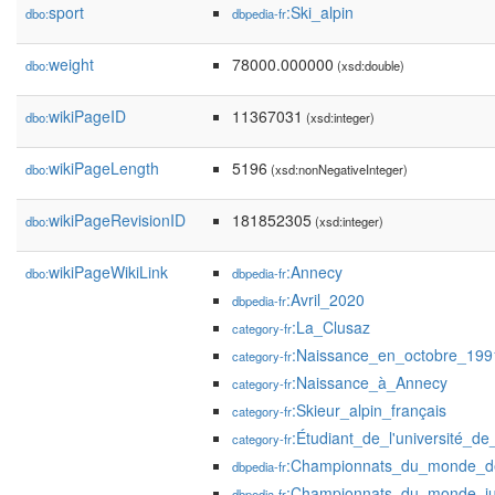
sport
:Ski_alpin
dbo:
dbpedia-fr
weight
78000.000000
dbo:
(xsd:double)
wikiPageID
11367031
dbo:
(xsd:integer)
wikiPageLength
5196
dbo:
(xsd:nonNegativeInteger)
wikiPageRevisionID
181852305
dbo:
(xsd:integer)
wikiPageWikiLink
:Annecy
dbo:
dbpedia-fr
:Avril_2020
dbpedia-fr
:La_Clusaz
category-fr
:Naissance_en_octobre_199
category-fr
:Naissance_à_Annecy
category-fr
:Skieur_alpin_français
category-fr
:Étudiant_de_l'université_de
category-fr
:Championnats_du_monde_de
dbpedia-fr
:Championnats_du_monde_ju
dbpedia-fr