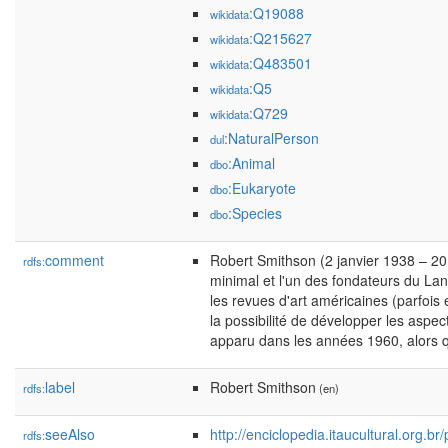
:Q19088
wikidata
:Q215627
wikidata
:Q483501
wikidata
:Q5
wikidata
:Q729
wikidata
:NaturalPerson
dul
:Animal
dbo
:Eukaryote
dbo
:Species
dbo
comment
Robert Smithson (2 janvier 1938 – 20 ju
rdfs:
minimal et l'un des fondateurs du Lan
les revues d'art américaines (parfoi
la possibilité de développer les aspec
apparu dans les années 1960, alors q
label
Robert Smithson
rdfs:
(en)
seeAlso
http://enciclopedia.itaucultural.org.
rdfs: