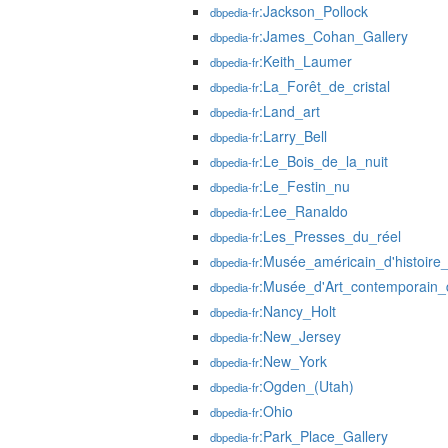
:Jackson_Pollock
dbpedia-fr
:James_Cohan_Gallery
dbpedia-fr
:Keith_Laumer
dbpedia-fr
:La_Forêt_de_cristal
dbpedia-fr
:Land_art
dbpedia-fr
:Larry_Bell
dbpedia-fr
:Le_Bois_de_la_nuit
dbpedia-fr
:Le_Festin_nu
dbpedia-fr
:Lee_Ranaldo
dbpedia-fr
:Les_Presses_du_réel
dbpedia-fr
:Musée_américain_d'histoire_
dbpedia-fr
:Musée_d'Art_contemporain
dbpedia-fr
:Nancy_Holt
dbpedia-fr
:New_Jersey
dbpedia-fr
:New_York
dbpedia-fr
:Ogden_(Utah)
dbpedia-fr
:Ohio
dbpedia-fr
:Park_Place_Gallery
dbpedia-fr