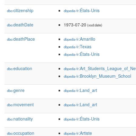
citizenship
:États-Unis
dbo:
dbpedia-fr
deathDate
1973-07-20
dbo:
(xsd:date)
deathPlace
:Amarillo
dbo:
dbpedia-fr
:Texas
dbpedia-fr
:États-Unis
dbpedia-fr
education
:Art_Students_League_of_N
dbo:
dbpedia-fr
:Brooklyn_Museum_School
dbpedia-fr
genre
:Land_art
dbo:
dbpedia-fr
movement
:Land_art
dbo:
dbpedia-fr
nationality
:États-Unis
dbo:
dbpedia-fr
occupation
:Artiste
dbo:
dbpedia-fr