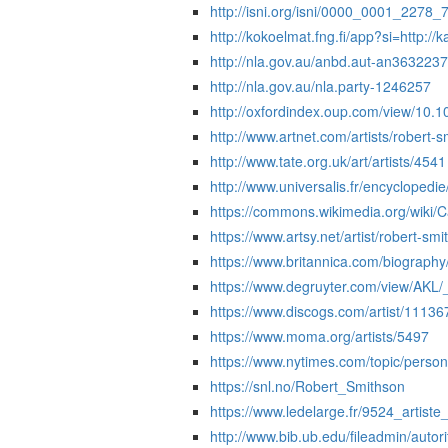
http://isni.org/isni/0000_0001_2278_
http://kokoelmat.fng.fi/app?si=http
http://nla.gov.au/anbd.aut-an363223
http://nla.gov.au/nla.party-1246257
http://oxfordindex.oup.com/view/10
http://www.artnet.com/artists/robert-s
http://www.tate.org.uk/art/artists/4541
http://www.universalis.fr/encyclopedi
https://commons.wikimedia.org/wiki/
https://www.artsy.net/artist/robert-sm
https://www.britannica.com/biograph
https://www.degruyter.com/view/AKL
https://www.discogs.com/artist/11136
https://www.moma.org/artists/5497
https://www.nytimes.com/topic/person
https://snl.no/Robert_Smithson
https://www.ledelarge.fr/9524_arti
http://www.bib.ub.edu/fileadmin/auto