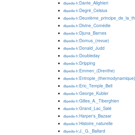
:Dante_Alighieri
dbpedia-fr
:Degré_Celsius
dbpedia-fr
:Deuxième_principe_de_la_
dbpedia-fr
:Divine_Comédie
dbpedia-fr
:Djuna_Barnes
dbpedia-fr
:Domus_(revue)
dbpedia-fr
:Donald_Judd
dbpedia-fr
:Doubleday
dbpedia-fr
:Dripping
dbpedia-fr
:Emmen_(Drenthe)
dbpedia-fr
:Entropie_(thermodynamique
dbpedia-fr
:Eric_Temple_Bell
dbpedia-fr
:George_Kubler
dbpedia-fr
:Gilles_A._Tiberghien
dbpedia-fr
:Grand_Lac_Salé
dbpedia-fr
:Harper's_Bazaar
dbpedia-fr
:Histoire_naturelle
dbpedia-fr
:J._G._Ballard
dbpedia-fr