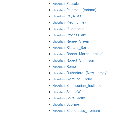
:Passaic
dbpedia-fr
:Paterson_(poème)
dbpedia-fr
:Pays-Bas
dbpedia-fr
:Pied_(unité)
dbpedia-fr
:Pittoresque
dbpedia-fr
:Process_art
dbpedia-fr
:Renée_Green
dbpedia-fr
:Richard_Serra
dbpedia-fr
:Robert_Morris_(artiste)
dbpedia-fr
:Robert_Smithson
dbpedia-fr
:Rome
dbpedia-fr
:Rutherford_(New_Jersey)
dbpedia-fr
:Sigmund_Freud
dbpedia-fr
:Smithsonian_Institution
dbpedia-fr
:Sol_LeWitt
dbpedia-fr
:Spiral_Jetty
dbpedia-fr
:Sublime
dbpedia-fr
:Sécheresse_(roman)
dbpedia-fr