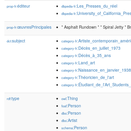
éditeur
:Les_Presses_du_réel
prop-fr:
dbpedia-fr
:University_of_California_Pre
dbpedia-fr
œuvresPrincipales
* Asphalt Rundown * * Spiral Jetty * Br
prop-fr:
subject
:Artiste_contemporain_améri
dct:
category-fr
:Décès_en_juillet_1973
category-fr
:Décès_à_35_ans
category-fr
:Land_art
category-fr
:Naissance_en_janvier_1938
category-fr
:Théoricien_de_l'art
category-fr
:Étudiant_de_l'Art_Student
category-fr
type
:Thing
rdf:
owl
:Person
foaf
:Person
dbo
:Artist
dbo
:Person
schema