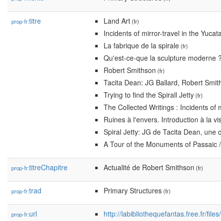
titre
Land Art
prop-fr:
(fr)
Incidents of mirror-travel in the Yucat
La fabrique de la spirale
(fr)
Qu'est-ce-que la sculpture moderne 
Robert Smithson
(fr)
Tacita Dean: JG Ballard, Robert Smi
Trying to find the Spirall Jetty
(fr)
The Collected Writings : Incidents of 
Ruines à l'envers. Introduction à la
Spiral Jetty: JG de Tacita Dean, une 
A Tour of the Monuments of Passaic
titreChapitre
Actualité de Robert Smithson
prop-fr:
(fr)
trad
Primary Structures
prop-fr:
(fr)
url
http://labibliothequefantas.free.fr/fi
prop-fr: