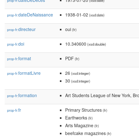
dateDeDécès
1973-07-20
prop-fr:
(xsd:date)
dateDeNaissance
1938-01-02
prop-fr:
(xsd:date)
directeur
oui
prop-fr:
(fr)
doi
10.340600
prop-fr:
(xsd:double)
format
PDF
prop-fr:
(fr)
formatLivre
26
prop-fr:
(xsd:integer)
30
(xsd:integer)
formation
Art Students League of New York, B
prop-fr:
fr
Primary Structures
prop-fr:
(fr)
Earthworks
(fr)
Arts Magazine
(fr)
beefcake magazines
(fr)