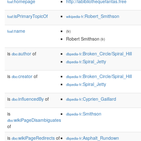
homepage
http://labibliothequefantas.free
foaf:
isPrimaryTopicOf
:Robert_Smithson
foaf:
wikipedia-fr
name
foaf:
(fr)
Robert Smithson
(fr)
is
author
of
:Broken_Circle/Spiral_Hill
dbo:
dbpedia-fr
:Spiral_Jetty
dbpedia-fr
is
creator
of
:Broken_Circle/Spiral_Hill
dbo:
dbpedia-fr
:Spiral_Jetty
dbpedia-fr
is
influencedBy
of
:Cyprien_Gaillard
dbo:
dbpedia-fr
is
:Smithson
dbpedia-fr
wikiPageDisambiguates
dbo:
of
is
wikiPageRedirects
of
:Asphalt_Rundown
dbo:
dbpedia-fr