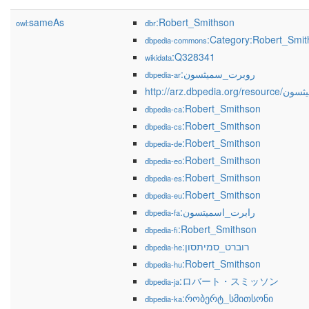
sameAs
:Robert_Smithson
owl:
dbr
:Category:Robert_Smit
dbpedia-commons
:Q328341
wikidata
:روبرت_سميثسون
dbpedia-ar
http://arz.dbped
:Robert_Smithson
dbpedia-ca
:Robert_Smithson
dbpedia-cs
:Robert_Smithson
dbpedia-de
:Robert_Smithson
dbpedia-eo
:Robert_Smithson
dbpedia-es
:Robert_Smithson
dbpedia-eu
:رابرت_اسمیتسون
dbpedia-fa
:Robert_Smithson
dbpedia-fi
:רוברט_סמיתסון
dbpedia-he
:Robert_Smithson
dbpedia-hu
:ロバート・スミッソン
dbpedia-ja
:რობერტ_სმითსონი
dbpedia-ka