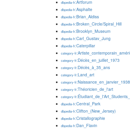
:Artforum
dbpedia-fr
:Asphalte
dbpedia-fr
:Brian_Aldiss
dbpedia-fr
:Broken_Circle/Spiral_Hill
dbpedia-fr
:Brooklyn_Museum
dbpedia-fr
:Carl_Gustav_Jung
dbpedia-fr
:Caterpillar
dbpedia-fr
:Artiste_contemporain_améri
category-fr
:Décès_en_juillet_1973
category-fr
:Décès_à_35_ans
category-fr
:Land_art
category-fr
:Naissance_en_janvier_1938
category-fr
:Théoricien_de_l'art
category-fr
:Étudiant_de_l'Art_Student
category-fr
:Central_Park
dbpedia-fr
:Clifton_(New_Jersey)
dbpedia-fr
:Cristallographie
dbpedia-fr
:Dan_Flavin
dbpedia-fr