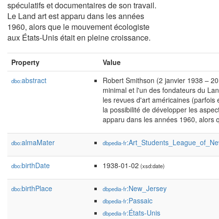
spéculatifs et documentaires de son travail.
Le Land art est apparu dans les années
1960, alors que le mouvement écologiste
aux États-Unis était en pleine croissance.
Property
Value
abstract
Robert Smithson (2 janvier 1938 – 20 ju
dbo:
minimal et l'un des fondateurs du Lan
les revues d'art américaines (parfoi
la possibilité de développer les aspec
apparu dans les années 1960, alors q
almaMater
:Art_Students_League_of_N
dbo:
dbpedia-fr
birthDate
1938-01-02
dbo:
(xsd:date)
birthPlace
:New_Jersey
dbo:
dbpedia-fr
:Passaic
dbpedia-fr
:États-Unis
dbpedia-fr