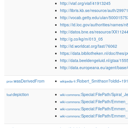
http://viaf.org/viaf/41913245
http://libris.kb.se/resource/auth/2997
http://vocab.getty.edu/ulan/50001575
https://id.loc.gov/authorities/names
http://datos.bne.es/resource/XX1124
http://g.co/kg/m/013_05
http://id.worldcat.org/fast/76062
https://data.bibliotheken.nl/doc/thes
http://data.beeldengeluid.nl/gtaa/155
http://data.europeana.eu/agent/base
wasDerivedFrom
:Robert_Smithson?oldid=1
prov:
wikipedia-fr
depiction
:Special:FilePath/Spiral_
foaf:
wiki-commons
:Special:FilePath/Emmen_
wiki-commons
:Special:FilePath/Emmen_
wiki-commons
:Special:FilePath/Emmen_S
wiki-commons