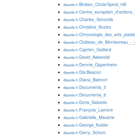
:Broken_Circle/Spiral_Hill
dbpedia-fr
:Centre_européen_d'actions_
dbpedia-fr
:Charles_Simonds
dbpedia-fr
:Christine_Kozlov
dbpedia-fr
:Chronologie_des_arts_plasti
dbpedia-fr
:Château_de_Montsoreau_-_
dbpedia-fr
:Cyprien_Gaillard
dbpedia-fr
:David_Askevold
dbpedia-fr
:Dennis_Oppenheim
dbpedia-fr
:Dia:Beacon
dbpedia-fr
:Diana_Balmori
dbpedia-fr
:Documenta_5
dbpedia-fr
:Documenta_6
dbpedia-fr
:Doris_Salcedo
dbpedia-fr
:François_Lamore
dbpedia-fr
:Gabrielle_Maubrie
dbpedia-fr
:George_Kubler
dbpedia-fr
:Gerry_Schum
dbpedia-fr