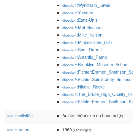
:Wyndham_Lewis
dbpedia-fr
:Yucatán
dbpedia-fr
:États-Unis
dbpedia-fr
:Mel_Bochner
dbpedia-fr
:Mike_Nelson
dbpedia-fr
:Minimalisme_(art)
dbpedia-fr
:Sam_Durant
dbpedia-fr
:Amarillo_Ramp
dbpedia-fr
:Brooklyn_Museum_School
dbpedia-fr
:Fichier:Emmen_Smithson_Spi
dbpedia-fr
:Fichier:Spiral_Jetty_Smiths
dbpedia-fr
:Nikolaj_Recke
dbpedia-fr
:The_Bruce_High_Quality_Fo
dbpedia-fr
:Fichier:Emmen_Smithson_Br
dbpedia-fr
activités
Artiste, théoricien du Land art
prop-fr:
(fr)
année
1969
prop-fr:
(xsd:integer)