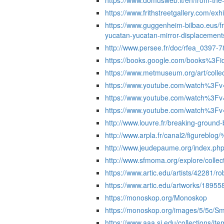
https://www.domusweb.it/en/from-the-
https://www.frithstreetgallery.com/exh
https://www.guggenheim-bilbao.eus/f
yucatan-yucatan-mirror-displacement
http://www.persee.fr/doc/rfea_03
https://books.google.com/books%3
https://www.metmuseum.org/art/colle
https://www.youtube.com/watch%3F
https://www.youtube.com/watch%3
https://www.youtube.com/watch%3F
http://www.louvre.fr/breaking-ground-b
http://www.arpla.fr/canal2/figureblo
http://www.jeudepaume.org/index.
http://www.sfmoma.org/explore/collec
https://www.artic.edu/artists/42281/r
https://www.artic.edu/artworks/18955
https://monoskop.org/Monoskop
https://monoskop.org/images/5/5c/
https://www.aaa.si.edu/collections/ite