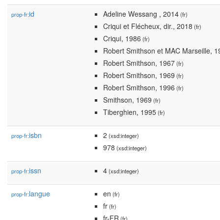
id
Adeline Wessang , 2014
prop-fr:
(fr)
Criqui et Flécheux, dir., 2018
(fr)
Criqui, 1986
(fr)
Robert Smithson et MAC Marseille, 1
Robert Smithson, 1967
(fr)
Robert Smithson, 1969
(fr)
Robert Smithson, 1996
(fr)
Smithson, 1969
(fr)
Tiberghien, 1995
(fr)
isbn
2
prop-fr:
(xsd:integer)
978
(xsd:integer)
issn
4
prop-fr:
(xsd:integer)
langue
en
prop-fr:
(fr)
fr
(fr)
fr-FR
(fr)