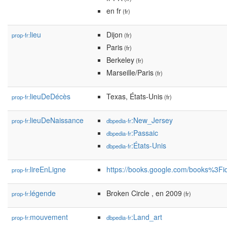
en fr
(fr)
lieu
Dijon
prop-fr:
(fr)
Paris
(fr)
Berkeley
(fr)
Marseille/Paris
(fr)
lieuDeDécès
Texas, États-Unis
prop-fr:
(fr)
lieuDeNaissance
:New_Jersey
prop-fr:
dbpedia-fr
:Passaic
dbpedia-fr
:États-Unis
dbpedia-fr
lireEnLigne
https://books.google.com/books%3
prop-fr:
légende
Broken Circle , en 2009
prop-fr:
(fr)
mouvement
:Land_art
prop-fr:
dbpedia-fr