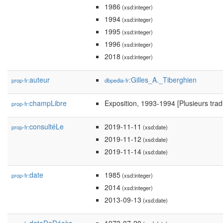
1986
(xsd:integer)
1994
(xsd:integer)
1995
(xsd:integer)
1996
(xsd:integer)
2018
(xsd:integer)
auteur
:Gilles_A._Tiberghien
prop-fr:
dbpedia-fr
champLibre
Exposition, 1993-1994 [Plusieurs tradu
prop-fr:
consultéLe
2019-11-11
prop-fr:
(xsd:date)
2019-11-12
(xsd:date)
2019-11-14
(xsd:date)
date
1985
prop-fr:
(xsd:integer)
2014
(xsd:integer)
2013-09-13
(xsd:date)