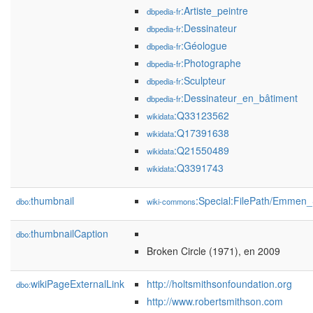
:Artiste_peintre
dbpedia-fr
:Dessinateur
dbpedia-fr
:Géologue
dbpedia-fr
:Photographe
dbpedia-fr
:Sculpteur
dbpedia-fr
:Dessinateur_en_bâtiment
dbpedia-fr
:Q33123562
wikidata
:Q17391638
wikidata
:Q21550489
wikidata
:Q3391743
wikidata
thumbnail
:Special:FilePath/Emmen
dbo:
wiki-commons
thumbnailCaption
dbo:
Broken Circle (1971), en 2009
wikiPageExternalLink
http://holtsmithsonfoundation.org
dbo:
http://www.robertsmithson.com