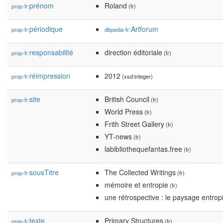
prénom
Roland
prop-fr:
(fr)
périodique
:Artforum
prop-fr:
dbpedia-fr
responsabilité
direction éditoriale
prop-fr:
(fr)
réimpression
2012
prop-fr:
(xsd:integer)
site
British Council
prop-fr:
(fr)
World Press
(fr)
Frith Street Gallery
(fr)
YT-news
(fr)
labibliothequefantas.free
(fr)
sousTitre
The Collected Writings
prop-fr:
(fr)
mémoire et entropie
(fr)
une rétrospective : le paysage entro
texte
Primary Structures
prop-fr:
(fr)