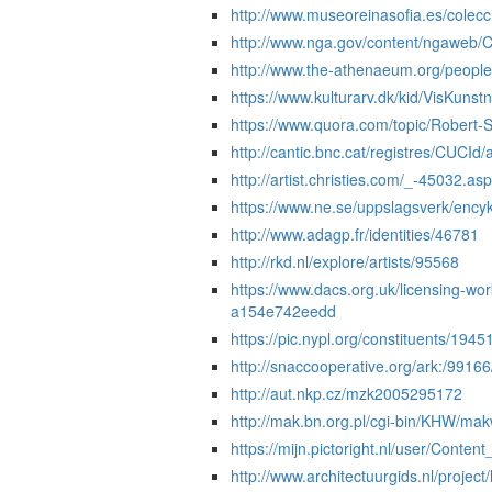
http://www.museoreinasofia.es/colecc
http://www.nga.gov/content/ngaweb/Col
http://www.the-athenaeum.org/people
https://www.kulturarv.dk/kid/VisKuns
https://www.quora.com/topic/Robert-
http://cantic.bnc.cat/registres/CUCI
http://artist.christies.com/_-45032.as
https://www.ne.se/uppslagsverk/encyk
http://www.adagp.fr/identities/46781
http://rkd.nl/explore/artists/95568
https://www.dacs.org.uk/licensing-wor
a154e742eedd
https://pic.nypl.org/constituents/1945
http://snaccooperative.org/ark:/991
http://aut.nkp.cz/mzk2005295172
http://mak.bn.org.pl/cgi-bin/KH
https://mijn.pictoright.nl/user/Con
http://www.architectuurgids.nl/project