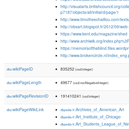
http://visualarts.britishcouncil.org/col
p7187/objects/all/initial/d/page/1
http://www.timotheechaillou.com/texts/
http://obsart.blogspot.fr/2012/09/w
https://www.kent.edu/magazine/shed
http://www.archiwik.org/index.php%3
https://memoirsoftheblind.files.wordp
http://www.brokencircle.nl/index_eng
wikiPageID
835252
dbo:
(xsd:integer)
wikiPageLength
49677
dbo:
(xsd:nonNegativeInteger)
wikiPageRevisionID
191410241
dbo:
(xsd:integer)
wikiPageWikiLink
:Archives_of_American_Art
dbo:
dbpedia-fr
:Art_Institute_of_Chicago
dbpedia-fr
:Art_Students_League_of_N
dbpedia-fr