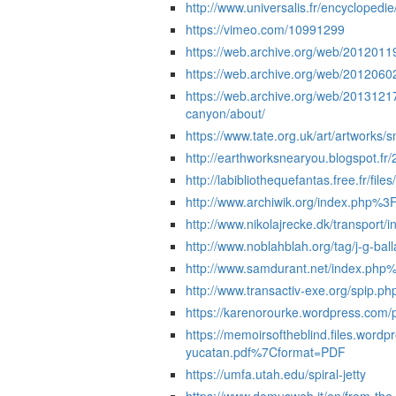
http://www.universalis.fr/encyclopedi
https://vimeo.com/10991299
https://web.archive.org/web/2012011
https://web.archive.org/web/2012060
https://web.archive.org/web/20131217
canyon/about/
https://www.tate.org.uk/art/artworks/s
http://earthworksnearyou.blogspot.fr/2
http://labibliothequefantas.free.fr/fi
http://www.archiwik.org/index.php%3
http://www.nikolajrecke.dk/transport/i
http://www.noblahblah.org/tag/j-g-bal
http://www.samdurant.net/index.php%3
http://www.transactiv-exe.org/spip.p
https://karenorourke.wordpress.com/pr
https://memoirsoftheblind.files.wordp
yucatan.pdf%7Cformat=PDF
https://umfa.utah.edu/spiral-jetty