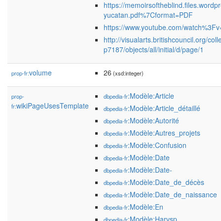
https://memoirsoftheblind.files.wordp
yucatan.pdf%7Cformat=PDF
https://www.youtube.com/watch%3
http://visualarts.britishcouncil.org/col
p7187/objects/all/initial/d/page/1
volume
26
prop-fr:
(xsd:integer)
:Modèle:Article
prop-
dbpedia-fr
wikiPageUsesTemplate
fr:
:Modèle:Article_détaillé
dbpedia-fr
:Modèle:Autorité
dbpedia-fr
:Modèle:Autres_projets
dbpedia-fr
:Modèle:Confusion
dbpedia-fr
:Modèle:Date
dbpedia-fr
:Modèle:Date-
dbpedia-fr
:Modèle:Date_de_décès
dbpedia-fr
:Modèle:Date_de_naissance
dbpedia-fr
:Modèle:En
dbpedia-fr
:Modèle:Harvsp
dbpedia-fr