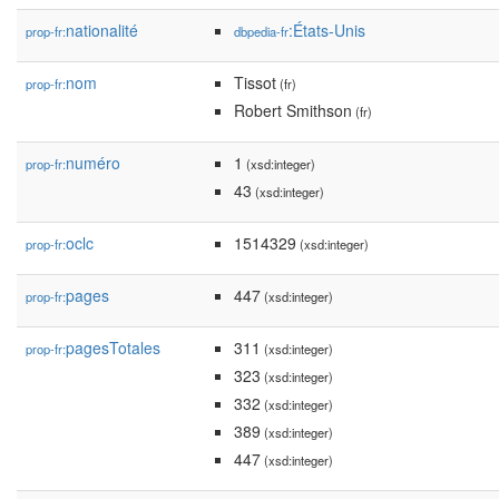
nationalité
:États-Unis
prop-fr:
dbpedia-fr
nom
Tissot
prop-fr:
(fr)
Robert Smithson
(fr)
numéro
1
prop-fr:
(xsd:integer)
43
(xsd:integer)
oclc
1514329
prop-fr:
(xsd:integer)
pages
447
prop-fr:
(xsd:integer)
pagesTotales
311
prop-fr:
(xsd:integer)
323
(xsd:integer)
332
(xsd:integer)
389
(xsd:integer)
447
(xsd:integer)