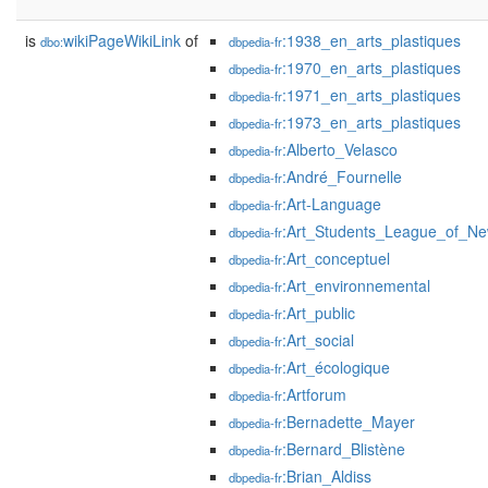
is
wikiPageWikiLink
of
:1938_en_arts_plastiques
dbo:
dbpedia-fr
:1970_en_arts_plastiques
dbpedia-fr
:1971_en_arts_plastiques
dbpedia-fr
:1973_en_arts_plastiques
dbpedia-fr
:Alberto_Velasco
dbpedia-fr
:André_Fournelle
dbpedia-fr
:Art-Language
dbpedia-fr
:Art_Students_League_of_N
dbpedia-fr
:Art_conceptuel
dbpedia-fr
:Art_environnemental
dbpedia-fr
:Art_public
dbpedia-fr
:Art_social
dbpedia-fr
:Art_écologique
dbpedia-fr
:Artforum
dbpedia-fr
:Bernadette_Mayer
dbpedia-fr
:Bernard_Blistène
dbpedia-fr
:Brian_Aldiss
dbpedia-fr