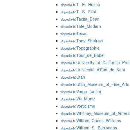
:T._E._Hulme
dbpedia-fr
:T._S._Eliot
dbpedia-fr
:Tacita_Dean
dbpedia-fr
:Tate_Modern
dbpedia-fr
:Texas
dbpedia-fr
:Tony_Shafrazi
dbpedia-fr
:Topographie
dbpedia-fr
:Tour_de_Babel
dbpedia-fr
:University_of_California_Pre
dbpedia-fr
:Université_d'État_de_Kent
dbpedia-fr
:Utah
dbpedia-fr
:Utah_Museum_of_Fine_Arts
dbpedia-fr
:Verge_(unité)
dbpedia-fr
:Vik_Muniz
dbpedia-fr
:Vorticisme
dbpedia-fr
:Whitney_Museum_of_Americ
dbpedia-fr
:William_Carlos_Williams
dbpedia-fr
:William_S._Burroughs
dbpedia-fr