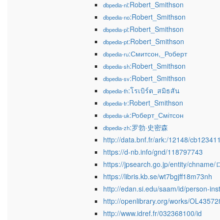
:Robert_Smithson
dbpedia-nl
:Robert_Smithson
dbpedia-no
:Robert_Smithson
dbpedia-pl
:Robert_Smithson
dbpedia-pt
:Смитсон,_Роберт
dbpedia-ru
:Robert_Smithson
dbpedia-sh
:Robert_Smithson
dbpedia-sv
:โรเบิร์ต_สมิธสัน
dbpedia-th
:Robert_Smithson
dbpedia-tr
:Роберт_Смітсон
dbpedia-uk
:罗勃·史密森
dbpedia-zh
http://data.bnf.fr/ark:/12148/cb123
https://d-nb.info/gnd/118797743
https://jpsearch.go.jp/entity/
https://libris.kb.se/wt7bgjff18m73nh
http://edan.si.edu/saam/id/person-ins
http://openlibrary.org/works/OL4357
http://www.idref.fr/032368100/id