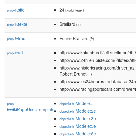
site
24
prop-fr:
(xsd:integer)
texte
Braillard
prop-fr:
(fr)
trad
Ecurie Braillard
prop-fr:
(fr)
url
http://www.kolumbus.fi/leif.snellman/db
prop-fr:
http://www.24h-en-piste.com/Pilotes/Aff
http://www.historicracing.com/driver_
Robert Brunet
(fr)
http://www.les24heures.fr/database-2
http://www.racingsportscars.com/driver/
:Modèle:...
prop-
dbpedia-fr
wikiPageUsesTemplate
fr:
:Modèle:2e
dbpedia-fr
:Modèle:3e
dbpedia-fr
:Modèle:5e
dbpedia-fr
:Modèle:8e
dbpedia-fr