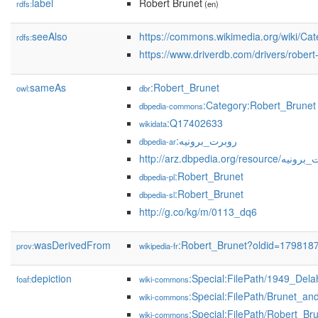
label
Robert Brunet
rdfs:
(en)
seeAlso
https://commons.wikimedia.org/wiki/Ca
rdfs:
https://www.driverdb.com/drivers/robert
sameAs
:Robert_Brunet
owl:
dbr
:Category:Robert_Brunet
dbpedia-commons
:Q17402633
wikidata
:روبرت_برونيه
dbpedia-ar
http://arz.dbpedia.org/reso
:Robert_Brunet
dbpedia-pl
:Robert_Brunet
dbpedia-sl
http://g.co/kg/m/0113_dq6
wasDerivedFrom
:Robert_Brunet?oldid=179818
prov:
wikipedia-fr
depiction
:Special:FilePath/1949_De
foaf:
wiki-commons
:Special:FilePath/Brunet_a
wiki-commons
:Special:FilePath/Robert_B
wiki-commons