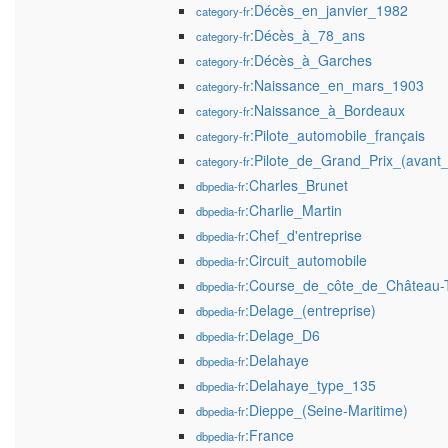
:Décès_en_janvier_1982
category-fr
:Décès_à_78_ans
category-fr
:Décès_à_Garches
category-fr
:Naissance_en_mars_1903
category-fr
:Naissance_à_Bordeaux
category-fr
:Pilote_automobile_français
category-fr
:Pilote_de_Grand_Prix_(avant
category-fr
:Charles_Brunet
dbpedia-fr
:Charlie_Martin
dbpedia-fr
:Chef_d'entreprise
dbpedia-fr
:Circuit_automobile
dbpedia-fr
:Course_de_côte_de_Château-T
dbpedia-fr
:Delage_(entreprise)
dbpedia-fr
:Delage_D6
dbpedia-fr
:Delahaye
dbpedia-fr
:Delahaye_type_135
dbpedia-fr
:Dieppe_(Seine-Maritime)
dbpedia-fr
:France
dbpedia-fr