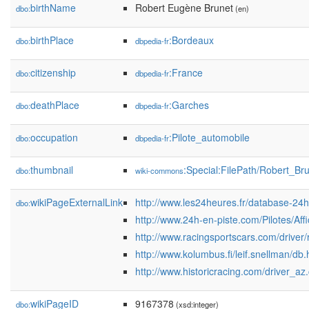
birthName
Robert Eugène Brunet
dbo:
(en)
birthPlace
:Bordeaux
dbo:
dbpedia-fr
citizenship
:France
dbo:
dbpedia-fr
deathPlace
:Garches
dbo:
dbpedia-fr
occupation
:Pilote_automobile
dbo:
dbpedia-fr
thumbnail
:Special:FilePath/Robert_B
dbo:
wiki-commons
wikiPageExternalLink
http://www.les24heures.fr/database-
dbo:
http://www.24h-en-piste.com/Pilotes/Af
http://www.racingsportscars.com/driver
http://www.kolumbus.fi/leif.snellman/d
http://www.historicracing.com/driver
wikiPageID
9167378
dbo:
(xsd:integer)