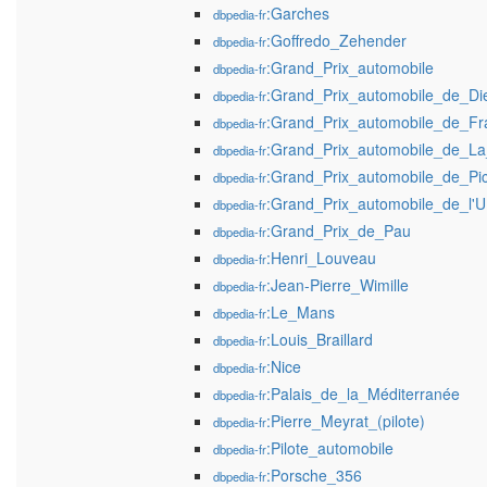
:Garches
dbpedia-fr
:Goffredo_Zehender
dbpedia-fr
:Grand_Prix_automobile
dbpedia-fr
:Grand_Prix_automobile_de_Di
dbpedia-fr
:Grand_Prix_automobile_de_Fr
dbpedia-fr
:Grand_Prix_automobile_de_La
dbpedia-fr
:Grand_Prix_automobile_de_Pic
dbpedia-fr
:Grand_Prix_automobile_de_l'U
dbpedia-fr
:Grand_Prix_de_Pau
dbpedia-fr
:Henri_Louveau
dbpedia-fr
:Jean-Pierre_Wimille
dbpedia-fr
:Le_Mans
dbpedia-fr
:Louis_Braillard
dbpedia-fr
:Nice
dbpedia-fr
:Palais_de_la_Méditerranée
dbpedia-fr
:Pierre_Meyrat_(pilote)
dbpedia-fr
:Pilote_automobile
dbpedia-fr
:Porsche_356
dbpedia-fr