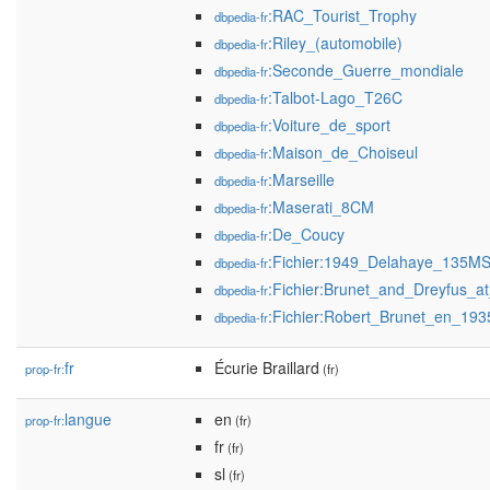
:RAC_Tourist_Trophy
dbpedia-fr
:Riley_(automobile)
dbpedia-fr
:Seconde_Guerre_mondiale
dbpedia-fr
:Talbot-Lago_T26C
dbpedia-fr
:Voiture_de_sport
dbpedia-fr
:Maison_de_Choiseul
dbpedia-fr
:Marseille
dbpedia-fr
:Maserati_8CM
dbpedia-fr
:De_Coucy
dbpedia-fr
:Fichier:1949_Delahaye_135MS
dbpedia-fr
:Fichier:Brunet_and_Dreyfus_
dbpedia-fr
:Fichier:Robert_Brunet_en_193
dbpedia-fr
fr
Écurie Braillard
prop-fr:
(fr)
langue
en
prop-fr:
(fr)
fr
(fr)
sl
(fr)