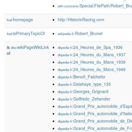
:Special:FilePath/Robert_B
wiki-commons
homepage
http://HistoricRacing.com
foaf:
isPrimaryTopicOf
:Robert_Brunet
foaf:
wikipedia-fr
is
wikiPageWikiLink
:24_Heures_de_Spa_1936
dbo:
dbpedia-fr
of
:24_Heures_du_Mans_1937
dbpedia-fr
:24_Heures_du_Mans_1939
dbpedia-fr
:24_Heures_du_Mans_1949
dbpedia-fr
:Benoît_Falchetto
dbpedia-fr
:Delahaye_type_135
dbpedia-fr
:Georges_Grignard
dbpedia-fr
:Goffredo_Zehender
dbpedia-fr
:Grand_Prix_automobile_d'Es
dbpedia-fr
:Grand_Prix_automobile_d'Itali
dbpedia-fr
:Grand_Prix_automobile_de_D
dbpedia-fr
:Grand_Prix_automobile_de_F
dbpedia-fr