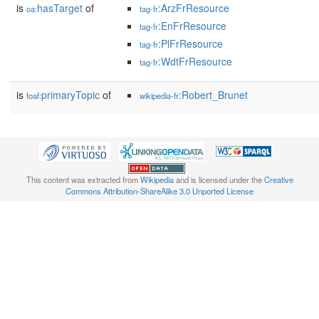
is
hasTarget
of
:ArzFrResource
oa:
tag-fr
:EnFrResource
tag-fr
:PlFrResource
tag-fr
:WdtFrResource
tag-fr
is
primaryTopic
of
:Robert_Brunet
foaf:
wikipedia-fr
This content was extracted from
Wikipedia
and is licensed under the
Creative
Commons Attribution-ShareAlike 3.0 Unported License