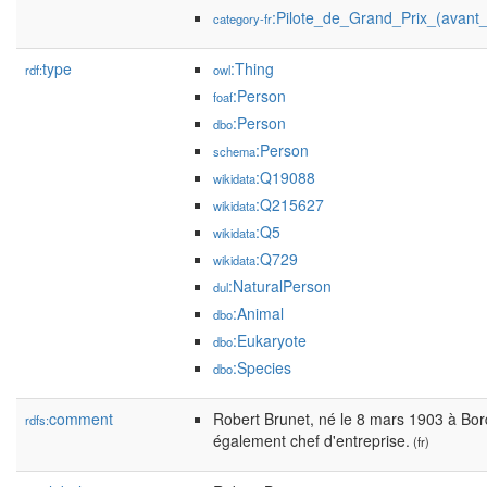
:Pilote_de_Grand_Prix_(avant
category-fr
type
:Thing
rdf:
owl
:Person
foaf
:Person
dbo
:Person
schema
:Q19088
wikidata
:Q215627
wikidata
:Q5
wikidata
:Q729
wikidata
:NaturalPerson
dul
:Animal
dbo
:Eukaryote
dbo
:Species
dbo
comment
Robert Brunet, né le 8 mars 1903 à Bord
rdfs:
également chef d'entreprise.
(fr)