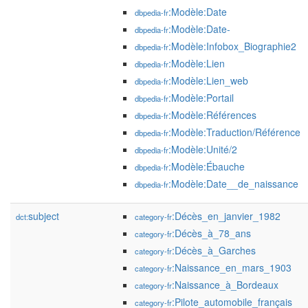
:Modèle:Date
dbpedia-fr
:Modèle:Date-
dbpedia-fr
:Modèle:Infobox_Biographie2
dbpedia-fr
:Modèle:Lien
dbpedia-fr
:Modèle:Lien_web
dbpedia-fr
:Modèle:Portail
dbpedia-fr
:Modèle:Références
dbpedia-fr
:Modèle:Traduction/Référence
dbpedia-fr
:Modèle:Unité/2
dbpedia-fr
:Modèle:Ébauche
dbpedia-fr
:Modèle:Date__de_naissance
dbpedia-fr
subject
:Décès_en_janvier_1982
dct:
category-fr
:Décès_à_78_ans
category-fr
:Décès_à_Garches
category-fr
:Naissance_en_mars_1903
category-fr
:Naissance_à_Bordeaux
category-fr
:Pilote_automobile_français
category-fr