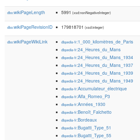
wikiPageLength
5991
dbo:
(xsd:nonNegativeInteger)
wikiPageRevisionID
179818701
dbo:
(xsd:integer)
wikiPageWikiLink
:1_000_kilomètres_de_Paris
dbo:
dbpedia-fr
:24_Heures_du_Mans
dbpedia-fr
:24_Heures_du_Mans_1934
dbpedia-fr
:24_Heures_du_Mans_1937
dbpedia-fr
:24_Heures_du_Mans_1939
dbpedia-fr
:24_Heures_du_Mans_1949
dbpedia-fr
:Accumulateur_électrique
dbpedia-fr
:Alfa_Romeo_P3
dbpedia-fr
:Années_1930
dbpedia-fr
:Benoît_Falchetto
dbpedia-fr
:Bordeaux
dbpedia-fr
:Bugatti_Type_51
dbpedia-fr
:Bugatti_Type_55
dbpedia-fr