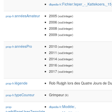
:Fichier:Ieper_-_Kattekoers,_
dbpedia-fr
annéesAmateur
2005
prop-fr:
(xsd:integer)
2006
(xsd:integer)
2008
(xsd:integer)
2009
(xsd:integer)
annéesPro
2010
prop-fr:
(xsd:integer)
2011
(xsd:integer)
2014
(xsd:integer)
2016
(xsd:integer)
2017
(xsd:integer)
légende
Rob Ruijgh lors des Quatre Jours de D
prop-fr:
typeCoureur
Grimpeur
prop-fr:
(fr)
:Modèle:,
prop-
dbpedia-fr
wikiPageUsesTemplate
fr: