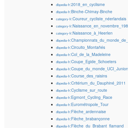
:2018_en_cyclisme
dbpedia-fr
:Binche-Chimay-Binche
dbpedia-fr
:Coureur_cycliste_néerlandais
category-fr
:Naissance_en_novembre_19
category-fr
:Naissance_à_Heerlen
category-fr
:Championnats_du_monde_de_c
dbpedia-fr
:Circuito_Montañés
dbpedia-fr
:Col_de_la_Madeleine
dbpedia-fr
:Coupe_Egide_Schoeters
dbpedia-fr
:Coupe_du_monde_UCI_Junior
dbpedia-fr
:Course_des_raisins
dbpedia-fr
:Critérium_du_Dauphiné_2011
dbpedia-fr
:Cyclisme_sur_route
dbpedia-fr
:Egmont_Cycling_Race
dbpedia-fr
:Eurométropole_Tour
dbpedia-fr
:Flèche_ardennaise
dbpedia-fr
:Flèche_brabançonne
dbpedia-fr
:Flèche_du_Brabant_flamand
dbpedia-fr