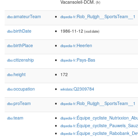
Vacansoleil-DCM.
(fr)
amateurTeam
:Rob_Ruijgh__SportsTeam__1
dbo:
dbpedia-fr
birthDate
1986-11-12
dbo:
(xsd:date)
birthPlace
:Heerlen
dbo:
dbpedia-fr
citizenship
:Pays-Bas
dbo:
dbpedia-fr
height
172
dbo:
occupation
:Q2309784
dbo:
wikidata
proTeam
:Rob_Ruijgh__SportsTeam__1
dbo:
dbpedia-fr
team
:Équipe_cycliste_Nutrixxion_Ab
dbo:
dbpedia-fr
:Équipe_cycliste_Pauwels_Sauz
dbpedia-fr
:Équipe_cycliste_Rabobank_De
dbpedia-fr