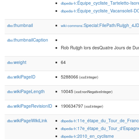
:Équipe_cycliste_Tarteletto-Isor
dbpedia-fr
:Équipe_cycliste_Vacansoleil-
dbpedia-fr
thumbnail
:Special:FilePath/Ruijgh_4
dbo:
wiki-commons
thumbnailCaption
dbo:
Rob Ruijgh lors desQuatre Jours de D
weight
64
dbo:
wikiPageID
5288066
dbo:
(xsd:integer)
wikiPageLength
10045
dbo:
(xsd:nonNegativeInteger)
wikiPageRevisionID
190634797
dbo:
(xsd:integer)
wikiPageWikiLink
:11e_étape_du_Tour_de_Fran
dbo:
dbpedia-fr
:17e_étape_du_Tour_d'Espagn
dbpedia-fr
:2010_en_cyclisme
dbpedia-fr