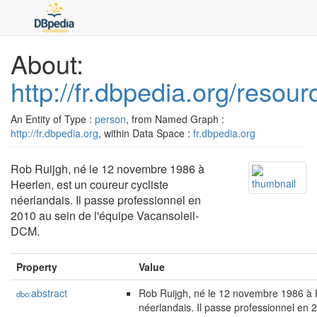
About:
http://fr.dbpedia.org/resou
An Entity of Type :
person
, from Named Graph :
http://fr.dbpedia.org
, within Data Space :
fr.dbpedia.org
Rob Ruijgh, né le 12 novembre 1986 à
Heerlen, est un coureur cycliste
néerlandais. Il passe professionnel en
2010 au sein de l'équipe Vacansoleil-
DCM.
Property
Value
abstract
Rob Ruijgh, né le 12 novembre 1986 à H
dbo:
néerlandais. Il passe professionnel en 