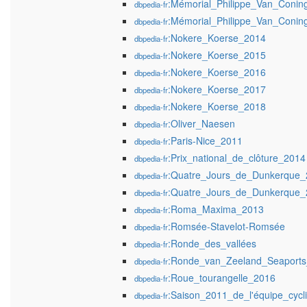
:Mémorial_Philippe_Van_Conin
dbpedia-fr
:Mémorial_Philippe_Van_Conin
dbpedia-fr
:Nokere_Koerse_2014
dbpedia-fr
:Nokere_Koerse_2015
dbpedia-fr
:Nokere_Koerse_2016
dbpedia-fr
:Nokere_Koerse_2017
dbpedia-fr
:Nokere_Koerse_2018
dbpedia-fr
:Oliver_Naesen
dbpedia-fr
:Paris-Nice_2011
dbpedia-fr
:Prix_national_de_clôture_2014
dbpedia-fr
:Quatre_Jours_de_Dunkerque_
dbpedia-fr
:Quatre_Jours_de_Dunkerque_
dbpedia-fr
:Roma_Maxima_2013
dbpedia-fr
:Romsée-Stavelot-Romsée
dbpedia-fr
:Ronde_des_vallées
dbpedia-fr
:Ronde_van_Zeeland_Seaport
dbpedia-fr
:Roue_tourangelle_2016
dbpedia-fr
:Saison_2011_de_l'équipe_cycl
dbpedia-fr