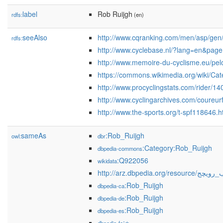
label
Rob Ruijgh
rdfs:
(en)
seeAlso
http://www.cqranking.com/men/asp/gen/
rdfs:
http://www.cyclebase.nl/?lang=en&pag
http://www.memoire-du-cyclisme.eu/pe
https://commons.wikimedia.org/wiki/Ca
http://www.procyclingstats.com/rider/1
http://www.cyclingarchives.com/coureu
http://www.the-sports.org/t-spf118646.h
sameAs
:Rob_Ruijgh
owl:
dbr
:Category:Rob_Ruijgh
dbpedia-commons
:Q922056
wikidata
http://arz.dbpedia.org/resourc
:Rob_Ruijgh
dbpedia-ca
:Rob_Ruijgh
dbpedia-de
:Rob_Ruijgh
dbpedia-es
:روب_رویخ