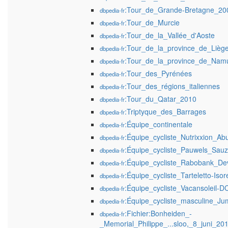
:Tour_de_Grande-Bretagne_20
dbpedia-fr
:Tour_de_Murcie
dbpedia-fr
:Tour_de_la_Vallée_d'Aoste
dbpedia-fr
:Tour_de_la_province_de_Lièg
dbpedia-fr
:Tour_de_la_province_de_Nam
dbpedia-fr
:Tour_des_Pyrénées
dbpedia-fr
:Tour_des_régions_italiennes
dbpedia-fr
:Tour_du_Qatar_2010
dbpedia-fr
:Triptyque_des_Barrages
dbpedia-fr
:Équipe_continentale
dbpedia-fr
:Équipe_cycliste_Nutrixxion_Ab
dbpedia-fr
:Équipe_cycliste_Pauwels_Sauz
dbpedia-fr
:Équipe_cycliste_Rabobank_De
dbpedia-fr
:Équipe_cycliste_Tarteletto-Isor
dbpedia-fr
:Équipe_cycliste_Vacansoleil-
dbpedia-fr
:Équipe_cycliste_masculine_J
dbpedia-fr
:Fichier:Bonheiden_-
dbpedia-fr
_Memorial_Philippe_...sloo,_8_juni_2