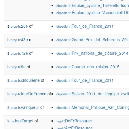
:Équipe_cycliste_Tarteletto-Isor
dbpedia-fr
:Équipe_cycliste_Vacansoleil-
dbpedia-fr
is
20e
of
:Tour_de_France_2011
prop-fr:
dbpedia-fr
is
48e
of
:Grand_Prix_Jef_Scherens_20
prop-fr:
dbpedia-fr
is
72e
of
:Prix_national_de_clôture_2014
prop-fr:
dbpedia-fr
is
9e
of
:Course_des_raisins_2015
prop-fr:
dbpedia-fr
is
cinquième
of
:Tour_de_France_2011
prop-fr:
dbpedia-fr
is
tourDeFrance
of
:Saison_2011_de_l'équipe_cycl
prop-fr:
dbpedia-fr
is
vainqueur
of
:Mémorial_Philippe_Van_Conin
prop-fr:
dbpedia-fr
is
hasTarget
of
:DeFrResource
oa:
tag-fr
:ArzFrResource
tag-fr