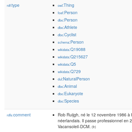
type
:Thing
rdf:
owl
:Person
foaf
:Person
dbo
:Athlete
dbo
:Cyclist
dbo
:Person
schema
:Q19088
wikidata
:Q215627
wikidata
:Q5
wikidata
:Q729
wikidata
:NaturalPerson
dul
:Animal
dbo
:Eukaryote
dbo
:Species
dbo
comment
Rob Ruijgh, né le 12 novembre 1986 à H
rdfs:
néerlandais. Il passe professionnel en 
Vacansoleil-DCM.
(fr)