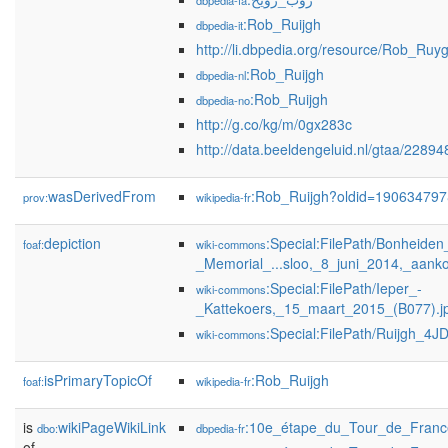
dbpedia-fa
:Rob_Ruijgh
dbpedia-it
http://li.dbpedia.org/resource/Rob_Ruy
:Rob_Ruijgh
dbpedia-nl
:Rob_Ruijgh
dbpedia-no
http://g.co/kg/m/0gx283c
http://data.beeldengeluid.nl/gtaa/22894
wasDerivedFrom
:Rob_Ruijgh?oldid=19063479
prov:
wikipedia-fr
depiction
:Special:FilePath/Bonheiden
foaf:
wiki-commons
_Memorial_...sloo,_8_juni_2014,_aank
:Special:FilePath/Ieper_-
wiki-commons
_Kattekoers,_15_maart_2015_(B077).j
:Special:FilePath/Ruijgh_4J
wiki-commons
isPrimaryTopicOf
:Rob_Ruijgh
foaf:
wikipedia-fr
is
wikiPageWikiLink
:10e_étape_du_Tour_de_Fran
dbo:
dbpedia-fr
of