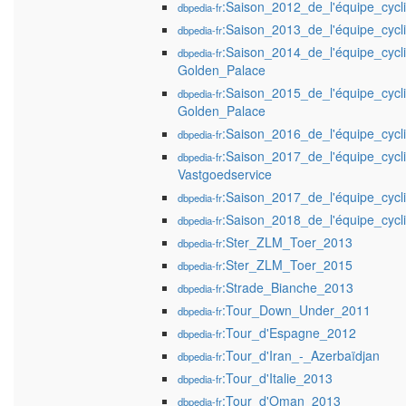
:Saison_2012_de_l'équipe_cycl
dbpedia-fr
:Saison_2013_de_l'équipe_cycl
dbpedia-fr
:Saison_2014_de_l'équipe_cycl
dbpedia-fr
Golden_Palace
:Saison_2015_de_l'équipe_cycl
dbpedia-fr
Golden_Palace
:Saison_2016_de_l'équipe_cycl
dbpedia-fr
:Saison_2017_de_l'équipe_cyc
dbpedia-fr
Vastgoedservice
:Saison_2017_de_l'équipe_cycli
dbpedia-fr
:Saison_2018_de_l'équipe_cycli
dbpedia-fr
:Ster_ZLM_Toer_2013
dbpedia-fr
:Ster_ZLM_Toer_2015
dbpedia-fr
:Strade_Bianche_2013
dbpedia-fr
:Tour_Down_Under_2011
dbpedia-fr
:Tour_d'Espagne_2012
dbpedia-fr
:Tour_d'Iran_-_Azerbaïdjan
dbpedia-fr
:Tour_d'Italie_2013
dbpedia-fr
:Tour_d'Oman_2013
dbpedia-fr