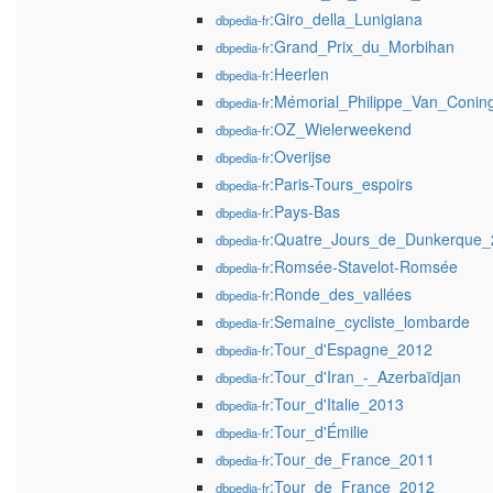
:Giro_della_Lunigiana
dbpedia-fr
:Grand_Prix_du_Morbihan
dbpedia-fr
:Heerlen
dbpedia-fr
:Mémorial_Philippe_Van_Conin
dbpedia-fr
:OZ_Wielerweekend
dbpedia-fr
:Overijse
dbpedia-fr
:Paris-Tours_espoirs
dbpedia-fr
:Pays-Bas
dbpedia-fr
:Quatre_Jours_de_Dunkerque_
dbpedia-fr
:Romsée-Stavelot-Romsée
dbpedia-fr
:Ronde_des_vallées
dbpedia-fr
:Semaine_cycliste_lombarde
dbpedia-fr
:Tour_d'Espagne_2012
dbpedia-fr
:Tour_d'Iran_-_Azerbaïdjan
dbpedia-fr
:Tour_d'Italie_2013
dbpedia-fr
:Tour_d'Émilie
dbpedia-fr
:Tour_de_France_2011
dbpedia-fr
:Tour_de_France_2012
dbpedia-fr