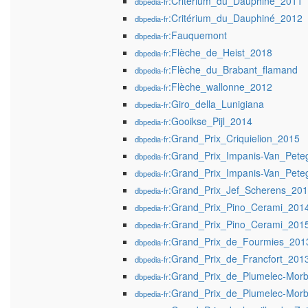
:Critérium_du_Dauphiné_2011
dbpedia-fr
:Critérium_du_Dauphiné_2012
dbpedia-fr
:Fauquemont
dbpedia-fr
:Flèche_de_Heist_2018
dbpedia-fr
:Flèche_du_Brabant_flamand
dbpedia-fr
:Flèche_wallonne_2012
dbpedia-fr
:Giro_della_Lunigiana
dbpedia-fr
:Gooikse_Pijl_2014
dbpedia-fr
:Grand_Prix_Criquielion_2015
dbpedia-fr
:Grand_Prix_Impanis-Van_Pet
dbpedia-fr
:Grand_Prix_Impanis-Van_Pet
dbpedia-fr
:Grand_Prix_Jef_Scherens_20
dbpedia-fr
:Grand_Prix_Pino_Cerami_201
dbpedia-fr
:Grand_Prix_Pino_Cerami_201
dbpedia-fr
:Grand_Prix_de_Fourmies_201
dbpedia-fr
:Grand_Prix_de_Francfort_201
dbpedia-fr
:Grand_Prix_de_Plumelec-Mor
dbpedia-fr
:Grand_Prix_de_Plumelec-Mor
dbpedia-fr