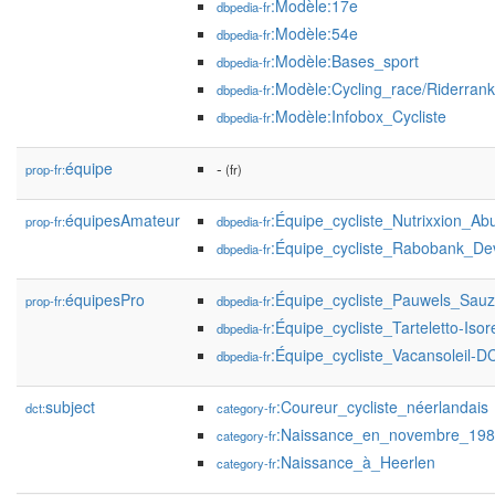
:Modèle:17e
dbpedia-fr
:Modèle:54e
dbpedia-fr
:Modèle:Bases_sport
dbpedia-fr
:Modèle:Cycling_race/Riderrank
dbpedia-fr
:Modèle:Infobox_Cycliste
dbpedia-fr
équipe
-
prop-fr:
(fr)
équipesAmateur
:Équipe_cycliste_Nutrixxion_Ab
prop-fr:
dbpedia-fr
:Équipe_cycliste_Rabobank_De
dbpedia-fr
équipesPro
:Équipe_cycliste_Pauwels_Sauz
prop-fr:
dbpedia-fr
:Équipe_cycliste_Tarteletto-Isor
dbpedia-fr
:Équipe_cycliste_Vacansoleil-
dbpedia-fr
subject
:Coureur_cycliste_néerlandais
dct:
category-fr
:Naissance_en_novembre_19
category-fr
:Naissance_à_Heerlen
category-fr