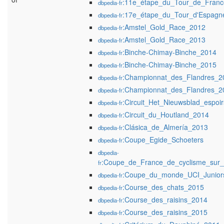
:11e_étape_du_Tour_de_Fran
dbpedia-fr
:17e_étape_du_Tour_d'Espagn
dbpedia-fr
:Amstel_Gold_Race_2012
dbpedia-fr
:Amstel_Gold_Race_2013
dbpedia-fr
:Binche-Chimay-Binche_2014
dbpedia-fr
:Binche-Chimay-Binche_2015
dbpedia-fr
:Championnat_des_Flandres_2
dbpedia-fr
:Championnat_des_Flandres_2
dbpedia-fr
:Circuit_Het_Nieuwsblad_espoi
dbpedia-fr
:Circuit_du_Houtland_2014
dbpedia-fr
:Clásica_de_Almería_2013
dbpedia-fr
:Coupe_Egide_Schoeters
dbpedia-fr
dbpedia-
:Coupe_de_France_de_cyclisme_sur_ro
fr
:Coupe_du_monde_UCI_Junior
dbpedia-fr
:Course_des_chats_2015
dbpedia-fr
:Course_des_raisins_2014
dbpedia-fr
:Course_des_raisins_2015
dbpedia-fr