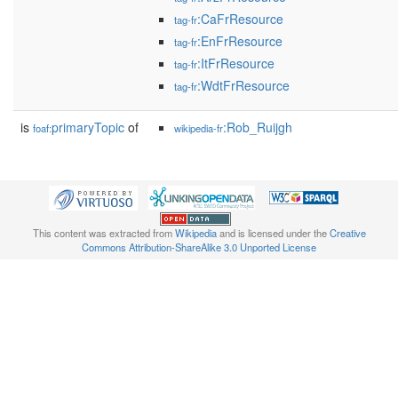
:CaFrResource
tag-fr
:EnFrResource
tag-fr
:ItFrResource
tag-fr
:WdtFrResource
tag-fr
is
primaryTopic
of
:Rob_Ruijgh
foaf:
wikipedia-fr
This content was extracted from
Wikipedia
and is licensed under the
Creative
Commons Attribution-ShareAlike 3.0 Unported License