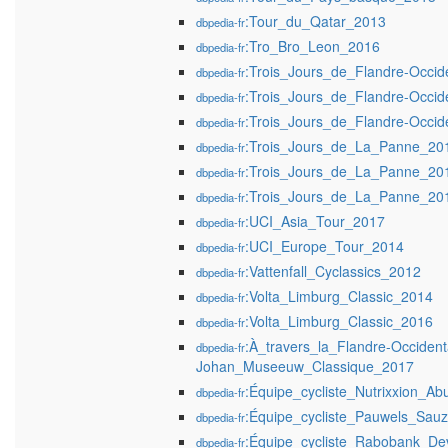
:Tour_du_Qatar_2013
dbpedia-fr
:Tro_Bro_Leon_2016
dbpedia-fr
:Trois_Jours_de_Flandre-Occid
dbpedia-fr
:Trois_Jours_de_Flandre-Occid
dbpedia-fr
:Trois_Jours_de_Flandre-Occid
dbpedia-fr
:Trois_Jours_de_La_Panne_20
dbpedia-fr
:Trois_Jours_de_La_Panne_20
dbpedia-fr
:Trois_Jours_de_La_Panne_20
dbpedia-fr
:UCI_Asia_Tour_2017
dbpedia-fr
:UCI_Europe_Tour_2014
dbpedia-fr
:Vattenfall_Cyclassics_2012
dbpedia-fr
:Volta_Limburg_Classic_2014
dbpedia-fr
:Volta_Limburg_Classic_2016
dbpedia-fr
:À_travers_la_Flandre-Occident
dbpedia-fr
Johan_Museeuw_Classique_2017
:Équipe_cycliste_Nutrixxion_Ab
dbpedia-fr
:Équipe_cycliste_Pauwels_Sauz
dbpedia-fr
:Équipe_cycliste_Rabobank_De
dbpedia-fr