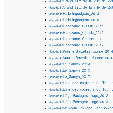
:Grand_Prix_de_la_ville_de_Z
dbpedia-fr
:Grand_Prix_de_la_ville_de_Z
dbpedia-fr
:Halle-Ingooigem_2013
dbpedia-fr
:Halle-Ingooigem_2015
dbpedia-fr
:Handzame_Classic_2014
dbpedia-fr
:Handzame_Classic_2015
dbpedia-fr
:Handzame_Classic_2016
dbpedia-fr
:Handzame_Classic_2017
dbpedia-fr
:Kuurne-Bruxelles-Kuurne_201
dbpedia-fr
:Kuurne-Bruxelles-Kuurne_201
dbpedia-fr
:Le_Samyn_2014
dbpedia-fr
:Le_Samyn_2015
dbpedia-fr
:Le_Samyn_2017
dbpedia-fr
:Liste_des_coureurs_du_Tour
dbpedia-fr
:Liste_des_coureurs_du_Tour
dbpedia-fr
:Liège-Bastogne-Liège_2012
dbpedia-fr
:Liège-Bastogne-Liège_2013
dbpedia-fr
:Mémorial_Philippe_Van_Conin
dbpedia-fr