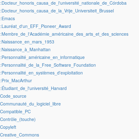
:Docteur_honoris_causa_de_l'université_nationale_de_Córdoba
r
:Docteur_honoris_causa_de_la_Vrije_Universiteit_Brussel
r
:Emacs
r
:Lauréat_d'un_EFF_Pioneer_Award
r
:Membre_de_l'Académie_américaine_des_arts_et_des_sciences
r
:Naissance_en_mars_1953
r
:Naissance_à_Manhattan
r
:Personnalité_américaine_en_informatique
r
:Personnalité_de_la_Free_Software_Foundation
r
:Personnalité_en_systèmes_d'exploitation
r
:Prix_MacArthur
r
:Étudiant_de_l'université_Harvard
r
:Code_source
:Communauté_du_logiciel_libre
:Compatible_PC
:Contrôle_(touche)
:Copyleft
:Creative_Commons