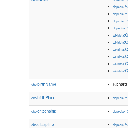
dbpedia-fr
dbpedia-fr
dbpedia-fr
dbpedia-fr
:
wikidata
:
wikidata
:
wikidata
:
wikidata
:
wikidata
:
wikidata
birthName
Richard
dbo:
birthPlace
dbo:
dbpedia-fr
citizenship
dbo:
dbpedia-fr
discipline
dbo:
dbpedia-fr