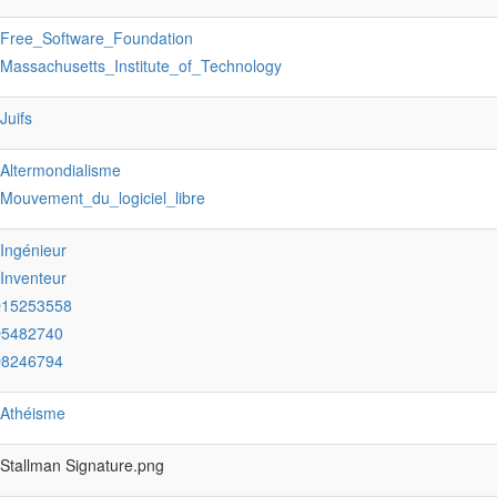
:Free_Software_Foundation
:Massachusetts_Institute_of_Technology
:Juifs
:Altermondialisme
:Mouvement_du_logiciel_libre
:Ingénieur
:Inventeur
Q15253558
Q5482740
Q8246794
:Athéisme
 Stallman Signature.png