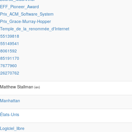
:EFF_Pioneer_Award
:Prix_ACM_Software_System
:Prix_Grace-Murray-Hopper
:Temple_de_la_renommée_d'Internet
Q55139818
Q55149541
Q8061592
Q85191170
Q7677960
Q26270762
 Matthew Stallman
(en)
:Manhattan
:États-Unis
:Logiciel_libre