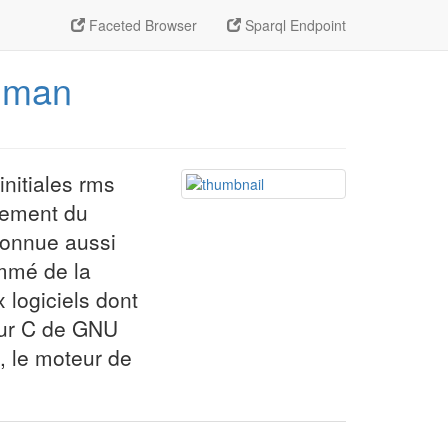
Faceted Browser
Sparql Endpoint
llman
nitiales rms
uvement du
 connue aussi
ommé de la
 logiciels dont
eur C de GNU
, le moteur de