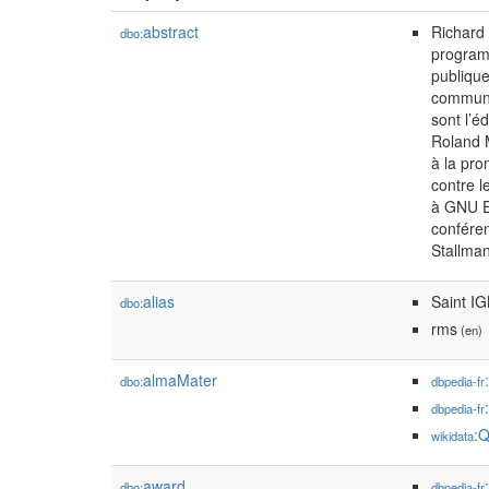
abstract
Richard 
dbo:
programm
publique
communau
sont l’é
Roland 
à la pro
contre l
à GNU Em
conféren
Stallman
alias
Saint I
dbo:
rms
(en)
almaMater
dbo:
dbpedia-fr
dbpedia-fr
:
wikidata
award
dbo:
dbpedia-fr