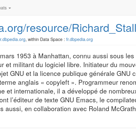
ats
dia.org/resource/Richard_Sta
/fr.dbpedia.org
, within Data Space :
fr.dbpedia.org
mars 1953 à Manhattan, connu aussi sous les i
et militant du logiciel libre. Initiateur du mo
e projet GNU et la licence publique générale GNU
le terme anglais « copyleft ». Programmeur ren
et internationale, il a développé de nombreux
ont l’éditeur de texte GNU Emacs, le compilat
 aussi, en collaboration avec Roland McGrath