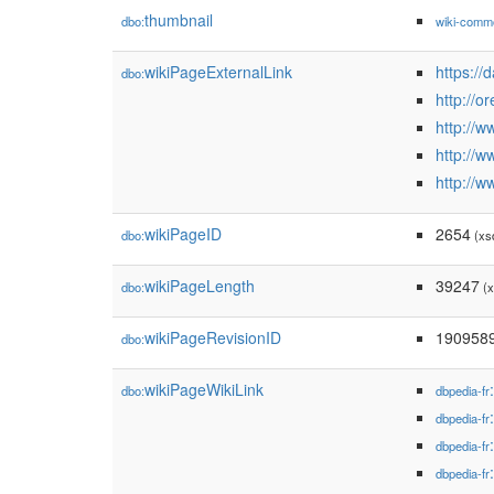
thumbnail
dbo:
wiki-comm
wikiPageExternalLink
https://
dbo:
http://o
http://w
http://w
http://w
wikiPageID
2654
dbo:
(xsd
wikiPageLength
39247
dbo:
(x
wikiPageRevisionID
190958
dbo:
wikiPageWikiLink
dbo:
dbpedia-fr
dbpedia-fr
dbpedia-fr
dbpedia-fr