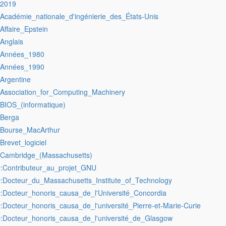
:2019
:Académie_nationale_d'ingénierie_des_États-Unis
:Affaire_Epstein
:Anglais
:Années_1980
:Années_1990
:Argentine
:Association_for_Computing_Machinery
:BIOS_(informatique)
:Berga
:Bourse_MacArthur
:Brevet_logiciel
:Cambridge_(Massachusetts)
:Contributeur_au_projet_GNU
r
:Docteur_du_Massachusetts_Institute_of_Technology
r
:Docteur_honoris_causa_de_l'Université_Concordia
r
:Docteur_honoris_causa_de_l'université_Pierre-et-Marie-Curie
r
:Docteur_honoris_causa_de_l'université_de_Glasgow
r