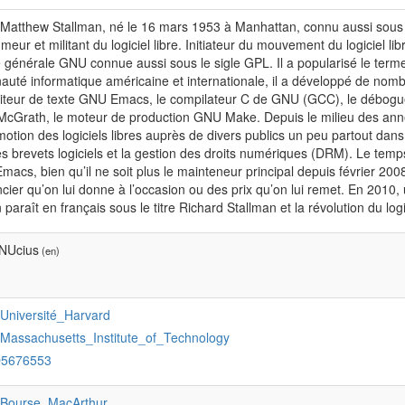
Matthew Stallman, né le 16 mars 1953 à Manhattan, connu aussi sous le
eur et militant du logiciel libre. Initiateur du mouvement du logiciel libr
 générale GNU connue aussi sous le sigle GPL. Il a popularisé le ter
té informatique américaine et internationale, il a développé de nomb
diteur de texte GNU Emacs, le compilateur C de GNU (GCC), le débogu
McGrath, le moteur de production GNU Make. Depuis le milieu des anné
motion des logiciels libres auprès de divers publics un peu partout da
es brevets logiciels et la gestion des droits numériques (DRM). Le tem
acs, bien qu’il ne soit plus le mainteneur principal depuis février 2008
cier qu’on lui donne à l’occasion ou des prix qu’on lui remet. En 2010, 
 paraît en français sous le titre Richard Stallman et la révolution du logic
GNUcius
(en)
:Université_Harvard
:Massachusetts_Institute_of_Technology
Q5676553
:Bourse_MacArthur