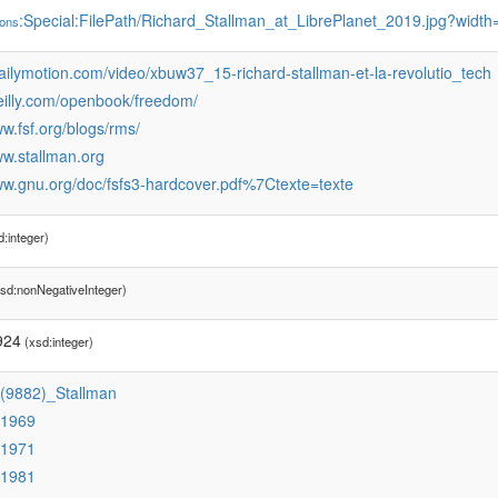
:Special:FilePath/Richard_Stallman_at_LibrePlanet_2019.jpg?widt
ons
dailymotion.com/video/xbuw37_15-richard-stallman-et-la-revolutio_tech
reilly.com/openbook/freedom/
ww.fsf.org/blogs/rms/
ww.stallman.org
ww.gnu.org/doc/fsfs3-hardcover.pdf%7Ctexte=texte
:integer)
sd:nonNegativeInteger)
924
(xsd:integer)
:(9882)_Stallman
:1969
:1971
:1981