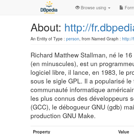
Browse using
Form
About:
http://fr.dbpe
An Entity of Type :
person
, from Named Graph :
http:/
Richard Matthew Stallman, né le 16 
(en minuscules), est un programmeur 
logiciel libre, il lance, en 1983, l
sous le sigle GPL. Il a popularisé 
communauté informatique américaine 
les plus connus des développeurs s
(GCC), le débogueur GNU (gdb) mais
production GNU Make.
Property
Value