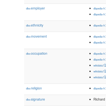
employer
dbo:
dbpedia-fr
dbpedia-fr
ethnicity
dbo:
dbpedia-fr
movement
dbo:
dbpedia-fr
dbpedia-fr
occupation
dbo:
dbpedia-fr
dbpedia-fr
:
wikidata
:
wikidata
:
wikidata
religion
dbo:
dbpedia-fr
signature
Richard
dbo: