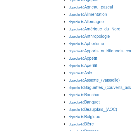
:Agneau_pascal
dbpedia-fr
:Alimentation
dbpedia-fr
:Allemagne
dbpedia-fr
:Amérique_du_Nord
dbpedia-fr
:Anthropologie
dbpedia-fr
:Aphorisme
dbpedia-fr
:Apports_nutritionnels_con
dbpedia-fr
:Appétit
dbpedia-fr
:Apéritif
dbpedia-fr
:Asie
dbpedia-fr
:Assiette_(vaisselle)
dbpedia-fr
:Baguettes_(couverts_asi
dbpedia-fr
:Banchan
dbpedia-fr
:Banquet
dbpedia-fr
:Beaujolais_(AOC)
dbpedia-fr
:Belgique
dbpedia-fr
:Bière
dbpedia-fr