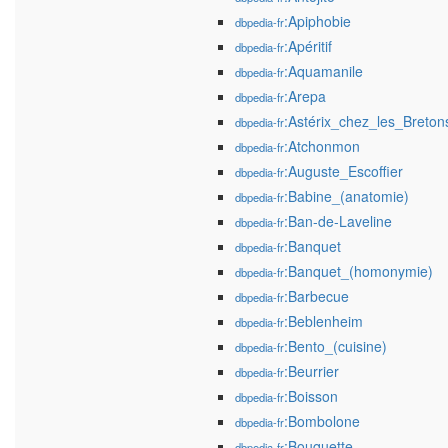
:Apiphobie
dbpedia-fr
:Apéritif
dbpedia-fr
:Aquamanile
dbpedia-fr
:Arepa
dbpedia-fr
:Astérix_chez_les_Breton
dbpedia-fr
:Atchonmon
dbpedia-fr
:Auguste_Escoffier
dbpedia-fr
:Babine_(anatomie)
dbpedia-fr
:Ban-de-Laveline
dbpedia-fr
:Banquet
dbpedia-fr
:Banquet_(homonymie)
dbpedia-fr
:Barbecue
dbpedia-fr
:Beblenheim
dbpedia-fr
:Bento_(cuisine)
dbpedia-fr
:Beurrier
dbpedia-fr
:Boisson
dbpedia-fr
:Bombolone
dbpedia-fr
:Bouquette
dbpedia-fr