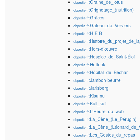
:Graine_de_lotus
dbpedia-fr
:Grignotage_(nutrition)
dbpedia-fr
:Grâces
dbpedia-fr
:Gâteau_de_Verviers
dbpedia-fr
:H-E-B
dbpedia-fr
:Histoire_du_projet_de_l
dbpedia-fr
:Hors-d'œuvre
dbpedia-fr
:Hospice_de_Saint-Éloi
dbpedia-fr
:Hotteok
dbpedia-fr
:Hôpital_de_Béchar
dbpedia-fr
:Jambon-beurre
dbpedia-fr
:Jarlsberg
dbpedia-fr
:Kisumu
dbpedia-fr
:Kuli_kuli
dbpedia-fr
:L'Heure_du_wub
dbpedia-fr
:La_Cène_(Le_Pérugin)
dbpedia-fr
:La_Cène_(Léonard_de_V
dbpedia-fr
:Les_Gestes_du_repas
dbpedia-fr