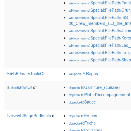
:Special:FilePath/Fami
wiki-commons
:Special:FilePath/Grü
wiki-commons
:Special:FilePath/ISS-
wiki-commons
20_Crew_members_s...f_the_Inte
:Special:FilePath/Jule
wiki-commons
:Special:FilePath/Kor
wiki-commons
:Special:FilePath/Lao
wiki-commons
:Special:FilePath/Le_g
wiki-commons
:Special:FilePath/Sha
wiki-commons
isPrimaryTopicOf
:Repas
foaf:
wikipedia-fr
is
isPartOf
of
:Garniture_(cuisine)
dbo:
dbpedia-fr
:Plat_d'accompagnement
dbpedia-fr
:Sauce
dbpedia-fr
is
wikiPageRedirects
of
:En-cas
dbo:
dbpedia-fr
:Frichti
dbpedia-fr
:Collations
dbpedia-fr