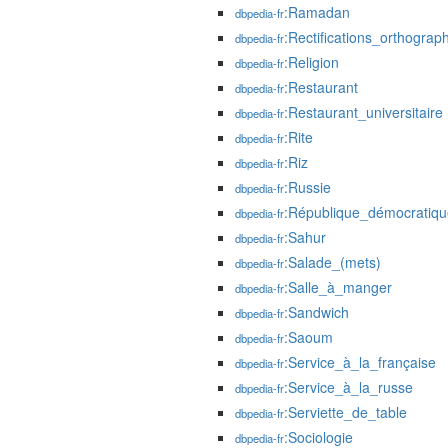
:Ramadan
dbpedia-fr
:Rectifications_orthogra
dbpedia-fr
:Religion
dbpedia-fr
:Restaurant
dbpedia-fr
:Restaurant_universitaire
dbpedia-fr
:Rite
dbpedia-fr
:Riz
dbpedia-fr
:Russie
dbpedia-fr
:République_démocratiq
dbpedia-fr
:Sahur
dbpedia-fr
:Salade_(mets)
dbpedia-fr
:Salle_à_manger
dbpedia-fr
:Sandwich
dbpedia-fr
:Saoum
dbpedia-fr
:Service_à_la_française
dbpedia-fr
:Service_à_la_russe
dbpedia-fr
:Serviette_de_table
dbpedia-fr
:Sociologie
dbpedia-fr