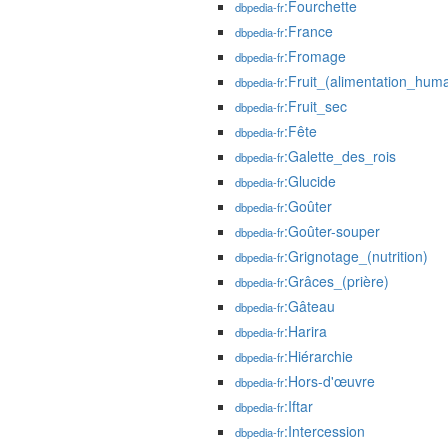
:Fourchette
dbpedia-fr
:France
dbpedia-fr
:Fromage
dbpedia-fr
:Fruit_(alimentation_hum
dbpedia-fr
:Fruit_sec
dbpedia-fr
:Fête
dbpedia-fr
:Galette_des_rois
dbpedia-fr
:Glucide
dbpedia-fr
:Goûter
dbpedia-fr
:Goûter-souper
dbpedia-fr
:Grignotage_(nutrition)
dbpedia-fr
:Grâces_(prière)
dbpedia-fr
:Gâteau
dbpedia-fr
:Harira
dbpedia-fr
:Hiérarchie
dbpedia-fr
:Hors-d'œuvre
dbpedia-fr
:Iftar
dbpedia-fr
:Intercession
dbpedia-fr