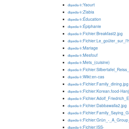
:Yaourt
dbpedia-fr
:Zlabia
dbpedia-fr
:Éducation
dbpedia-fr
:Épiphanie
dbpedia-fr
:Fichier:Breakfast2.jpg
dbpedia-fr
:Fichier:Le_goûter_sur_l'
dbpedia-fr
:Mariage
dbpedia-fr
:Mesfouf
dbpedia-fr
:Mets_(cuisine)
dbpedia-fr
:Fichier:Silbertafel_Reis
dbpedia-fr
:Wikt:en-cas
dbpedia-fr
:Fichier:Family_dining.jpg
dbpedia-fr
:Fichier:Korean.food-Hanj
dbpedia-fr
:Fichier:Adolf_Friedric
dbpedia-fr
:Fichier:Dabbawalla2.jpg
dbpedia-fr
:Fichier:Family_Saying_
dbpedia-fr
:Fichier:Grün_-_A_Group_
dbpedia-fr
:Fichier:ISS-
dbpedia-fr