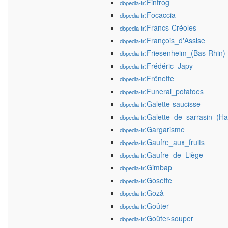
:Finfrog
dbpedia-fr
:Focaccia
dbpedia-fr
:Francs-Créoles
dbpedia-fr
:François_d'Assise
dbpedia-fr
:Friesenheim_(Bas-Rhin)
dbpedia-fr
:Frédéric_Japy
dbpedia-fr
:Frênette
dbpedia-fr
:Funeral_potatoes
dbpedia-fr
:Galette-saucisse
dbpedia-fr
:Galette_de_sarrasin_(Ha
dbpedia-fr
:Gargarisme
dbpedia-fr
:Gaufre_aux_fruits
dbpedia-fr
:Gaufre_de_Liège
dbpedia-fr
:Gimbap
dbpedia-fr
:Gosette
dbpedia-fr
:Gozå
dbpedia-fr
:Goûter
dbpedia-fr
:Goûter-souper
dbpedia-fr