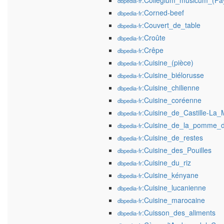
:Collegium_musicum_(Pa
dbpedia-fr
:Corned-beef
dbpedia-fr
:Couvert_de_table
dbpedia-fr
:Croûte
dbpedia-fr
:Crêpe
dbpedia-fr
:Cuisine_(pièce)
dbpedia-fr
:Cuisine_biélorusse
dbpedia-fr
:Cuisine_chilienne
dbpedia-fr
:Cuisine_coréenne
dbpedia-fr
:Cuisine_de_Castille-La
dbpedia-fr
:Cuisine_de_la_pomme_d
dbpedia-fr
:Cuisine_de_restes
dbpedia-fr
:Cuisine_des_Pouilles
dbpedia-fr
:Cuisine_du_riz
dbpedia-fr
:Cuisine_kényane
dbpedia-fr
:Cuisine_lucanienne
dbpedia-fr
:Cuisine_marocaine
dbpedia-fr
:Cuisson_des_aliments
dbpedia-fr