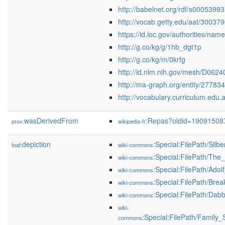
http://babelnet.org/rdf/s0005399
http://vocab.getty.edu/aat/30037
https://id.loc.gov/authorities/na
http://g.co/kg/g/1hb_dgt1p
http://g.co/kg/m/0krfg
http://id.nlm.nih.gov/mesh/D0624
http://ma-graph.org/entity/27783
http://vocabulary.curriculum.edu.
wasDerivedFrom
:Repas?oldid=19091508
prov:
wikipedia-fr
depiction
:Special:FilePath/Silb
foaf:
wiki-commons
:Special:FilePath/The
wiki-commons
:Special:FilePath/Ad
wiki-commons
:Special:FilePath/Brea
wiki-commons
:Special:FilePath/Dab
wiki-commons
wiki-
:Special:FilePath/Family
commons