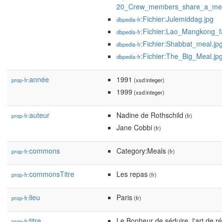
20_Crew_members_share_a_me...f
:Fichier:Julemiddag.jpg
dbpedia-fr
:Fichier:Lao_Mangkong_f
dbpedia-fr
:Fichier:Shabbat_meal.jp
dbpedia-fr
:Fichier:The_Big_Meal.jp
dbpedia-fr
année
1991
prop-fr:
(xsd:integer)
1999
(xsd:integer)
auteur
Nadine de Rothschild
prop-fr:
(fr)
Jane Cobbi
(fr)
commons
Category:Meals
prop-fr:
(fr)
commonsTitre
Les repas
prop-fr:
(fr)
lieu
Paris
prop-fr:
(fr)
titre
Le Bonheur de séduire, l'art de ré
prop-fr: