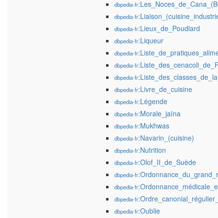
:Les_Noces_de_Cana_(B
dbpedia-fr
:Liaison_(cuisine_industrie
dbpedia-fr
:Lieux_de_Poudlard
dbpedia-fr
:Liqueur
dbpedia-fr
:Liste_de_pratiques_alim
dbpedia-fr
:Liste_des_cenacoli_de_
dbpedia-fr
:Liste_des_classes_de_l
dbpedia-fr
:Livre_de_cuisine
dbpedia-fr
:Légende
dbpedia-fr
:Morale_jaïna
dbpedia-fr
:Mukhwas
dbpedia-fr
:Navarin_(cuisine)
dbpedia-fr
:Nutrition
dbpedia-fr
:Olof_II_de_Suède
dbpedia-fr
:Ordonnance_du_grand_r
dbpedia-fr
:Ordonnance_médicale_
dbpedia-fr
:Ordre_canonial_régulier
dbpedia-fr
:Oublie
dbpedia-fr