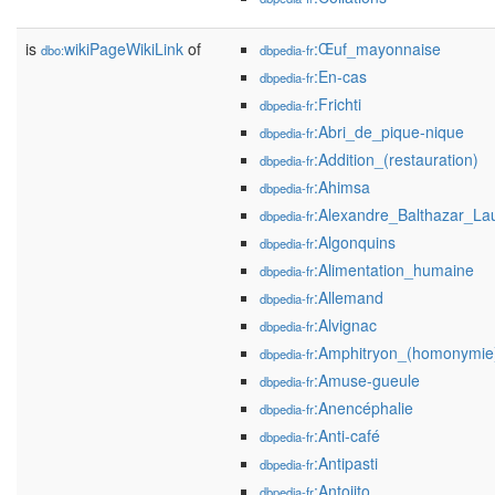
is
wikiPageWikiLink
of
:Œuf_mayonnaise
dbo:
dbpedia-fr
:En-cas
dbpedia-fr
:Frichti
dbpedia-fr
:Abri_de_pique-nique
dbpedia-fr
:Addition_(restauration)
dbpedia-fr
:Ahimsa
dbpedia-fr
:Alexandre_Balthazar_L
dbpedia-fr
:Algonquins
dbpedia-fr
:Alimentation_humaine
dbpedia-fr
:Allemand
dbpedia-fr
:Alvignac
dbpedia-fr
:Amphitryon_(homonymie
dbpedia-fr
:Amuse-gueule
dbpedia-fr
:Anencéphalie
dbpedia-fr
:Anti-café
dbpedia-fr
:Antipasti
dbpedia-fr
:Antojito
dbpedia-fr