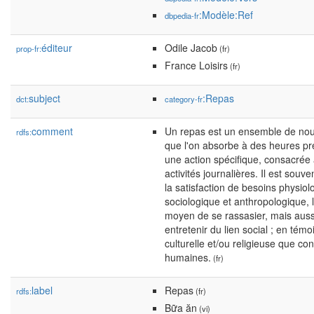
:Modèle:Ref
dbpedia-fr
éditeur
Odile Jacob
prop-fr:
(fr)
France Loisirs
(fr)
subject
:Repas
dct:
category-fr
comment
Un repas est un ensemble de nou
rdfs:
que l'on absorbe à des heures pré
une action spécifique, consacrée à
activités journalières. Il est sou
la satisfaction de besoins physiol
sociologique et anthropologique
moyen de se rassasier, mais auss
entretenir du lien social ; en tém
culturelle et/ou religieuse que co
humaines.
(fr)
label
Repas
rdfs:
(fr)
Bữa ăn
(vi)