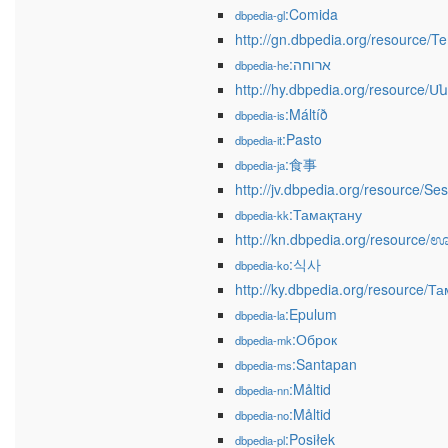
:Comida
dbpedia-gl
http://gn.dbpedia.org/resource/T
:ארוחה
dbpedia-he
http://hy.dbpedia.org/resource
:Máltíð
dbpedia-is
:Pasto
dbpedia-it
:食事
dbpedia-ja
http://jv.dbpedia.org/resource/Se
:Тамақтану
dbpedia-kk
http://kn.dbpedia.org/resource/
:식사
dbpedia-ko
http://ky.dbpedia.org/resource/Т
:Epulum
dbpedia-la
:Оброк
dbpedia-mk
:Santapan
dbpedia-ms
:Måltid
dbpedia-nn
:Måltid
dbpedia-no
:Posiłek
dbpedia-pl