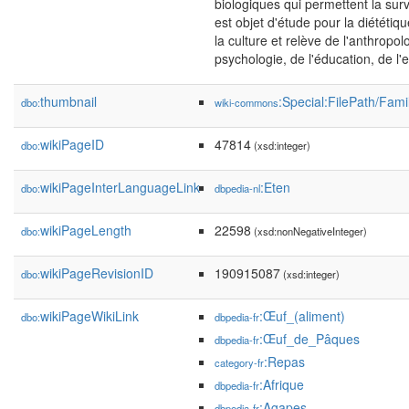
biologiques qui permettent la survi
est objet d'étude pour la diététi
la culture et relève de l'anthropol
psychologie, de l'éducation, de l
thumbnail
:Special:FilePath/Fam
dbo:
wiki-commons
wikiPageID
47814
dbo:
(xsd:integer)
wikiPageInterLanguageLink
:Eten
dbo:
dbpedia-nl
wikiPageLength
22598
dbo:
(xsd:nonNegativeInteger)
wikiPageRevisionID
190915087
dbo:
(xsd:integer)
wikiPageWikiLink
:Œuf_(aliment)
dbo:
dbpedia-fr
:Œuf_de_Pâques
dbpedia-fr
:Repas
category-fr
:Afrique
dbpedia-fr
:Agapes
dbpedia-fr