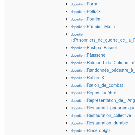
:Porra
dbpedia-fr
:Potluck
dbpedia-fr
:Pourim
dbpedia-fr
:Premier_Matin
dbpedia-fr
dbpedia-
:Prisonniers_de_guerre_de_la
fr
:Pushpa_Basnet
dbpedia-fr
:Pâtisserie
dbpedia-fr
:Raimond_de_Calmont_d'
dbpedia-fr
:Randonnée_pédestre_à
dbpedia-fr
:Ration_K
dbpedia-fr
:Ration_de_combat
dbpedia-fr
:Repas_funèbre
dbpedia-fr
:Représentation_de_l'An
dbpedia-fr
:Restaurant_panoramiqu
dbpedia-fr
:Restauration_collective
dbpedia-fr
:Restauration_durable
dbpedia-fr
:Rince-doigts
dbpedia-fr