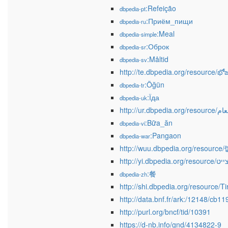
:Refeição
dbpedia-pt
:Приём_пищи
dbpedia-ru
:Meal
dbpedia-simple
:Оброк
dbpedia-sr
:Måltid
dbpedia-sv
http://te.dbpedia.org/resource/భ
:Öğün
dbpedia-tr
:Їда
dbpedia-uk
http://ur.dbpedia.org/r
:Bữa_ăn
dbpedia-vi
:Pangaon
dbpedia-war
http://wuu.dbpedia.org/resource
http://yi.dbpedia
:餐
dbpedia-zh
http://shi.dbpedia.org/resource/Ti
http://data.bnf.fr/ark:/12148/cb
http://purl.org/bncf/tid/10391
https://d-nb.info/gnd/4134822-9