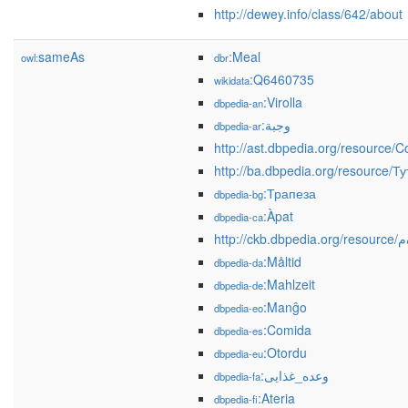
http://dewey.info/class/642/about
sameAs
:Meal
owl:
dbr
:Q6460735
wikidata
:Virolla
dbpedia-an
:وجبة
dbpedia-ar
http://ast.dbpedia.org/resource/
http://ba.dbpedia.org/resource/
:Трапеза
dbpedia-bg
:Àpat
dbpedia-ca
http://ckb.dbped
:Måltid
dbpedia-da
:Mahlzeit
dbpedia-de
:Manĝo
dbpedia-eo
:Comida
dbpedia-es
:Otordu
dbpedia-eu
:وعده_غذایی
dbpedia-fa
:Ateria
dbpedia-fi