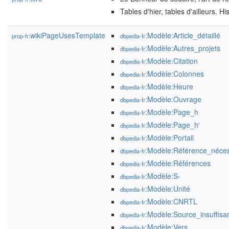
Tables d'hier, tables d'ailleurs. H
wikiPageUsesTemplate
:Modèle:Article_détaillé
prop-fr:
dbpedia-fr
:Modèle:Autres_projets
dbpedia-fr
:Modèle:Citation
dbpedia-fr
:Modèle:Colonnes
dbpedia-fr
:Modèle:Heure
dbpedia-fr
:Modèle:Ouvrage
dbpedia-fr
:Modèle:Page_h
dbpedia-fr
:Modèle:Page_h'
dbpedia-fr
:Modèle:Portail
dbpedia-fr
:Modèle:Référence_néces
dbpedia-fr
:Modèle:Références
dbpedia-fr
:Modèle:S-
dbpedia-fr
:Modèle:Unité
dbpedia-fr
:Modèle:CNRTL
dbpedia-fr
:Modèle:Source_insuffisa
dbpedia-fr
:Modèle:Vers
dbpedia-fr