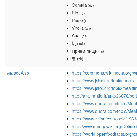
Comida
(es)
Eten
(nl)
Pasto
(it)
Virolla
(an)
Àpat
(ca)
Їда
(uk)
Приём пищи
(ru)
餐
(zh)
seeAlso
https://commons.wikimedia.org/w
rdfs:
https://www.jstor.org/topic/meals
https://www.jstor.org/topic/mealti
http://ark.frantiq.fr/ark:/26678/p
https://www.quora.com/topic/Meal
https://www.quora.com/topic/Mea
https://www.zhihu.com/topic/196
http://www.omegawiki.org/Defin
https://world.openfoodfacts.org/