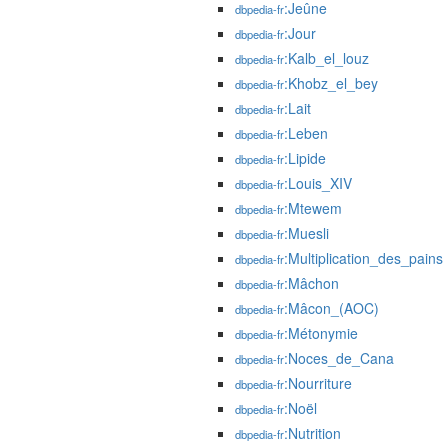
:Jeûne
dbpedia-fr
:Jour
dbpedia-fr
:Kalb_el_louz
dbpedia-fr
:Khobz_el_bey
dbpedia-fr
:Lait
dbpedia-fr
:Leben
dbpedia-fr
:Lipide
dbpedia-fr
:Louis_XIV
dbpedia-fr
:Mtewem
dbpedia-fr
:Muesli
dbpedia-fr
:Multiplication_des_pains
dbpedia-fr
:Mâchon
dbpedia-fr
:Mâcon_(AOC)
dbpedia-fr
:Métonymie
dbpedia-fr
:Noces_de_Cana
dbpedia-fr
:Nourriture
dbpedia-fr
:Noël
dbpedia-fr
:Nutrition
dbpedia-fr