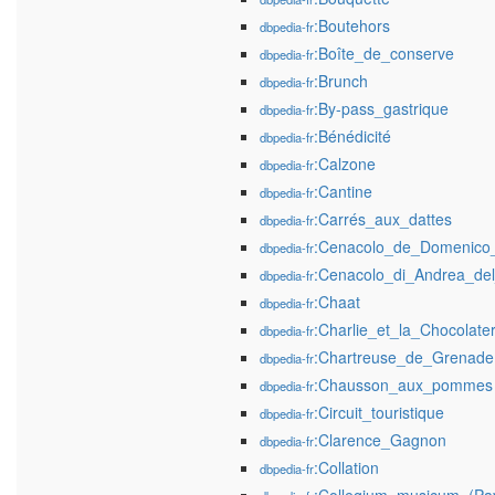
:Boutehors
dbpedia-fr
:Boîte_de_conserve
dbpedia-fr
:Brunch
dbpedia-fr
:By-pass_gastrique
dbpedia-fr
:Bénédicité
dbpedia-fr
:Calzone
dbpedia-fr
:Cantine
dbpedia-fr
:Carrés_aux_dattes
dbpedia-fr
:Cenacolo_de_Domenico_G
dbpedia-fr
:Cenacolo_di_Andrea_del
dbpedia-fr
:Chaat
dbpedia-fr
:Charlie_et_la_Chocolater
dbpedia-fr
:Chartreuse_de_Grenade
dbpedia-fr
:Chausson_aux_pommes
dbpedia-fr
:Circuit_touristique
dbpedia-fr
:Clarence_Gagnon
dbpedia-fr
:Collation
dbpedia-fr