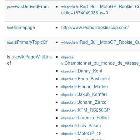
wasDerivedFrom
:Red_Bull_MotoGP_Rookie_C
prov:
wikipedia-fr
oldid=187404903&ns=0
homepage
http://www.redbullrookiescup.com/
foaf:
isPrimaryTopicOf
:Red_Bull_MotoGP_Rookie_C
foaf:
wikipedia-fr
is
wikiPageWikiLink
dbo:
dbpedia-
of
:Championnat_du_monde_de_vitesse
fr
:Danny_Kent
dbpedia-fr
:Enea_Bastianini
dbpedia-fr
:Florian_Marino
dbpedia-fr
:Jakub_Kornfeil
dbpedia-fr
:Johann_Zarco
dbpedia-fr
:KTM_RC250GP
dbpedia-fr
:Lorenzo_Fellon
dbpedia-fr
:Luis_Salom
dbpedia-fr
:MotoGP_18
dbpedia-fr