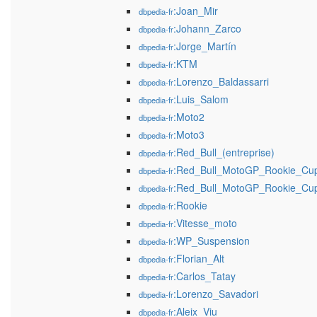
:Joan_Mir
dbpedia-fr
:Johann_Zarco
dbpedia-fr
:Jorge_Martín
dbpedia-fr
:KTM
dbpedia-fr
:Lorenzo_Baldassarri
dbpedia-fr
:Luis_Salom
dbpedia-fr
:Moto2
dbpedia-fr
:Moto3
dbpedia-fr
:Red_Bull_(entreprise)
dbpedia-fr
:Red_Bull_MotoGP_Rookie_Cu
dbpedia-fr
:Red_Bull_MotoGP_Rookie_Cu
dbpedia-fr
:Rookie
dbpedia-fr
:Vitesse_moto
dbpedia-fr
:WP_Suspension
dbpedia-fr
:Florian_Alt
dbpedia-fr
:Carlos_Tatay
dbpedia-fr
:Lorenzo_Savadori
dbpedia-fr
:Aleix_Viu
dbpedia-fr