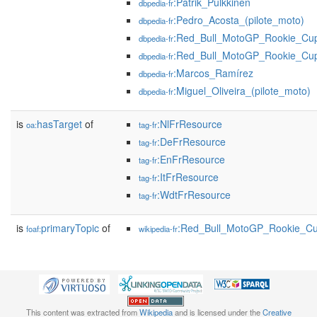
:Patrik_Pulkkinen
dbpedia-fr
:Pedro_Acosta_(pilote_moto)
dbpedia-fr
:Red_Bull_MotoGP_Rookie_Cu
dbpedia-fr
:Red_Bull_MotoGP_Rookie_Cu
dbpedia-fr
:Marcos_Ramírez
dbpedia-fr
:Miguel_Oliveira_(pilote_moto)
dbpedia-fr
is
hasTarget
of
:NlFrResource
oa:
tag-fr
:DeFrResource
tag-fr
:EnFrResource
tag-fr
:ItFrResource
tag-fr
:WdtFrResource
tag-fr
is
primaryTopic
of
:Red_Bull_MotoGP_Rookie_C
foaf:
wikipedia-fr
This content was extracted from
Wikipedia
and is licensed under the
Creative