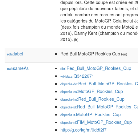
depuis lors. Cette coupe est créée en 2
que pépinière de nouveaux talents, et 
certain nombre des recrues ont progres
les catégories du MotoGP. Cela inclut 
(deux fois champion du monde Moto2 e
2016), Danny Kent (champion du mond
2015).
(fr)
label
Red Bull MotoGP Rookies Cup
rdfs:
(en)
sameAs
:Red_Bull_MotoGP_Rookies_Cup
owl:
dbr
:Q3422671
wikidata
:Red_Bull_MotoGP_Rookies_
dbpedia-de
:MotoGP_Rookies_Cup
dbpedia-es
:Red_Bull_Rookies_Cup
dbpedia-hu
:Red_Bull_MotoGP_Rookies_C
dbpedia-id
:MotoGP_Rookies_Cup
dbpedia-it
:FIM_MotoGP_Rookies_Cup
dbpedia-nl
http://g.co/kg/m/0ddf2f7