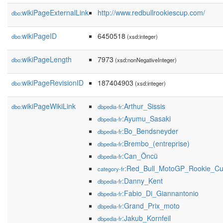
wikiPageExternalLink
http://www.redbullrookiescup.com/
dbo:
wikiPageID
6450518
dbo:
(xsd:integer)
wikiPageLength
7973
dbo:
(xsd:nonNegativeInteger)
wikiPageRevisionID
187404903
dbo:
(xsd:integer)
wikiPageWikiLink
:Arthur_Sissis
dbo:
dbpedia-fr
:Ayumu_Sasaki
dbpedia-fr
:Bo_Bendsneyder
dbpedia-fr
:Brembo_(entreprise)
dbpedia-fr
:Can_Öncü
dbpedia-fr
:Red_Bull_MotoGP_Rookie_C
category-fr
:Danny_Kent
dbpedia-fr
:Fabio_Di_Giannantonio
dbpedia-fr
:Grand_Prix_moto
dbpedia-fr
:Jakub_Kornfeil
dbpedia-fr