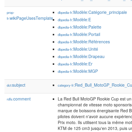
:Modèle:Catégorie_principale
prop-
dbpedia-fr
wikiPageUsesTemplate
fr:
:Modèle:E
dbpedia-fr
:Modèle:Palette
dbpedia-fr
:Modèle:Portail
dbpedia-fr
:Modèle:Références
dbpedia-fr
:Modèle:Unité
dbpedia-fr
:Modèle:Drapeau
dbpedia-fr
:Modèle:Er
dbpedia-fr
:Modèle:MGP
dbpedia-fr
subject
:Red_Bull_MotoGP_Rookie_C
dct:
category-fr
comment
La Red Bull MotoGP Rookie Cup est un
rdfs:
championnat de vitesse moto sponsoris
marque de boissons énergisante Red Bu
pilotes doivent n'avoir aucune expérie
Prix moto. Ils utilisent tous la même mo
KTM de 125 cm3 jusqu'en 2013, puis 