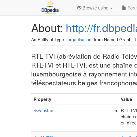
Browse using
Form
About:
http://fr.dbpe
An Entity of Type :
organisation
, from Named Graph :
h
RTL TVI (abréviation de Radio Télé
RTL-TVi et RTL-TVI, est une chaîne 
luxembourgeoise à rayonnement inter
téléspectateurs belges francophone
Property
Value
abstract
RTL TVI 
dbo:
chaîne d
en direc