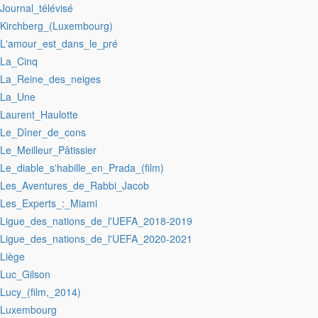
:Journal_télévisé
:Kirchberg_(Luxembourg)
:L'amour_est_dans_le_pré
:La_Cinq
:La_Reine_des_neiges
:La_Une
:Laurent_Haulotte
:Le_Dîner_de_cons
:Le_Meilleur_Pâtissier
:Le_diable_s'habille_en_Prada_(film)
:Les_Aventures_de_Rabbi_Jacob
:Les_Experts_:_Miami
:Ligue_des_nations_de_l'UEFA_2018-2019
:Ligue_des_nations_de_l'UEFA_2020-2021
:Liège
:Luc_Gilson
:Lucy_(film,_2014)
:Luxembourg