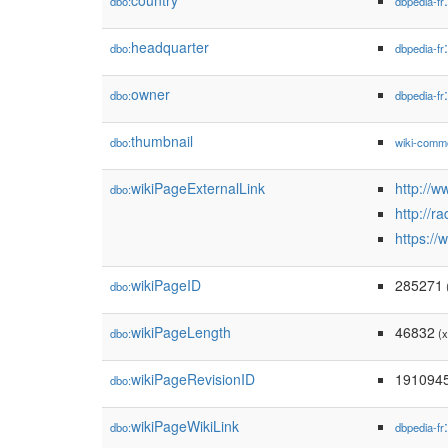
country
dbo:
dbpedia-fr
headquarter
dbo:
dbpedia-fr
owner
dbo:
dbpedia-fr
thumbnail
dbo:
wiki-comm
wikiPageExternalLink
http://ww
dbo:
http://r
https://
wikiPageID
285271
dbo:
(
wikiPageLength
46832
dbo:
(x
wikiPageRevisionID
191094
dbo:
wikiPageWikiLink
dbo:
dbpedia-fr