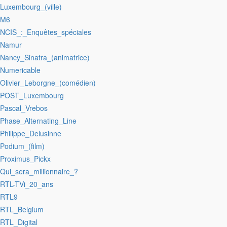
:Luxembourg_(ville)
:M6
:NCIS_:_Enquêtes_spéciales
:Namur
:Nancy_Sinatra_(animatrice)
:Numericable
:Olivier_Leborgne_(comédien)
:POST_Luxembourg
:Pascal_Vrebos
:Phase_Alternating_Line
:Philippe_Delusinne
:Podium_(film)
:Proximus_Pickx
:Qui_sera_millionnaire_?
:RTL-TVi_20_ans
:RTL9
:RTL_Belgium
:RTL_Digital