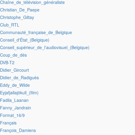
:Chaîne_de_télévision_généraliste
:Christian_De_Paepe
:Christophe_Giltay
:Club_RTL
:Communauté_française_de_Belgique
:Conseil_d'État_(Belgique)
:Conseil_supérieur_de_l'audiovisuel_(Belgique)
:Coup_de_dés
:DVB-T2
:Didier_Gircourt
:Didier_de_Radiguès
:Eddy_de_Wilde
:Eyjafjallajökull_(film)
:Fadila_Laanan
:Fanny_Jandrain
:Format_16/9
:Français
:François_Damiens