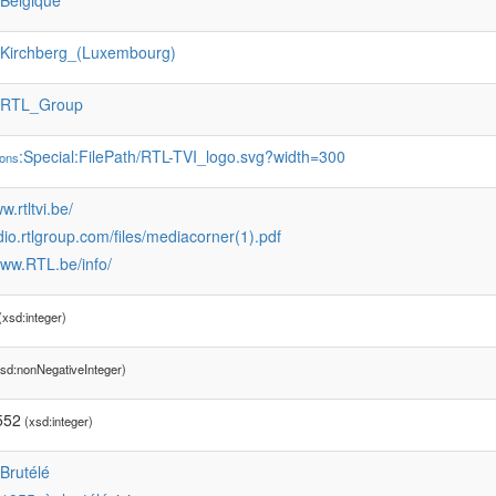
:Belgique
:Kirchberg_(Luxembourg)
:RTL_Group
:Special:FilePath/RTL-TVI_logo.svg?width=300
ons
w.rtltvi.be/
adio.rtlgroup.com/files/mediacorner(1).pdf
www.RTL.be/info/
xsd:integer)
sd:nonNegativeInteger)
552
(xsd:integer)
:Brutélé