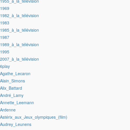
:1955_à_la_télévision
:1969
:1982_à_la_télévision
:1983
:1985_à_la_télévision
:1987
:1989_à_la_télévision
:1995
:2007_à_la_télévision
:6play
:Agathe_Lecaron
:Alain_Simons
:Alix_Battard
:André_Lamy
:Annette_Leemann
:Ardenne
:Astérix_aux_Jeux_olympiques_(film)
:Audrey_Leunens