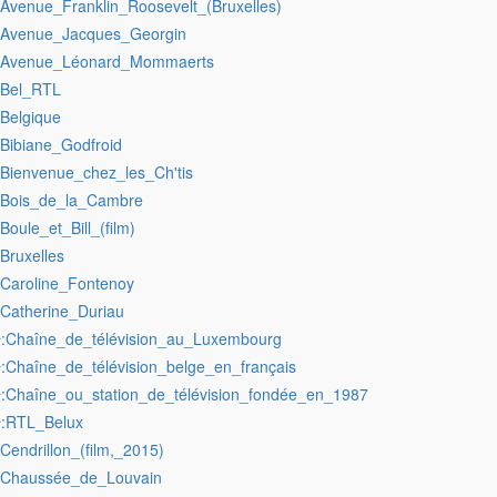
:Avenue_Franklin_Roosevelt_(Bruxelles)
:Avenue_Jacques_Georgin
:Avenue_Léonard_Mommaerts
:Bel_RTL
:Belgique
:Bibiane_Godfroid
:Bienvenue_chez_les_Ch'tis
:Bois_de_la_Cambre
:Boule_et_Bill_(film)
:Bruxelles
:Caroline_Fontenoy
:Catherine_Duriau
:Chaîne_de_télévision_au_Luxembourg
r
:Chaîne_de_télévision_belge_en_français
r
:Chaîne_ou_station_de_télévision_fondée_en_1987
r
:RTL_Belux
r
:Cendrillon_(film,_2015)
:Chaussée_de_Louvain