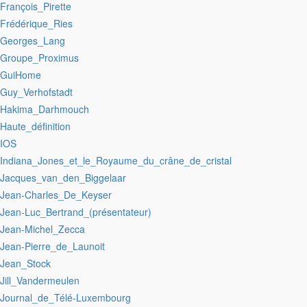
:François_Pirette
:Frédérique_Ries
:Georges_Lang
:Groupe_Proximus
:GuiHome
:Guy_Verhofstadt
:Hakima_Darhmouch
:Haute_définition
:IOS
:Indiana_Jones_et_le_Royaume_du_crâne_de_cristal
:Jacques_van_den_Biggelaar
:Jean-Charles_De_Keyser
:Jean-Luc_Bertrand_(présentateur)
:Jean-Michel_Zecca
:Jean-Pierre_de_Launoit
:Jean_Stock
:Jill_Vandermeulen
:Journal_de_Télé-Luxembourg