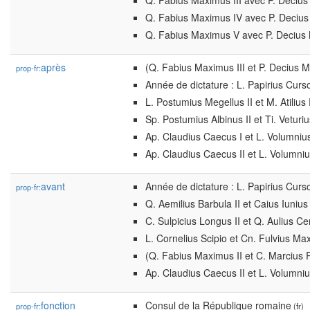
Q. Fabius Maximus III avec P. Decius
Q. Fabius Maximus IV avec P. Decius 
Q. Fabius Maximus V avec P. Decius
après
(Q. Fabius Maximus III et P. Decius Mu
prop-fr:
Année de dictature : L. Papirius Curso
L. Postumius Megellus II et M. Atilius
Sp. Postumius Albinus II et Ti. Veturiu
Ap. Claudius Caecus I et L. Volumni
Ap. Claudius Caecus II et L. Volumni
avant
Année de dictature : L. Papirius Curso
prop-fr:
Q. Aemilius Barbula II et Caius Iunius
C. Sulpicius Longus II et Q. Aulius Ce
L. Cornelius Scipio et Cn. Fulvius Ma
(Q. Fabius Maximus II et C. Marcius R
Ap. Claudius Caecus II et L. Volumni
fonction
Consul de la République romaine
prop-fr:
(fr)