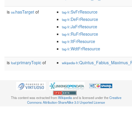
is
hasTarget
of
:SvFrResource
oa:
tag-fr
:DeFrResource
tag-fr
:JaFrResource
tag-fr
:RuFrResource
tag-fr
:ItFrResource
tag-fr
:WdtFrResource
tag-fr
is
primaryTopic
of
:Quintus_Fabius_Maximus_R
foaf:
wikipedia-fr
This content was extracted from
Wikipedia
and is licensed under the
Creative
Commons Attribution-ShareAlike 3.0 Unported License