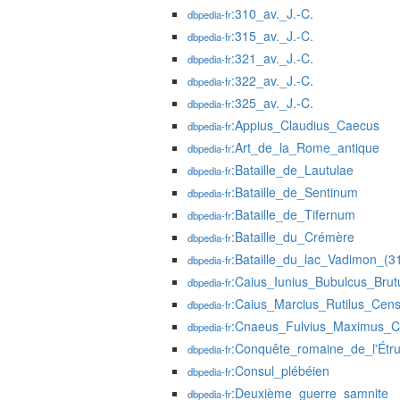
:310_av._J.-C.
dbpedia-fr
:315_av._J.-C.
dbpedia-fr
:321_av._J.-C.
dbpedia-fr
:322_av._J.-C.
dbpedia-fr
:325_av._J.-C.
dbpedia-fr
:Appius_Claudius_Caecus
dbpedia-fr
:Art_de_la_Rome_antique
dbpedia-fr
:Bataille_de_Lautulae
dbpedia-fr
:Bataille_de_Sentinum
dbpedia-fr
:Bataille_de_Tifernum
dbpedia-fr
:Bataille_du_Crémère
dbpedia-fr
:Bataille_du_lac_Vadimon_(31
dbpedia-fr
:Caius_Iunius_Bubulcus_Brut
dbpedia-fr
:Caius_Marcius_Rutilus_Cens
dbpedia-fr
:Cnaeus_Fulvius_Maximus_C
dbpedia-fr
:Conquête_romaine_de_l'Étru
dbpedia-fr
:Consul_plébéien
dbpedia-fr
:Deuxième_guerre_samnite
dbpedia-fr