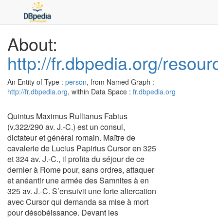
About:
http://fr.dbpedia.org/res
An Entity of Type :
person
, from Named Graph :
http://fr.dbpedia.org
, within Data Space :
fr.dbpedia.org
Quintus Maximus Rullianus Fabius
(v.322/290 av. J.-C.) est un consul,
dictateur et général romain. Maître de
cavalerie de Lucius Papirius Cursor en 325
et 324 av. J.-C., il profita du séjour de ce
dernier à Rome pour, sans ordres, attaquer
et anéantir une armée des Samnites à en
325 av. J.-C. S’ensuivit une forte altercation
avec Cursor qui demanda sa mise à mort
pour désobéissance. Devant les