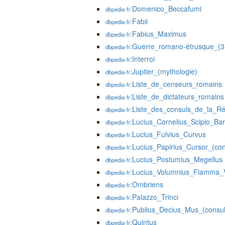
:Domenico_Beccafumi
dbpedia-fr
:Fabii
dbpedia-fr
:Fabius_Maximus
dbpedia-fr
:Guerre_romano-étrusque_(3
dbpedia-fr
:Interroi
dbpedia-fr
:Jupiter_(mythologie)
dbpedia-fr
:Liste_de_censeurs_romains
dbpedia-fr
:Liste_de_dictateurs_romains
dbpedia-fr
:Liste_des_consuls_de_la_R
dbpedia-fr
:Lucius_Cornelius_Scipio_Ba
dbpedia-fr
:Lucius_Fulvius_Curvus
dbpedia-fr
:Lucius_Papirius_Cursor_(co
dbpedia-fr
:Lucius_Postumius_Megellus
dbpedia-fr
:Lucius_Volumnius_Flamma_V
dbpedia-fr
:Ombriens
dbpedia-fr
:Palazzo_Trinci
dbpedia-fr
:Publius_Decius_Mus_(consu
dbpedia-fr
:Quintus
dbpedia-fr