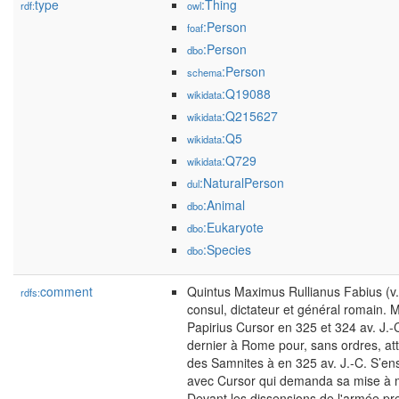
type
:Thing
rdf:
owl
:Person
foaf
:Person
dbo
:Person
schema
:Q19088
wikidata
:Q215627
wikidata
:Q5
wikidata
:Q729
wikidata
:NaturalPerson
dul
:Animal
dbo
:Eukaryote
dbo
:Species
dbo
comment
Quintus Maximus Rullianus Fabius (v.
rdfs:
consul, dictateur et général romain. 
Papirius Cursor en 325 et 324 av. J.-C.
dernier à Rome pour, sans ordres, at
des Samnites à en 325 av. J.-C. S’ensu
avec Cursor qui demanda sa mise à 
Devant les dissensions de l'armée pre