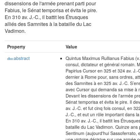
dissensions de l'armée prenant parti pour
Fabius, le Sénat temporisa et évita le pire.
En 310 av. J.-C., il battit les Étrusques
alliés des Samnites à la bataille du Lac
Vadimon.
Property
Value
abstract
Quintus Maximus Rullianus Fabius (v.
dbo:
consul, dictateur et général romain. 
Papirius Cursor en 325 et 324 av. J.-C.
dernier à Rome pour, sans ordres, at
des Samnites à en 325 av. J.-C. S’ensu
avec Cursor qui demanda sa mise à 
Devant les dissensions de l'armée pre
Sénat temporisa et évita le pire. Il d
av. J.-C. et fut cinq fois consul, en 3
J.-C., et eut un rôle important dans 
En 310 av. J.-C., il battit les Étrusqu
bataille du Lac Vadimon. Quinze ans pl
Sentinum (aujourd'hui Sassoferrato, e
une victoire décisive sur une armée