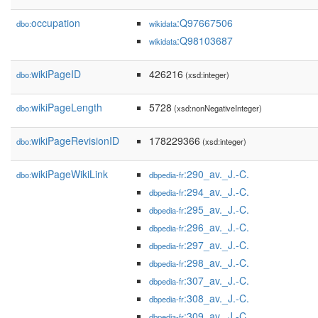
occupation
:Q97667506
dbo:
wikidata
:Q98103687
wikidata
wikiPageID
426216
dbo:
(xsd:integer)
wikiPageLength
5728
dbo:
(xsd:nonNegativeInteger)
wikiPageRevisionID
178229366
dbo:
(xsd:integer)
wikiPageWikiLink
:290_av._J.-C.
dbo:
dbpedia-fr
:294_av._J.-C.
dbpedia-fr
:295_av._J.-C.
dbpedia-fr
:296_av._J.-C.
dbpedia-fr
:297_av._J.-C.
dbpedia-fr
:298_av._J.-C.
dbpedia-fr
:307_av._J.-C.
dbpedia-fr
:308_av._J.-C.
dbpedia-fr
:309_av._J.-C.
dbpedia-fr