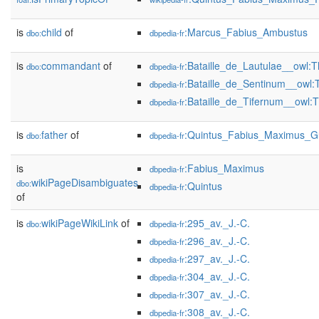
is
child
of
:Marcus_Fabius_Ambustus
dbo:
dbpedia-fr
is
commandant
of
:Bataille_de_Lautulae__owl:
dbo:
dbpedia-fr
:Bataille_de_Sentinum__owl:
dbpedia-fr
:Bataille_de_Tifernum__owl:
dbpedia-fr
is
father
of
:Quintus_Fabius_Maximus_G
dbo:
dbpedia-fr
is
:Fabius_Maximus
dbpedia-fr
wikiPageDisambiguates
dbo:
:Quintus
dbpedia-fr
of
is
wikiPageWikiLink
of
:295_av._J.-C.
dbo:
dbpedia-fr
:296_av._J.-C.
dbpedia-fr
:297_av._J.-C.
dbpedia-fr
:304_av._J.-C.
dbpedia-fr
:307_av._J.-C.
dbpedia-fr
:308_av._J.-C.
dbpedia-fr