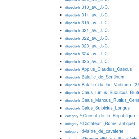
:310_av._J.-C.
dbpedia-fr
:311_av._J.-C.
dbpedia-fr
:315_av._J.-C.
dbpedia-fr
:321_av._J.-C.
dbpedia-fr
:322_av._J.-C.
dbpedia-fr
:323_av._J.-C.
dbpedia-fr
:324_av._J.-C.
dbpedia-fr
:325_av._J.-C.
dbpedia-fr
:Appius_Claudius_Caecus
dbpedia-fr
:Bataille_de_Sentinum
dbpedia-fr
:Bataille_du_lac_Vadimon_(31
dbpedia-fr
:Caius_Iunius_Bubulcus_Brut
dbpedia-fr
:Caius_Marcius_Rutilus_Cens
dbpedia-fr
:Caius_Sulpicius_Longus
dbpedia-fr
:Consul_de_la_République_
category-fr
:Dictateur_(Rome_antique)
category-fr
:Maître_de_cavalerie
category-fr
:Personnalité_du_IIIe_siècle