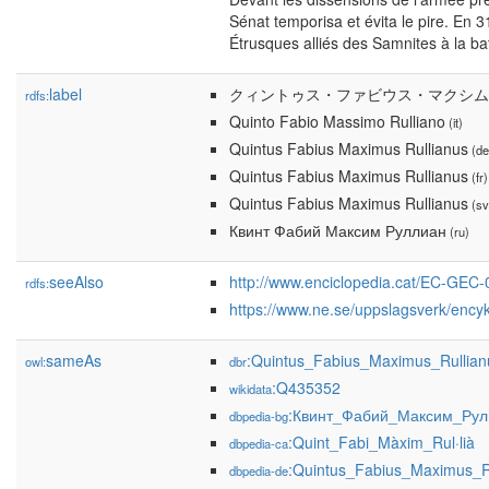
Sénat temporisa et évita le pire. En 310 
Étrusques alliés des Samnites à la ba
label
クィントゥス・ファビウス・マクシム
rdfs:
Quinto Fabio Massimo Rulliano
(it)
Quintus Fabius Maximus Rullianus
(de
Quintus Fabius Maximus Rullianus
(fr)
Quintus Fabius Maximus Rullianus
(sv
Квинт Фабий Максим Руллиан
(ru)
seeAlso
http://www.enciclopedia.cat/EC-GEC
rdfs:
https://www.ne.se/uppslagsverk/ency
sameAs
:Quintus_Fabius_Maximus_Rullian
owl:
dbr
:Q435352
wikidata
:Квинт_Фабий_Максим_Рул
dbpedia-bg
:Quint_Fabi_Màxim_Rul·lià
dbpedia-ca
:Quintus_Fabius_Maximus_R
dbpedia-de