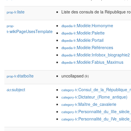
liste
Liste des consuls de la République r
prop-fr:
:Modèle:Homonyme
prop-
dbpedia-fr
wikiPageUsesTemplate
fr:
:Modèle:Palette
dbpedia-fr
:Modèle:Portail
dbpedia-fr
:Modèle:Références
dbpedia-fr
:Modèle:Infobox_biographie2
dbpedia-fr
:Modèle:Fabius_Maximus
dbpedia-fr
étatboîte
uncollapsed
prop-fr:
(fr)
subject
:Consul_de_la_République_
dct:
category-fr
:Dictateur_(Rome_antique)
category-fr
:Maître_de_cavalerie
category-fr
:Personnalité_du_IIIe_siècle
category-fr
:Personnalité_du_IVe_siècle_
category-fr