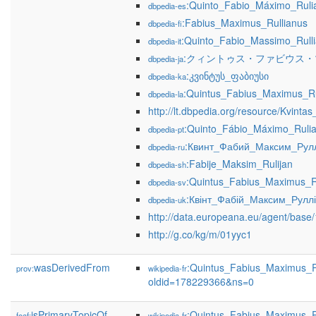
:Quinto_Fabio_Máximo_Ruli
dbpedia-es
:Fabius_Maximus_Rullianus
dbpedia-fi
:Quinto_Fabio_Massimo_Rull
dbpedia-it
:クィントゥス・ファビウス
dbpedia-ja
:კვინტუს_ფაბიუსი
dbpedia-ka
:Quintus_Fabius_Maximus_Ru
dbpedia-la
http://lt.dbpedia.org/resource/Kvint
:Quinto_Fábio_Máximo_Ruli
dbpedia-pt
:Квинт_Фабий_Максим_Рул
dbpedia-ru
:Fabije_Maksim_Rulijan
dbpedia-sh
:Quintus_Fabius_Maximus_R
dbpedia-sv
:Квінт_Фабій_Максим_Рулл
dbpedia-uk
http://data.europeana.eu/agent/base
http://g.co/kg/m/01yyc1
wasDerivedFrom
:Quintus_Fabius_Maximus_R
prov:
wikipedia-fr
oldid=178229366&ns=0
isPrimaryTopicOf
:Quintus_Fabius_Maximus_R
foaf:
wikipedia-fr