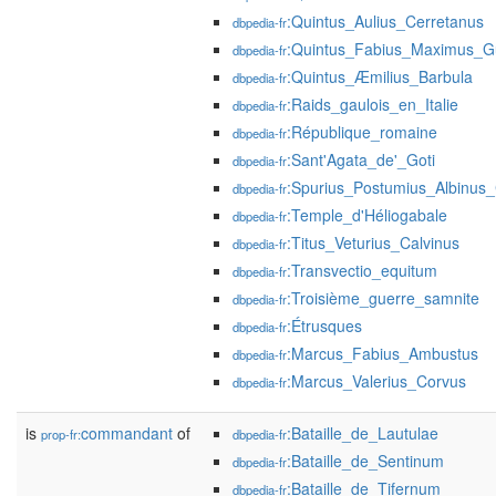
:Quintus_Aulius_Cerretanus
dbpedia-fr
:Quintus_Fabius_Maximus_G
dbpedia-fr
:Quintus_Æmilius_Barbula
dbpedia-fr
:Raids_gaulois_en_Italie
dbpedia-fr
:République_romaine
dbpedia-fr
:Sant'Agata_de'_Goti
dbpedia-fr
:Spurius_Postumius_Albinus
dbpedia-fr
:Temple_d'Héliogabale
dbpedia-fr
:Titus_Veturius_Calvinus
dbpedia-fr
:Transvectio_equitum
dbpedia-fr
:Troisième_guerre_samnite
dbpedia-fr
:Étrusques
dbpedia-fr
:Marcus_Fabius_Ambustus
dbpedia-fr
:Marcus_Valerius_Corvus
dbpedia-fr
is
commandant
of
:Bataille_de_Lautulae
prop-fr:
dbpedia-fr
:Bataille_de_Sentinum
dbpedia-fr
:Bataille_de_Tifernum
dbpedia-fr