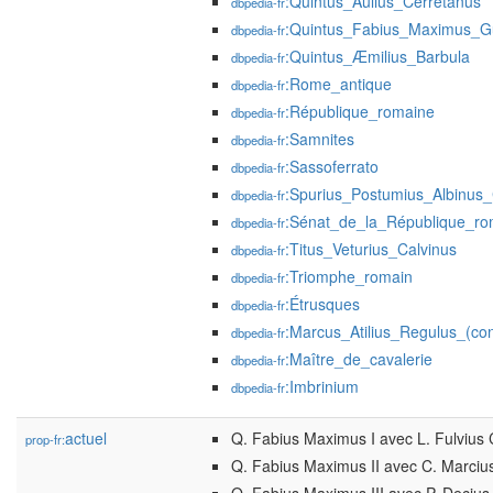
:Quintus_Aulius_Cerretanus
dbpedia-fr
:Quintus_Fabius_Maximus_G
dbpedia-fr
:Quintus_Æmilius_Barbula
dbpedia-fr
:Rome_antique
dbpedia-fr
:République_romaine
dbpedia-fr
:Samnites
dbpedia-fr
:Sassoferrato
dbpedia-fr
:Spurius_Postumius_Albinus
dbpedia-fr
:Sénat_de_la_République_ro
dbpedia-fr
:Titus_Veturius_Calvinus
dbpedia-fr
:Triomphe_romain
dbpedia-fr
:Étrusques
dbpedia-fr
:Marcus_Atilius_Regulus_(co
dbpedia-fr
:Maître_de_cavalerie
dbpedia-fr
:Imbrinium
dbpedia-fr
actuel
Q. Fabius Maximus I avec L. Fulvius
prop-fr:
Q. Fabius Maximus II avec C. Marcius