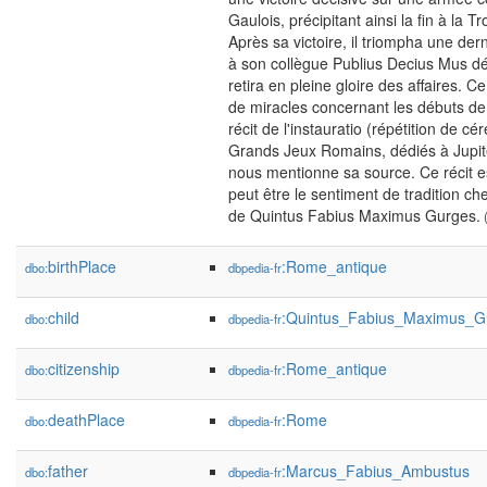
Gaulois, précipitant ainsi la fin à la 
Après sa victoire, il triompha une de
à son collègue Publius Decius Mus déc
retira en pleine gloire des affaires. C
de miracles concernant les débuts de
récit de l'instauratio (répétition de c
Grands Jeux Romains, dédiés à Jupit
nous mentionne sa source. Ce récit es
peut être le sentiment de tradition ch
de Quintus Fabius Maximus Gurges.
(
birthPlace
:Rome_antique
dbo:
dbpedia-fr
child
:Quintus_Fabius_Maximus_G
dbo:
dbpedia-fr
citizenship
:Rome_antique
dbo:
dbpedia-fr
deathPlace
:Rome
dbo:
dbpedia-fr
father
:Marcus_Fabius_Ambustus
dbo:
dbpedia-fr