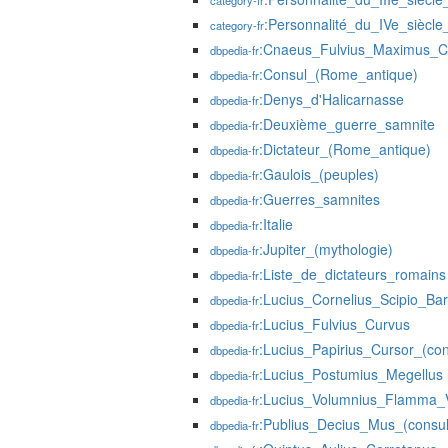
category-fr
:Personnalité_du_IVe_siècle_
category-fr
:Cnaeus_Fulvius_Maximus_C
dbpedia-fr
:Consul_(Rome_antique)
dbpedia-fr
:Denys_d'Halicarnasse
dbpedia-fr
:Deuxième_guerre_samnite
dbpedia-fr
:Dictateur_(Rome_antique)
dbpedia-fr
:Gaulois_(peuples)
dbpedia-fr
:Guerres_samnites
dbpedia-fr
:Italie
dbpedia-fr
:Jupiter_(mythologie)
dbpedia-fr
:Liste_de_dictateurs_romains
dbpedia-fr
:Lucius_Cornelius_Scipio_Ba
dbpedia-fr
:Lucius_Fulvius_Curvus
dbpedia-fr
:Lucius_Papirius_Cursor_(co
dbpedia-fr
:Lucius_Postumius_Megellus
dbpedia-fr
:Lucius_Volumnius_Flamma_V
dbpedia-fr
:Publius_Decius_Mus_(consu
dbpedia-fr