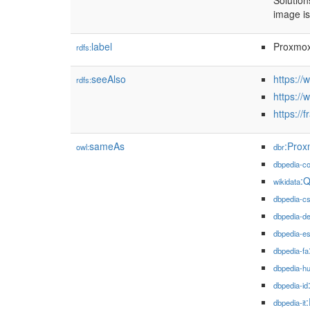
Solution
image is
label
Proxmox
rdfs:
seeAlso
https://
rdfs:
https:/
https://
sameAs
:Prox
owl:
dbr
dbpedia-
:
wikidata
dbpedia-c
dbpedia-d
dbpedia-e
dbpedia-fa
dbpedia-h
dbpedia-id
dbpedia-it