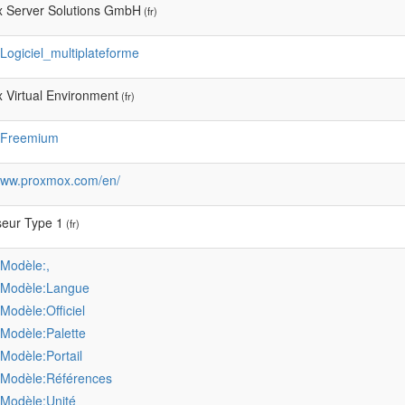
 Server Solutions GmbH
(fr)
:Logiciel_multiplateforme
 Virtual Environment
(fr)
:Freemium
/www.proxmox.com/en/
seur Type 1
(fr)
:Modèle:,
:Modèle:Langue
:Modèle:Officiel
:Modèle:Palette
:Modèle:Portail
:Modèle:Références
:Modèle:Unité