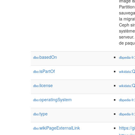
image is
Partitio
sauvegar
la migra
Ceph sin
système 
serveur.
de paqu
basedOn
dbo:
dbpedia-fr
isPartOf
:
dbo:
wikidata
license
:
dbo:
wikidata
operatingSystem
dbo:
dbpedia-fr
type
dbo:
dbpedia-fr
wikiPageExternalLink
https://
dbo: