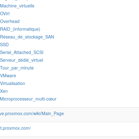
:Machine_virtuelle
:OVirt
:Overhead
:RAID_(informatique)
:Réseau_de_stockage_SAN
:SSD
:Serial_Attached_SCSI
:Serveur_dédié_virtuel
:Tour_par_minute
:VMware
:Virtualisation
:Xen
:Microprocesseur_multi-cœur
/pve.proxmox.com/wiki/Main_Page
git.proxmox.com/