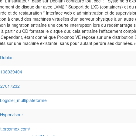
o. L'installateur (basé sur Debian) configure tout ceci : * Système d'exp
nnement de disque dur avec LVM2 * Support de LXC (containers) et du m
de et de restauration * Interface web d'administration et de supervisi
tion à chaud des machines virtuelles d'un serveur physique à un autre (
on la migration entraîne une courte interruption lors du redémarrage su
à partir du CD formate le disque dur, cela entraîne l'effacement compl
 Cependant, étant donné que Proxmox VE repose sur une distribution Debian
ets sur une machine existante, sans pour autant perdre ses données.
(f
:Debian
Q108039404
Q27017232
:Logiciel_multiplateforme
:Hyperviseur
git.proxmox.com/