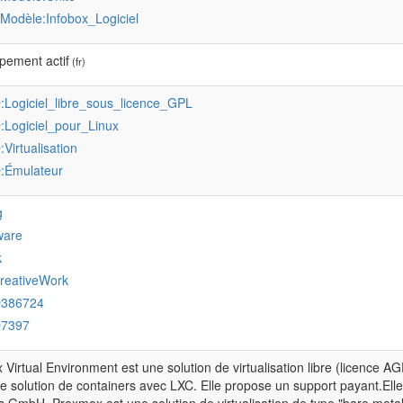
:Modèle:Infobox_Logiciel
pement actif
(fr)
:Logiciel_libre_sous_licence_GPL
r
:Logiciel_pour_Linux
r
:Virtualisation
r
:Émulateur
r
g
ware
k
reativeWork
Q386724
Q7397
Virtual Environment est une solution de virtualisation libre (licence A
e solution de containers avec LXC. Elle propose un support payant.Ell