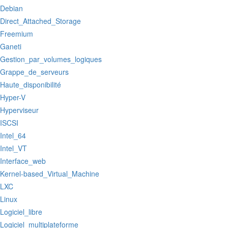
:Debian
:Direct_Attached_Storage
:Freemium
:Ganeti
:Gestion_par_volumes_logiques
:Grappe_de_serveurs
:Haute_disponibilité
:Hyper-V
:Hyperviseur
:ISCSI
:Intel_64
:Intel_VT
:Interface_web
:Kernel-based_Virtual_Machine
:LXC
:Linux
:Logiciel_libre
:Logiciel_multiplateforme