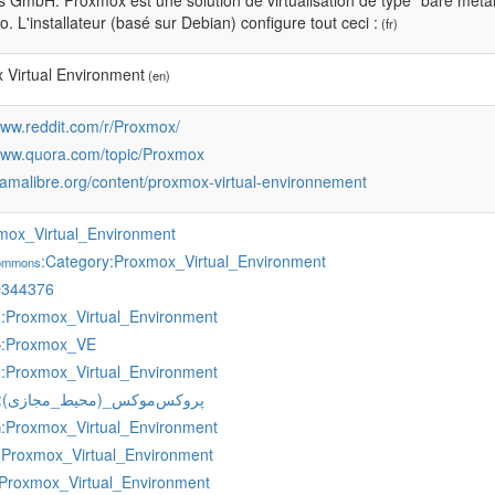
s GmbH. Proxmox est une solution de virtualisation de type "bare meta
o. L'installateur (basé sur Debian) configure tout ceci :
(fr)
 Virtual Environment
(en)
www.reddit.com/r/Proxmox/
/www.quora.com/topic/Proxmox
framalibre.org/content/proxmox-virtual-environnement
mox_Virtual_Environment
:Category:Proxmox_Virtual_Environment
commons
Q344376
:Proxmox_Virtual_Environment
s
:Proxmox_VE
e
:Proxmox_Virtual_Environment
s
:پروکس‌موکس_(محیط_مجازی)
:Proxmox_Virtual_Environment
u
:Proxmox_Virtual_Environment
:Proxmox_Virtual_Environment