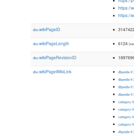
https:/
https:/
https:/
wikiPageID
314742
dbo:
wikiPageLength
6124
dbo:
(xs
wikiPageRevisionID
189769
dbo:
wikiPageWikiLink
dbo:
dbpedia-fr
dbpedia-fr
dbpedia-fr
dbpedia-fr
category-f
category-f
category-f
category-f
dbpedia-fr