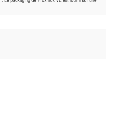
l". Le packaging de Proxmox VE est fourni sur une