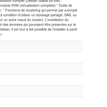
loitation complet (Debian Stable 64 bits) *
odule KVM (virtualisation complète) * Outils de
on. * Fonctions de clustering qui permet par exemple
à condition d'utiliser un stockage partagé, SAN, ou
r un autre nœud du cluster). L'installation du
et des données qui pouvaient être présentes sur le
, il est tout à fait possible de l'installer à partir
r)