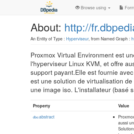
Browse using
Form
About:
http://fr.dbpe
An Entity of Type :
Hyperviseur
, from Named Graph :
h
Proxmox Virtual Environment est une
l'hyperviseur Linux KVM, et offre a
support payant.Elle est fournie av
est une solution de virtualisation d
une image iso. L'installateur (basé s
Property
Value
abstract
Proxmox 
dbo:
aussi un
Solution