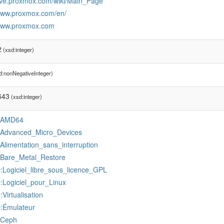
/pve.proxmox.com/wiki/Main_Page
/www.proxmox.com/en/
/www.proxmox.com
2
(xsd:integer)
d:nonNegativeInteger)
643
(xsd:integer)
:AMD64
:Advanced_Micro_Devices
:Alimentation_sans_interruption
:Bare_Metal_Restore
:Logiciel_libre_sous_licence_GPL
r
:Logiciel_pour_Linux
r
:Virtualisation
r
:Émulateur
r
:Ceph