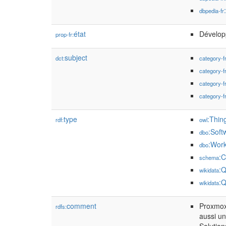
dbpedia-fr
état
Dévelop
prop-fr:
subject
dct:
category-f
category-f
category-f
category-f
type
:Thin
rdf:
owl
:Soft
dbo
:Wor
dbo
:C
schema
:
wikidata
:
wikidata
comment
Proxmox 
rdfs:
aussi un