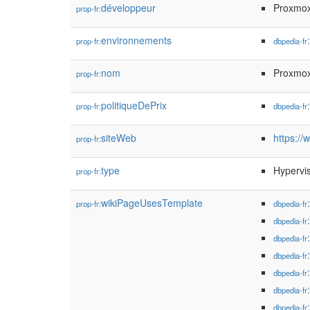
développeur
Proxmox
prop-fr:
environnements
prop-fr:
dbpedia-fr
nom
Proxmox
prop-fr:
politiqueDePrix
prop-fr:
dbpedia-fr
siteWeb
https:/
prop-fr:
type
Hypervi
prop-fr:
wikiPageUsesTemplate
prop-fr:
dbpedia-fr
dbpedia-fr
dbpedia-fr
dbpedia-fr
dbpedia-fr
dbpedia-fr
dbpedia-fr