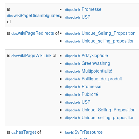
is
:Promesse
dbpedia-fr
wikiPageDisambiguates
dbo:
:USP
dbpedia-fr
of
is
wikiPageRedirects
of
:Unique_Selling_Proposition
dbo:
dbpedia-fr
:Unique_selling_proposition
dbpedia-fr
is
wikiPageWikiLink
of
:AdZyklopädie
dbo:
dbpedia-fr
:Greenwashing
dbpedia-fr
:Multipotentialité
dbpedia-fr
:Politique_de_produit
dbpedia-fr
:Promesse
dbpedia-fr
:Publicité
dbpedia-fr
:USP
dbpedia-fr
:Unique_Selling_Proposition
dbpedia-fr
:Unique_selling_proposition
dbpedia-fr
is
hasTarget
of
:SvFrResource
oa:
tag-fr