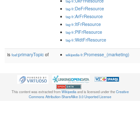
:UkFrResource
tag-fr
:DeFrResource
tag-fr
:ArFrResource
tag-fr
:ItFrResource
tag-fr
:PlFrResource
tag-fr
:WdtFrResource
tag-fr
is
primaryTopic
of
:Promesse_(marketing)
foaf:
wikipedia-fr
This content was extracted from
Wikipedia
and is licensed under the
Creative
Commons Attribution-ShareAlike 3.0 Unported License