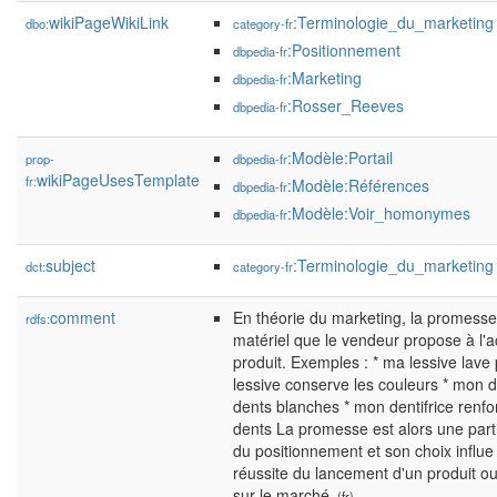
wikiPageWikiLink
:Terminologie_du_marketing
dbo:
category-fr
:Positionnement
dbpedia-fr
:Marketing
dbpedia-fr
:Rosser_Reeves
dbpedia-fr
:Modèle:Portail
prop-
dbpedia-fr
wikiPageUsesTemplate
fr:
:Modèle:Références
dbpedia-fr
:Modèle:Voir_homonymes
dbpedia-fr
subject
:Terminologie_du_marketing
dct:
category-fr
comment
En théorie du marketing, la promesse 
rdfs:
matériel que le vendeur propose à l'
produit. Exemples : * ma lessive lave
lessive conserve les couleurs * mon de
dents blanches * mon dentifrice renfo
dents La promesse est alors une par
du positionnement et son choix influ
réussite du lancement d'un produit o
sur le marché.
(fr)