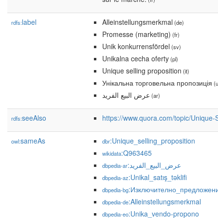
label
Alleinstellungsmerkmal
rdfs:
(de)
Promesse (marketing)
(fr)
Unik konkurrensfördel
(sv)
Unikalna cecha oferty
(pl)
Unique selling proposition
(it)
Унікальна торговельна пропозиція
(u
عرض البيع الفريد
(ar)
seeAlso
https://www.quora.com/topic/Unique-S
rdfs:
sameAs
:Unique_selling_proposition
owl:
dbr
:Q963465
wikidata
:عرض_البيع_الفريد
dbpedia-ar
:Unikal_satış_təklifi
dbpedia-az
:Изключително_предложен
dbpedia-bg
:Alleinstellungsmerkmal
dbpedia-de
:Unika_vendo-propono
dbpedia-eo