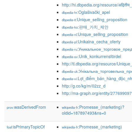
http://hi.dbpedia.org/resource/अद्वितीय_ब
:Oglašivački_apel
dbpedia-hr
:Unique_selling_proposition
dbpedia-it
:판매_가치_제안
dbpedia-ko
:Unique_selling_proposition
dbpedia-nl
:Unikalna_cecha_oferty
dbpedia-pl
:Уникальное_торговое_пре
dbpedia-ru
:Unik_konkurrensfördel
dbpedia-sv
http://tl.dbpedia.org/resource/Unique
:Унікальна_торговельна_пр
dbpedia-uk
:Lợi_điểm_bán_hàng_độc_nh
dbpedia-vi
http://g.co/kg/m/02zz_d
http://ma-graph.org/entity/27769909
wasDerivedFrom
:Promesse_(marketing)?
prov:
wikipedia-fr
oldid=187897493&ns=0
isPrimaryTopicOf
:Promesse_(marketing)
foaf:
wikipedia-fr