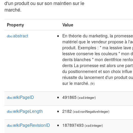
d'un produit ou sur son maintien sur le
marché.
Property
Value
abstract
En théorie du marketing, la promesse 
dbo:
matériel que le vendeur propose à l'
produit. Exemples : * ma lessive lave
lessive conserve les couleurs * mon de
dents blanches * mon dentifrice renfo
dents La promesse est alors une par
du positionnement et son choix influ
réussite du lancement d'un produit o
sur le marché.
(fr)
wikiPageID
491865
dbo:
(xsd:integer)
wikiPageLength
2182
dbo:
(xsd:nonNegativeInteger)
wikiPageRevisionID
187897493
dbo:
(xsd:integer)