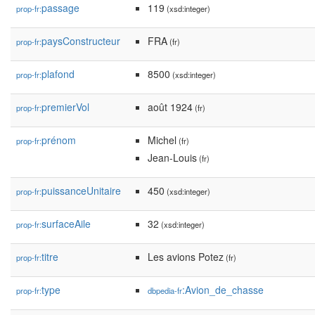
passage
119
prop-fr:
(xsd:integer)
paysConstructeur
FRA
prop-fr:
(fr)
plafond
8500
prop-fr:
(xsd:integer)
premierVol
août 1924
prop-fr:
(fr)
prénom
Michel
prop-fr:
(fr)
Jean-Louis
(fr)
puissanceUnitaire
450
prop-fr:
(xsd:integer)
surfaceAile
32
prop-fr:
(xsd:integer)
titre
Les avions Potez
prop-fr:
(fr)
type
:Avion_de_chasse
prop-fr:
dbpedia-fr