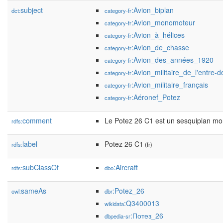
subject
:Avion_biplan
dct:
category-fr
:Avion_monomoteur
category-fr
:Avion_à_hélices
category-fr
:Avion_de_chasse
category-fr
:Avion_des_années_1920
category-fr
:Avion_militaire_de_l'entre-
category-fr
:Avion_militaire_français
category-fr
:Aéronef_Potez
category-fr
comment
Le Potez 26 C1 est un sesquiplan mo
rdfs:
label
Potez 26 C1
rdfs:
(fr)
subClassOf
:Aircraft
rdfs:
dbo
sameAs
:Potez_26
owl:
dbr
:Q3400013
wikidata
:Потез_26
dbpedia-sr