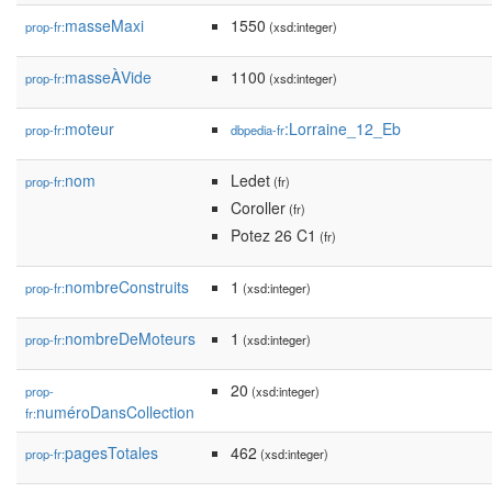
masseMaxi
1550
prop-fr:
(xsd:integer)
masseÀVide
1100
prop-fr:
(xsd:integer)
moteur
:Lorraine_12_Eb
prop-fr:
dbpedia-fr
nom
Ledet
prop-fr:
(fr)
Coroller
(fr)
Potez 26 C1
(fr)
nombreConstruits
1
prop-fr:
(xsd:integer)
nombreDeMoteurs
1
prop-fr:
(xsd:integer)
20
prop-
(xsd:integer)
numéroDansCollection
fr:
pagesTotales
462
prop-fr:
(xsd:integer)