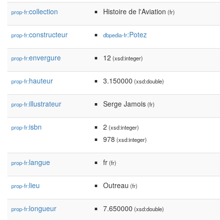
collection
Histoire de l'Aviation
prop-fr:
(fr)
constructeur
:Potez
prop-fr:
dbpedia-fr
envergure
12
prop-fr:
(xsd:integer)
hauteur
3.150000
prop-fr:
(xsd:double)
illustrateur
Serge Jamois
prop-fr:
(fr)
isbn
2
prop-fr:
(xsd:integer)
978
(xsd:integer)
langue
fr
prop-fr:
(fr)
lieu
Outreau
prop-fr:
(fr)
longueur
7.650000
prop-fr:
(xsd:double)