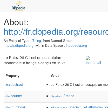
About:
http://fr.dbpedia.org/reso
An Entity of Type :
Thing
, from Named Graph :
http://fr.dbpedia.org
, within Data Space :
fr.dbpedia.org
Le Potez 26 C1 est un sesquiplan
monomoteur français conçu en 1921.
Property
Value
abstract
Le Potez 26 C1 est un sesquiplan mo
dbo:
country
:France
dbo:
dbpedia-fr
thumbnail
:Special:FilePath///www.
dbo:
wiki-commons