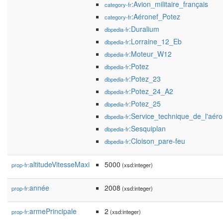
:Avion_militaire_français
category-fr
:Aéronef_Potez
category-fr
:Duralium
dbpedia-fr
:Lorraine_12_Eb
dbpedia-fr
:Moteur_W12
dbpedia-fr
:Potez
dbpedia-fr
:Potez_23
dbpedia-fr
:Potez_24_A2
dbpedia-fr
:Potez_25
dbpedia-fr
:Service_technique_de_l'aéro
dbpedia-fr
:Sesquiplan
dbpedia-fr
:Cloison_pare-feu
dbpedia-fr
altitudeVitesseMaxi
5000
prop-fr:
(xsd:integer)
année
2008
prop-fr:
(xsd:integer)
armePrincipale
2
prop-fr:
(xsd:integer)