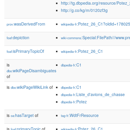
http://tg.dbpedia.org/resource/Potez
http://g.co/kg/m/0120zf3g
wasDerivedFrom
:Potez_26_C1?oldid=17802
prov:
wikipedia-fr
depiction
:Special:FilePath///www
foaf:
wiki-commons
isPrimaryTopicOf
:Potez_26_C1
foaf:
wikipedia-fr
is
:C1
dbpedia-fr
wikiPageDisambiguates
dbo:
of
is
wikiPageWikiLink
of
:C1
dbo:
dbpedia-fr
:Liste_d'avions_de_chasse
dbpedia-fr
:Potez
dbpedia-fr
is
hasTarget
of
:WdtFrResource
oa:
tag-fr
is
primaryTopic
of
:Potez_26_C1
foaf:
wikipedia-fr