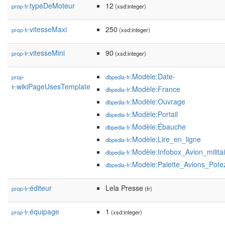
typeDeMoteur
12
prop-fr:
(xsd:integer)
vitesseMaxi
250
prop-fr:
(xsd:integer)
vitesseMini
90
prop-fr:
(xsd:integer)
:Modèle:Date-
prop-
dbpedia-fr
wikiPageUsesTemplate
fr:
:Modèle:France
dbpedia-fr
:Modèle:Ouvrage
dbpedia-fr
:Modèle:Portail
dbpedia-fr
:Modèle:Ébauche
dbpedia-fr
:Modèle:Lire_en_ligne
dbpedia-fr
:Modèle:Infobox_Avion_militai
dbpedia-fr
:Modèle:Palette_Avions_Pote
dbpedia-fr
éditeur
Lela Presse
prop-fr:
(fr)
équipage
1
prop-fr:
(xsd:integer)