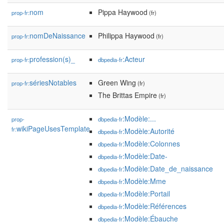
nom
Pippa Haywood
prop-fr:
(fr)
nomDeNaissance
Philippa Haywood
prop-fr:
(fr)
profession(s)_
:Acteur
prop-fr:
dbpedia-fr
sériesNotables
Green Wing
prop-fr:
(fr)
The Brittas Empire
(fr)
:Modèle:...
prop-
dbpedia-fr
wikiPageUsesTemplate
fr:
:Modèle:Autorité
dbpedia-fr
:Modèle:Colonnes
dbpedia-fr
:Modèle:Date-
dbpedia-fr
:Modèle:Date_de_naissance
dbpedia-fr
:Modèle:Mme
dbpedia-fr
:Modèle:Portail
dbpedia-fr
:Modèle:Références
dbpedia-fr
:Modèle:Ébauche
dbpedia-fr