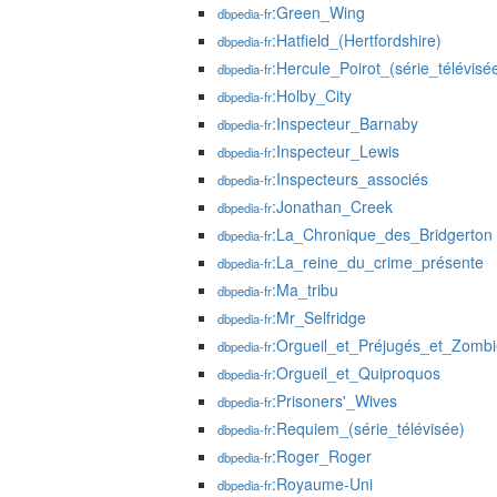
:Green_Wing
dbpedia-fr
:Hatfield_(Hertfordshire)
dbpedia-fr
:Hercule_Poirot_(série_télévisé
dbpedia-fr
:Holby_City
dbpedia-fr
:Inspecteur_Barnaby
dbpedia-fr
:Inspecteur_Lewis
dbpedia-fr
:Inspecteurs_associés
dbpedia-fr
:Jonathan_Creek
dbpedia-fr
:La_Chronique_des_Bridgerton
dbpedia-fr
:La_reine_du_crime_présente
dbpedia-fr
:Ma_tribu
dbpedia-fr
:Mr_Selfridge
dbpedia-fr
:Orgueil_et_Préjugés_et_Zombie
dbpedia-fr
:Orgueil_et_Quiproquos
dbpedia-fr
:Prisoners'_Wives
dbpedia-fr
:Requiem_(série_télévisée)
dbpedia-fr
:Roger_Roger
dbpedia-fr
:Royaume-Uni
dbpedia-fr