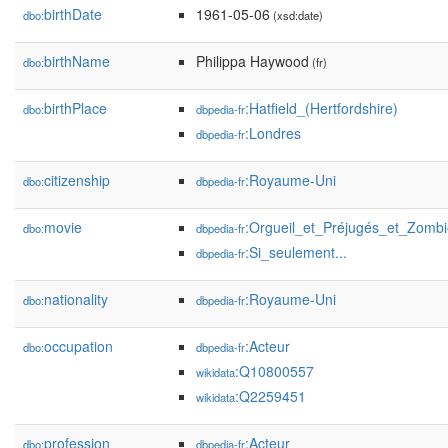
birthDate
1961-05-06
dbo:
(xsd:date)
birthName
Philippa Haywood
dbo:
(fr)
birthPlace
:Hatfield_(Hertfordshire)
dbo:
dbpedia-fr
:Londres
dbpedia-fr
citizenship
:Royaume-Uni
dbo:
dbpedia-fr
movie
:Orgueil_et_Préjugés_et_Zombie
dbo:
dbpedia-fr
:Si_seulement...
dbpedia-fr
nationality
:Royaume-Uni
dbo:
dbpedia-fr
occupation
:Acteur
dbo:
dbpedia-fr
:Q10800557
wikidata
:Q2259451
wikidata
profession
:Acteur
dbo:
dbpedia-fr