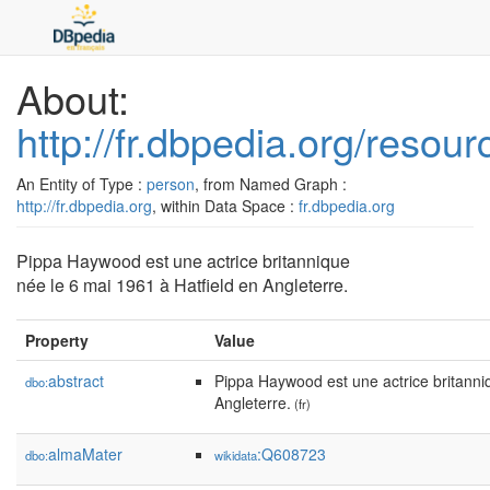
About:
http://fr.dbpedia.org/reso
An Entity of Type :
person
, from Named Graph :
http://fr.dbpedia.org
, within Data Space :
fr.dbpedia.org
Pippa Haywood est une actrice britannique
née le 6 mai 1961 à Hatfield en Angleterre.
Property
Value
abstract
Pippa Haywood est une actrice britanni
dbo:
Angleterre.
(fr)
almaMater
:Q608723
dbo:
wikidata