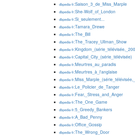
:Saison_3_de_Miss_Marple
dbpedia-fr
:She-Wolf_of_London
dbpedia-fr
:Si_seulement...
dbpedia-fr
:Tamara_Drewe
dbpedia-fr
:The_Bill
dbpedia-fr
:The_Tracey_Ullman_Show
dbpedia-fr
:Kingdom_(série_télévisée,_20
dbpedia-fr
:Capital_City_(série_télévisée)
dbpedia-fr
:Meurtres_au_paradis
dbpedia-fr
:Meurtres_à_l'anglaise
dbpedia-fr
:Miss_Marple_(série_télévisée,
dbpedia-fr
:Le_Policier_de_Tanger
dbpedia-fr
:Fear,_Stress_and_Anger
dbpedia-fr
:The_One_Game
dbpedia-fr
:5_Greedy_Bankers
dbpedia-fr
:A_Bad_Penny
dbpedia-fr
:Office_Gossip
dbpedia-fr
:The_Wrong_Door
dbpedia-fr