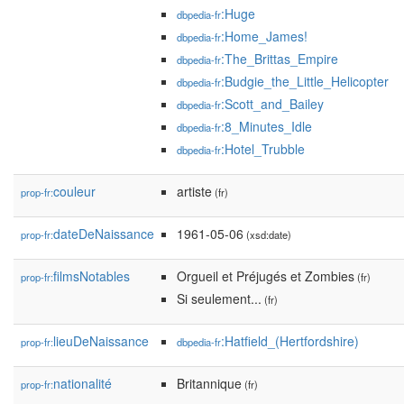
:Huge
dbpedia-fr
:Home_James!
dbpedia-fr
:The_Brittas_Empire
dbpedia-fr
:Budgie_the_Little_Helicopter
dbpedia-fr
:Scott_and_Bailey
dbpedia-fr
:8_Minutes_Idle
dbpedia-fr
:Hotel_Trubble
dbpedia-fr
couleur
artiste
prop-fr:
(fr)
dateDeNaissance
1961-05-06
prop-fr:
(xsd:date)
filmsNotables
Orgueil et Préjugés et Zombies
prop-fr:
(fr)
Si seulement...
(fr)
lieuDeNaissance
:Hatfield_(Hertfordshire)
prop-fr:
dbpedia-fr
nationalité
Britannique
prop-fr:
(fr)