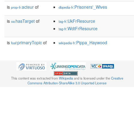
is
acteur
of
:Prisoners'_Wives
prop-fr:
dbpedia-fr
is
hasTarget
of
:UkFrResource
oa:
tag-fr
:WdtFrResource
tag-fr
is
primaryTopic
of
:Pippa_Haywood
foaf:
wikipedia-fr
This content was extracted from
Wikipedia
and is licensed under the
Creative
Commons Attribution-ShareAlike 3.0 Unported License