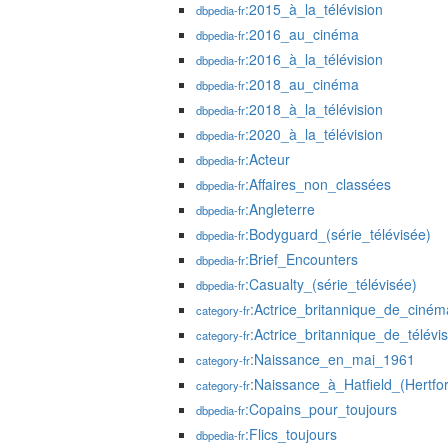
:2015_à_la_télévision
dbpedia-fr
:2016_au_cinéma
dbpedia-fr
:2016_à_la_télévision
dbpedia-fr
:2018_au_cinéma
dbpedia-fr
:2018_à_la_télévision
dbpedia-fr
:2020_à_la_télévision
dbpedia-fr
:Acteur
dbpedia-fr
:Affaires_non_classées
dbpedia-fr
:Angleterre
dbpedia-fr
:Bodyguard_(série_télévisée)
dbpedia-fr
:Brief_Encounters
dbpedia-fr
:Casualty_(série_télévisée)
dbpedia-fr
:Actrice_britannique_de_ciném
category-fr
:Actrice_britannique_de_télévis
category-fr
:Naissance_en_mai_1961
category-fr
:Naissance_à_Hatfield_(Hertfor
category-fr
:Copains_pour_toujours
dbpedia-fr
:Flics_toujours
dbpedia-fr