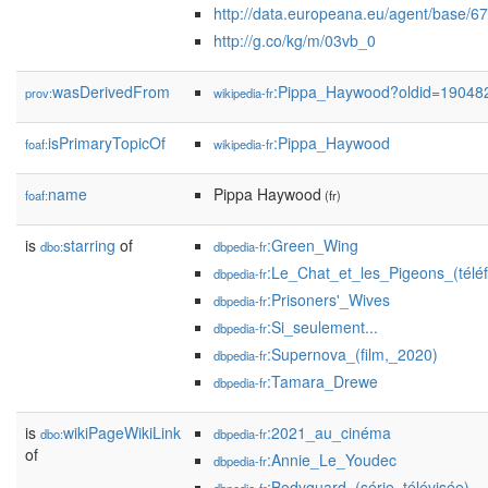
http://data.europeana.eu/agent/base/6
http://g.co/kg/m/03vb_0
wasDerivedFrom
:Pippa_Haywood?oldid=19048
prov:
wikipedia-fr
isPrimaryTopicOf
:Pippa_Haywood
foaf:
wikipedia-fr
name
Pippa Haywood
foaf:
(fr)
is
starring
of
:Green_Wing
dbo:
dbpedia-fr
:Le_Chat_et_les_Pigeons_(téléf
dbpedia-fr
:Prisoners'_Wives
dbpedia-fr
:Si_seulement...
dbpedia-fr
:Supernova_(film,_2020)
dbpedia-fr
:Tamara_Drewe
dbpedia-fr
is
wikiPageWikiLink
:2021_au_cinéma
dbo:
dbpedia-fr
of
:Annie_Le_Youdec
dbpedia-fr
:Bodyguard_(série_télévisée)