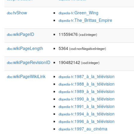
tvShow
:Green_Wing
dbo:
dbpedia-fr
:The_Brittas_Empire
dbpedia-fr
wikiPageID
11559476
dbo:
(xsd:integer)
wikiPageLength
5364
dbo:
(xsd:nonNegativeInteger)
wikiPageRevisionID
190482142
dbo:
(xsd:integer)
wikiPageWikiLink
:1987_à_la_télévision
dbo:
dbpedia-fr
:1988_à_la_télévision
dbpedia-fr
:1989_à_la_télévision
dbpedia-fr
:1990_à_la_télévision
dbpedia-fr
:1991_à_la_télévision
dbpedia-fr
:1994_à_la_télévision
dbpedia-fr
:1996_à_la_télévision
dbpedia-fr
:1997_au_cinéma
dbpedia-fr