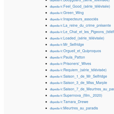
dbpedia-fr
:Feel_Good_(série_télévisée)
dbpedia-fr
:Green_Wing
dbpedia-fr
:Inspecteurs_associés
dbpedia-fr
:La_reine_du_crime_présente
dbpedia-fr
:Le_Chat_et_les_Pigeons_(téléf
dbpedia-fr
:Loaded_(série_télévisée)
dbpedia-fr
:Mr_Selfridge
dbpedia-fr
:Orgueil_et_Quiproquos
dbpedia-fr
:Paula_Patton
dbpedia-fr
:Prisoners'_Wives
dbpedia-fr
:Requiem_(série_télévisée)
dbpedia-fr
:Saison_1_de_Mr_Selfridge
dbpedia-fr
:Saison_3_de_Miss_Marple
dbpedia-fr
:Saison_7_de_Meurtres_au_par
dbpedia-fr
:Supernova_(film,_2020)
dbpedia-fr
:Tamara_Drewe
dbpedia-fr
:Meurtres_au_paradis
dbpedia-fr