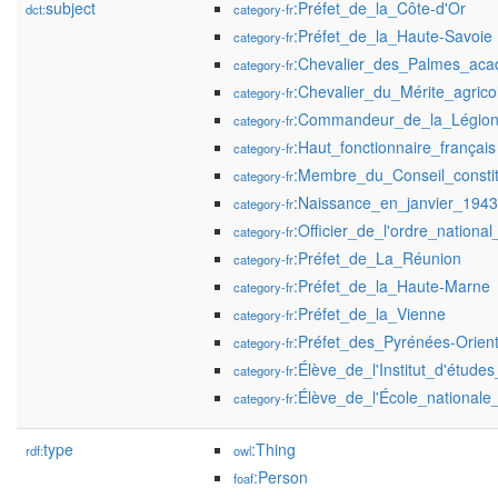
subject
:Préfet_de_la_Côte-d'Or
dct:
category-fr
:Préfet_de_la_Haute-Savoie
category-fr
:Chevalier_des_Palmes_ac
category-fr
:Chevalier_du_Mérite_agrico
category-fr
:Commandeur_de_la_Légion
category-fr
:Haut_fonctionnaire_français
category-fr
:Membre_du_Conseil_constitu
category-fr
:Naissance_en_janvier_1943
category-fr
:Officier_de_l'ordre_nationa
category-fr
:Préfet_de_La_Réunion
category-fr
:Préfet_de_la_Haute-Marne
category-fr
:Préfet_de_la_Vienne
category-fr
:Préfet_des_Pyrénées-Orient
category-fr
:Élève_de_l'Institut_d'étude
category-fr
:Élève_de_l'École_nationale
category-fr
type
:Thing
rdf:
owl
:Person
foaf