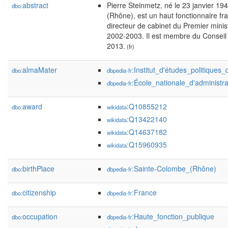
abstract
Pierre Steinmetz, né le 23 janvier 1
dbo:
(Rhône), est un haut fonctionnaire fr
directeur de cabinet du Premier minis
2002-2003. Il est membre du Conseil 
2013.
(fr)
almaMater
:Institut_d'études_politiques
dbo:
dbpedia-fr
:École_nationale_d'administr
dbpedia-fr
award
:Q10855212
dbo:
wikidata
:Q13422140
wikidata
:Q14637182
wikidata
:Q15960935
wikidata
birthPlace
:Sainte-Colombe_(Rhône)
dbo:
dbpedia-fr
citizenship
:France
dbo:
dbpedia-fr
occupation
:Haute_fonction_publique
dbo:
dbpedia-fr