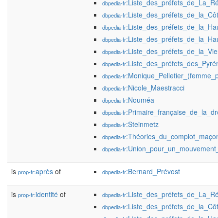
:Liste_des_préfets_de_La_R
dbpedia-fr
:Liste_des_préfets_de_la_Cô
dbpedia-fr
:Liste_des_préfets_de_la_Ha
dbpedia-fr
:Liste_des_préfets_de_la_Ha
dbpedia-fr
:Liste_des_préfets_de_la_Vi
dbpedia-fr
:Liste_des_préfets_des_Pyré
dbpedia-fr
:Monique_Pelletier_(femme_po
dbpedia-fr
:Nicole_Maestracci
dbpedia-fr
:Nouméa
dbpedia-fr
:Primaire_française_de_la_d
dbpedia-fr
:Steinmetz
dbpedia-fr
:Théories_du_complot_maço
dbpedia-fr
:Union_pour_un_mouvement_
dbpedia-fr
is
après
of
:Bernard_Prévost
prop-fr:
dbpedia-fr
is
identité
of
:Liste_des_préfets_de_La_R
prop-fr:
dbpedia-fr
:Liste_des_préfets_de_la_Cô
dbpedia-fr