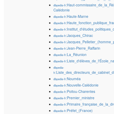
:Haut-commissaire_de_la_Ré
dbpedia-fr
Calédonie
:Haute-Marne
dbpedia-fr
:Haute_fonction_publique_fra
dbpedia-fr
:Institut_d'études_politiques
dbpedia-fr
:Jacques_Chirac
dbpedia-fr
:Jacques_Pelletier_(homme_p
dbpedia-fr
:Jean-Pierre_Raffarin
dbpedia-fr
:La_Réunion
dbpedia-fr
:Liste_d'élèves_de_l'École_na
dbpedia-fr
dbpedia-
:Liste_des_directeurs_de_cabinet_d
fr
:Nouméa
dbpedia-fr
:Nouvelle-Calédonie
dbpedia-fr
:Poitou-Charentes
dbpedia-fr
:Premier_ministre
dbpedia-fr
:Primaire_française_de_la_d
dbpedia-fr
:Préfet_(France)
dbpedia-fr