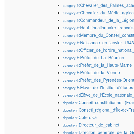
:Chevalier_des_Palmes_ac
category-fr
:Chevalier_du_Mérite_agrico
category-fr
:Commandeur_de_la_Légion
category-fr
:Haut_fonctionnaire_français
category-fr
:Membre_du_Conseil_constitu
category-fr
:Naissance_en_janvier_1943
category-fr
:Officier_de_l'ordre_nationa
category-fr
:Préfet_de_La_Réunion
category-fr
:Préfet_de_la_Haute-Marne
category-fr
:Préfet_de_la_Vienne
category-fr
:Préfet_des_Pyrénées-Orient
category-fr
:Élève_de_l'Institut_d'étude
category-fr
:Élève_de_l'École_nationale
category-fr
:Conseil_constitutionnel_(Fra
dbpedia-fr
:Conseil_régional_d'Île-de-Fr
dbpedia-fr
:Côte-d'Or
dbpedia-fr
:Directeur_de_cabinet
dbpedia-fr
:Direction_générale_de_la_G
dbpedia-fr