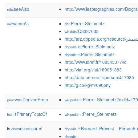
seeAlso
http://www.lesbiographies.com/Biogr
rdfs:
sameAs
:Pierre_Steinmetz
owl:
dbr
:Q3387035
wikidata
http://arz.dbpedia.org/
:Pierre_Steinmetz
dbpedia-lb
:Pierre_Steinmetz
dbpedia-tr
http://www.idref.fr/108545377/id
http://viaf.org/viaf/189651883
http://data.persee.fr/person/417085
http://g.co/kg/m/090pny
wasDerivedFrom
:Pierre_Steinmetz?oldid=1
prov:
wikipedia-fr
isPrimaryTopicOf
:Pierre_Steinmetz
foaf:
wikipedia-fr
is
successor
of
:Bernard_Prévost__PersonFu
dbo:
dbpedia-fr
dbpedia-