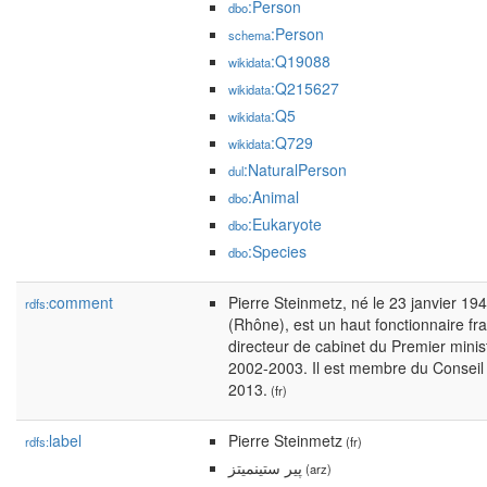
:Person
dbo
:Person
schema
:Q19088
wikidata
:Q215627
wikidata
:Q5
wikidata
:Q729
wikidata
:NaturalPerson
dul
:Animal
dbo
:Eukaryote
dbo
:Species
dbo
comment
Pierre Steinmetz, né le 23 janvier 1
rdfs:
(Rhône), est un haut fonctionnaire fr
directeur de cabinet du Premier minis
2002-2003. Il est membre du Conseil 
2013.
(fr)
label
Pierre Steinmetz
rdfs:
(fr)
پير ستينميتز
(arz)