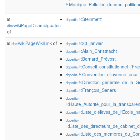
:Monique_Pelletier_(femme_politiq
fr
is
:Steinmetz
dbpedia-fr
wikiPageDisambiguates
dbo:
of
is
wikiPageWikiLink
of
:23_janvier
dbo:
dbpedia-fr
:Alain_Christnacht
dbpedia-fr
:Bernard_Prévost
dbpedia-fr
:Conseil_constitutionnel_(Fra
dbpedia-fr
:Convention_citoyenne_pour_
dbpedia-fr
:Direction_générale_de_la_G
dbpedia-fr
:François_Seners
dbpedia-fr
dbpedia-
:Haute_Autorité_pour_la_transpare
fr
:Liste_d'élèves_de_l'École_na
dbpedia-fr
dbpedia-
:Liste_des_directeurs_de_cabinet_d
fr
:Liste_des_membres_du_Conse
dbpedia-fr