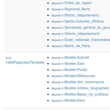
:Préfet_de_région
dbpedia-fr
:Raymond_Barre
dbpedia-fr
:Rhône_(département)
dbpedia-fr
:Sainte-Colombe_(Rhône)
dbpedia-fr
:Secrétariat_général_du_go
dbpedia-fr
:Vienne_(département)
dbpedia-fr
:École_nationale_d'administr
dbpedia-fr
:Mairie_de_Paris
dbpedia-fr
:Modèle:Autorité
prop-
dbpedia-fr
wikiPageUsesTemplate
fr:
:Modèle:Date
dbpedia-fr
:Modèle:Portail
dbpedia-fr
:Modèle:Références
dbpedia-fr
:Modèle:Voir_homonymes
dbpedia-fr
:Modèle:Infobox_biographie2
dbpedia-fr
:Modèle:Bases_vie_publique
dbpedia-fr
:Modèle:Déco
dbpedia-fr