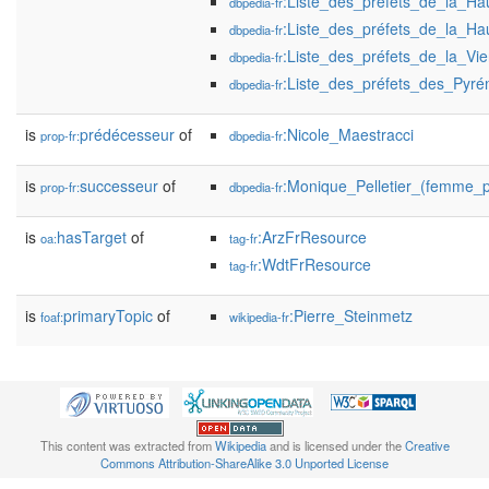
:Liste_des_préfets_de_la_Ha
dbpedia-fr
:Liste_des_préfets_de_la_Ha
dbpedia-fr
:Liste_des_préfets_de_la_Vi
dbpedia-fr
:Liste_des_préfets_des_Pyré
dbpedia-fr
is
prédécesseur
of
:Nicole_Maestracci
prop-fr:
dbpedia-fr
is
successeur
of
:Monique_Pelletier_(femme_po
prop-fr:
dbpedia-fr
is
hasTarget
of
:ArzFrResource
oa:
tag-fr
:WdtFrResource
tag-fr
is
primaryTopic
of
:Pierre_Steinmetz
foaf:
wikipedia-fr
This content was extracted from
Wikipedia
and is licensed under the
Creative
Commons Attribution-ShareAlike 3.0 Unported License