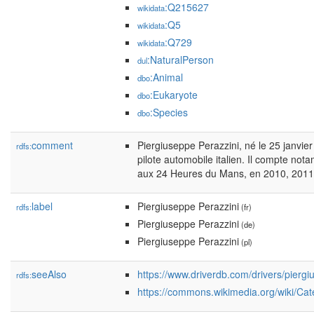
:Q215627
wikidata
:Q5
wikidata
:Q729
wikidata
:NaturalPerson
dul
:Animal
dbo
:Eukaryote
dbo
:Species
dbo
comment
Piergiuseppe Perazzini, né le 25 janvie
rdfs:
pilote automobile italien. Il compte not
aux 24 Heures du Mans, en 2010, 2011
label
Piergiuseppe Perazzini
rdfs:
(fr)
Piergiuseppe Perazzini
(de)
Piergiuseppe Perazzini
(pl)
seeAlso
https://www.driverdb.com/drivers/piergi
rdfs:
https://commons.wikimedia.org/wiki/Ca