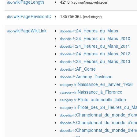
wikiPageLength
4213
dbo:
(xsd:nonNegativeInteger)
wikiPageRevisionID
185756064
dbo:
(xsd:integer)
wikiPageWikiLink
:24_Heures_du_Mans
dbo:
dbpedia-fr
:24_Heures_du_Mans_2010
dbpedia-fr
:24_Heures_du_Mans_2011
dbpedia-fr
:24_Heures_du_Mans_2012
dbpedia-fr
:24_Heures_du_Mans_2013
dbpedia-fr
:AF_Corse
dbpedia-fr
:Anthony_Davidson
dbpedia-fr
:Naissance_en_janvier_1956
category-fr
:Naissance_à_Florence
category-fr
:Pilote_automobile_italien
category-fr
:Pilote_des_24_Heures_du_M
category-fr
:Championnat_du_monde_d'en
dbpedia-fr
:Championnat_du_monde_d'en
dbpedia-fr
:Championnat_du_monde_d'en
dbpedia-fr