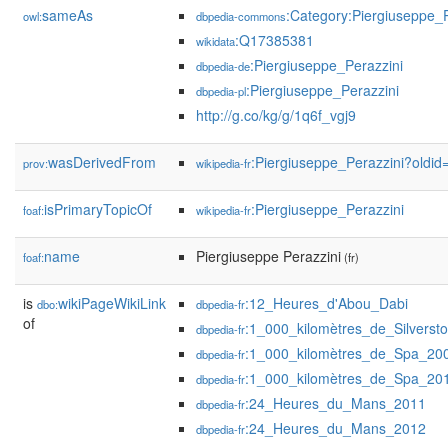
sameAs
:Category:Piergiuseppe_P
owl:
dbpedia-commons
:Q17385381
wikidata
:Piergiuseppe_Perazzini
dbpedia-de
:Piergiuseppe_Perazzini
dbpedia-pl
http://g.co/kg/g/1q6f_vgj9
wasDerivedFrom
:Piergiuseppe_Perazzini?old
prov:
wikipedia-fr
isPrimaryTopicOf
:Piergiuseppe_Perazzini
foaf:
wikipedia-fr
name
Piergiuseppe Perazzini
foaf:
(fr)
is
wikiPageWikiLink
:12_Heures_d'Abou_Dabi
dbo:
dbpedia-fr
of
:1_000_kilomètres_de_Silverst
dbpedia-fr
:1_000_kilomètres_de_Spa_20
dbpedia-fr
:1_000_kilomètres_de_Spa_20
dbpedia-fr
:24_Heures_du_Mans_2011
dbpedia-fr
:24_Heures_du_Mans_2012
dbpedia-fr