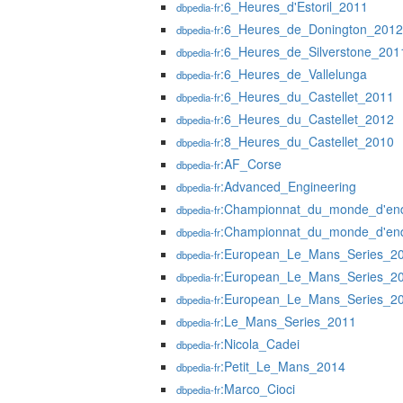
:6_Heures_d'Estoril_2011
dbpedia-fr
:6_Heures_de_Donington_2012
dbpedia-fr
:6_Heures_de_Silverstone_201
dbpedia-fr
:6_Heures_de_Vallelunga
dbpedia-fr
:6_Heures_du_Castellet_2011
dbpedia-fr
:6_Heures_du_Castellet_2012
dbpedia-fr
:8_Heures_du_Castellet_2010
dbpedia-fr
:AF_Corse
dbpedia-fr
:Advanced_Engineering
dbpedia-fr
:Championnat_du_monde_d'en
dbpedia-fr
:Championnat_du_monde_d'en
dbpedia-fr
:European_Le_Mans_Series_2
dbpedia-fr
:European_Le_Mans_Series_2
dbpedia-fr
:European_Le_Mans_Series_2
dbpedia-fr
:Le_Mans_Series_2011
dbpedia-fr
:Nicola_Cadei
dbpedia-fr
:Petit_Le_Mans_2014
dbpedia-fr
:Marco_Cioci
dbpedia-fr