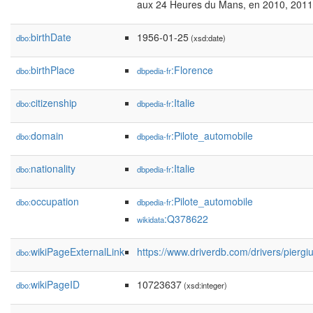
aux 24 Heures du Mans, en 2010, 2011
birthDate
1956-01-25
dbo:
(xsd:date)
birthPlace
:Florence
dbo:
dbpedia-fr
citizenship
:Italie
dbo:
dbpedia-fr
domain
:Pilote_automobile
dbo:
dbpedia-fr
nationality
:Italie
dbo:
dbpedia-fr
occupation
:Pilote_automobile
dbo:
dbpedia-fr
:Q378622
wikidata
wikiPageExternalLink
https://www.driverdb.com/drivers/piergi
dbo:
wikiPageID
10723637
dbo:
(xsd:integer)