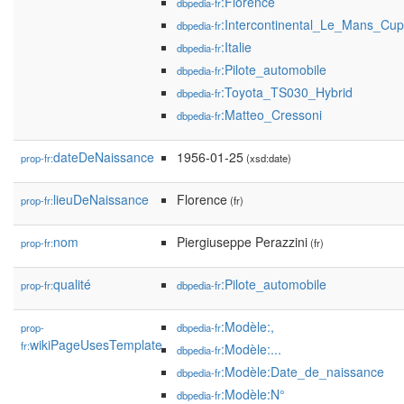
:Florence
dbpedia-fr
:Intercontinental_Le_Mans_Cup
dbpedia-fr
:Italie
dbpedia-fr
:Pilote_automobile
dbpedia-fr
:Toyota_TS030_Hybrid
dbpedia-fr
:Matteo_Cressoni
dbpedia-fr
dateDeNaissance
1956-01-25
prop-fr:
(xsd:date)
lieuDeNaissance
Florence
prop-fr:
(fr)
nom
Piergiuseppe Perazzini
prop-fr:
(fr)
qualité
:Pilote_automobile
prop-fr:
dbpedia-fr
:Modèle:,
prop-
dbpedia-fr
wikiPageUsesTemplate
fr:
:Modèle:...
dbpedia-fr
:Modèle:Date_de_naissance
dbpedia-fr
:Modèle:N°
dbpedia-fr