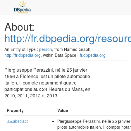
About:
http://fr.dbpedia.org/resou
An Entity of Type :
person
, from Named Graph :
http://fr.dbpedia.org
, within Data Space :
fr.dbpedia.org
Piergiuseppe Perazzini, né le 25 janvier
1956 à Florence, est un pilote automobile
italien. Il compte notamment quatre
participations aux 24 Heures du Mans, en
2010, 2011, 2012 et 2013.
Property
Value
abstract
Piergiuseppe Perazzini, né le 25 janvie
dbo:
pilote automobile italien. Il compte not