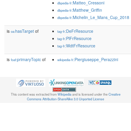
:Matteo_Cressoni
dbpedia-fr
:Matthew_Griffin
dbpedia-fr
:Michelin_Le_Mans_Cup_2018
dbpedia-fr
is
hasTarget
of
:DeFrResource
oa:
tag-fr
:PlFrResource
tag-fr
:WdtFrResource
tag-fr
is
primaryTopic
of
:Piergiuseppe_Perazzini
foaf:
wikipedia-fr
This content was extracted from
Wikipedia
and is licensed under the
Creative
Commons Attribution-ShareAlike 3.0 Unported License