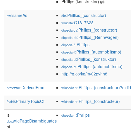
Phillips (konstruktor)
(pl)
sameAs
:Phillips_(constructor)
owl:
dbr
:Q1817628
wikidata
:Phillips_(constructor)
dbpedia-ca
:Phillips_(Rennwagen)
dbpedia-de
:Phillips
dbpedia-fi
:Phillips_(automobilismo)
dbpedia-it
:Phillips_(konstruktor)
dbpedia-pl
:Phillips_(automobilismo)
dbpedia-pt
http://g.co/kg/m/02pvhh8
wasDerivedFrom
:Phillips_(constructeur)?ol
prov:
wikipedia-fr
isPrimaryTopicOf
:Phillips_(constructeur)
foaf:
wikipedia-fr
is
:Phillips
dbpedia-fr
wikiPageDisambiguates
dbo:
of