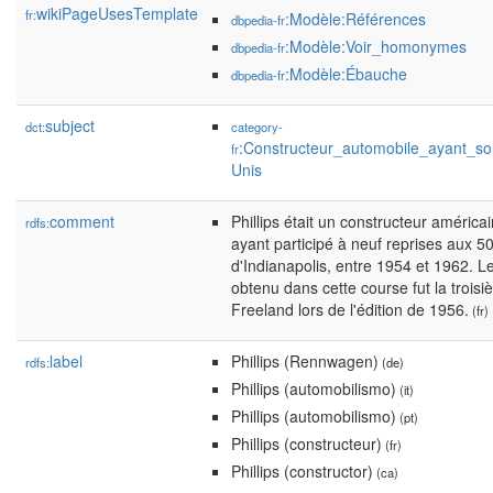
wikiPageUsesTemplate
fr:
:Modèle:Références
dbpedia-fr
:Modèle:Voir_homonymes
dbpedia-fr
:Modèle:Ébauche
dbpedia-fr
subject
dct:
category-
:Constructeur_automobile_ayant_so
fr
Unis
comment
Phillips était un constructeur améric
rdfs:
ayant participé à neuf reprises aux 5
d'Indianapolis, entre 1954 et 1962. Le
obtenu dans cette course fut la trois
Freeland lors de l'édition de 1956.
(fr)
label
Phillips (Rennwagen)
rdfs:
(de)
Phillips (automobilismo)
(it)
Phillips (automobilismo)
(pt)
Phillips (constructeur)
(fr)
Phillips (constructor)
(ca)