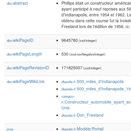
abstract
Phillips était un constructeur améric
dbo:
ayant participé à neuf reprises aux 5
d'Indianapolis, entre 1954 et 1962. Le
obtenu dans cette course fut la trois
Freeland lors de l'édition de 1956.
(fr)
wikiPageID
9645780
dbo:
(xsd:integer)
wikiPageLength
530
dbo:
(xsd:nonNegativeInteger)
wikiPageRevisionID
171825007
dbo:
(xsd:integer)
wikiPageWikiLink
:500_miles_d'Indianapolis
dbo:
dbpedia-fr
:500_miles_d'Indianapolis_1
dbpedia-fr
category-
:Constructeur_automobile_ayant_so
fr
Unis
:Don_Freeland
dbpedia-fr
:Modèle:Portail
prop-
dbpedia-fr