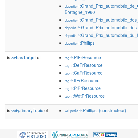
:Grand_Prix_automobile_de_
dbpedia-fr
Bretagne_1960
:Grand_Prix_automobile_de
dbpedia-fr
:Grand_Prix_automobile_des
dbpedia-fr
:Grand_Prix_automobile_du_
dbpedia-fr
:Phillips
dbpedia-fr
is
hasTarget
of
:PtFrResource
oa:
tag-fr
:DeFrResource
tag-fr
:CaFrResource
tag-fr
:ItFrResource
tag-fr
:PlFrResource
tag-fr
:WdtFrResource
tag-fr
is
primaryTopic
of
:Phillips_(constructeur)
foaf:
wikipedia-fr