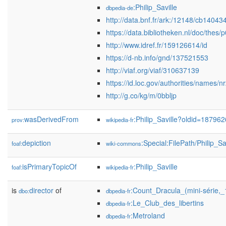
:Philip_Saville
dbpedia-de
http://data.bnf.fr/ark:/12148/cb1404
https://data.bibliotheken.nl/doc/thes
http://www.idref.fr/159126614/id
https://d-nb.info/gnd/137521553
http://viaf.org/viaf/310637139
https://id.loc.gov/authorities/names
http://g.co/kg/m/0bbljp
wasDerivedFrom
:Philip_Saville?oldid=1879
prov:
wikipedia-fr
depiction
:Special:FilePath/Philip_Sav
foaf:
wiki-commons
isPrimaryTopicOf
:Philip_Saville
foaf:
wikipedia-fr
is
director
of
:Count_Dracula_(mini-série,
dbo:
dbpedia-fr
:Le_Club_des_libertins
dbpedia-fr
:Metroland
dbpedia-fr