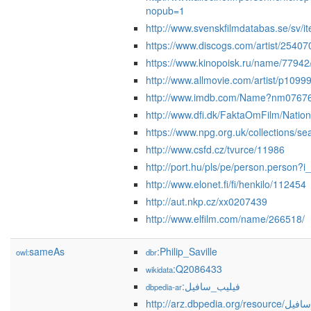
nopub=1
http://www.svenskfilmdatabas.se/sv/
https://www.discogs.com/artist/25407
https://www.kinopoisk.ru/name/77942
http://www.allmovie.com/artist/p1099
http://www.imdb.com/Name?nm0767
http://www.dfi.dk/FaktaOmFilm/Nation
https://www.npg.org.uk/collections/
http://www.csfd.cz/tvurce/11986
http://port.hu/pls/pe/person.person?
http://www.elonet.fi/fi/henkilo/112454
http://aut.nkp.cz/xx0207439
http://www.elfilm.com/name/266518/
sameAs
:Philip_Saville
owl:
dbr
:Q2086433
wikidata
:فيليب_سافيل
dbpedia-ar
http://arz.dbpedia.o