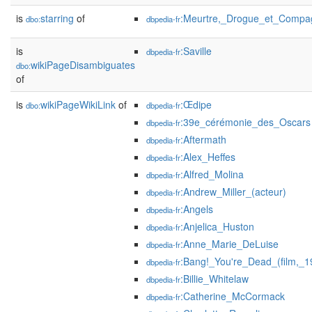
is
starring
of
:Meurtre,_Drogue_et_Compa
dbo:
dbpedia-fr
is
:Saville
dbpedia-fr
wikiPageDisambiguates
dbo:
of
is
wikiPageWikiLink
of
:Œdipe
dbo:
dbpedia-fr
:39e_cérémonie_des_Oscars
dbpedia-fr
:Aftermath
dbpedia-fr
:Alex_Heffes
dbpedia-fr
:Alfred_Molina
dbpedia-fr
:Andrew_Miller_(acteur)
dbpedia-fr
:Angels
dbpedia-fr
:Anjelica_Huston
dbpedia-fr
:Anne_Marie_DeLuise
dbpedia-fr
:Bang!_You're_Dead_(film,_1
dbpedia-fr
:Billie_Whitelaw
dbpedia-fr
:Catherine_McCormack
dbpedia-fr