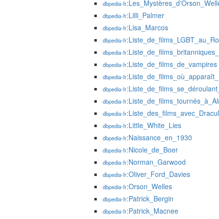
:Les_Mystères_d'Orson_Well
dbpedia-fr
:Lilli_Palmer
dbpedia-fr
:Lisa_Marcos
dbpedia-fr
:Liste_de_films_LGBT_au_R
dbpedia-fr
:Liste_de_films_britannique
dbpedia-fr
:Liste_de_films_de_vampires
dbpedia-fr
:Liste_de_films_où_apparaî
dbpedia-fr
:Liste_de_films_se_déroula
dbpedia-fr
:Liste_de_films_tournés_à_A
dbpedia-fr
:Liste_des_films_avec_Dracu
dbpedia-fr
:Little_White_Lies
dbpedia-fr
:Naissance_en_1930
dbpedia-fr
:Nicole_de_Boer
dbpedia-fr
:Norman_Garwood
dbpedia-fr
:Oliver_Ford_Davies
dbpedia-fr
:Orson_Welles
dbpedia-fr
:Patrick_Bergin
dbpedia-fr
:Patrick_Macnee
dbpedia-fr