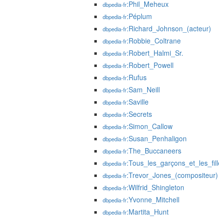
:Phil_Meheux
dbpedia-fr
:Péplum
dbpedia-fr
:Richard_Johnson_(acteur)
dbpedia-fr
:Robbie_Coltrane
dbpedia-fr
:Robert_Halmi_Sr.
dbpedia-fr
:Robert_Powell
dbpedia-fr
:Rufus
dbpedia-fr
:Sam_Neill
dbpedia-fr
:Saville
dbpedia-fr
:Secrets
dbpedia-fr
:Simon_Callow
dbpedia-fr
:Susan_Penhaligon
dbpedia-fr
:The_Buccaneers
dbpedia-fr
:Tous_les_garçons_et_les_fill
dbpedia-fr
:Trevor_Jones_(compositeur)
dbpedia-fr
:Wilfrid_Shingleton
dbpedia-fr
:Yvonne_Mitchell
dbpedia-fr
:Martita_Hunt
dbpedia-fr