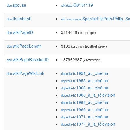
spouse
:Q6151119
dbo:
wikidata
thumbnail
:Special:FilePath/Philip_S
dbo:
wiki-commons
wikiPageID
5814648
dbo:
(xsd:integer)
wikiPageLength
3136
dbo:
(xsd:nonNegativeInteger)
wikiPageRevisionID
187962687
dbo:
(xsd:integer)
wikiPageWikiLink
:1954_au_cinéma
dbo:
dbpedia-fr
:1955_au_cinéma
dbpedia-fr
:1966_au_cinéma
dbpedia-fr
:1966_à_la_télévision
dbpedia-fr
:1968_au_cinéma
dbpedia-fr
:1969_au_cinéma
dbpedia-fr
:1971_au_cinéma
dbpedia-fr
:1977_à_la_télévision
dbpedia-fr