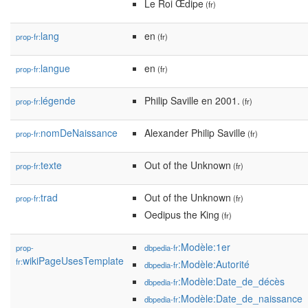
Le Roi Œdipe
(fr)
lang
en
prop-fr:
(fr)
langue
en
prop-fr:
(fr)
légende
Philip Saville en 2001.
prop-fr:
(fr)
nomDeNaissance
Alexander Philip Saville
prop-fr:
(fr)
texte
Out of the Unknown
prop-fr:
(fr)
trad
Out of the Unknown
prop-fr:
(fr)
Oedipus the King
(fr)
:Modèle:1er
prop-
dbpedia-fr
wikiPageUsesTemplate
fr:
:Modèle:Autorité
dbpedia-fr
:Modèle:Date_de_décès
dbpedia-fr
:Modèle:Date_de_naissance
dbpedia-fr