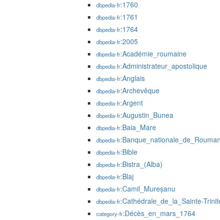
:1760
dbpedia-fr
:1761
dbpedia-fr
:1764
dbpedia-fr
:2005
dbpedia-fr
:Académie_roumaine
dbpedia-fr
:Administrateur_apostolique
dbpedia-fr
:Anglais
dbpedia-fr
:Archevêque
dbpedia-fr
:Argent
dbpedia-fr
:Augustin_Bunea
dbpedia-fr
:Baia_Mare
dbpedia-fr
:Banque_nationale_de_Rouman
dbpedia-fr
:Bible
dbpedia-fr
:Bistra_(Alba)
dbpedia-fr
:Blaj
dbpedia-fr
:Camil_Mureșanu
dbpedia-fr
:Cathédrale_de_la_Sainte-Trini
dbpedia-fr
:Décès_en_mars_1764
category-fr