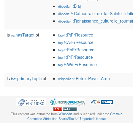
:Blaj
dbpedia-fr
:Cathédrale_de_la_Sainte-Trini
dbpedia-fr
:Renaissance_culturelle_rouma
dbpedia-fr
is
hasTarget
of
:PtFrResource
oa:
tag-fr
:ArFrResource
tag-fr
:EnFrResource
tag-fr
:PlFrResource
tag-fr
:WdtFrResource
tag-fr
is
primaryTopic
of
:Petru_Pavel_Aron
foaf:
wikipedia-fr
This content was extracted from
Wikipedia
and is licensed under the
Creative
Commons Attribution-ShareAlike 3.0 Unported License