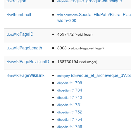
religion
:Église_grecque-catholique
dbo:
dbpedia-fr
thumbnail
:Special:FilePath/Bistra_Pl
dbo:
wiki-commons
width=300
wikiPageID
4597472
dbo:
(xsd:integer)
wikiPageLength
8963
dbo:
(xsd:nonNegativeInteger)
wikiPageRevisionID
168730194
dbo:
(xsd:integer)
wikiPageWikiLink
:Évêque_et_archevêque_d'Alba
dbo:
category-fr
:1709
dbpedia-fr
:1734
dbpedia-fr
:1742
dbpedia-fr
:1751
dbpedia-fr
:1752
dbpedia-fr
:1754
dbpedia-fr
:1756
dbpedia-fr