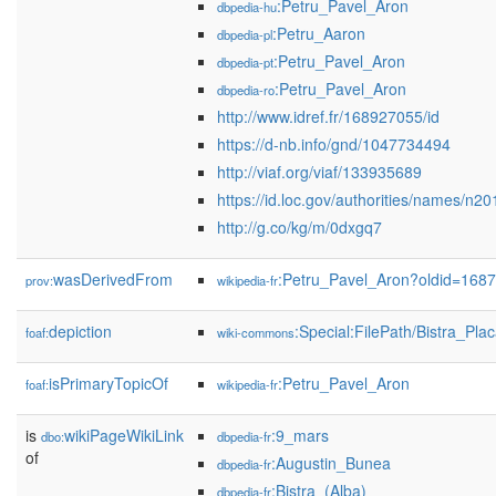
:Petru_Pavel_Aron
dbpedia-hu
:Petru_Aaron
dbpedia-pl
:Petru_Pavel_Aron
dbpedia-pt
:Petru_Pavel_Aron
dbpedia-ro
http://www.idref.fr/168927055/id
https://d-nb.info/gnd/1047734494
http://viaf.org/viaf/133935689
https://id.loc.gov/authorities/names/n
http://g.co/kg/m/0dxgq7
wasDerivedFrom
:Petru_Pavel_Aron?oldid=168
prov:
wikipedia-fr
depiction
:Special:FilePath/Bistra_Pl
foaf:
wiki-commons
isPrimaryTopicOf
:Petru_Pavel_Aron
foaf:
wikipedia-fr
is
wikiPageWikiLink
:9_mars
dbo:
dbpedia-fr
of
:Augustin_Bunea
dbpedia-fr
:Bistra_(Alba)
dbpedia-fr