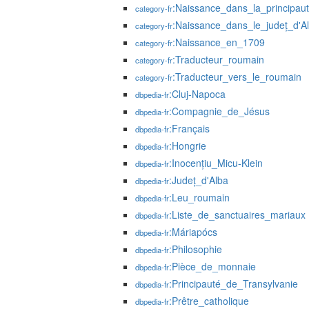
:Naissance_dans_la_principau
category-fr
:Naissance_dans_le_județ_d'A
category-fr
:Naissance_en_1709
category-fr
:Traducteur_roumain
category-fr
:Traducteur_vers_le_roumain
category-fr
:Cluj-Napoca
dbpedia-fr
:Compagnie_de_Jésus
dbpedia-fr
:Français
dbpedia-fr
:Hongrie
dbpedia-fr
:Inocențiu_Micu-Klein
dbpedia-fr
:Județ_d'Alba
dbpedia-fr
:Leu_roumain
dbpedia-fr
:Liste_de_sanctuaires_mariaux
dbpedia-fr
:Máriapócs
dbpedia-fr
:Philosophie
dbpedia-fr
:Pièce_de_monnaie
dbpedia-fr
:Principauté_de_Transylvanie
dbpedia-fr
:Prêtre_catholique
dbpedia-fr