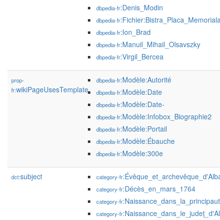
:Denis_Modin
dbpedia-fr
:Fichier:Bistra_Placa_Memoriala
dbpedia-fr
:Ion_Brad
dbpedia-fr
:Manuil_Mihail_Olsavszky
dbpedia-fr
:Virgil_Bercea
dbpedia-fr
:Modèle:Autorité
prop-
dbpedia-fr
wikiPageUsesTemplate
fr:
:Modèle:Date
dbpedia-fr
:Modèle:Date-
dbpedia-fr
:Modèle:Infobox_Biographie2
dbpedia-fr
:Modèle:Portail
dbpedia-fr
:Modèle:Ébauche
dbpedia-fr
:Modèle:300e
dbpedia-fr
subject
:Évêque_et_archevêque_d'Alba
dct:
category-fr
:Décès_en_mars_1764
category-fr
:Naissance_dans_la_principau
category-fr
:Naissance_dans_le_județ_d'A
category-fr