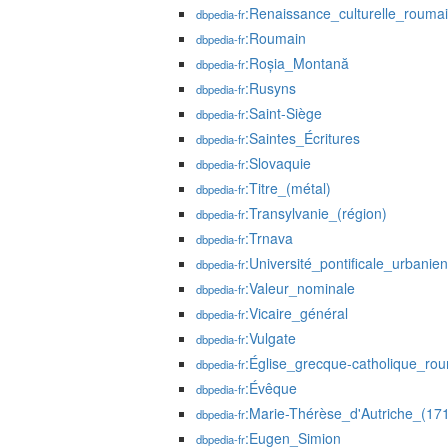
:Renaissance_culturelle_rouma
dbpedia-fr
:Roumain
dbpedia-fr
:Roșia_Montană
dbpedia-fr
:Rusyns
dbpedia-fr
:Saint-Siège
dbpedia-fr
:Saintes_Écritures
dbpedia-fr
:Slovaquie
dbpedia-fr
:Titre_(métal)
dbpedia-fr
:Transylvanie_(région)
dbpedia-fr
:Trnava
dbpedia-fr
:Université_pontificale_urbanie
dbpedia-fr
:Valeur_nominale
dbpedia-fr
:Vicaire_général
dbpedia-fr
:Vulgate
dbpedia-fr
:Église_grecque-catholique_ro
dbpedia-fr
:Évêque
dbpedia-fr
:Marie-Thérèse_d'Autriche_(17
dbpedia-fr
:Eugen_Simion
dbpedia-fr