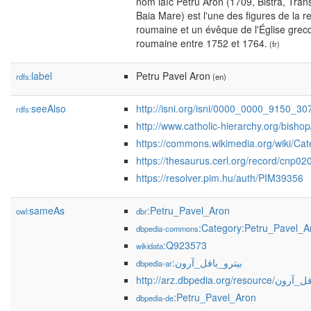
nom laïc Petru Aron (1709, Bistra, Tran
Baia Mare) est l'une des figures de la r
roumaine et un évêque de l'Église grec
roumaine entre 1752 et 1764.
(fr)
label
Petru Pavel Aron
rdfs:
(en)
seeAlso
http://isni.org/isni/0000_0000_9150_30
rdfs:
http://www.catholic-hierarchy.org/bisho
https://commons.wikimedia.org/wiki/Ca
https://thesaurus.cerl.org/record/cnp0
https://resolver.pim.hu/auth/PIM39356
sameAs
:Petru_Pavel_Aron
owl:
dbr
:Category:Petru_Pavel_A
dbpedia-commons
:Q923573
wikidata
:بيترو_بافل_آرون
dbpedia-ar
http://arz.dbpedia.org/re
:Petru_Pavel_Aron
dbpedia-de