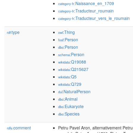
:Naissance_en_1709
category-fr
:Traducteur_roumain
category-fr
:Traducteur_vers_le_roumain
category-fr
type
:Thing
rdf:
owl
:Person
foaf
:Person
dbo
:Person
schema
:Q19088
wikidata
:Q215627
wikidata
:Q5
wikidata
:Q729
wikidata
:NaturalPerson
dul
:Animal
dbo
:Eukaryote
dbo
:Species
dbo
comment
Petru Pavel Aron, alternativement Petr
rdfs: