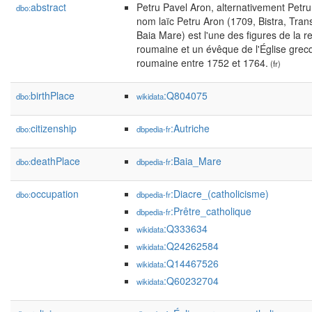
abstract
Petru Pavel Aron, alternativement Petr
dbo:
nom laïc Petru Aron (1709, Bistra, Tran
Baia Mare) est l'une des figures de la r
roumaine et un évêque de l'Église grec
roumaine entre 1752 et 1764.
(fr)
birthPlace
:Q804075
dbo:
wikidata
citizenship
:Autriche
dbo:
dbpedia-fr
deathPlace
:Baia_Mare
dbo:
dbpedia-fr
occupation
:Diacre_(catholicisme)
dbo:
dbpedia-fr
:Prêtre_catholique
dbpedia-fr
:Q333634
wikidata
:Q24262584
wikidata
:Q14467526
wikidata
:Q60232704
wikidata