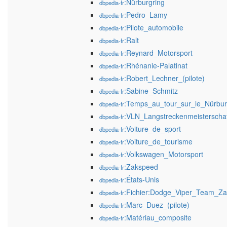
:Nürburgring
dbpedia-fr
:Pedro_Lamy
dbpedia-fr
:Pilote_automobile
dbpedia-fr
:Ralt
dbpedia-fr
:Reynard_Motorsport
dbpedia-fr
:Rhénanie-Palatinat
dbpedia-fr
:Robert_Lechner_(pilote)
dbpedia-fr
:Sabine_Schmitz
dbpedia-fr
:Temps_au_tour_sur_le_Nürbur
dbpedia-fr
:VLN_Langstreckenmeisterschaf
dbpedia-fr
:Voiture_de_sport
dbpedia-fr
:Voiture_de_tourisme
dbpedia-fr
:Volkswagen_Motorsport
dbpedia-fr
:Zakspeed
dbpedia-fr
:États-Unis
dbpedia-fr
:Fichier:Dodge_Viper_Team_Za
dbpedia-fr
:Marc_Duez_(pilote)
dbpedia-fr
:Matériau_composite
dbpedia-fr