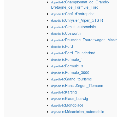
:Championnat_de_Grande-
dbpedia-fr
Bretagne_de_Formule_Ford
:Chef_d'entreprise
dbpedia-fr
:Chrysler_Viper_GTS-R
dbpedia-fr
:Circuit_automobile
dbpedia-fr
:Cosworth
dbpedia-fr
:Deutsche_Tourenwagen_Maste
dbpedia-fr
:Ford
dbpedia-fr
:Ford_Thunderbird
dbpedia-fr
:Formule_1
dbpedia-fr
:Formule_3
dbpedia-fr
:Formule_3000
dbpedia-fr
:Grand_tourisme
dbpedia-fr
:Hans-Jürgen_Tiemann
dbpedia-fr
:Karting
dbpedia-fr
:Klaus_Ludwig
dbpedia-fr
:Monoplace
dbpedia-fr
:Mécanicien_automobile
dbpedia-fr