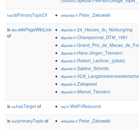
:Special:FilePath/Dodge_Vipe
commons
isPrimaryTopicOf
:Peter_Zakowski
foaf:
wikipedia-fr
is
wikiPageWikiLink
:24_Heures_du_Nürburgring
dbo:
dbpedia-fr
of
:Championnat_DTM_1991
dbpedia-fr
:Grand_Prix_de_Macao_de_Fo
dbpedia-fr
:Hans-Jürgen_Tiemann
dbpedia-fr
:Robert_Lechner_(pilote)
dbpedia-fr
:Sabine_Schmitz
dbpedia-fr
:VLN_Langstreckenmeisterschaf
dbpedia-fr
:Zakspeed
dbpedia-fr
:Marcel_Tiemann
dbpedia-fr
is
hasTarget
of
:WdtFrResource
oa:
tag-fr
is
primaryTopic
of
:Peter_Zakowski
foaf:
wikipedia-fr