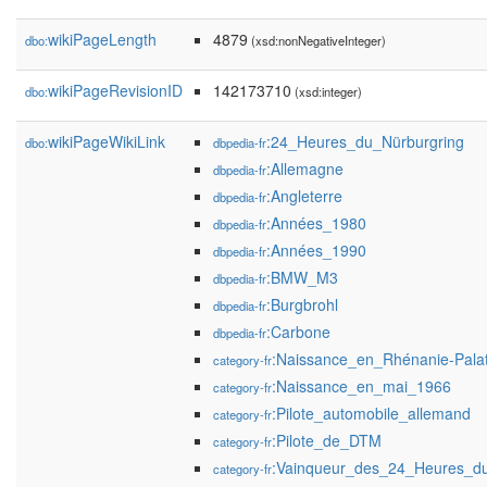
wikiPageLength
4879
dbo:
(xsd:nonNegativeInteger)
wikiPageRevisionID
142173710
dbo:
(xsd:integer)
wikiPageWikiLink
:24_Heures_du_Nürburgring
dbo:
dbpedia-fr
:Allemagne
dbpedia-fr
:Angleterre
dbpedia-fr
:Années_1980
dbpedia-fr
:Années_1990
dbpedia-fr
:BMW_M3
dbpedia-fr
:Burgbrohl
dbpedia-fr
:Carbone
dbpedia-fr
:Naissance_en_Rhénanie-Palat
category-fr
:Naissance_en_mai_1966
category-fr
:Pilote_automobile_allemand
category-fr
:Pilote_de_DTM
category-fr
:Vainqueur_des_24_Heures_du
category-fr