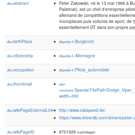
abstract
Peter Zakowski, né le 13 mai 1966 à B
dbo:
Palatinat), est un chef d'entreprise pilo
allemand de compétitions essentiellemen
monoplaces puis voitures de sport, de t
essentiellement GT dans son propre pa
birthPlace
:Burgbrohl
dbo:
dbpedia-fr
citizenship
:Allemagne
dbo:
dbpedia-fr
occupation
:Pilote_automobile
dbo:
dbpedia-fr
thumbnail
dbo:
wiki-
:Special:FilePath/Dodge_Vipe
commons
width=300
wikiPageExternalLink
http://www.zakspeed.de/
dbo:
https://www.driverdb.com/drivers/peter-
wikiPageID
8701926
dbo:
(xsd:integer)