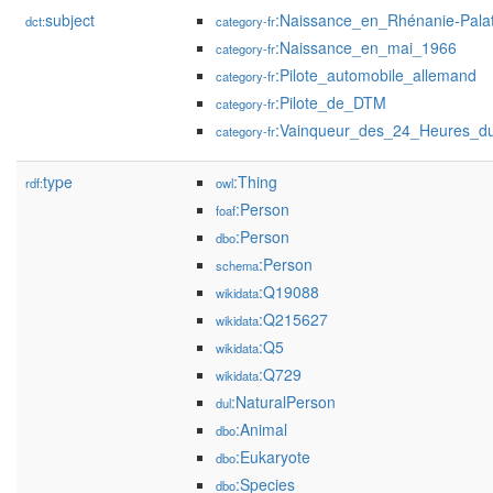
subject
:Naissance_en_Rhénanie-Palat
dct:
category-fr
:Naissance_en_mai_1966
category-fr
:Pilote_automobile_allemand
category-fr
:Pilote_de_DTM
category-fr
:Vainqueur_des_24_Heures_du
category-fr
type
:Thing
rdf:
owl
:Person
foaf
:Person
dbo
:Person
schema
:Q19088
wikidata
:Q215627
wikidata
:Q5
wikidata
:Q729
wikidata
:NaturalPerson
dul
:Animal
dbo
:Eukaryote
dbo
:Species
dbo