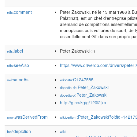
comment
Peter Zakowski, né le 13 mai 1966 à B
rdfs:
Palatinat), est un chef d'entreprise pilo
allemand de compétitions essentiellemen
monoplaces puis voitures de sport, de t
essentiellement GT dans son propre pa
label
Peter Zakowski
rdfs:
(fr)
seeAlso
https://www.driverdb.com/drivers/peter-
rdfs:
sameAs
:Q1247585
owl:
wikidata
:Peter_Zakowski
dbpedia-de
:Peter_Zakowski
dbpedia-pl
http://g.co/kg/g/120l2jxp
wasDerivedFrom
:Peter_Zakowski?oldid=1421
prov:
wikipedia-fr
depiction
foaf:
wiki-