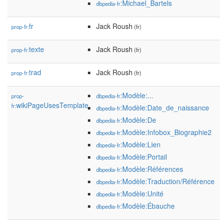
:Michael_Bartels
dbpedia-fr
fr
Jack Roush
prop-fr:
(fr)
texte
Jack Roush
prop-fr:
(fr)
trad
Jack Roush
prop-fr:
(fr)
:Modèle:...
prop-
dbpedia-fr
wikiPageUsesTemplate
fr:
:Modèle:Date_de_naissance
dbpedia-fr
:Modèle:De
dbpedia-fr
:Modèle:Infobox_Biographie2
dbpedia-fr
:Modèle:Lien
dbpedia-fr
:Modèle:Portail
dbpedia-fr
:Modèle:Références
dbpedia-fr
:Modèle:Traduction/Référence
dbpedia-fr
:Modèle:Unité
dbpedia-fr
:Modèle:Ébauche
dbpedia-fr