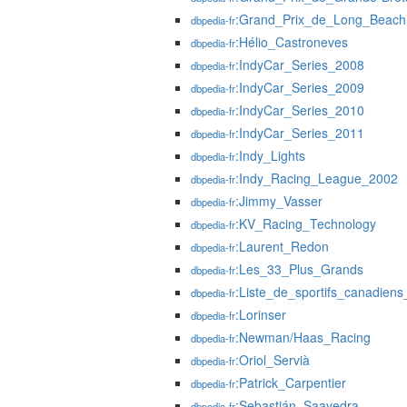
:Grand_Prix_de_Long_Beach
dbpedia-fr
:Hélio_Castroneves
dbpedia-fr
:IndyCar_Series_2008
dbpedia-fr
:IndyCar_Series_2009
dbpedia-fr
:IndyCar_Series_2010
dbpedia-fr
:IndyCar_Series_2011
dbpedia-fr
:Indy_Lights
dbpedia-fr
:Indy_Racing_League_2002
dbpedia-fr
:Jimmy_Vasser
dbpedia-fr
:KV_Racing_Technology
dbpedia-fr
:Laurent_Redon
dbpedia-fr
:Les_33_Plus_Grands
dbpedia-fr
:Liste_de_sportifs_canadiens_
dbpedia-fr
:Lorinser
dbpedia-fr
:Newman/Haas_Racing
dbpedia-fr
:Oriol_Servià
dbpedia-fr
:Patrick_Carpentier
dbpedia-fr
:Sebastián_Saavedra
dbpedia-fr