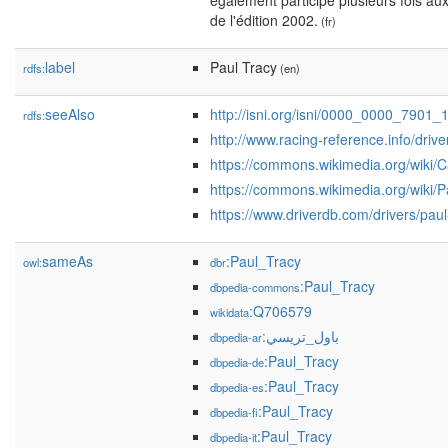
également participé plusieurs fois au
de l'édition 2002.
(fr)
label
Paul Tracy
rdfs:
(en)
seeAlso
http://isni.org/isni/0000_0000_7901_
rdfs:
http://www.racing-reference.info/driv
https://commons.wikimedia.org/wiki/
https://commons.wikimedia.org/wiki/
https://www.driverdb.com/drivers/paul
sameAs
:Paul_Tracy
owl:
dbr
:Paul_Tracy
dbpedia-commons
:Q706579
wikidata
:باول_تريسي
dbpedia-ar
:Paul_Tracy
dbpedia-de
:Paul_Tracy
dbpedia-es
:Paul_Tracy
dbpedia-fi
:Paul_Tracy
dbpedia-it