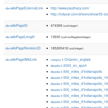
wikiPageExternalLink
http://www.paultracy.com/
dbo:
http://indycar.com/drivers/show/55-iz
wikiPageID
474369
dbo:
(xsd:integer)
wikiPageLength
13930
dbo:
(xsd:nonNegativeInteger)
wikiPageRevisionID
185265418
dbo:
(xsd:integer)
wikiPageWikiLink
:Ontarien_anglais
dbo:
category-fr
:2003_en_sport
dbpedia-fr
:500_miles_d'Indianapolis
dbpedia-fr
:500_miles_d'Indianapolis_1
dbpedia-fr
:500_miles_d'Indianapolis_1
dbpedia-fr
:500_miles_d'Indianapolis_1
dbpedia-fr
:500_miles_d'Indianapolis_1
dbpedia-fr
:500_miles_d'Indianapolis_1
dbpedia-fr
:500_miles_d'Indianapolis_2
dbpedia-fr