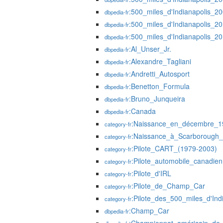
:500_miles_d'Indianapolis_2
dbpedia-fr
:500_miles_d'Indianapolis_2
dbpedia-fr
:500_miles_d'Indianapolis_2
dbpedia-fr
:Al_Unser_Jr.
dbpedia-fr
:Alexandre_Tagliani
dbpedia-fr
:Andretti_Autosport
dbpedia-fr
:Benetton_Formula
dbpedia-fr
:Bruno_Junqueira
dbpedia-fr
:Canada
dbpedia-fr
:Naissance_en_décembre_1
category-fr
:Naissance_à_Scarborough_
category-fr
:Pilote_CART_(1979-2003)
category-fr
:Pilote_automobile_canadien
category-fr
:Pilote_d'IRL
category-fr
:Pilote_de_Champ_Car
category-fr
:Pilote_des_500_miles_d'Ind
category-fr
:Champ_Car
dbpedia-fr