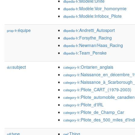
:Modèle:Unité
dbpedia-fr
:Modèle:Voir_homonymie
dbpedia-fr
:Modèle:Infobox_Pilote
dbpedia-fr
équipe
:Andretti_Autosport
prop-fr:
dbpedia-fr
:Forsythe_Racing
dbpedia-fr
:Newman/Haas_Racing
dbpedia-fr
:Team_Penske
dbpedia-fr
subject
:Ontarien_anglais
dct:
category-fr
:Naissance_en_décembre_1
category-fr
:Naissance_à_Scarborough_
category-fr
:Pilote_CART_(1979-2003)
category-fr
:Pilote_automobile_canadien
category-fr
:Pilote_d'IRL
category-fr
:Pilote_de_Champ_Car
category-fr
:Pilote_des_500_miles_d'Ind
category-fr
type
:Thing
rdf:
owl