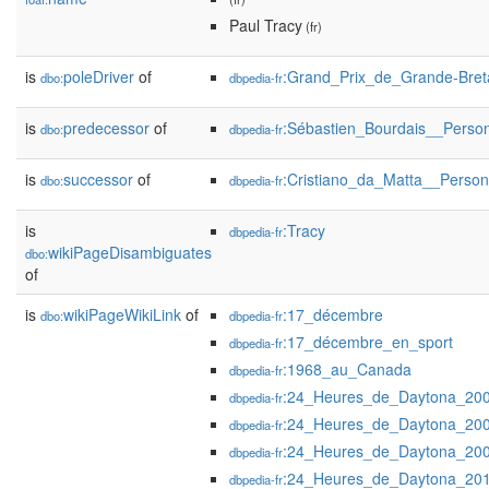
Paul Tracy
(fr)
is
poleDriver
of
:Grand_Prix_de_Grande-Br
dbo:
dbpedia-fr
is
predecessor
of
:Sébastien_Bourdais__Perso
dbo:
dbpedia-fr
is
successor
of
:Cristiano_da_Matta__Perso
dbo:
dbpedia-fr
is
:Tracy
dbpedia-fr
wikiPageDisambiguates
dbo:
of
is
wikiPageWikiLink
of
:17_décembre
dbo:
dbpedia-fr
:17_décembre_en_sport
dbpedia-fr
:1968_au_Canada
dbpedia-fr
:24_Heures_de_Daytona_20
dbpedia-fr
:24_Heures_de_Daytona_20
dbpedia-fr
:24_Heures_de_Daytona_20
dbpedia-fr
:24_Heures_de_Daytona_20
dbpedia-fr