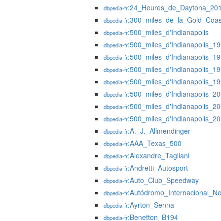
:24_Heures_de_Daytona_20
dbpedia-fr
:300_miles_de_la_Gold_Coas
dbpedia-fr
:500_miles_d'Indianapolis
dbpedia-fr
:500_miles_d'Indianapolis_1
dbpedia-fr
:500_miles_d'Indianapolis_1
dbpedia-fr
:500_miles_d'Indianapolis_1
dbpedia-fr
:500_miles_d'Indianapolis_1
dbpedia-fr
:500_miles_d'Indianapolis_2
dbpedia-fr
:500_miles_d'Indianapolis_2
dbpedia-fr
:500_miles_d'Indianapolis_2
dbpedia-fr
:A._J._Allmendinger
dbpedia-fr
:AAA_Texas_500
dbpedia-fr
:Alexandre_Tagliani
dbpedia-fr
:Andretti_Autosport
dbpedia-fr
:Auto_Club_Speedway
dbpedia-fr
:Autódromo_Internacional_Ne
dbpedia-fr
:Ayrton_Senna
dbpedia-fr
:Benetton_B194
dbpedia-fr