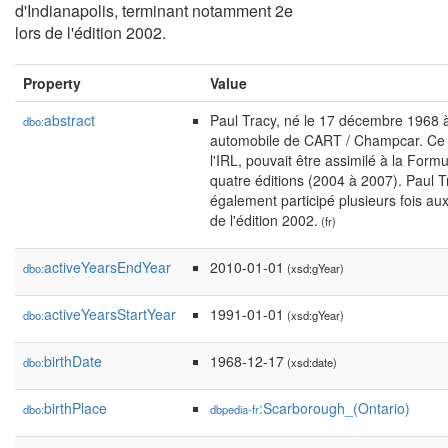
d'Indianapolis, terminant notamment 2e
lors de l'édition 2002.
Property
Value
abstract
Paul Tracy, né le 17 décembre 1968 à
dbo:
automobile de CART / Champcar. Ce c
l'IRL, pouvait être assimilé à la For
quatre éditions (2004 à 2007). Paul Tr
également participé plusieurs fois au
de l'édition 2002.
(fr)
activeYearsEndYear
2010-01-01
dbo:
(xsd:gYear)
activeYearsStartYear
1991-01-01
dbo:
(xsd:gYear)
birthDate
1968-12-17
dbo:
(xsd:date)
birthPlace
:Scarborough_(Ontario)
dbo:
dbpedia-fr