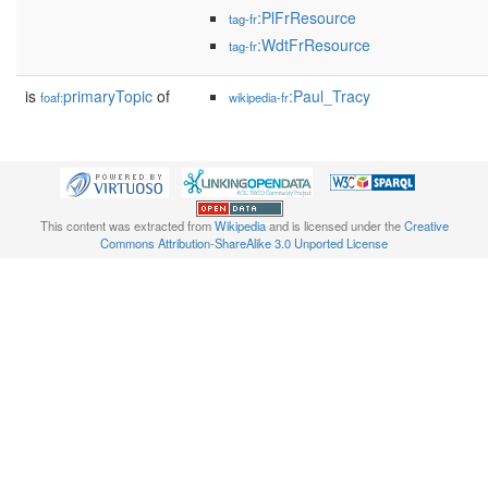
:PlFrResource
tag-fr
:WdtFrResource
tag-fr
is
primaryTopic
of
:Paul_Tracy
foaf:
wikipedia-fr
This content was extracted from
Wikipedia
and is licensed under the
Creative
Commons Attribution-ShareAlike 3.0 Unported License