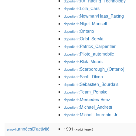
:KV_Racing_Technology
dbpedia-fr
:Lola_Cars
dbpedia-fr
:Newman/Haas_Racing
dbpedia-fr
:Nigel_Mansell
dbpedia-fr
:Ontario
dbpedia-fr
:Oriol_Servià
dbpedia-fr
:Patrick_Carpentier
dbpedia-fr
:Pilote_automobile
dbpedia-fr
:Rick_Mears
dbpedia-fr
:Scarborough_(Ontario)
dbpedia-fr
:Scott_Dixon
dbpedia-fr
:Sébastien_Bourdais
dbpedia-fr
:Team_Penske
dbpedia-fr
:Mercedes-Benz
dbpedia-fr
:Michael_Andretti
dbpedia-fr
:Michel_Jourdain_Jr.
dbpedia-fr
annéesD'activité
1991
prop-fr:
(xsd:integer)