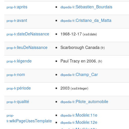
après
:Sébastien_Bourdais
prop-fr:
dbpedia-fr
avant
:Cristiano_da_Matta
prop-fr:
dbpedia-fr
dateDeNaissance
1968-12-17
prop-fr:
(xsd:date)
lieuDeNaissance
Scarborough Canada
prop-fr:
(fr)
légende
Paul Tracy en 2006.
prop-fr:
(fr)
nom
:Champ_Car
prop-fr:
dbpedia-fr
période
2003
prop-fr:
(xsd:integer)
qualité
:Pilote_automobile
prop-fr:
dbpedia-fr
:Modèle:11e
prop-
dbpedia-fr
wikiPageUsesTemplate
fr:
:Modèle:12e
dbpedia-fr