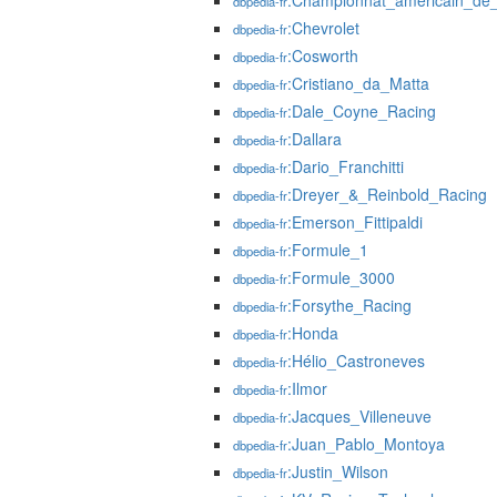
:Championnat_américain_de_
dbpedia-fr
:Chevrolet
dbpedia-fr
:Cosworth
dbpedia-fr
:Cristiano_da_Matta
dbpedia-fr
:Dale_Coyne_Racing
dbpedia-fr
:Dallara
dbpedia-fr
:Dario_Franchitti
dbpedia-fr
:Dreyer_&_Reinbold_Racing
dbpedia-fr
:Emerson_Fittipaldi
dbpedia-fr
:Formule_1
dbpedia-fr
:Formule_3000
dbpedia-fr
:Forsythe_Racing
dbpedia-fr
:Honda
dbpedia-fr
:Hélio_Castroneves
dbpedia-fr
:Ilmor
dbpedia-fr
:Jacques_Villeneuve
dbpedia-fr
:Juan_Pablo_Montoya
dbpedia-fr
:Justin_Wilson
dbpedia-fr