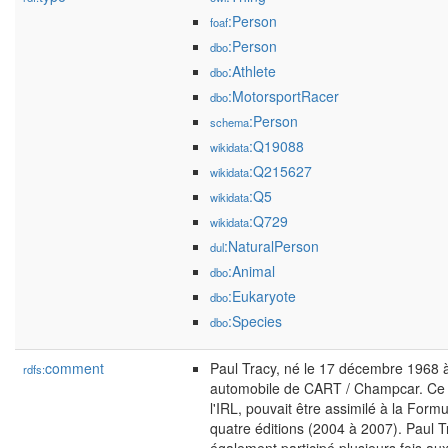
:Person
foaf
:Person
dbo
:Athlete
dbo
:MotorsportRacer
dbo
:Person
schema
:Q19088
wikidata
:Q215627
wikidata
:Q5
wikidata
:Q729
wikidata
:NaturalPerson
dul
:Animal
dbo
:Eukaryote
dbo
:Species
dbo
comment
Paul Tracy, né le 17 décembre 1968 à
rdfs:
automobile de CART / Champcar. Ce c
l'IRL, pouvait être assimilé à la For
quatre éditions (2004 à 2007). Paul Tr