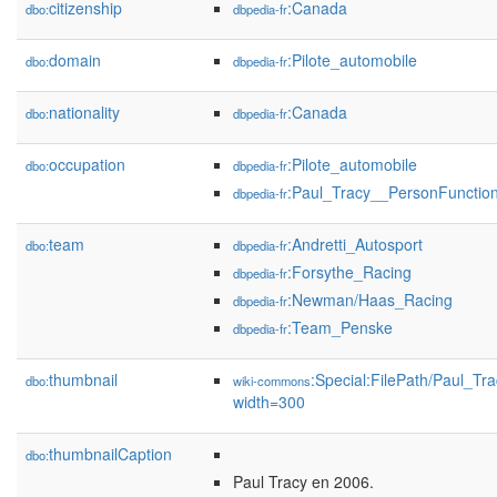
citizenship
:Canada
dbo:
dbpedia-fr
domain
:Pilote_automobile
dbo:
dbpedia-fr
nationality
:Canada
dbo:
dbpedia-fr
occupation
:Pilote_automobile
dbo:
dbpedia-fr
:Paul_Tracy__PersonFunctio
dbpedia-fr
team
:Andretti_Autosport
dbo:
dbpedia-fr
:Forsythe_Racing
dbpedia-fr
:Newman/Haas_Racing
dbpedia-fr
:Team_Penske
dbpedia-fr
thumbnail
:Special:FilePath/Paul_Tr
dbo:
wiki-commons
width=300
thumbnailCaption
dbo:
Paul Tracy en 2006.