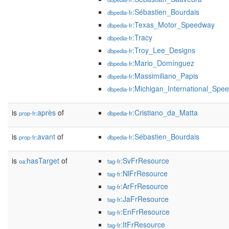
:Sébastien_Bourdais
dbpedia-fr
:Texas_Motor_Speedway
dbpedia-fr
:Tracy
dbpedia-fr
:Troy_Lee_Designs
dbpedia-fr
:Mario_Domínguez
dbpedia-fr
:Massimiliano_Papis
dbpedia-fr
:Michigan_International_Spe
dbpedia-fr
is
après
of
:Cristiano_da_Matta
prop-fr:
dbpedia-fr
is
avant
of
:Sébastien_Bourdais
prop-fr:
dbpedia-fr
is
hasTarget
of
:SvFrResource
oa:
tag-fr
:NlFrResource
tag-fr
:ArFrResource
tag-fr
:JaFrResource
tag-fr
:EnFrResource
tag-fr
:ItFrResource
tag-fr