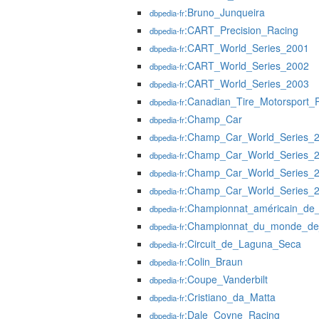
:Bruno_Junqueira
dbpedia-fr
:CART_Precision_Racing
dbpedia-fr
:CART_World_Series_2001
dbpedia-fr
:CART_World_Series_2002
dbpedia-fr
:CART_World_Series_2003
dbpedia-fr
:Canadian_Tire_Motorsport_
dbpedia-fr
:Champ_Car
dbpedia-fr
:Champ_Car_World_Series_
dbpedia-fr
:Champ_Car_World_Series_
dbpedia-fr
:Champ_Car_World_Series_
dbpedia-fr
:Champ_Car_World_Series_
dbpedia-fr
:Championnat_américain_de_
dbpedia-fr
:Championnat_du_monde_de
dbpedia-fr
:Circuit_de_Laguna_Seca
dbpedia-fr
:Colin_Braun
dbpedia-fr
:Coupe_Vanderbilt
dbpedia-fr
:Cristiano_da_Matta
dbpedia-fr
:Dale_Coyne_Racing
dbpedia-fr