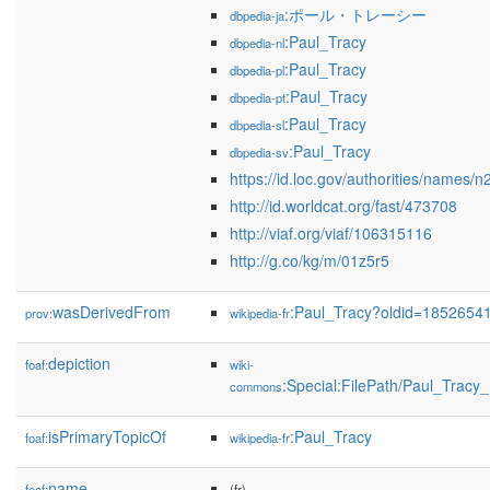
:ポール・トレーシー
dbpedia-ja
:Paul_Tracy
dbpedia-nl
:Paul_Tracy
dbpedia-pl
:Paul_Tracy
dbpedia-pt
:Paul_Tracy
dbpedia-sl
:Paul_Tracy
dbpedia-sv
https://id.loc.gov/authorities/names
http://id.worldcat.org/fast/473708
http://viaf.org/viaf/106315116
http://g.co/kg/m/01z5r5
wasDerivedFrom
:Paul_Tracy?oldid=1852654
prov:
wikipedia-fr
depiction
foaf:
wiki-
:Special:FilePath/Paul_Trac
commons
isPrimaryTopicOf
:Paul_Tracy
foaf:
wikipedia-fr
name
foaf:
(fr)