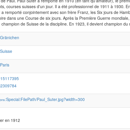
 de Paul. Paul Suter a remporté en 1910 (en tant qu'amateur), le prem
ts, courses suisses d'un jour. Il a été professionnel de 1911 à 1930. 
l a remporté conjointement avec son frère Franz, les Six jours de Hamb
oire dans une Course de six jours. Après la Première Guerre mondiale, P
 champion de Suisse de la discipline. En 1923, il devient champion du
:Gränichen
:Suisse
:Paris
Q15117395
Q2309784
:Special:FilePath/Paul_Suter.jpg?width=300
ons
ter en 1912