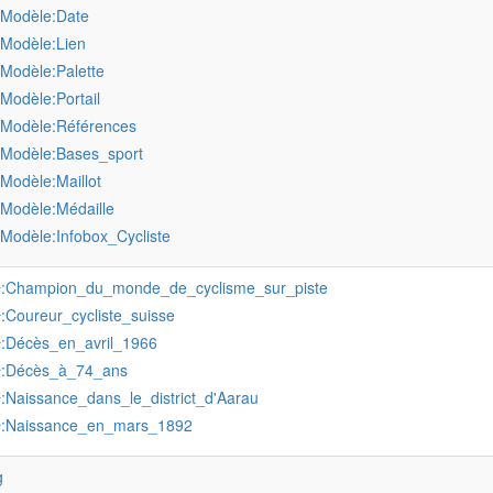
:Modèle:Date
:Modèle:Lien
:Modèle:Palette
:Modèle:Portail
:Modèle:Références
:Modèle:Bases_sport
:Modèle:Maillot
:Modèle:Médaille
:Modèle:Infobox_Cycliste
:Champion_du_monde_de_cyclisme_sur_piste
r
:Coureur_cycliste_suisse
r
:Décès_en_avril_1966
r
:Décès_à_74_ans
r
:Naissance_dans_le_district_d'Aarau
r
:Naissance_en_mars_1892
r
g