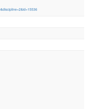
0&discipline=2&id=15536