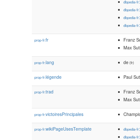
dbpedia-fr
dbpedia-fr
dbpedia-fr
dbpedia-fr
fr
Franz S
prop-fr:
Max Sut
lang
de
prop-fr:
(fr)
légende
Paul Su
prop-fr:
trad
Franz S
prop-fr:
Max Sut
victoiresPrincipales
Champio
prop-fr:
wikiPageUsesTemplate
prop-fr:
dbpedia-fr
dbpedia-fr