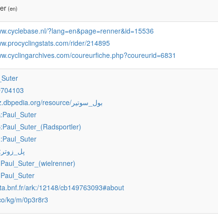
er
(en)
www.cyclebase.nl/?lang=en&page=renner&id=15536
ww.procyclingstats.com/rider/214895
www.cyclingarchives.com/coureurfiche.php?coureurid=6831
_Suter
Q704103
http://arz.dbpedia.org/resource/بول_سوتير
:Paul_Suter
a
:Paul_Suter_(Radsportler)
e
:Paul_Suter
s
:پل_زوتر
:Paul_Suter_(wielrenner)
:Paul_Suter
ata.bnf.fr/ark:/12148/cb149763093#about
.co/kg/m/0p3r8r3