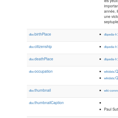
les yeux
importan
année, i
une vict
septuple
birthPlace
dbo:
dbpedia-fr
citizenship
dbo:
dbpedia-fr
deathPlace
dbo:
dbpedia-fr
occupation
:
dbo:
wikidata
:
wikidata
thumbnail
dbo:
wiki-comm
thumbnailCaption
dbo:
Paul Su