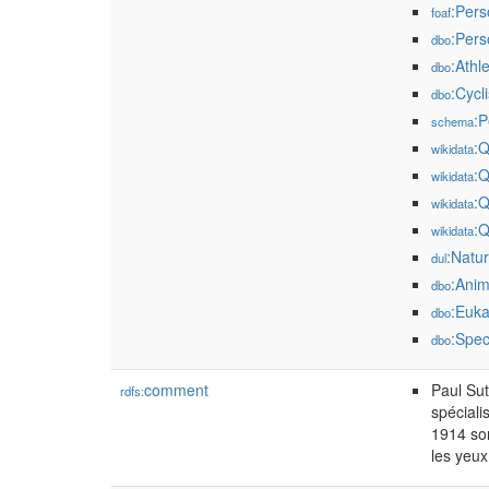
:Pers
foaf
:Pers
dbo
:Athl
dbo
:Cycli
dbo
:P
schema
:
wikidata
:
wikidata
:
wikidata
:
wikidata
:Natu
dul
:Anim
dbo
:Euka
dbo
:Spec
dbo
comment
Paul Sut
rdfs:
spéciali
1914 son
les yeux