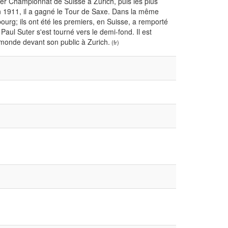
ier Championnat de Suisse à Zurich, puis les plus
En 1911, il a gagné le Tour de Saxe. Dans la même
ourg; ils ont été les premiers, en Suisse, a remporté
aul Suter s'est tourné vers le demi-fond. Il est
 monde devant son public à Zurich.
(fr)