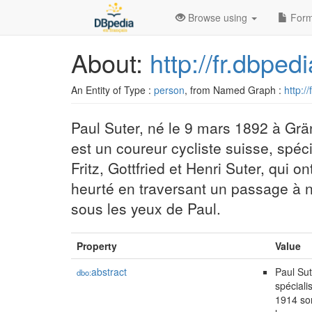
Browse using
Form
About:
http://fr.dbpe
An Entity of Type :
person
, from Named Graph :
http:/
Paul Suter, né le 9 mars 1892 à Grän
est un coureur cycliste suisse, spéci
Fritz, Gottfried et Henri Suter, qui o
heurté en traversant un passage à ni
sous les yeux de Paul.
Property
Value
abstract
Paul Sut
dbo:
spéciali
1914 son