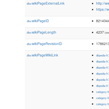
wikiPageExternalLink
http://w
dbo:
https:/
wikiPageID
821434
dbo:
wikiPageLength
4237
dbo:
(xs
wikiPageRevisionID
178621
dbo:
wikiPageWikiLink
dbo:
dbpedia-fr
dbpedia-fr
dbpedia-fr
dbpedia-fr
dbpedia-fr
dbpedia-fr
category-f
category-f
category-f