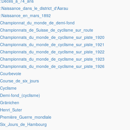
:Décès_à_74_ans
r
:Naissance_dans_le_district_d'Aarau
r
:Naissance_en_mars_1892
r
:Championnat_du_monde_de_demi-fond
:Championnats_de_Suisse_de_cyclisme_sur_route
:Championnats_du_monde_de_cyclisme_sur_piste_1920
:Championnats_du_monde_de_cyclisme_sur_piste_1921
:Championnats_du_monde_de_cyclisme_sur_piste_1922
:Championnats_du_monde_de_cyclisme_sur_piste_1923
:Championnats_du_monde_de_cyclisme_sur_piste_1926
:Courbevoie
:Course_de_six_jours
:Cyclisme
:Demi-fond_(cyclisme)
:Gränichen
:Henri_Suter
:Première_Guerre_mondiale
:Six_Jours_de_Hambourg