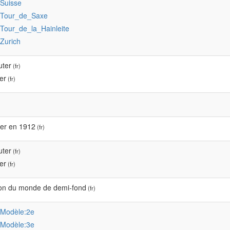
:Suisse
:Tour_de_Saxe
:Tour_de_la_Hainleite
:Zurich
uter
(fr)
er
(fr)
ter en 1912
(fr)
uter
(fr)
er
(fr)
n du monde de demi-fond
(fr)
:Modèle:2e
:Modèle:3e