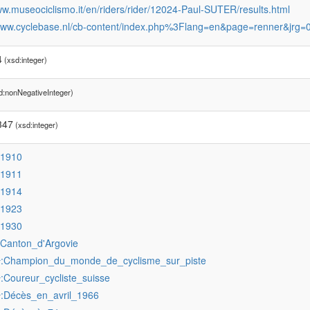
ww.museociclismo.it/en/riders/rider/12024-Paul-SUTER/results.html
/www.cyclebase.nl/cb-content/index.php%3Flang=en&page=renner&jrg=
4
(xsd:integer)
d:nonNegativeInteger)
347
(xsd:integer)
:1910
:1911
:1914
:1923
:1930
:Canton_d'Argovie
:Champion_du_monde_de_cyclisme_sur_piste
r
:Coureur_cycliste_suisse
r
:Décès_en_avril_1966
r