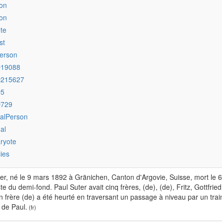
on
on
ete
st
erson
Q19088
Q215627
Q5
Q729
ralPerson
al
ryote
ies
er, né le 9 mars 1892 à Gränichen, Canton d'Argovie, Suisse, mort le 6 
ste du demi-fond. Paul Suter avait cinq frères, (de), (de), Fritz, Gottfrie
 frère (de) a été heurté en traversant un passage à niveau par un trai
 de Paul.
(fr)