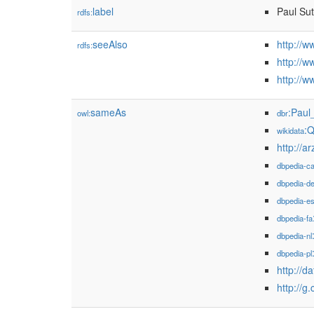
label
Paul Sut
rdfs:
seeAlso
http://
rdfs:
http://w
http://
sameAs
:Paul
owl:
dbr
:
wikidata
dbpedia-c
dbpedia-d
dbpedia-e
dbpedia-fa
dbpedia-nl
dbpedia-pl
http://d
http://g