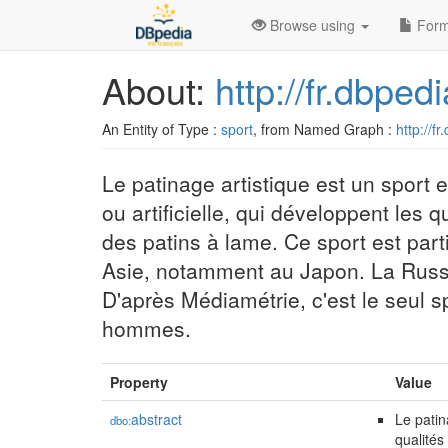
Browse using
Form
About:
http://fr.dbpe
An Entity of Type :
sport
, from Named Graph :
http://f
Le patinage artistique est un sport e
ou artificielle, qui développent les q
des patins à lame. Ce sport est par
Asie, notamment au Japon. La Russ
D'après Médiamétrie, c'est le seul 
hommes.
Property
Value
abstract
Le patin
dbo:
qualités