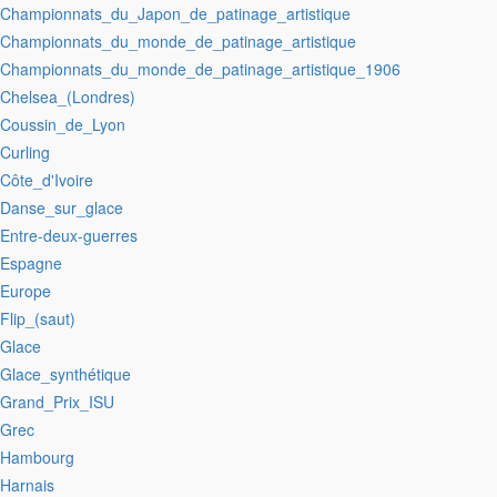
:Championnats_du_Japon_de_patinage_artistique
:Championnats_du_monde_de_patinage_artistique
:Championnats_du_monde_de_patinage_artistique_1906
:Chelsea_(Londres)
:Coussin_de_Lyon
:Curling
:Côte_d'Ivoire
:Danse_sur_glace
:Entre-deux-guerres
:Espagne
:Europe
:Flip_(saut)
:Glace
:Glace_synthétique
:Grand_Prix_ISU
:Grec
:Hambourg
:Harnais