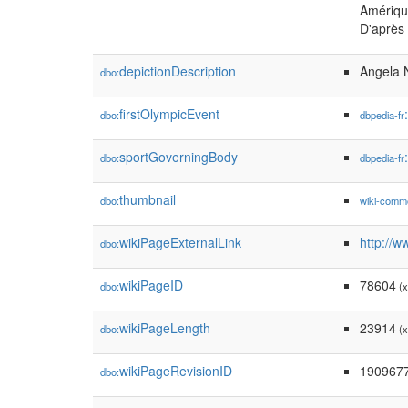
Amériqu
D'après 
depictionDescription
Angela N
dbo:
firstOlympicEvent
dbo:
dbpedia-fr
sportGoverningBody
dbo:
dbpedia-fr
thumbnail
dbo:
wiki-comm
wikiPageExternalLink
http://w
dbo:
wikiPageID
78604
dbo:
(x
wikiPageLength
23914
dbo:
(x
wikiPageRevisionID
190967
dbo: