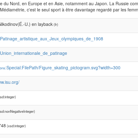
e du Nord, en Europe et en Asie, notamment au Japon. La Russie co
Médiamétrie, c'est le seul sport à être davantage regardé par les fe
ikodinov(É.-U.) en layback
(fr)
:Patinage_artistique_aux_Jeux_olympiques_de_1908
:Union_internationale_de_patinage
:Special:FilePath/Figure_skating_pictogram.svg?width=300
ons
ww.isu.org/
sd:integer)
sd:nonNegativeInteger)
748
(xsd:integer)