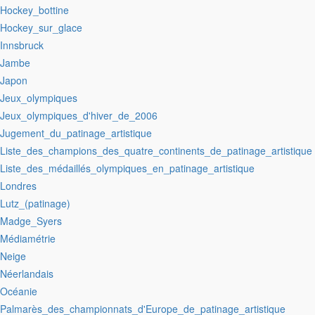
:Hockey_bottine
:Hockey_sur_glace
:Innsbruck
:Jambe
:Japon
:Jeux_olympiques
:Jeux_olympiques_d'hiver_de_2006
:Jugement_du_patinage_artistique
:Liste_des_champions_des_quatre_continents_de_patinage_artistique
:Liste_des_médaillés_olympiques_en_patinage_artistique
:Londres
:Lutz_(patinage)
:Madge_Syers
:Médiamétrie
:Neige
:Néerlandais
:Océanie
:Palmarès_des_championnats_d'Europe_de_patinage_artistique