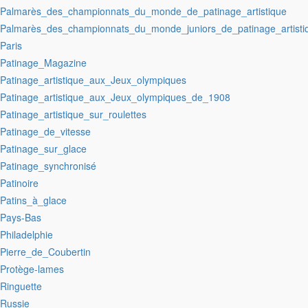
:Palmarès_des_championnats_du_monde_de_patinage_artistique
:Palmarès_des_championnats_du_monde_juniors_de_patinage_artisti
:Paris
:Patinage_Magazine
:Patinage_artistique_aux_Jeux_olympiques
:Patinage_artistique_aux_Jeux_olympiques_de_1908
:Patinage_artistique_sur_roulettes
:Patinage_de_vitesse
:Patinage_sur_glace
:Patinage_synchronisé
:Patinoire
:Patins_à_glace
:Pays-Bas
:Philadelphie
:Pierre_de_Coubertin
:Protège-lames
:Ringuette
:Russie