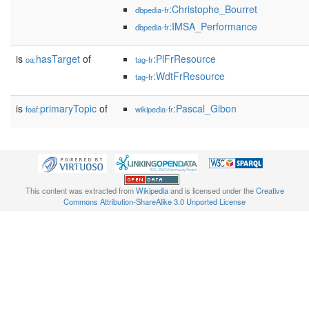
:Christophe_Bourret
dbpedia-fr
:IMSA_Performance
dbpedia-fr
is
hasTarget
of
:PlFrResource
oa:
tag-fr
:WdtFrResource
tag-fr
is
primaryTopic
of
:Pascal_Gibon
foaf:
wikipedia-fr
This content was extracted from
Wikipedia
and is licensed under the
Creative
Commons Attribution-ShareAlike 3.0 Unported License