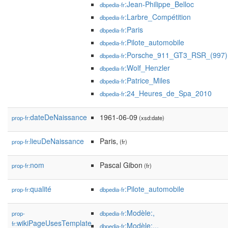
:Jean-Philippe_Belloc
dbpedia-fr
:Larbre_Compétition
dbpedia-fr
:Paris
dbpedia-fr
:Pilote_automobile
dbpedia-fr
:Porsche_911_GT3_RSR_(997)
dbpedia-fr
:Wolf_Henzler
dbpedia-fr
:Patrice_Miles
dbpedia-fr
:24_Heures_de_Spa_2010
dbpedia-fr
dateDeNaissance
1961-06-09
prop-fr:
(xsd:date)
lieuDeNaissance
Paris,
prop-fr:
(fr)
nom
Pascal Gibon
prop-fr:
(fr)
qualité
:Pilote_automobile
prop-fr:
dbpedia-fr
:Modèle:,
prop-
dbpedia-fr
wikiPageUsesTemplate
fr:
:Modèle:...
dbpedia-fr