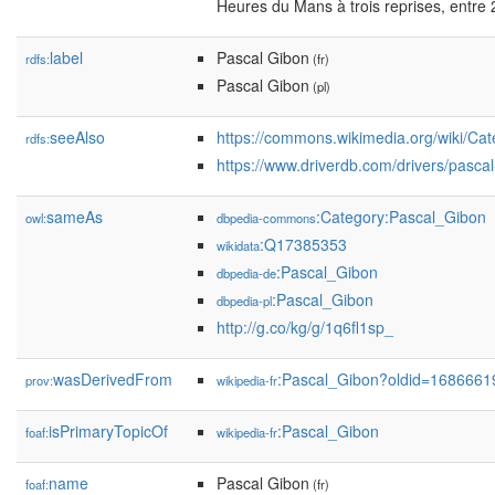
Heures du Mans à trois reprises, entre 
label
Pascal Gibon
rdfs:
(fr)
Pascal Gibon
(pl)
seeAlso
https://commons.wikimedia.org/wiki/Ca
rdfs:
https://www.driverdb.com/drivers/pascal
sameAs
:Category:Pascal_Gibon
owl:
dbpedia-commons
:Q17385353
wikidata
:Pascal_Gibon
dbpedia-de
:Pascal_Gibon
dbpedia-pl
http://g.co/kg/g/1q6fl1sp_
wasDerivedFrom
:Pascal_Gibon?oldid=168666
prov:
wikipedia-fr
isPrimaryTopicOf
:Pascal_Gibon
foaf:
wikipedia-fr
name
Pascal Gibon
foaf:
(fr)