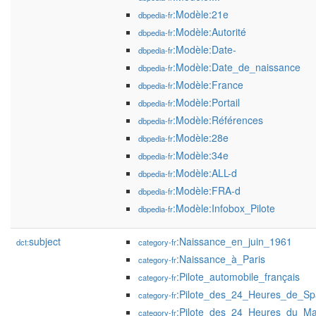
:Modèle:21e
dbpedia-fr
:Modèle:Autorité
dbpedia-fr
:Modèle:Date-
dbpedia-fr
:Modèle:Date_de_naissance
dbpedia-fr
:Modèle:France
dbpedia-fr
:Modèle:Portail
dbpedia-fr
:Modèle:Références
dbpedia-fr
:Modèle:28e
dbpedia-fr
:Modèle:34e
dbpedia-fr
:Modèle:ALL-d
dbpedia-fr
:Modèle:FRA-d
dbpedia-fr
:Modèle:Infobox_Pilote
dbpedia-fr
subject
:Naissance_en_juin_1961
dct:
category-fr
:Naissance_à_Paris
category-fr
:Pilote_automobile_français
category-fr
:Pilote_des_24_Heures_de_Sp
category-fr
:Pilote_des_24_Heures_du_M
category-fr