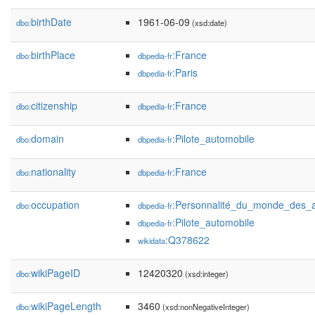
birthDate
1961-06-09
dbo:
(xsd:date)
birthPlace
:France
dbo:
dbpedia-fr
:Paris
dbpedia-fr
citizenship
:France
dbo:
dbpedia-fr
domain
:Pilote_automobile
dbo:
dbpedia-fr
nationality
:France
dbo:
dbpedia-fr
occupation
:Personnalité_du_monde_des_af
dbo:
dbpedia-fr
:Pilote_automobile
dbpedia-fr
:Q378622
wikidata
wikiPageID
12420320
dbo:
(xsd:integer)
wikiPageLength
3460
dbo:
(xsd:nonNegativeInteger)