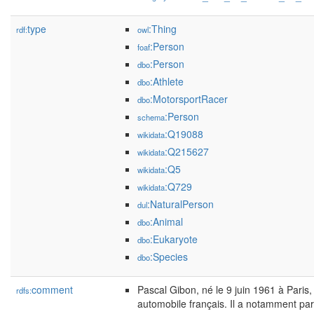
type
:Thing
rdf:
owl
:Person
foaf
:Person
dbo
:Athlete
dbo
:MotorsportRacer
dbo
:Person
schema
:Q19088
wikidata
:Q215627
wikidata
:Q5
wikidata
:Q729
wikidata
:NaturalPerson
dul
:Animal
dbo
:Eukaryote
dbo
:Species
dbo
comment
Pascal Gibon, né le 9 juin 1961 à Paris, 
rdfs:
automobile français. Il a notamment par