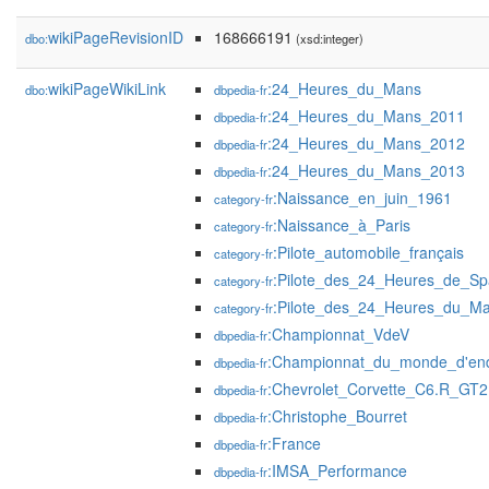
wikiPageRevisionID
168666191
dbo:
(xsd:integer)
wikiPageWikiLink
:24_Heures_du_Mans
dbo:
dbpedia-fr
:24_Heures_du_Mans_2011
dbpedia-fr
:24_Heures_du_Mans_2012
dbpedia-fr
:24_Heures_du_Mans_2013
dbpedia-fr
:Naissance_en_juin_1961
category-fr
:Naissance_à_Paris
category-fr
:Pilote_automobile_français
category-fr
:Pilote_des_24_Heures_de_Sp
category-fr
:Pilote_des_24_Heures_du_M
category-fr
:Championnat_VdeV
dbpedia-fr
:Championnat_du_monde_d'en
dbpedia-fr
:Chevrolet_Corvette_C6.R_GT2
dbpedia-fr
:Christophe_Bourret
dbpedia-fr
:France
dbpedia-fr
:IMSA_Performance
dbpedia-fr