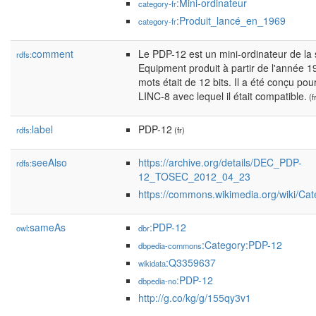
:Mini-ordinateur
category-fr
:Produit_lancé_en_1969
category-fr
comment
Le PDP-12 est un mini-ordinateur de la s
rdfs:
Equipment produit à partir de l'année 19
mots était de 12 bits. Il a été conçu po
LINC-8 avec lequel il était compatible.
(f
label
PDP-12
rdfs:
(fr)
seeAlso
https://archive.org/details/DEC_PDP-
rdfs:
12_TOSEC_2012_04_23
https://commons.wikimedia.org/wiki/Ca
sameAs
:PDP-12
owl:
dbr
:Category:PDP-12
dbpedia-commons
:Q3359637
wikidata
:PDP-12
dbpedia-no
http://g.co/kg/g/155qy3v1