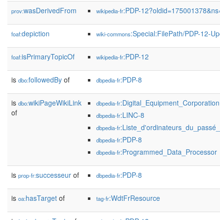
wasDerivedFrom
:PDP-12?oldid=175001378&ns
prov:
wikipedia-fr
depiction
:Special:FilePath/PDP-12-U
foaf:
wiki-commons
isPrimaryTopicOf
:PDP-12
foaf:
wikipedia-fr
is
followedBy
of
:PDP-8
dbo:
dbpedia-fr
is
wikiPageWikiLink
:Digital_Equipment_Corporation
dbo:
dbpedia-fr
of
:LINC-8
dbpedia-fr
:Liste_d'ordinateurs_du_passé_
dbpedia-fr
:PDP-8
dbpedia-fr
:Programmed_Data_Processor
dbpedia-fr
is
successeur
of
:PDP-8
prop-fr:
dbpedia-fr
is
hasTarget
of
:WdtFrResource
oa:
tag-fr