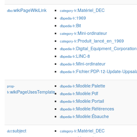
wikiPageWikiLink
:Matériel_DEC
dbo:
category-fr
:1969
dbpedia-fr
:Bit
dbpedia-fr
:Mini-ordinateur
category-fr
:Produit_lancé_en_1969
category-fr
:Digital_Equipment_Corporation
dbpedia-fr
:LINC-8
dbpedia-fr
:Mini-ordinateur
dbpedia-fr
:Fichier:PDP-12-Update-Uppsal
dbpedia-fr
:Modèle:Palette
prop-
dbpedia-fr
wikiPageUsesTemplate
fr:
:Modèle:Pdf
dbpedia-fr
:Modèle:Portail
dbpedia-fr
:Modèle:Références
dbpedia-fr
:Modèle:Ébauche
dbpedia-fr
subject
:Matériel_DEC
dct:
category-fr