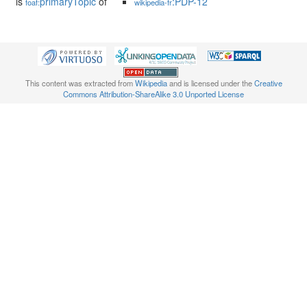
is
primaryTopic
of
:PDP-12
foaf:
wikipedia-fr
This content was extracted from
Wikipedia
and is licensed under the
Creative
Commons Attribution-ShareAlike 3.0 Unported License