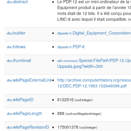
abstract
Le PDP-12 est un mini-ordinateur de la s
dbo:
Equipment produit à partir de l'année 19
mots était de 12 bits. Il a été conçu po
LINC-8 avec lequel il était compatible.
(f
builder
:Digital_Equipment_Corporation
dbo:
dbpedia-fr
follows
:PDP-8
dbo:
dbpedia-fr
thumbnail
:Special:FilePath/PDP-12-Up
dbo:
wiki-commons
Uppsala.jpeg?width=300
wikiPageExternalLink
http://archive.computerhistory.org/reso
dbo:
12/DEC.PDP-12.1963.102646098.pdf
wikiPageID
6122516
dbo:
(xsd:integer)
wikiPageLength
888
dbo:
(xsd:nonNegativeInteger)
wikiPageRevisionID
175001378
dbo:
(xsd:integer)