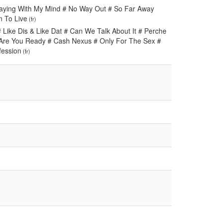
laying With My Mind # No Way Out # So Far Away
n To Live
(fr)
 Like Dis & Like Dat # Can We Talk About It # Perche
 Are You Ready # Cash Nexus # Only For The Sex #
fession
(fr)