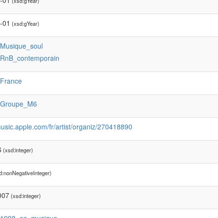
-01
(xsd:gYear)
-01
(xsd:gYear)
:Musique_soul
:RnB_contemporain
:France
:Groupe_M6
music.apple.com/fr/artist/organiz/270418890
6
(xsd:integer)
d:nonNegativeInteger)
007
(xsd:integer)