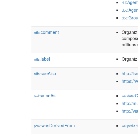
:Agen
dul
:Agen
dbo
:Gro
dbo
comment
Organiz 
rdfs:
composen
millions
label
Organiz
rdfs:
seeAlso
http://i
rdfs:
https://
sameAs
:
owl:
wikidata
http://
http://v
wasDerivedFrom
prov:
wikipedia-f