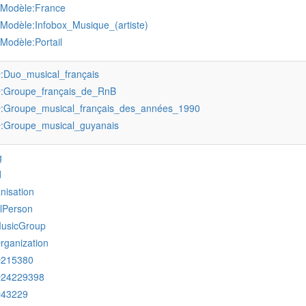
:Modèle:France
:Modèle:Infobox_Musique_(artiste)
:Modèle:Portail
:Duo_musical_français
r
:Groupe_français_de_RnB
r
:Groupe_musical_français_des_années_1990
r
:Groupe_musical_guyanais
r
g
d
nisation
alPerson
MusicGroup
rganization
Q215380
Q24229398
Q43229