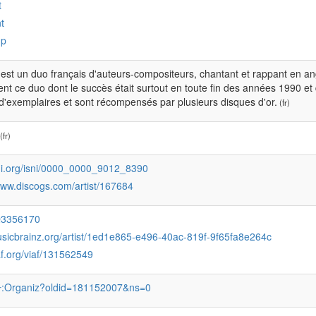
t
t
up
est un duo français d'auteurs-compositeurs, chantant et rappant en angl
t ce duo dont le succès était surtout en toute fin des années 1990 e
 d'exemplaires et sont récompensés par plusieurs disques d'or.
(fr)
(fr)
sni.org/isni/0000_0000_9012_8390
www.discogs.com/artist/167684
Q3356170
musicbrainz.org/artist/1ed1e865-e496-40ac-819f-9f65fa8e264c
iaf.org/viaf/131562549
:Organiz?oldid=181152007&ns=0
r