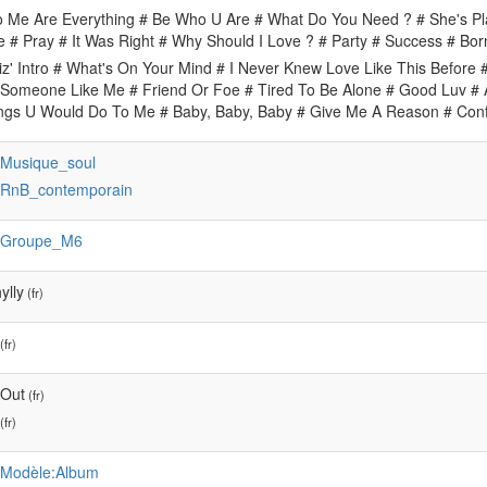
o Me Are Everything # Be Who U Are # What Do You Need ? # She's P
# Pray # It Was Right # Why Should I Love ? # Party # Success # Bor
z' Intro # What's On Your Mind # I Never Knew Love Like This Before #
 Someone Like Me # Friend Or Foe # Tired To Be Alone # Good Luv #
ngs U Would Do To Me # Baby, Baby, Baby # Give Me A Reason # Con
:Musique_soul
:RnB_contemporain
:Groupe_M6
ylly
(fr)
(fr)
 Out
(fr)
(fr)
:Modèle:Album