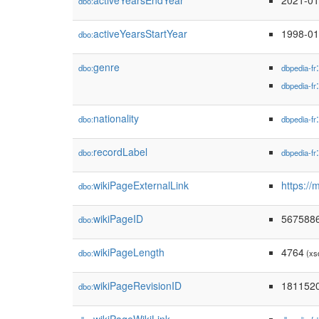
activeYearsEndYear
2021-01
dbo:
activeYearsStartYear
1998-01
dbo:
genre
dbo:
dbpedia-fr
dbpedia-fr
nationality
dbo:
dbpedia-fr
recordLabel
dbo:
dbpedia-fr
wikiPageExternalLink
https://
dbo:
wikiPageID
567588
dbo:
wikiPageLength
4764
dbo:
(xs
wikiPageRevisionID
181152
dbo: