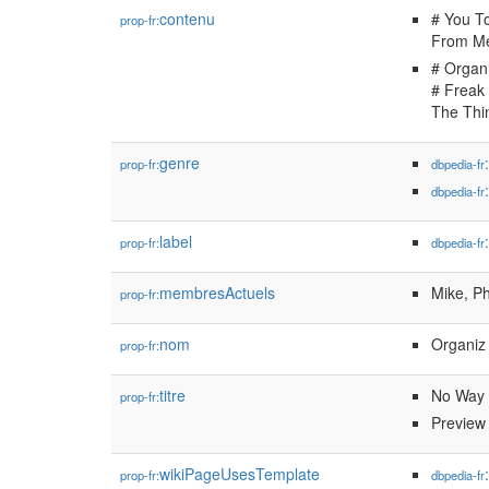
contenu
# You T
prop-fr:
From Me 
# Organi
# Freak
The Thi
genre
prop-fr:
dbpedia-fr
dbpedia-fr
label
prop-fr:
dbpedia-fr
membresActuels
Mike, Ph
prop-fr:
nom
Organiz
prop-fr:
titre
No Way
prop-fr:
Preview
wikiPageUsesTemplate
prop-fr:
dbpedia-fr