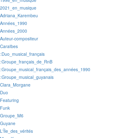
:1998_en_musique
:2021_en_musique
:Adriana_Karembeu
:Années_1990
:Années_2000
:Auteur-compositeur
:Caraïbes
:Duo_musical_français
r
:Groupe_français_de_RnB
r
:Groupe_musical_français_des_années_1990
r
:Groupe_musical_guyanais
r
:Clara_Morgane
:Duo
:Featuring
:Funk
:Groupe_M6
:Guyane
:L'Île_des_vérités