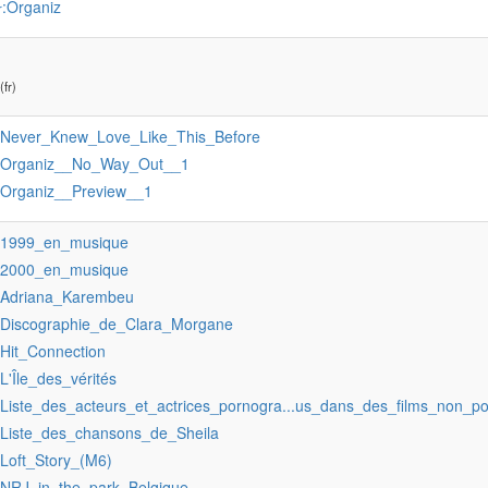
:Organiz
r
(fr)
:Never_Knew_Love_Like_This_Before
:Organiz__No_Way_Out__1
:Organiz__Preview__1
:1999_en_musique
:2000_en_musique
:Adriana_Karembeu
:Discographie_de_Clara_Morgane
:Hit_Connection
:L'Île_des_vérités
:Liste_des_acteurs_et_actrices_pornogra...us_dans_des_films_non_p
:Liste_des_chansons_de_Sheila
:Loft_Story_(M6)
:NRJ_in_the_park_Belgique