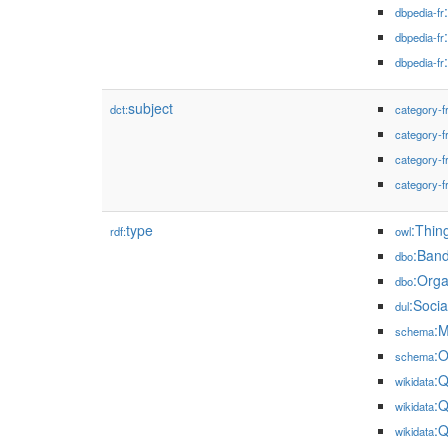
dbpedia-fr
dbpedia-fr
dbpedia-fr
subject
dct:
category-f
category-f
category-f
category-f
type
:Thin
rdf:
owl
:Ban
dbo
:Orga
dbo
:Soci
dul
:
schema
:O
schema
:
wikidata
:
wikidata
:
wikidata