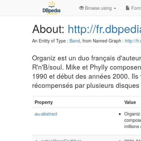
Browse using
Form
About:
http://fr.dbpe
An Entity of Type :
Band
, from Named Graph :
http://f
Organiz est un duo français d'auteu
R'n'B/soul. Mike et Phylly composent
1990 et début des années 2000. Ils 
récompensés par plusieurs disques 
Property
Value
abstract
Organiz 
dbo:
composen
millions