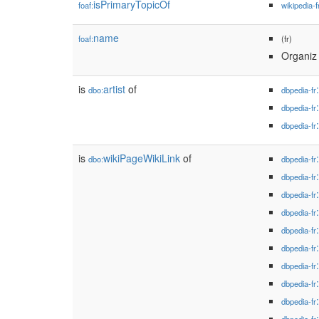
isPrimaryTopicOf
foaf:
wikipedia-f
name
foaf:
(fr)
Organiz
is
artist
of
dbo:
dbpedia-fr
dbpedia-fr
dbpedia-fr
is
wikiPageWikiLink
of
dbo:
dbpedia-fr
dbpedia-fr
dbpedia-fr
dbpedia-fr
dbpedia-fr
dbpedia-fr
dbpedia-fr
dbpedia-fr
dbpedia-fr