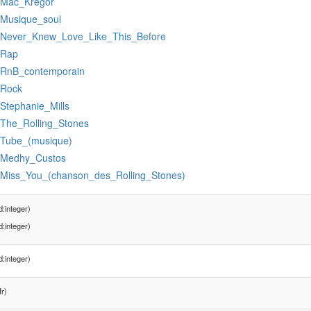
:Mac_Kregor
:Musique_soul
:Never_Knew_Love_Like_This_Before
:Rap
:RnB_contemporain
:Rock
:Stephanie_Mills
:The_Rolling_Stones
:Tube_(musique)
:Medhy_Custos
:Miss_You_(chanson_des_Rolling_Stones)
:integer)
:integer)
:integer)
fr)