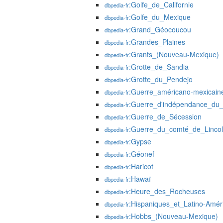
:Golfe_de_Californie
dbpedia-fr
:Golfe_du_Mexique
dbpedia-fr
:Grand_Géocoucou
dbpedia-fr
:Grandes_Plaines
dbpedia-fr
:Grants_(Nouveau-Mexique)
dbpedia-fr
:Grotte_de_Sandia
dbpedia-fr
:Grotte_du_Pendejo
dbpedia-fr
:Guerre_américano-mexicain
dbpedia-fr
:Guerre_d'indépendance_du
dbpedia-fr
:Guerre_de_Sécession
dbpedia-fr
:Guerre_du_comté_de_Linco
dbpedia-fr
:Gypse
dbpedia-fr
:Géonef
dbpedia-fr
:Haricot
dbpedia-fr
:Hawaï
dbpedia-fr
:Heure_des_Rocheuses
dbpedia-fr
:Hispaniques_et_Latino-Améri
dbpedia-fr
:Hobbs_(Nouveau-Mexique)
dbpedia-fr