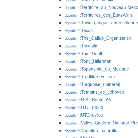
:Territoire_du_Nouveau-Mexi
dbpedia-fr
:Territoires_des_États-Unis
dbpedia-fr
:Tewa_(langue_amérindienne
dbpedia-fr
:Texas
dbpedia-fr
:The_Gallup_Organization
dbpedia-fr
:Tlaxcala
dbpedia-fr
:Tom_Udall
dbpedia-fr
:Tony_Hillerman
dbpedia-fr
:Toponymie_du_Mexique
dbpedia-fr
:Tradition_Folsom
dbpedia-fr
:Turquoise_(minéral)
dbpedia-fr
:Témoins_de_Jéhovah
dbpedia-fr
:U.S._Route_66
dbpedia-fr
:UTC−06:00
dbpedia-fr
:UTC−07:00
dbpedia-fr
:Valles_Caldera_National_Pr
dbpedia-fr
:Variation_naturelle
dbpedia-fr