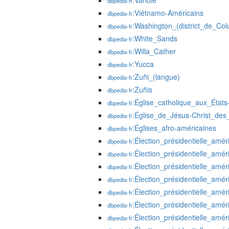
:Variole
dbpedia-fr
:Viêtnamo-Américains
dbpedia-fr
:Washington_(district_de_Col
dbpedia-fr
:White_Sands
dbpedia-fr
:Willa_Cather
dbpedia-fr
:Yucca
dbpedia-fr
:Zuñi_(langue)
dbpedia-fr
:Zuñis
dbpedia-fr
:Église_catholique_aux_États
dbpedia-fr
:Église_de_Jésus-Christ_des
dbpedia-fr
:Églises_afro-américaines
dbpedia-fr
:Élection_présidentielle_amér
dbpedia-fr
:Élection_présidentielle_amé
dbpedia-fr
:Élection_présidentielle_amé
dbpedia-fr
:Élection_présidentielle_amé
dbpedia-fr
:Élection_présidentielle_amé
dbpedia-fr
:Élection_présidentielle_amé
dbpedia-fr
:Élection_présidentielle_amé
dbpedia-fr