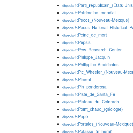
:Parti_républicain_(États-Unis
dbpedia-fr
:Patrimoine_mondial
dbpedia-fr
:Pecos_(Nouveau-Mexique)
dbpedia-fr
:Pecos_National_Historical_P
dbpedia-fr
:Peine_de_mort
dbpedia-fr
:Pepsis
dbpedia-fr
:Pew_Research_Center
dbpedia-fr
:Philippe_Jacquin
dbpedia-fr
:Philippino-Américains
dbpedia-fr
:Pic_Wheeler_(Nouveau-Mexi
dbpedia-fr
:Piment
dbpedia-fr
:Pin_ponderosa
dbpedia-fr
:Piste_de_Santa_Fe
dbpedia-fr
:Plateau_du_Colorado
dbpedia-fr
:Point_chaud_(géologie)
dbpedia-fr
:Popé
dbpedia-fr
:Portales_(Nouveau-Mexique
dbpedia-fr
:Potasse_(minerai)
dbpedia-fr