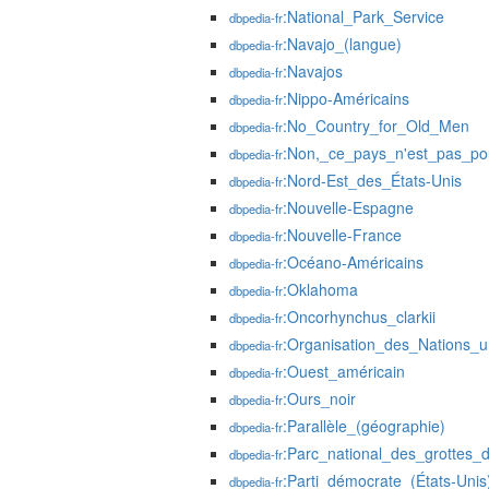
:National_Park_Service
dbpedia-fr
:Navajo_(langue)
dbpedia-fr
:Navajos
dbpedia-fr
:Nippo-Américains
dbpedia-fr
:No_Country_for_Old_Men
dbpedia-fr
:Non,_ce_pays_n'est_pas_po
dbpedia-fr
:Nord-Est_des_États-Unis
dbpedia-fr
:Nouvelle-Espagne
dbpedia-fr
:Nouvelle-France
dbpedia-fr
:Océano-Américains
dbpedia-fr
:Oklahoma
dbpedia-fr
:Oncorhynchus_clarkii
dbpedia-fr
:Organisation_des_Nations_un
dbpedia-fr
:Ouest_américain
dbpedia-fr
:Ours_noir
dbpedia-fr
:Parallèle_(géographie)
dbpedia-fr
:Parc_national_des_grottes_
dbpedia-fr
:Parti_démocrate_(États-Unis
dbpedia-fr