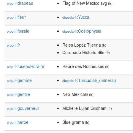
drapeau
Flag of New Mexico.svg
prop-fr:
(fr)
fleur
:Yucca
prop-fr:
dbpedia-fr
fossile
:Coelophysis
prop-fr:
dbpedia-fr
fr
Reies Lopez Tijerina
prop-fr:
(fr)
Coronado Historic Site
(fr)
fuseauHoraire
Heure des Rocheuses
prop-fr:
(fr)
gemme
:Turquoise_(minéral)
prop-fr:
dbpedia-fr
gentilé
Néo-Mexicain
prop-fr:
(fr)
gouverneur
Michelle Lujan Grisham
prop-fr:
(fr)
herbe
Blue grama
prop-fr:
(fr)