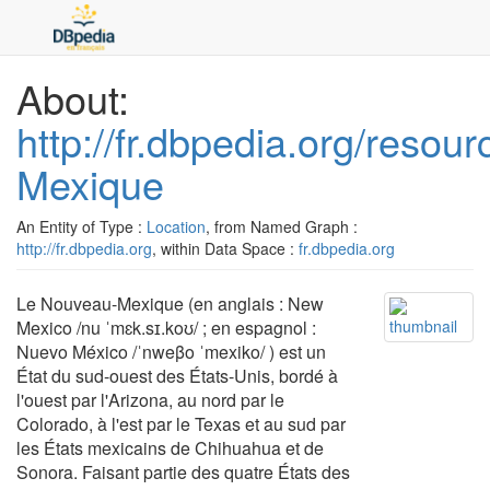
About:
http://fr.dbpedia.org/resou
Mexique
An Entity of Type :
Location
, from Named Graph :
http://fr.dbpedia.org
, within Data Space :
fr.dbpedia.org
Le Nouveau-Mexique (en anglais : New
Mexico /nu ˈmɛk.sɪ.koʊ/ ; en espagnol :
Nuevo México /ˈnweβo ˈmexiko/ ) est un
État du sud-ouest des États-Unis, bordé à
l'ouest par l'Arizona, au nord par le
Colorado, à l'est par le Texas et au sud par
les États mexicains de Chihuahua et de
Sonora. Faisant partie des quatre États des