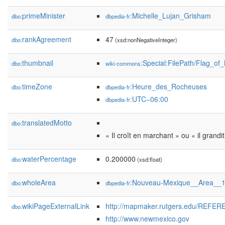
primeMinister
:Michelle_Lujan_Grisham
dbo:
dbpedia-fr
rankAgreement
47
dbo:
(xsd:nonNegativeInteger)
thumbnail
:Special:FilePath/Flag_o
dbo:
wiki-commons
timeZone
:Heure_des_Rocheuses
dbo:
dbpedia-fr
:UTC−06:00
dbpedia-fr
translatedMotto
dbo:
« Il croît en marchant » ou « il grandit
waterPercentage
0.200000
dbo:
(xsd:float)
wholeArea
:Nouveau-Mexique__Area__
dbo:
dbpedia-fr
wikiPageExternalLink
http://mapmaker.rutgers.edu/REFER
dbo:
http://www.newmexico.gov