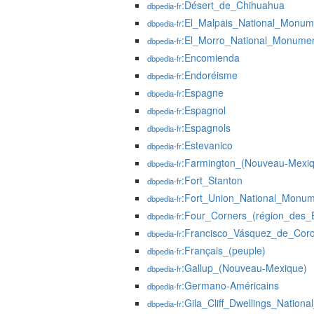
:Désert_de_Chihuahua
dbpedia-fr
:El_Malpais_National_Monum
dbpedia-fr
:El_Morro_National_Monume
dbpedia-fr
:Encomienda
dbpedia-fr
:Endoréisme
dbpedia-fr
:Espagne
dbpedia-fr
:Espagnol
dbpedia-fr
:Espagnols
dbpedia-fr
:Estevanico
dbpedia-fr
:Farmington_(Nouveau-Mexi
dbpedia-fr
:Fort_Stanton
dbpedia-fr
:Fort_Union_National_Monu
dbpedia-fr
:Four_Corners_(région_des_É
dbpedia-fr
:Francisco_Vásquez_de_Cor
dbpedia-fr
:Français_(peuple)
dbpedia-fr
:Gallup_(Nouveau-Mexique)
dbpedia-fr
:Germano-Américains
dbpedia-fr
:Gila_Cliff_Dwellings_Natio
dbpedia-fr