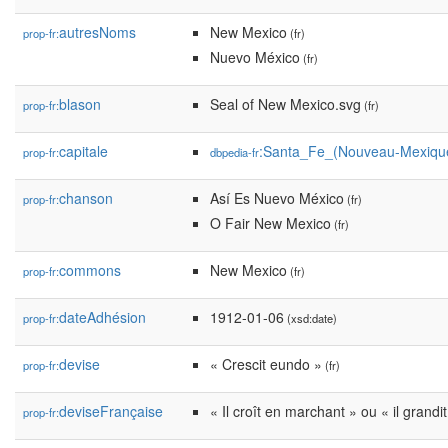
autresNoms
New Mexico
prop-fr:
(fr)
Nuevo México
(fr)
blason
Seal of New Mexico.svg
prop-fr:
(fr)
capitale
:Santa_Fe_(Nouveau-Mexiqu
prop-fr:
dbpedia-fr
chanson
Así Es Nuevo México
prop-fr:
(fr)
O Fair New Mexico
(fr)
commons
New Mexico
prop-fr:
(fr)
dateAdhésion
1912-01-06
prop-fr:
(xsd:date)
devise
« Crescit eundo »
prop-fr:
(fr)
deviseFrançaise
« Il croît en marchant » ou « il grandit
prop-fr: