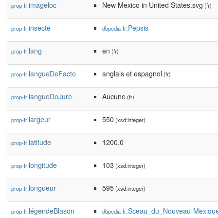
imageloc
New Mexico in United States.svg
prop-fr:
(fr)
insecte
:Pepsis
prop-fr:
dbpedia-fr
lang
en
prop-fr:
(fr)
langueDeFacto
anglais et espagnol
prop-fr:
(fr)
langueDeJure
Aucune
prop-fr:
(fr)
largeur
550
prop-fr:
(xsd:integer)
latitude
1200.0
prop-fr:
longitude
103
prop-fr:
(xsd:integer)
longueur
595
prop-fr:
(xsd:integer)
légendeBlason
:Sceau_du_Nouveau-Mexiqu
prop-fr:
dbpedia-fr