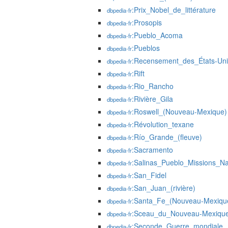
:Prix_Nobel_de_littérature
dbpedia-fr
:Prosopis
dbpedia-fr
:Pueblo_Acoma
dbpedia-fr
:Pueblos
dbpedia-fr
:Recensement_des_États-Un
dbpedia-fr
:Rift
dbpedia-fr
:Rio_Rancho
dbpedia-fr
:Rivière_Gila
dbpedia-fr
:Roswell_(Nouveau-Mexique)
dbpedia-fr
:Révolution_texane
dbpedia-fr
:Río_Grande_(fleuve)
dbpedia-fr
:Sacramento
dbpedia-fr
:Salinas_Pueblo_Missions_N
dbpedia-fr
:San_Fidel
dbpedia-fr
:San_Juan_(rivière)
dbpedia-fr
:Santa_Fe_(Nouveau-Mexiqu
dbpedia-fr
:Sceau_du_Nouveau-Mexiqu
dbpedia-fr
:Seconde_Guerre_mondiale
dbpedia-fr