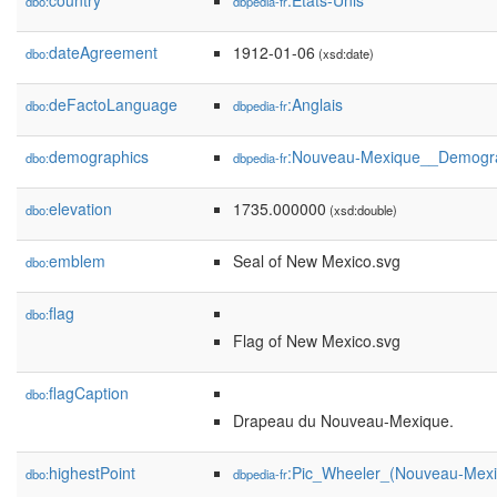
country
:États-Unis
dbo:
dbpedia-fr
dateAgreement
1912-01-06
dbo:
(xsd:date)
deFactoLanguage
:Anglais
dbo:
dbpedia-fr
demographics
:Nouveau-Mexique__Demogr
dbo:
dbpedia-fr
elevation
1735.000000
dbo:
(xsd:double)
emblem
Seal of New Mexico.svg
dbo:
flag
dbo:
Flag of New Mexico.svg
flagCaption
dbo:
Drapeau du Nouveau-Mexique.
highestPoint
:Pic_Wheeler_(Nouveau-Mexi
dbo:
dbpedia-fr