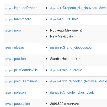
légendeDrapeau
:Drapeau_du_Nouveau-Mexi
prop-fr:
dbpedia-fr
mammifère
:Ours_noir
prop-fr:
dbpedia-fr
nom
Nouveau-Mexique
prop-fr:
(fr)
New Mexico
(fr)
oiseau
:Grand_Géocoucou
prop-fr:
dbpedia-fr
papillon
Sandia Hairstreak
prop-fr:
(fr)
plusGrandeVille
:Albuquerque
prop-fr:
dbpedia-fr
pointCulminant
:Pic_Wheeler_(Nouveau-Mexi
prop-fr:
dbpedia-fr
poisson
:Oncorhynchus_clarkii
prop-fr:
dbpedia-fr
population
2096829
prop-fr:
(xsd:integer)