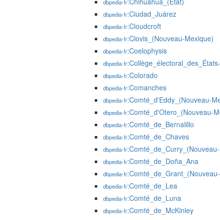
:Chihuahua_(État)
dbpedia-fr
:Ciudad_Juárez
dbpedia-fr
:Cloudcroft
dbpedia-fr
:Clovis_(Nouveau-Mexique)
dbpedia-fr
:Coelophysis
dbpedia-fr
:Collège_électoral_des_États
dbpedia-fr
:Colorado
dbpedia-fr
:Comanches
dbpedia-fr
:Comté_d'Eddy_(Nouveau-Me
dbpedia-fr
:Comté_d'Otero_(Nouveau-M
dbpedia-fr
:Comté_de_Bernalillo
dbpedia-fr
:Comté_de_Chaves
dbpedia-fr
:Comté_de_Curry_(Nouveau-
dbpedia-fr
:Comté_de_Doña_Ana
dbpedia-fr
:Comté_de_Grant_(Nouveau-
dbpedia-fr
:Comté_de_Lea
dbpedia-fr
:Comté_de_Luna
dbpedia-fr
:Comté_de_McKinley
dbpedia-fr