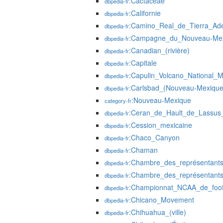
:Cactaceae
dbpedia-fr
:Californie
dbpedia-fr
:Camino_Real_de_Tierra_Ade
dbpedia-fr
:Campagne_du_Nouveau-Me
dbpedia-fr
:Canadian_(rivière)
dbpedia-fr
:Capitale
dbpedia-fr
:Capulin_Volcano_National_
dbpedia-fr
:Carlsbad_(Nouveau-Mexique
dbpedia-fr
:Nouveau-Mexique
category-fr
:Ceran_de_Hault_de_Lassus_
dbpedia-fr
:Cession_mexicaine
dbpedia-fr
:Chaco_Canyon
dbpedia-fr
:Chaman
dbpedia-fr
:Chambre_des_représentants
dbpedia-fr
:Chambre_des_représentant
dbpedia-fr
:Championnat_NCAA_de_footb
dbpedia-fr
:Chicano_Movement
dbpedia-fr
:Chihuahua_(ville)
dbpedia-fr