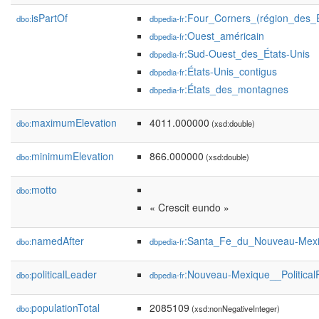
isPartOf
:Four_Corners_(région_des_É
dbo:
dbpedia-fr
:Ouest_américain
dbpedia-fr
:Sud-Ouest_des_États-Unis
dbpedia-fr
:États-Unis_contigus
dbpedia-fr
:États_des_montagnes
dbpedia-fr
maximumElevation
4011.000000
dbo:
(xsd:double)
minimumElevation
866.000000
dbo:
(xsd:double)
motto
dbo:
« Crescit eundo »
namedAfter
:Santa_Fe_du_Nouveau-Mex
dbo:
dbpedia-fr
politicalLeader
:Nouveau-Mexique__Political
dbo:
dbpedia-fr
populationTotal
2085109
dbo:
(xsd:nonNegativeInteger)