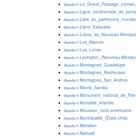
:Le_Grand_Passage_(roman,
dbpedia-fr
:Ligne_continentale_de_par
dbpedia-fr
:Liste_du_patrimoine_mondi
dbpedia-fr
:Llano_Estacado
dbpedia-fr
:Lobos_du_Nouveau-Mexiqu
dbpedia-fr
:Los_Alamos
dbpedia-fr
:Los_Lunas
dbpedia-fr
:Lovington_(Nouveau-Mexiqu
dbpedia-fr
:Montagnes_Guadalupe
dbpedia-fr
:Montagnes_Rocheuses
dbpedia-fr
:Montagnes_San_Andres
dbpedia-fr
:Monts_Sandia
dbpedia-fr
:Monument_national_de_Petr
dbpedia-fr
:Mortalité_infantile
dbpedia-fr
:Mousson_nord-américaine
dbpedia-fr
:Municipalité_(États-Unis)
dbpedia-fr
:Méridien
dbpedia-fr
:Nahuatl
dbpedia-fr