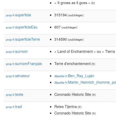
« It grows as it goes »
(fr)
superficie
315194
prop-fr:
(xsd:integer)
superficieEau
607
prop-fr:
(xsd:integer)
superficieTerre
314590
prop-fr:
(xsd:integer)
surnom
« Land of Enchantment » ou « Tierra
prop-fr:
surnomFrançais
Terre d'enchantement
prop-fr:
(fr)
sénateur
:Ben_Ray_Luján
prop-fr:
dbpedia-fr
:Martin_Heinrich_(homme_pol
dbpedia-fr
texte
Coronado Historic Site
prop-fr:
(fr)
trad
Reies Tijerina
prop-fr:
(fr)
Coronado Historic Site
(fr)