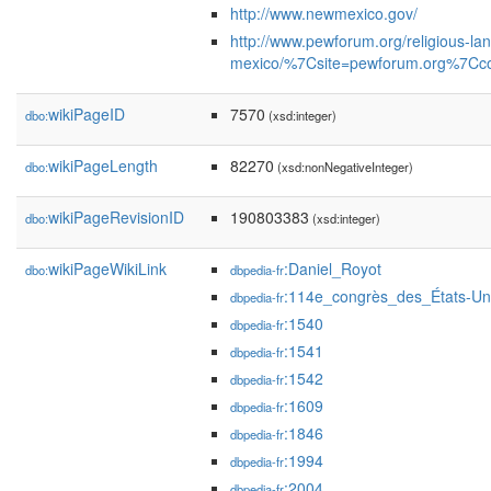
http://www.newmexico.gov/
http://www.pewforum.org/religious-la
mexico/%7Csite=pewforum.org%7C
wikiPageID
7570
dbo:
(xsd:integer)
wikiPageLength
82270
dbo:
(xsd:nonNegativeInteger)
wikiPageRevisionID
190803383
dbo:
(xsd:integer)
wikiPageWikiLink
:Daniel_Royot
dbo:
dbpedia-fr
:114e_congrès_des_États-Un
dbpedia-fr
:1540
dbpedia-fr
:1541
dbpedia-fr
:1542
dbpedia-fr
:1609
dbpedia-fr
:1846
dbpedia-fr
:1994
dbpedia-fr
:2004
dbpedia-fr