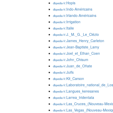
:Hopis
dbpedia-fr
:Indo-Américains
dbpedia-fr
:Irlando-Américains
dbpedia-fr
:Irrigation
dbpedia-fr
:Italie
dbpedia-fr
:J._M._G._Le_Clézio
dbpedia-fr
:James_Henry_Carleton
dbpedia-fr
:Jean-Baptiste_Lamy
dbpedia-fr
:Joel_et_Ethan_Coen
dbpedia-fr
:John_Chisum
dbpedia-fr
:Juan_de_Oñate
dbpedia-fr
:Juifs
dbpedia-fr
:Kit_Carson
dbpedia-fr
:Laboratoire_national_de_Lo
dbpedia-fr
:Langues_keresanes
dbpedia-fr
:Larrea_tridentata
dbpedia-fr
:Las_Cruces_(Nouveau-Mexi
dbpedia-fr
:Las_Vegas_(Nouveau-Mexiq
dbpedia-fr