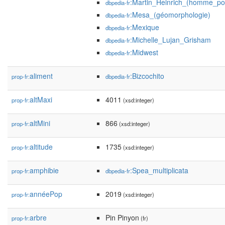
:Martin_Heinrich_(homme_pol
dbpedia-fr
:Mesa_(géomorphologie)
dbpedia-fr
:Mexique
dbpedia-fr
:Michelle_Lujan_Grisham
dbpedia-fr
:Midwest
dbpedia-fr
aliment
:Bizcochito
prop-fr:
dbpedia-fr
altMaxi
4011
prop-fr:
(xsd:integer)
altMini
866
prop-fr:
(xsd:integer)
altitude
1735
prop-fr:
(xsd:integer)
amphibie
:Spea_multiplicata
prop-fr:
dbpedia-fr
annéePop
2019
prop-fr:
(xsd:integer)
arbre
Pin Pinyon
prop-fr:
(fr)