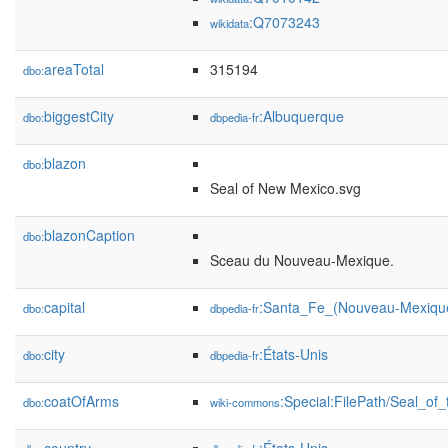
:Q7073243
wikidata
areaTotal
315194
dbo:
biggestCity
:Albuquerque
dbo:
dbpedia-fr
blazon
dbo:
Seal of New Mexico.svg
blazonCaption
dbo:
Sceau du Nouveau-Mexique.
capital
:Santa_Fe_(Nouveau-Mexiqu
dbo:
dbpedia-fr
city
:États-Unis
dbo:
dbpedia-fr
coatOfArms
:Special:FilePath/Seal_o
dbo:
wiki-commons