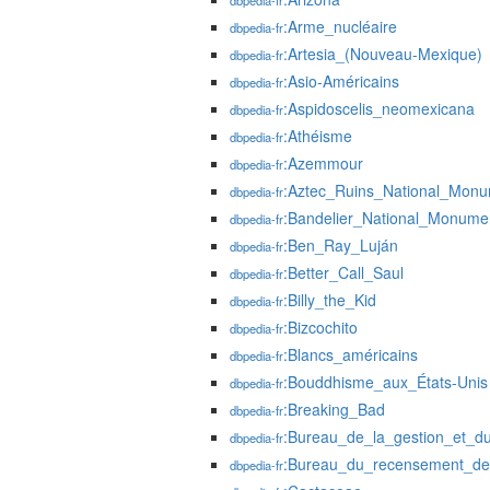
dbpedia-fr
:Arme_nucléaire
dbpedia-fr
:Artesia_(Nouveau-Mexique)
dbpedia-fr
:Asio-Américains
dbpedia-fr
:Aspidoscelis_neomexicana
dbpedia-fr
:Athéisme
dbpedia-fr
:Azemmour
dbpedia-fr
:Aztec_Ruins_National_Mon
dbpedia-fr
:Bandelier_National_Monume
dbpedia-fr
:Ben_Ray_Luján
dbpedia-fr
:Better_Call_Saul
dbpedia-fr
:Billy_the_Kid
dbpedia-fr
:Bizcochito
dbpedia-fr
:Blancs_américains
dbpedia-fr
:Bouddhisme_aux_États-Unis
dbpedia-fr
:Breaking_Bad
dbpedia-fr
:Bureau_de_la_gestion_et_d
dbpedia-fr
:Bureau_du_recensement_de
dbpedia-fr