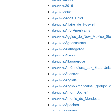
:2019
dbpedia-fr
:2021
dbpedia-fr
:Adolf_Hitler
dbpedia-fr
:Affaire_de_Roswell
dbpedia-fr
:Afro-Américains
dbpedia-fr
:Aggies_de_New_Mexico_Sta
dbpedia-fr
:Agnosticisme
dbpedia-fr
:Alamogordo
dbpedia-fr
:Alaska
dbpedia-fr
:Albuquerque
dbpedia-fr
:Amérindiens_aux_États-Unis
dbpedia-fr
:Anasazis
dbpedia-fr
:Anglais
dbpedia-fr
:Anglo-Américains_(groupe_e
dbpedia-fr
:Anton_Docher
dbpedia-fr
:Antonio_de_Mendoza
dbpedia-fr
:Apaches
dbpedia-fr
:Arizona