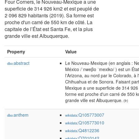
Four Corners, le Nouveau-Mexique a une
superficie de 314 926 km2 et est peuplé de
2 096 829 habitants (2019). Sa forme est
proche d'un carré de 550 km de côté. La
capitale de l’État est Santa Fe, et la plus
grande ville est Albuquerque.
Property
Value
abstract
Le Nouveau-Mexique (en anglais : Ne
dbo:
México /ˈnweβo ˈmexiko/ ) est un État
l'Arizona, au nord par le Colorado, à 
Chihuahua et de Sonora. Faisant part
Mexique a une superficie de 314 926 
forme est proche d'un carré de 550 km 
grande ville est Albuquerque.
(fr)
anthem
:Q105773007
dbo:
wikidata
:Q105773010
wikidata
:Q4812236
wikidata
:Q7010142
wikidata