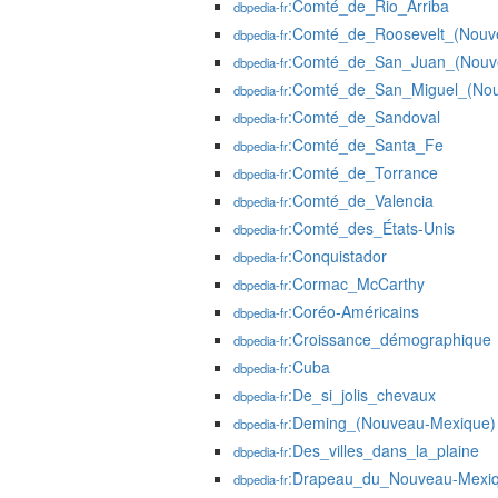
:Comté_de_Rio_Arriba
dbpedia-fr
:Comté_de_Roosevelt_(Nouv
dbpedia-fr
:Comté_de_San_Juan_(Nouv
dbpedia-fr
:Comté_de_San_Miguel_(Nou
dbpedia-fr
:Comté_de_Sandoval
dbpedia-fr
:Comté_de_Santa_Fe
dbpedia-fr
:Comté_de_Torrance
dbpedia-fr
:Comté_de_Valencia
dbpedia-fr
:Comté_des_États-Unis
dbpedia-fr
:Conquistador
dbpedia-fr
:Cormac_McCarthy
dbpedia-fr
:Coréo-Américains
dbpedia-fr
:Croissance_démographique
dbpedia-fr
:Cuba
dbpedia-fr
:De_si_jolis_chevaux
dbpedia-fr
:Deming_(Nouveau-Mexique)
dbpedia-fr
:Des_villes_dans_la_plaine
dbpedia-fr
:Drapeau_du_Nouveau-Mexi
dbpedia-fr