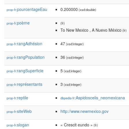
pourcentageEau
0.200000
prop-fr:
(xsd:double)
poème
prop-fr:
(fr)
To New Mexico , A Nuevo México
(fr)
rangAdhésion
47
prop-fr:
(xsd:integer)
rangPopulation
36
prop-fr:
(xsd:integer)
rangSuperficie
5
prop-fr:
(xsd:integer)
représentants
3
prop-fr:
(xsd:integer)
reptile
:Aspidoscelis_neomexicana
prop-fr:
dbpedia-fr
siteWeb
http://www.newmexico.gov
prop-fr:
slogan
« Crescit eundo »
prop-fr:
(fr)