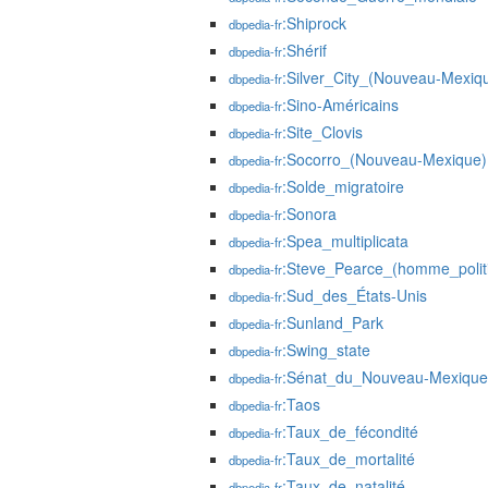
:Shiprock
dbpedia-fr
:Shérif
dbpedia-fr
:Silver_City_(Nouveau-Mexiq
dbpedia-fr
:Sino-Américains
dbpedia-fr
:Site_Clovis
dbpedia-fr
:Socorro_(Nouveau-Mexique)
dbpedia-fr
:Solde_migratoire
dbpedia-fr
:Sonora
dbpedia-fr
:Spea_multiplicata
dbpedia-fr
:Steve_Pearce_(homme_polit
dbpedia-fr
:Sud_des_États-Unis
dbpedia-fr
:Sunland_Park
dbpedia-fr
:Swing_state
dbpedia-fr
:Sénat_du_Nouveau-Mexique
dbpedia-fr
:Taos
dbpedia-fr
:Taux_de_fécondité
dbpedia-fr
:Taux_de_mortalité
dbpedia-fr
:Taux_de_natalité
dbpedia-fr