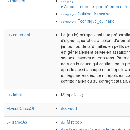
subject
dct:
category-
:Aliment_nommé_par_référence_à_u
fr
:Cuisine_française
category-fr
:Technique_culinaire
category-fr
comment
La (ou le) mirepoix est une préparati
rdfs:
d'oignons, carottes et céleri, d'aroma
jambon ou de lard, taillés en petits dés
est généralement servie en assaiso
soupes, viandes ou poissons. Par mét
nom de la sauce qui contient cette pr
appelle aussi « coupe en mirepoix » l
un légume en dés. Le mirepoix est c
soffritto italien ou au sofregit catalan.
(
label
Mirepoix
rdfs:
(en)
subClassOf
:Food
rdfs:
dbo
sameAs
:Mirepoix
owl:
dbr
:Category:Mirepoix_(cu
dbpedia-commons