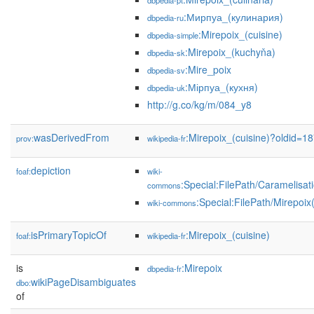
dbpedia-pt
:Мирпуа_(кулинария)
dbpedia-ru
:Mirepoix_(cuisine)
dbpedia-simple
:Mirepoix_(kuchyňa)
dbpedia-sk
:Mire_poix
dbpedia-sv
:Мірпуа_(кухня)
dbpedia-uk
http://g.co/kg/m/084_y8
wasDerivedFrom
:Mirepoix_(cuisine)?oldid=
prov:
wikipedia-fr
depiction
foaf:
wiki-
:Special:FilePath/Caramelisat
commons
:Special:FilePath/Mirepoix(
wiki-commons
isPrimaryTopicOf
:Mirepoix_(cuisine)
foaf:
wikipedia-fr
is
:Mirepoix
dbpedia-fr
wikiPageDisambiguates
dbo:
of