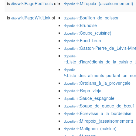
is
wikiPageRedirects
of
:Mirepoix_(assaisonnement)
dbo:
dbpedia-fr
is
wikiPageWikiLink
of
:Bouillon_de_poisson
dbo:
dbpedia-fr
:Brunoise
dbpedia-fr
:Coupe_(cuisine)
dbpedia-fr
:Fond_brun
dbpedia-fr
:Gaston-Pierre_de_Lévis-Mir
dbpedia-fr
dbpedia-
:Liste_d'ingrédients_de_la_cuisine_
fr
dbpedia-
:Liste_des_aliments_portant_un_n
fr
:Ortolans_à_la_provençale
dbpedia-fr
:Ropa_vieja
dbpedia-fr
:Sauce_espagnole
dbpedia-fr
:Soupe_de_queue_de_bœuf
dbpedia-fr
:Écrevisse_à_la_bordelaise
dbpedia-fr
:Mirepoix_(assaisonnement)
dbpedia-fr
:Matignon_(cuisine)
dbpedia-fr