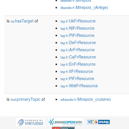
:Mirepoix
dbpedia-fr
:Mirepoix_(Ariège)
dbpedia-fr
is
hasTarget
of
:UkFrResource
oa:
tag-fr
:NlFrResource
tag-fr
:PtFrResource
tag-fr
:DeFrResource
tag-fr
:ArFrResource
tag-fr
:CaFrResource
tag-fr
:EnFrResource
tag-fr
:ItFrResource
tag-fr
:PlFrResource
tag-fr
:WdtFrResource
tag-fr
is
primaryTopic
of
:Mirepoix_(cuisine)
foaf:
wikipedia-fr