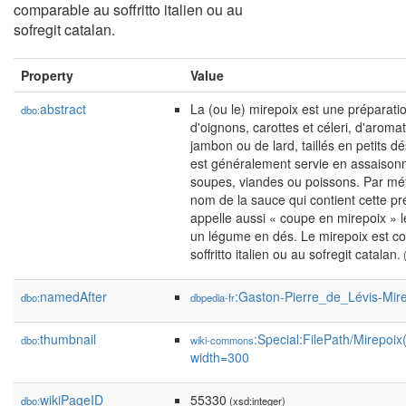
comparable au soffritto italien ou au
sofregit catalan.
Property
Value
abstract
La (ou le) mirepoix est une préparati
dbo:
d'oignons, carottes et céleri, d'aroma
jambon ou de lard, taillés en petits dés
est généralement servie en assaiso
soupes, viandes ou poissons. Par mét
nom de la sauce qui contient cette pr
appelle aussi « coupe en mirepoix » l
un légume en dés. Le mirepoix est c
soffritto italien ou au sofregit catalan.
(
namedAfter
:Gaston-Pierre_de_Lévis-Mir
dbo:
dbpedia-fr
thumbnail
:Special:FilePath/Mirepoix
dbo:
wiki-commons
width=300
wikiPageID
55330
dbo:
(xsd:integer)