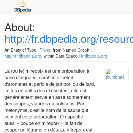
About:
http://fr.dbpedia.org/resou
An Entity of Type :
Thing
, from Named Graph :
http://fr.dbpedia.org
, within Data Space :
fr.dbpedia.org
La (ou le) mirepoix est une préparation à
base d'oignons, carottes et céleri,
d'aromates et parfois de jambon ou de lard,
taillés en petits dés et rissolés ; elle est
généralement servie en assaisonnement
des soupes, viandes ou poissons. Par
métonymie, c'est le nom de la sauce qui
contient cette préparation. On appelle
aussi « coupe en mirepoix » le fait de
couper un légume en dés. Le mirepoix est