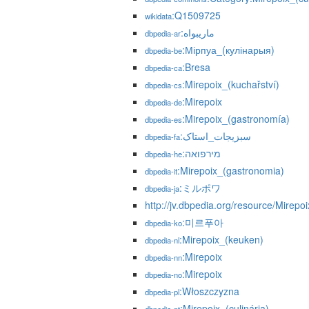
:Q1509725
wikidata
:ماريبواه
dbpedia-ar
:Мірпуа_(кулінарыя)
dbpedia-be
:Bresa
dbpedia-ca
:Mirepoix_(kuchařství)
dbpedia-cs
:Mirepoix
dbpedia-de
:Mirepoix_(gastronomía)
dbpedia-es
:سبزیجات_استاک
dbpedia-fa
:מירפואה
dbpedia-he
:Mirepoix_(gastronomia)
dbpedia-it
:ミルポワ
dbpedia-ja
http://jv.dbpedia.org/resource/Mirepoi
:미르푸아
dbpedia-ko
:Mirepoix_(keuken)
dbpedia-nl
:Mirepoix
dbpedia-nn
:Mirepoix
dbpedia-no
:Włoszczyzna
dbpedia-pl
:Mirepoix_(culinária)