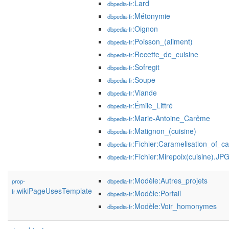
:Lard
dbpedia-fr
:Métonymie
dbpedia-fr
:Oignon
dbpedia-fr
:Poisson_(aliment)
dbpedia-fr
:Recette_de_cuisine
dbpedia-fr
:Sofregit
dbpedia-fr
:Soupe
dbpedia-fr
:Viande
dbpedia-fr
:Émile_Littré
dbpedia-fr
:Marie-Antoine_Carême
dbpedia-fr
:Matignon_(cuisine)
dbpedia-fr
:Fichier:Caramelisation_of_ca
dbpedia-fr
:Fichier:Mirepoix(cuisine).JP
dbpedia-fr
:Modèle:Autres_projets
prop-
dbpedia-fr
wikiPageUsesTemplate
fr:
:Modèle:Portail
dbpedia-fr
:Modèle:Voir_homonymes
dbpedia-fr