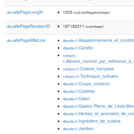
wikiPageLength
1555
dbo:
(xsd:nonNegativeInteger)
wikiPageRevisionID
187162211
dbo:
(xsd:integer)
wikiPageWikiLink
:Assaisonnements_et_condim
dbo:
dbpedia-fr
:Carotte
dbpedia-fr
category-
:Aliment_nommé_par_référence_à_u
fr
:Cuisine_française
category-fr
:Technique_culinaire
category-fr
:Coupe_(cuisine)
dbpedia-fr
:Cuisinier
dbpedia-fr
:Céleri
dbpedia-fr
:Gaston-Pierre_de_Lévis-Mir
dbpedia-fr
:Herbes_et_aromates_de_cui
dbpedia-fr
:Ingrédient_de_cuisine
dbpedia-fr
:Jambon
dbpedia-fr