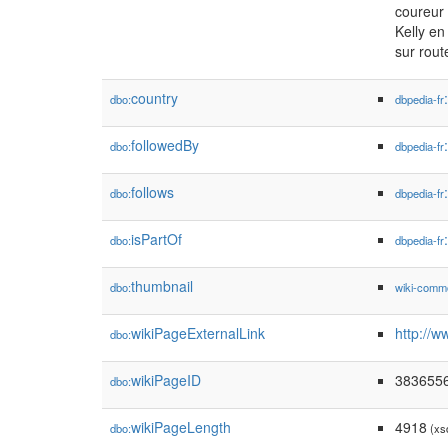
coureur
Kelly e
sur rout
country
dbo:
dbpedia-fr
followedBy
dbo:
dbpedia-fr
follows
dbo:
dbpedia-fr
isPartOf
dbo:
dbpedia-fr
thumbnail
dbo:
wiki-comm
wikiPageExternalLink
http://
dbo:
wikiPageID
383655
dbo:
wikiPageLength
4918
dbo:
(xs