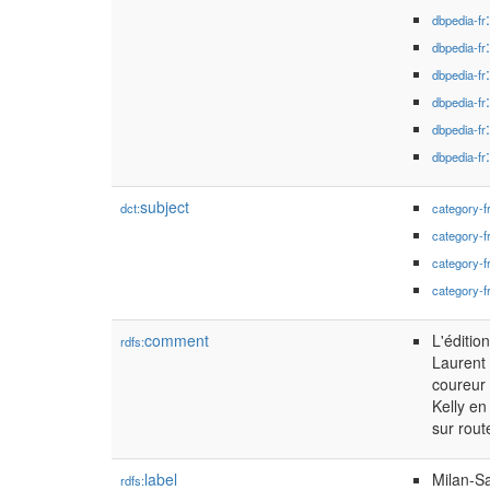
dbpedia-fr
dbpedia-fr
dbpedia-fr
dbpedia-fr
dbpedia-fr
dbpedia-fr
subject
dct:
category-f
category-f
category-f
category-f
comment
L'éditio
rdfs:
Laurent 
coureur
Kelly e
sur rout
label
Milan-S
rdfs: