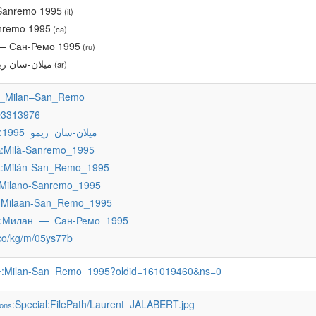
Sanremo 1995
(it)
nremo 1995
(ca)
— Сан-Ремо 1995
(ru)
ميلان-سان ريمو 
(ar)
5_Milan–San_Remo
Q3313976
:ميلان-سان_ريمو_1995
:Milà-Sanremo_1995
a
:Milán-San_Remo_1995
s
:Milano-Sanremo_1995
:Milaan-San_Remo_1995
:Милан_—_Сан-Ремо_1995
.co/kg/m/05ys77b
:Milan-San_Remo_1995?oldid=161019460&ns=0
r
:Special:FilePath/Laurent_JALABERT.jpg
ons