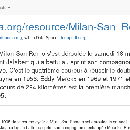
ats
edia.org/resource/Milan-San
r.dbpedia.org
, within Data Space :
fr.dbpedia.org
e Milan-San Remo s'est déroulée le samedi 18 m
nt Jalabert qui a battu au sprint son compagn
ve. C'est le quatrième coureur à réussir le doub
uyne en 1956, Eddy Merckx en 1969 et 1971 et
rcours de 294 kilomètres est la première manc
95.
n 1995 de la course cycliste Milan-San Remo s'est déroulée le samedi 
Jalabert qui a battu au sprint son compagnon d'échappée Maurizio Fondr