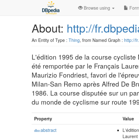
Browse using
Form
About:
http://fr.dbp
An Entity of Type :
Thing
, from Named Graph :
http://f
L'édition 1995 de la course cyclist
été remportée par le Français Laure
Maurizio Fondriest, favori de l'épreu
Milan-San Remo après Alfred De Br
1986. La course disputée sur un pa
du monde de cyclisme sur route 19
Property
Value
abstract
L'éditio
dbo:
Laurent 