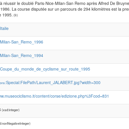
 à réussir le doublé Paris-Nice-Milan-San Remo après Alfred De Bruy
n 1986. La course disputée sur un parcours de 294 kilomètres est la 
e 1995.
(fr)
:Italie
:Milan-San_Remo_1996
:Milan-San_Remo_1994
:Coupe_du_monde_de_cyclisme_sur_route_1995
:Special:FilePath/Laurent_JALABERT.jpg?width=300
ons
www.museociclismo.it/content/corse/edizione.php%3Fcod=831
6
(xsd:integer)
d:nonNegativeInteger)