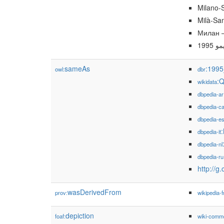
Milano-
Milà-Sa
Милан 
1995
sameAs
:199
owl:
dbr
:
wikidata
dbpedia-ar
dbpedia-c
dbpedia-e
dbpedia-it
dbpedia-nl
dbpedia-ru
http://g
wasDerivedFrom
prov:
wikipedia-f
depiction
foaf:
wiki-comm