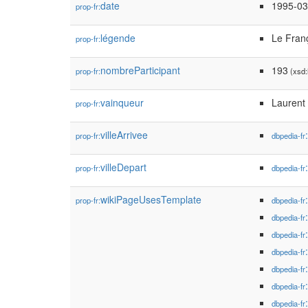
date
1995-03
prop-fr:
légende
Le Franç
prop-fr:
nombreParticipant
193
prop-fr:
(xsd:
vainqueur
Laurent 
prop-fr:
villeArrivee
prop-fr:
dbpedia-fr
villeDepart
prop-fr:
dbpedia-fr
wikiPageUsesTemplate
prop-fr:
dbpedia-fr
dbpedia-fr
dbpedia-fr
dbpedia-fr
dbpedia-fr
dbpedia-fr
dbpedia-fr