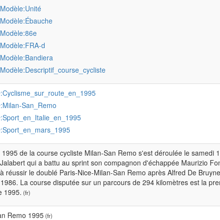
:Modèle:Unité
:Modèle:Ébauche
:Modèle:86e
:Modèle:FRA-d
:Modèle:Bandiera
:Modèle:Descriptif_course_cycliste
:Cyclisme_sur_route_en_1995
r
:Milan-San_Remo
r
:Sport_en_Italie_en_1995
r
:Sport_en_mars_1995
r
n 1995 de la course cycliste Milan-San Remo s'est déroulée le samedi 
Jalabert qui a battu au sprint son compagnon d'échappée Maurizio Fondr
 à réussir le doublé Paris-Nice-Milan-San Remo après Alfred De Bruy
n 1986. La course disputée sur un parcours de 294 kilomètres est la 
e 1995.
(fr)
an Remo 1995
(fr)