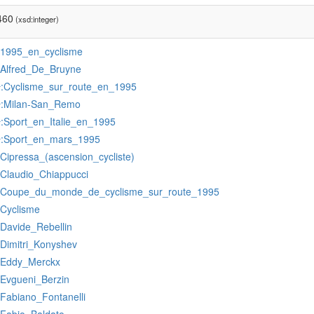
460
(xsd:integer)
:1995_en_cyclisme
:Alfred_De_Bruyne
:Cyclisme_sur_route_en_1995
r
:Milan-San_Remo
r
:Sport_en_Italie_en_1995
r
:Sport_en_mars_1995
r
:Cipressa_(ascension_cycliste)
:Claudio_Chiappucci
:Coupe_du_monde_de_cyclisme_sur_route_1995
:Cyclisme
:Davide_Rebellin
:Dimitri_Konyshev
:Eddy_Merckx
:Evgueni_Berzin
:Fabiano_Fontanelli