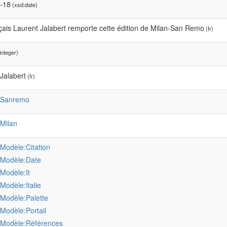
-18
(xsd:date)
ais Laurent Jalabert remporte cette édition de Milan-San Remo
(fr)
integer)
Jalabert
(fr)
:Sanremo
:Milan
:Modèle:Citation
:Modèle:Date
:Modèle:It
:Modèle:Italie
:Modèle:Palette
:Modèle:Portail
:Modèle:Références