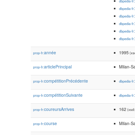
dbpedia-fr
dbpedia-fr
dbpedia-fr
dbpedia-fr
dbpedia-fr
dbpedia-fr
année
1995
prop-fr:
(xsd
articlePrincipal
Milan-S
prop-fr:
compétitionPrécédente
prop-fr:
dbpedia-fr
compétitionSuivante
prop-fr:
dbpedia-fr
coureursArrives
162
prop-fr:
(xsd:
course
Milan-S
prop-fr: