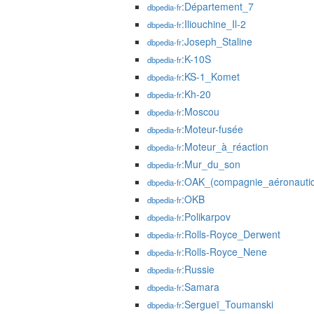
:Département_7
dbpedia-fr
:Iliouchine_Il-2
dbpedia-fr
:Joseph_Staline
dbpedia-fr
:K-10S
dbpedia-fr
:KS-1_Komet
dbpedia-fr
:Kh-20
dbpedia-fr
:Moscou
dbpedia-fr
:Moteur-fusée
dbpedia-fr
:Moteur_à_réaction
dbpedia-fr
:Mur_du_son
dbpedia-fr
:OAK_(compagnie_aéronauti
dbpedia-fr
:OKB
dbpedia-fr
:Polikarpov
dbpedia-fr
:Rolls-Royce_Derwent
dbpedia-fr
:Rolls-Royce_Nene
dbpedia-fr
:Russie
dbpedia-fr
:Samara
dbpedia-fr
:Sergueï_Toumanski
dbpedia-fr