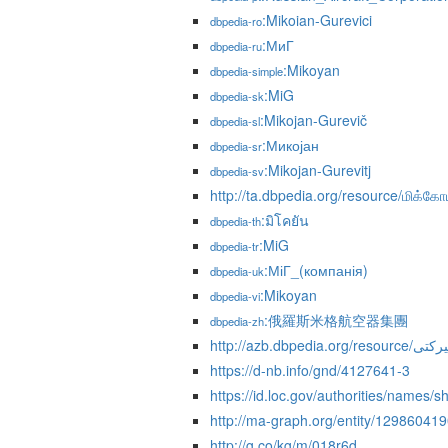
:Mikoian-Gurevici
dbpedia-ro
:МиГ
dbpedia-ru
:Mikoyan
dbpedia-simple
:MiG
dbpedia-sk
:Mikojan-Gurevič
dbpedia-sl
:Микојан
dbpedia-sr
:Mikojan-Gurevitj
dbpedia-sv
http://ta.dbpedia.org/resource/மிக்க
:มิโคยัน
dbpedia-th
:MiG
dbpedia-tr
:МіГ_(компанія)
dbpedia-uk
:Mikoyan
dbpedia-vi
:俄羅斯米格航空器集團
dbpedia-zh
http://azb.d
https://d-nb.info/gnd/4127641-3
https://id.loc.gov/authorities/names
http://ma-graph.org/entity/12986041
http://g.co/kg/m/018r6d