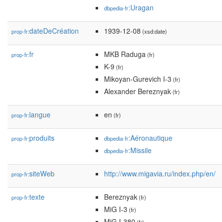
:Uragan
dbpedia-fr
dateDeCréation
1939-12-08
prop-fr:
(xsd:date)
fr
MKB Raduga
prop-fr:
(fr)
K-9
(fr)
Mikoyan-Gurevich I-3
(fr)
Alexander Bereznyak
(fr)
langue
en
prop-fr:
(fr)
produits
:Aéronautique
prop-fr:
dbpedia-fr
:Missile
dbpedia-fr
siteWeb
http://www.migavia.ru/index.php/en/
prop-fr:
texte
Bereznyak
prop-fr:
(fr)
MiG I-3
(fr)
MiG I-380