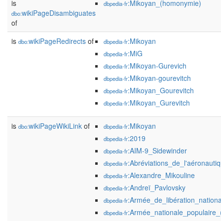
is
:Mikoyan_(homonymie)
dbpedia-fr
wikiPageDisambiguates
dbo:
of
is
wikiPageRedirects
of
:Mikoyan
dbo:
dbpedia-fr
:MiG
dbpedia-fr
:Mikoyan-Gurevich
dbpedia-fr
:Mikoyan-gourevitch
dbpedia-fr
:Mikoyan_Gourevitch
dbpedia-fr
:Mikoyan_Gurevitch
dbpedia-fr
is
wikiPageWikiLink
of
:Mikoyan
dbo:
dbpedia-fr
:2019
dbpedia-fr
:AIM-9_Sidewinder
dbpedia-fr
:Abréviations_de_l'aéronauti
dbpedia-fr
:Alexandre_Mikouline
dbpedia-fr
:Andreï_Pavlovsky
dbpedia-fr
:Armée_de_libération_nationa
dbpedia-fr
:Armée_nationale_populaire_(
dbpedia-fr