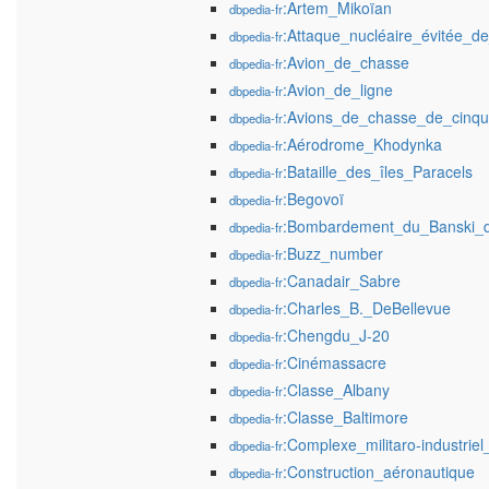
:Artem_Mikoïan
dbpedia-fr
:Attaque_nucléaire_évitée_de
dbpedia-fr
:Avion_de_chasse
dbpedia-fr
:Avion_de_ligne
dbpedia-fr
:Avions_de_chasse_de_cinqu
dbpedia-fr
:Aérodrome_Khodynka
dbpedia-fr
:Bataille_des_îles_Paracels
dbpedia-fr
:Begovoï
dbpedia-fr
:Bombardement_du_Banski_d
dbpedia-fr
:Buzz_number
dbpedia-fr
:Canadair_Sabre
dbpedia-fr
:Charles_B._DeBellevue
dbpedia-fr
:Chengdu_J-20
dbpedia-fr
:Cinémassacre
dbpedia-fr
:Classe_Albany
dbpedia-fr
:Classe_Baltimore
dbpedia-fr
:Complexe_militaro-industrie
dbpedia-fr
:Construction_aéronautique
dbpedia-fr