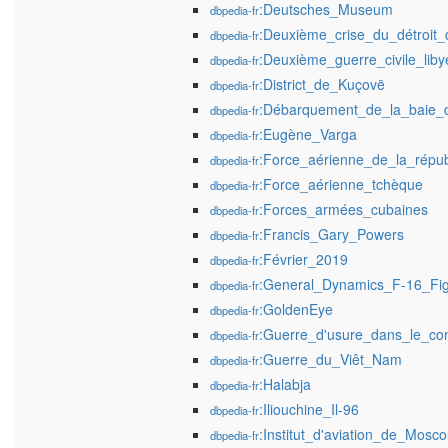
:Deutsches_Museum
dbpedia-fr
:Deuxième_crise_du_détroit
dbpedia-fr
:Deuxième_guerre_civile_lib
dbpedia-fr
:District_de_Kuçovë
dbpedia-fr
:Débarquement_de_la_baie_
dbpedia-fr
:Eugène_Varga
dbpedia-fr
:Force_aérienne_de_la_répu
dbpedia-fr
:Force_aérienne_tchèque
dbpedia-fr
:Forces_armées_cubaines
dbpedia-fr
:Francis_Gary_Powers
dbpedia-fr
:Février_2019
dbpedia-fr
:General_Dynamics_F-16_Fig
dbpedia-fr
:GoldenEye
dbpedia-fr
:Guerre_d'usure_dans_le_conf
dbpedia-fr
:Guerre_du_Viêt_Nam
dbpedia-fr
:Halabja
dbpedia-fr
:Iliouchine_Il-96
dbpedia-fr
:Institut_d'aviation_de_Mosc
dbpedia-fr