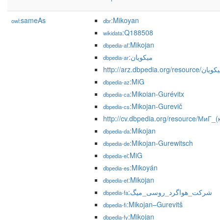
sameAs
:Mikoyan
owl:
dbr
:Q188508
wikidata
:Mikojan
dbpedia-af
:ميكويان
dbpedia-ar
http://arz.dbpedia.org/resource/
:MiG
dbpedia-az
:Mikoian-Gurévitx
dbpedia-ca
:Mikojan-Gurevič
dbpedia-cs
http://cv.dbpedia.org/resource/МиГ_
:Mikojan
dbpedia-da
:Mikojan-Gurewitsch
dbpedia-de
:MiG
dbpedia-el
:Mikoyán
dbpedia-es
:Mikojan
dbpedia-et
:شرکت_هواگرد_روسی_میگ
dbpedia-fa
:Mikojan–Gurevitš
dbpedia-fi
:Mikojan
dbpedia-fy