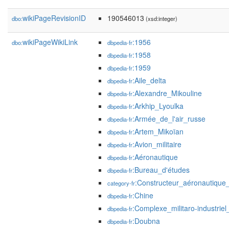
wikiPageRevisionID
190546013
dbo:
(xsd:integer)
wikiPageWikiLink
:1956
dbo:
dbpedia-fr
:1958
dbpedia-fr
:1959
dbpedia-fr
:Aile_delta
dbpedia-fr
:Alexandre_Mikouline
dbpedia-fr
:Arkhip_Lyoulka
dbpedia-fr
:Armée_de_l'air_russe
dbpedia-fr
:Artem_Mikoïan
dbpedia-fr
:Avion_militaire
dbpedia-fr
:Aéronautique
dbpedia-fr
:Bureau_d'études
dbpedia-fr
:Constructeur_aéronautiqu
category-fr
:Chine
dbpedia-fr
:Complexe_militaro-industrie
dbpedia-fr
:Doubna
dbpedia-fr