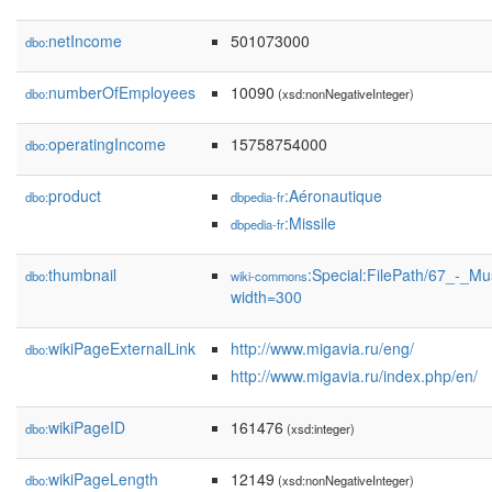
netIncome
501073000
dbo:
numberOfEmployees
10090
dbo:
(xsd:nonNegativeInteger)
operatingIncome
15758754000
dbo:
product
:Aéronautique
dbo:
dbpedia-fr
:Missile
dbpedia-fr
thumbnail
:Special:FilePath/67_-_
dbo:
wiki-commons
width=300
wikiPageExternalLink
http://www.migavia.ru/eng/
dbo:
http://www.migavia.ru/index.php/en/
wikiPageID
161476
dbo:
(xsd:integer)
wikiPageLength
12149
dbo:
(xsd:nonNegativeInteger)