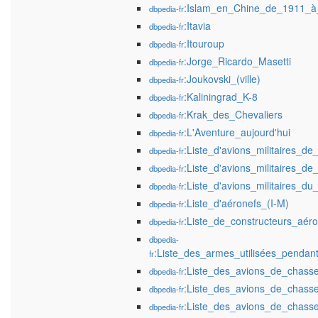
:Islam_en_Chine_de_1911_à
dbpedia-fr
:Itavia
dbpedia-fr
:Itouroup
dbpedia-fr
:Jorge_Ricardo_Masetti
dbpedia-fr
:Joukovski_(ville)
dbpedia-fr
:Kaliningrad_K-8
dbpedia-fr
:Krak_des_Chevaliers
dbpedia-fr
:L'Aventure_aujourd'hui
dbpedia-fr
:Liste_d'avions_militaires_
dbpedia-fr
:Liste_d'avions_militaires_d
dbpedia-fr
:Liste_d'avions_militaires_du
dbpedia-fr
:Liste_d'aéronefs_(I-M)
dbpedia-fr
:Liste_de_constructeurs_aér
dbpedia-fr
dbpedia-
:Liste_des_armes_utilisées_penda
fr
:Liste_des_avions_de_chass
dbpedia-fr
:Liste_des_avions_de_chass
dbpedia-fr
:Liste_des_avions_de_chass
dbpedia-fr