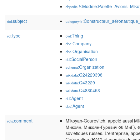
:Modèle:Palette_Avions_Miko
dbpedia-fr
subject
:Constructeur_aéronautiqu
dct:
category-fr
type
:Thing
rdf:
owl
:Company
dbo
:Organisation
dbo
:SocialPerson
dul
:Organization
schema
:Q24229398
wikidata
:Q43229
wikidata
:Q4830453
wikidata
:Agent
dul
:Agent
dbo
comment
Mikoyan-Gourevitch, appelé aussi Mi
rdfs:
Микоян, Микоян-Гуревич ou МиГ), est 
soviétiques russes. L'entreprise, appe
Corporation (RAC) et membre du conso