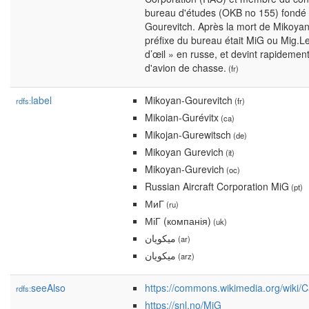
bureau d'études (OKB no 155) fondé 
Gourevitch. Après la mort de Mikoyan
préfixe du bureau était MiG ou Mig.Le 
d’œil » en russe, et devint rapideme
d'avion de chasse.
(fr)
label
Mikoyan-Gourevitch
rdfs:
(fr)
Mikoian-Gurévitx
(ca)
Mikojan-Gurewitsch
(de)
Mikoyan Gurevich
(it)
Mikoyan-Gurevich
(oc)
Russian Aircraft Corporation MiG
(pt)
МиГ
(ru)
МіГ (компанія)
(uk)
ميكويان
(ar)
ميكويان
(arz)
seeAlso
https://commons.wikimedia.org/wiki/
rdfs:
https://snl.no/MiG