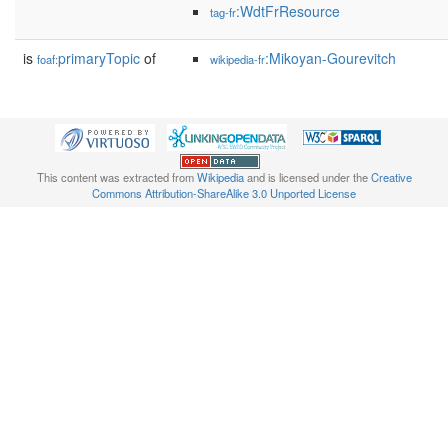
:WdtFrResource
tag-fr
is
primaryTopic
of
:Mikoyan-Gourevitch
foaf:
wikipedia-fr
This content was extracted from
Wikipedia
and is licensed under the
Creative
Commons Attribution-ShareAlike 3.0 Unported License