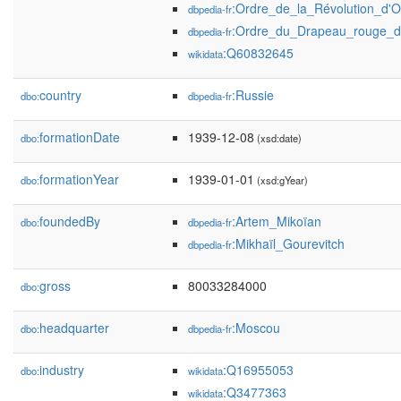
:Ordre_de_la_Révolution_d'O
dbpedia-fr
:Ordre_du_Drapeau_rouge_du
dbpedia-fr
:Q60832645
wikidata
country
:Russie
dbo:
dbpedia-fr
formationDate
1939-12-08
dbo:
(xsd:date)
formationYear
1939-01-01
dbo:
(xsd:gYear)
foundedBy
:Artem_Mikoïan
dbo:
dbpedia-fr
:Mikhaïl_Gourevitch
dbpedia-fr
gross
80033284000
dbo:
headquarter
:Moscou
dbo:
dbpedia-fr
industry
:Q16955053
dbo:
wikidata
:Q3477363
wikidata