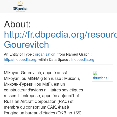
About:
http://fr.dbpedia.org/resou
Gourevitch
An Entity of Type :
organisation
, from Named Graph :
http://fr.dbpedia.org
, within Data Space :
fr.dbpedia.org
Mikoyan-Gourevitch, appelé aussi
Mikoyan, ou MiG/Mig (en russe : Микоян,
Микоян-Гуревич ou МиГ), est un
constructeur d'avions militaires soviétiques
russes. L'entreprise, appelée aujourd'hui
Russian Aircraft Corporation (RAC) et
membre du consortium OAK, était à
l'origine un bureau d'études (OKB no 155)