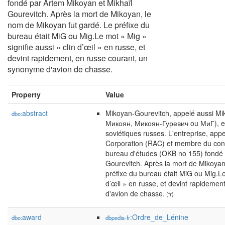
fondé par Artem Mikoyan et Mikhaïl
Gourevitch. Après la mort de Mikoyan, le
nom de Mikoyan fut gardé. Le préfixe du
bureau était MiG ou Mig.Le mot « Mig »
signifie aussi « clin d’œil » en russe, et
devint rapidement, en russe courant, un
synonyme d'avion de chasse.
Property
Value
abstract
Mikoyan-Gourevitch, appelé aussi Mi
dbo:
Микоян, Микоян-Гуревич ou МиГ), est 
soviétiques russes. L'entreprise, appe
Corporation (RAC) et membre du conso
bureau d'études (OKB no 155) fondé 
Gourevitch. Après la mort de Mikoyan
préfixe du bureau était MiG ou Mig.Le 
d’œil » en russe, et devint rapideme
d'avion de chasse.
(fr)
award
:Ordre_de_Lénine
dbo:
dbpedia-fr