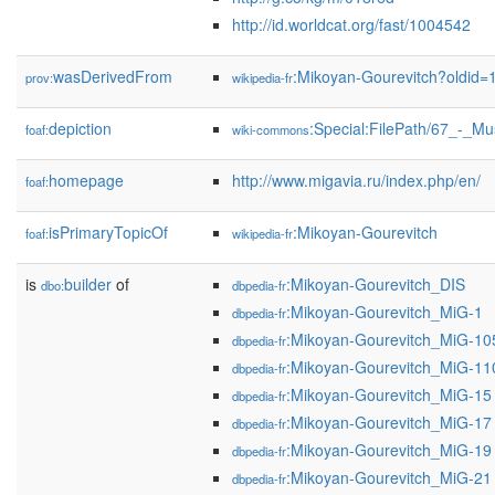
http://id.worldcat.org/fast/1004542
wasDerivedFrom
:Mikoyan-Gourevitch?oldid
prov:
wikipedia-fr
depiction
:Special:FilePath/67_-_M
foaf:
wiki-commons
homepage
http://www.migavia.ru/index.php/en/
foaf:
isPrimaryTopicOf
:Mikoyan-Gourevitch
foaf:
wikipedia-fr
is
builder
of
:Mikoyan-Gourevitch_DIS
dbo:
dbpedia-fr
:Mikoyan-Gourevitch_MiG-1
dbpedia-fr
:Mikoyan-Gourevitch_MiG-10
dbpedia-fr
:Mikoyan-Gourevitch_MiG-11
dbpedia-fr
:Mikoyan-Gourevitch_MiG-15
dbpedia-fr
:Mikoyan-Gourevitch_MiG-17
dbpedia-fr
:Mikoyan-Gourevitch_MiG-19
dbpedia-fr
:Mikoyan-Gourevitch_MiG-21
dbpedia-fr