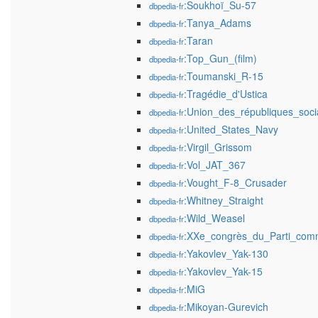
:Soukhoï_Su-57
dbpedia-fr
:Tanya_Adams
dbpedia-fr
:Taran
dbpedia-fr
:Top_Gun_(film)
dbpedia-fr
:Toumanski_R-15
dbpedia-fr
:Tragédie_d'Ustica
dbpedia-fr
:Union_des_républiques_socia
dbpedia-fr
:United_States_Navy
dbpedia-fr
:Virgil_Grissom
dbpedia-fr
:Vol_JAT_367
dbpedia-fr
:Vought_F-8_Crusader
dbpedia-fr
:Whitney_Straight
dbpedia-fr
:Wild_Weasel
dbpedia-fr
:XXe_congrès_du_Parti_comm
dbpedia-fr
:Yakovlev_Yak-130
dbpedia-fr
:Yakovlev_Yak-15
dbpedia-fr
:MiG
dbpedia-fr
:Mikoyan-Gurevich
dbpedia-fr