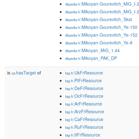
:Mikoyan-Gourevitch_MiG_I-
dbpedia-fr
:Mikoyan-Gourevitch_MiG_I-
dbpedia-fr
:Mikoyan-Gourevitch_Skat
dbpedia-fr
:Mikoyan-Gourevitch_Ye-150
dbpedia-fr
:Mikoyan-Gourevitch_Ye-152
dbpedia-fr
:Mikoyan-Gourevitch_Ye-8
dbpedia-fr
:Mikoyan_MiG_1.44
dbpedia-fr
:Mikoyan_PAK_DP
dbpedia-fr
is
hasTarget
of
:UkFrResource
oa:
tag-fr
:PtFrResource
tag-fr
:DeFrResource
tag-fr
:OcFrResource
tag-fr
:ArFrResource
tag-fr
:ArzFrResource
tag-fr
:CaFrResource
tag-fr
:RuFrResource
tag-fr
:ItFrResource
tag-fr