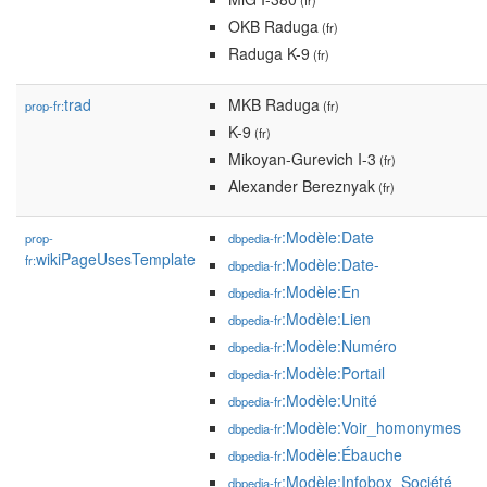
(fr)
OKB Raduga
(fr)
Raduga K-9
(fr)
trad
MKB Raduga
prop-fr:
(fr)
K-9
(fr)
Mikoyan-Gurevich I-3
(fr)
Alexander Bereznyak
(fr)
:Modèle:Date
prop-
dbpedia-fr
wikiPageUsesTemplate
fr:
:Modèle:Date-
dbpedia-fr
:Modèle:En
dbpedia-fr
:Modèle:Lien
dbpedia-fr
:Modèle:Numéro
dbpedia-fr
:Modèle:Portail
dbpedia-fr
:Modèle:Unité
dbpedia-fr
:Modèle:Voir_homonymes
dbpedia-fr
:Modèle:Ébauche
dbpedia-fr
:Modèle:Infobox_Société
dbpedia-fr