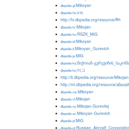
:Mikoyan
dbpedia-gl
:מיג
dbpedia-he
http://hi.dbpedia.org/resource/मिग
:Mikojan
dbpedia-hr
:RSZK_MiG
dbpedia-hu
:Mikoyan
dbpedia-id
:Mikoyan_Gurevich
dbpedia-it
:MiG
dbpedia-ja
:მიქოიან-გურევიჩის_საკო
dbpedia-ka
:미그
dbpedia-ko
http://lt.dbpedia.org/resource/Mikoja
http://ml.dbpedia.org/resource/മിഖ
:Mikoyan
dbpedia-ms
:Mikojan
dbpedia-nl
:Mikojan-Gurevitsj
dbpedia-no
:Mikoyan-Gurevich
dbpedia-oc
:MiG
dbpedia-pl
:Russian_Aircraft_Corporati
dbpedia-pt