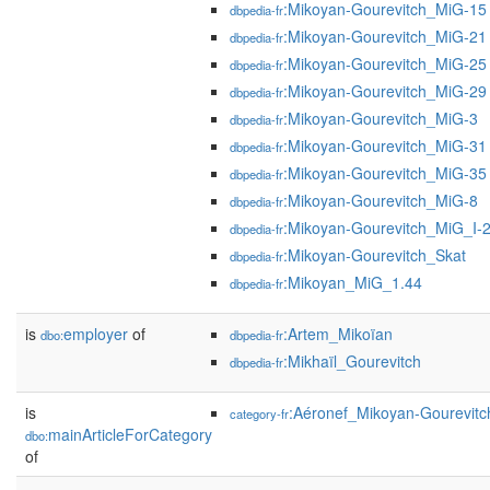
:Mikoyan-Gourevitch_MiG-15
dbpedia-fr
:Mikoyan-Gourevitch_MiG-21
dbpedia-fr
:Mikoyan-Gourevitch_MiG-25
dbpedia-fr
:Mikoyan-Gourevitch_MiG-29
dbpedia-fr
:Mikoyan-Gourevitch_MiG-3
dbpedia-fr
:Mikoyan-Gourevitch_MiG-31
dbpedia-fr
:Mikoyan-Gourevitch_MiG-35
dbpedia-fr
:Mikoyan-Gourevitch_MiG-8
dbpedia-fr
:Mikoyan-Gourevitch_MiG_I-
dbpedia-fr
:Mikoyan-Gourevitch_Skat
dbpedia-fr
:Mikoyan_MiG_1.44
dbpedia-fr
is
employer
of
:Artem_Mikoïan
dbo:
dbpedia-fr
:Mikhaïl_Gourevitch
dbpedia-fr
is
:Aéronef_Mikoyan-Gourevitc
category-fr
mainArticleForCategory
dbo:
of