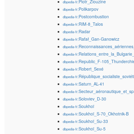
:Piotr_Ziouzine
dbpedia-fr
:Polikarpov
dbpedia-fr
:Postcombustion
dbpedia-fr
:RIM-8_Talos
dbpedia-fr
:Radar
dbpedia-fr
:Rafał_Gan-Ganowicz
dbpedia-fr
:Reconnaissances_aériennes_
dbpedia-fr
:Relations_entre_la_Bulgarie
dbpedia-fr
:Republic_F-105_Thunderchi
dbpedia-fr
:Robert_Sexé
dbpedia-fr
:République_socialiste_sovié
dbpedia-fr
:Saturn_AL-41
dbpedia-fr
:Secteur_aéronautique_et_spa
dbpedia-fr
:Soloviev_D-30
dbpedia-fr
:Soukhoï
dbpedia-fr
:Soukhoï_S-70_Okhotnik-B
dbpedia-fr
:Soukhoï_Su-33
dbpedia-fr
:Soukhoï_Su-5
dbpedia-fr