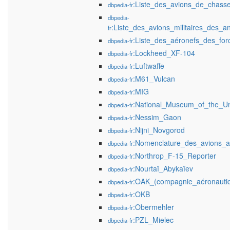
:Liste_des_avions_de_chasse
dbpedia-fr
dbpedia-
:Liste_des_avions_militaires_des_
fr
:Liste_des_aéronefs_des_fo
dbpedia-fr
:Lockheed_XF-104
dbpedia-fr
:Luftwaffe
dbpedia-fr
:M61_Vulcan
dbpedia-fr
:MIG
dbpedia-fr
:National_Museum_of_the_Un
dbpedia-fr
:Nessim_Gaon
dbpedia-fr
:Nijni_Novgorod
dbpedia-fr
:Nomenclature_des_avions_a
dbpedia-fr
:Northrop_F-15_Reporter
dbpedia-fr
:Nourtaï_Abykaïev
dbpedia-fr
:OAK_(compagnie_aéronauti
dbpedia-fr
:OKB
dbpedia-fr
:Obermehler
dbpedia-fr
:PZL_Mielec
dbpedia-fr