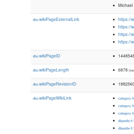
Michael
wikiPageExternalLink
https:/
dbo:
https:/
https://
https:/
wikiPageID
144854
dbo:
wikiPageLength
6878
dbo:
(xs
wikiPageRevisionID
188256
dbo:
wikiPageWikiLink
dbo:
category-f
category-f
category-f
dbpedia-fr
dbpedia-fr