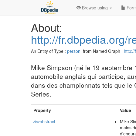
Browse using
Form
About:
http://fr.dbpedia.org
An Entity of Type :
person
, from Named Graph :
http:/
Mike Simpson (né le 19 septembre 1
automobile anglais qui participe, a
dans des championnats tels que le
Series.
Property
Value
abstract
Mike Sim
dbo:
mains d
d'endura