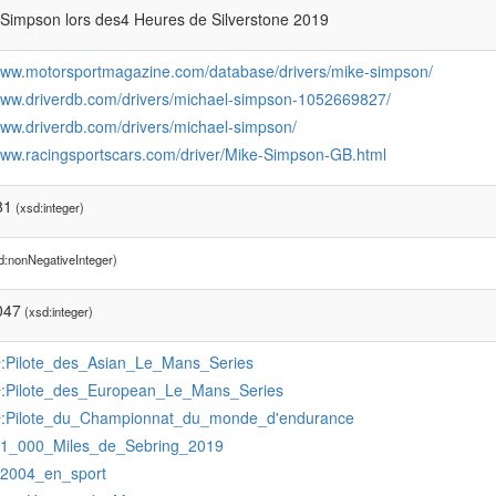
 Simpson lors des4 Heures de Silverstone 2019
/www.motorsportmagazine.com/database/drivers/mike-simpson/
/www.driverdb.com/drivers/michael-simpson-1052669827/
www.driverdb.com/drivers/michael-simpson/
/www.racingsportscars.com/driver/Mike-Simpson-GB.html
81
(xsd:integer)
d:nonNegativeInteger)
047
(xsd:integer)
:Pilote_des_Asian_Le_Mans_Series
r
:Pilote_des_European_Le_Mans_Series
r
:Pilote_du_Championnat_du_monde_d'endurance
r
:1_000_Miles_de_Sebring_2019
:2004_en_sport