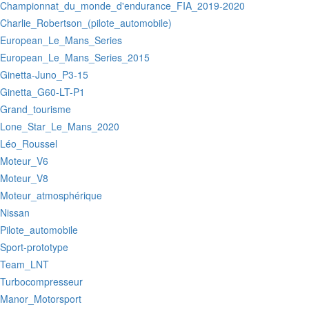
:Championnat_du_monde_d'endurance_FIA_2019-2020
:Charlie_Robertson_(pilote_automobile)
:European_Le_Mans_Series
:European_Le_Mans_Series_2015
:Ginetta-Juno_P3-15
:Ginetta_G60-LT-P1
:Grand_tourisme
:Lone_Star_Le_Mans_2020
:Léo_Roussel
:Moteur_V6
:Moteur_V8
:Moteur_atmosphérique
:Nissan
:Pilote_automobile
:Sport-prototype
:Team_LNT
:Turbocompresseur
:Manor_Motorsport