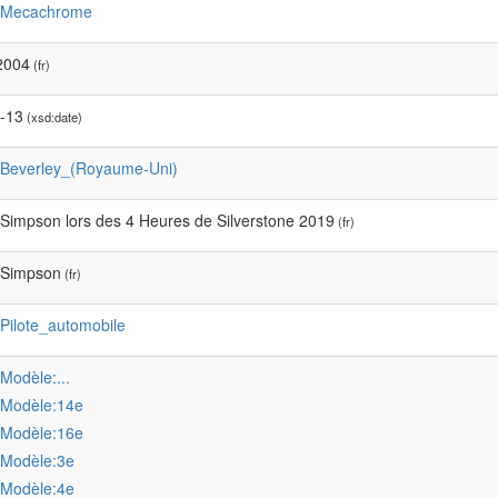
:Mecachrome
2004
(fr)
-13
(xsd:date)
:Beverley_(Royaume-Uni)
 Simpson lors des 4 Heures de Silverstone 2019
(fr)
 Simpson
(fr)
:Pilote_automobile
:Modèle:...
:Modèle:14e
:Modèle:16e
:Modèle:3e
:Modèle:4e