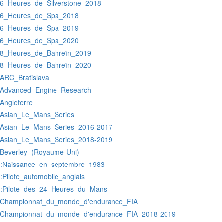
:6_Heures_de_Silverstone_2018
:6_Heures_de_Spa_2018
:6_Heures_de_Spa_2019
:6_Heures_de_Spa_2020
:8_Heures_de_Bahreïn_2019
:8_Heures_de_Bahreïn_2020
:ARC_Bratislava
:Advanced_Engine_Research
:Angleterre
:Asian_Le_Mans_Series
:Asian_Le_Mans_Series_2016-2017
:Asian_Le_Mans_Series_2018-2019
:Beverley_(Royaume-Uni)
:Naissance_en_septembre_1983
r
:Pilote_automobile_anglais
r
:Pilote_des_24_Heures_du_Mans
r
:Championnat_du_monde_d'endurance_FIA
:Championnat_du_monde_d'endurance_FIA_2018-2019