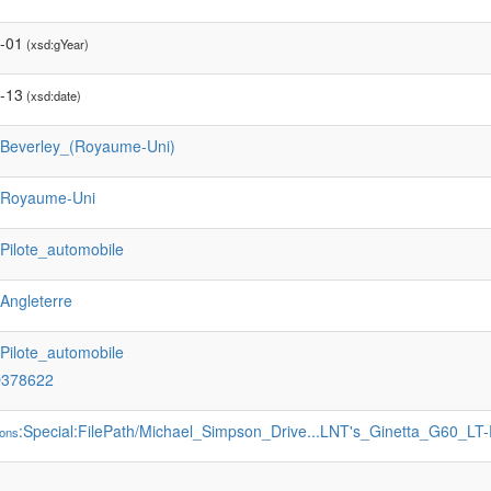
-01
(xsd:gYear)
-13
(xsd:date)
:Beverley_(Royaume-Uni)
:Royaume-Uni
:Pilote_automobile
:Angleterre
:Pilote_automobile
Q378622
:Special:FilePath/Michael_Simpson_Drive...LNT's_Ginetta_G60_LT
ons