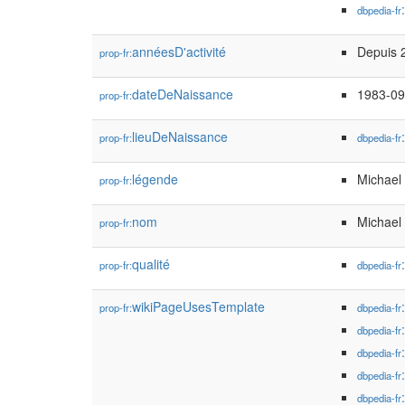
dbpedia-fr
annéesD'activité
Depuis 
prop-fr:
dateDeNaissance
1983-09
prop-fr:
lieuDeNaissance
prop-fr:
dbpedia-fr
légende
Michael
prop-fr:
nom
Michael
prop-fr:
qualité
prop-fr:
dbpedia-fr
wikiPageUsesTemplate
prop-fr:
dbpedia-fr
dbpedia-fr
dbpedia-fr
dbpedia-fr
dbpedia-fr