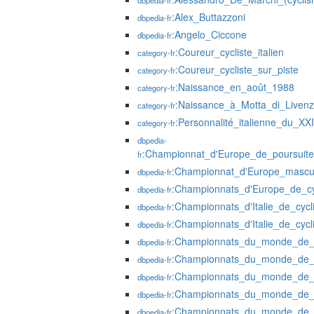
dbpedia-fr
:Alex_Buttazzoni
dbpedia-fr
:Angelo_Ciccone
dbpedia-fr
:Coureur_cycliste_italien
category-fr
:Coureur_cycliste_sur_piste
category-fr
:Naissance_en_août_1988
category-fr
:Naissance_à_Motta_di_Liven
category-fr
:Personnalité_italienne_du_XXI
category-fr
dbpedia-
:Championnat_d'Europe_de_poursuit
fr
:Championnat_d'Europe_mascul
dbpedia-fr
:Championnats_d'Europe_de_cy
dbpedia-fr
:Championnats_d'Italie_de_cycl
dbpedia-fr
:Championnats_d'Italie_de_cyc
dbpedia-fr
:Championnats_du_monde_de_c
dbpedia-fr
:Championnats_du_monde_de_c
dbpedia-fr
:Championnats_du_monde_de_c
dbpedia-fr
:Championnats_du_monde_de_c
dbpedia-fr
:Championnats_du_monde_de_c
dbpedia-fr