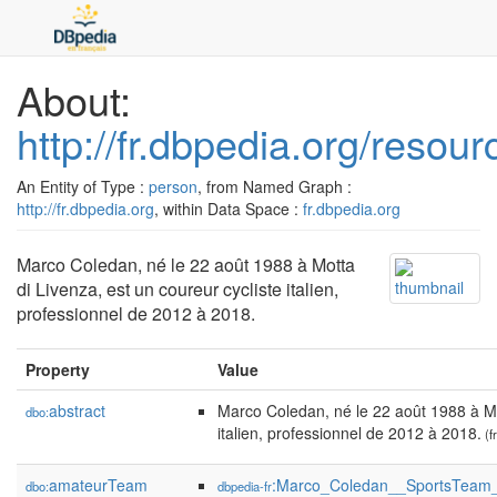
About:
http://fr.dbpedia.org/reso
An Entity of Type :
person
, from Named Graph :
http://fr.dbpedia.org
, within Data Space :
fr.dbpedia.org
Marco Coledan, né le 22 août 1988 à Motta
di Livenza, est un coureur cycliste italien,
professionnel de 2012 à 2018.
Property
Value
abstract
Marco Coledan, né le 22 août 1988 à Mot
dbo:
italien, professionnel de 2012 à 2018.
(fr
amateurTeam
:Marco_Coledan__SportsTeam
dbo:
dbpedia-fr