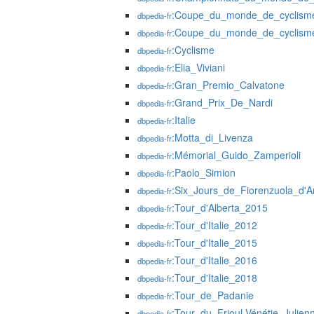
:Coupe_du_monde_de_cyclisme
dbpedia-fr
:Coupe_du_monde_de_cyclisme
dbpedia-fr
:Cyclisme
dbpedia-fr
:Elia_Viviani
dbpedia-fr
:Gran_Premio_Calvatone
dbpedia-fr
:Grand_Prix_De_Nardi
dbpedia-fr
:Italie
dbpedia-fr
:Motta_di_Livenza
dbpedia-fr
:Mémorial_Guido_Zamperioli
dbpedia-fr
:Paolo_Simion
dbpedia-fr
:Six_Jours_de_Fiorenzuola_d'A
dbpedia-fr
:Tour_d'Alberta_2015
dbpedia-fr
:Tour_d'Italie_2012
dbpedia-fr
:Tour_d'Italie_2015
dbpedia-fr
:Tour_d'Italie_2016
dbpedia-fr
:Tour_d'Italie_2018
dbpedia-fr
:Tour_de_Padanie
dbpedia-fr
:Tour_du_Frioul-Vénétie_Julien
dbpedia-fr