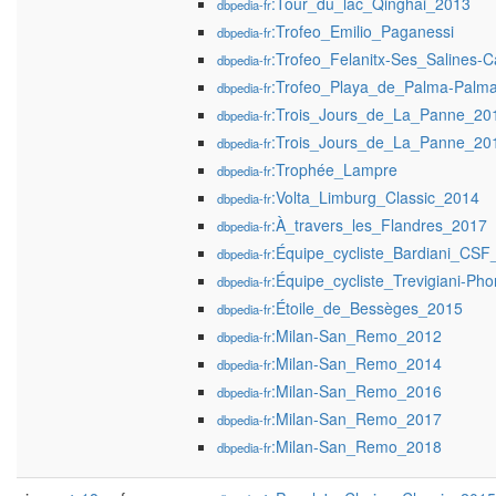
:Tour_du_lac_Qinghai_2013
dbpedia-fr
:Trofeo_Emilio_Paganessi
dbpedia-fr
:Trofeo_Felanitx-Ses_Salines
dbpedia-fr
:Trofeo_Playa_de_Palma-Palm
dbpedia-fr
:Trois_Jours_de_La_Panne_20
dbpedia-fr
:Trois_Jours_de_La_Panne_20
dbpedia-fr
:Trophée_Lampre
dbpedia-fr
:Volta_Limburg_Classic_2014
dbpedia-fr
:À_travers_les_Flandres_2017
dbpedia-fr
:Équipe_cycliste_Bardiani_CSF
dbpedia-fr
:Équipe_cycliste_Trevigiani-P
dbpedia-fr
:Étoile_de_Bessèges_2015
dbpedia-fr
:Milan-San_Remo_2012
dbpedia-fr
:Milan-San_Remo_2014
dbpedia-fr
:Milan-San_Remo_2016
dbpedia-fr
:Milan-San_Remo_2017
dbpedia-fr
:Milan-San_Remo_2018
dbpedia-fr