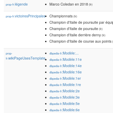
légende
Marco Coledan en 2018
prop-fr:
(fr)
victoiresPrincipales
Championnats
prop-fr:
(fr)
Champion d'Italie de poursuite par équ
Champion d'Italie de poursuite
(fr)
Champion d'Italie derrière derny
(fr)
Champion d'Italie de course aux points
(
:Modèle:...
prop-
dbpedia-fr
wikiPageUsesTemplate
fr:
:Modèle:11e
dbpedia-fr
:Modèle:14e
dbpedia-fr
:Modèle:16e
dbpedia-fr
:Modèle:1er
dbpedia-fr
:Modèle:1re
dbpedia-fr
:Modèle:2e
dbpedia-fr
:Modèle:3e
dbpedia-fr
:Modèle:5e
dbpedia-fr
:Modèle:6e
dbpedia-fr