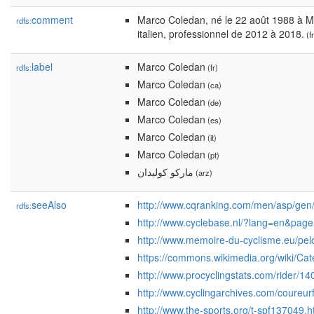
comment
Marco Coledan, né le 22 août 1988 à Mot
rdfs:
italien, professionnel de 2012 à 2018.
(fr
label
Marco Coledan
rdfs:
(fr)
Marco Coledan
(ca)
Marco Coledan
(de)
Marco Coledan
(es)
Marco Coledan
(it)
Marco Coledan
(pt)
ماركو كوليدان
(arz)
seeAlso
http://www.cqranking.com/men/asp/gen/
rdfs:
http://www.cyclebase.nl/?lang=en&pag
http://www.memoire-du-cyclisme.eu/pe
https://commons.wikimedia.org/wiki/C
http://www.procyclingstats.com/rider/1
http://www.cyclingarchives.com/coureu
http://www.the-sports.org/t-spf137049.h