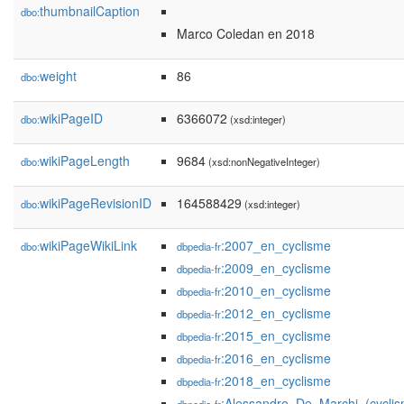
thumbnailCaption
dbo:
Marco Coledan en 2018
weight
86
dbo:
wikiPageID
6366072
dbo:
(xsd:integer)
wikiPageLength
9684
dbo:
(xsd:nonNegativeInteger)
wikiPageRevisionID
164588429
dbo:
(xsd:integer)
wikiPageWikiLink
:2007_en_cyclisme
dbo:
dbpedia-fr
:2009_en_cyclisme
dbpedia-fr
:2010_en_cyclisme
dbpedia-fr
:2012_en_cyclisme
dbpedia-fr
:2015_en_cyclisme
dbpedia-fr
:2016_en_cyclisme
dbpedia-fr
:2018_en_cyclisme
dbpedia-fr
:Alessandro_De_Marchi_(cyclis