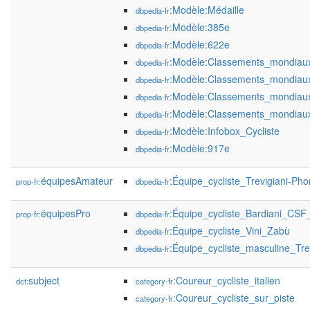
:Modèle:Médaille
dbpedia-fr
:Modèle:385e
dbpedia-fr
:Modèle:622e
dbpedia-fr
:Modèle:Classements_mondiau
dbpedia-fr
:Modèle:Classements_mondiaux
dbpedia-fr
:Modèle:Classements_mondiau
dbpedia-fr
:Modèle:Classements_mondiaux
dbpedia-fr
:Modèle:Infobox_Cycliste
dbpedia-fr
:Modèle:917e
dbpedia-fr
équipesAmateur
:Équipe_cycliste_Trevigiani-P
prop-fr:
dbpedia-fr
équipesPro
:Équipe_cycliste_Bardiani_CSF
prop-fr:
dbpedia-fr
:Équipe_cycliste_Vini_Zabù
dbpedia-fr
:Équipe_cycliste_masculine_Tr
dbpedia-fr
subject
:Coureur_cycliste_italien
dct:
category-fr
:Coureur_cycliste_sur_piste
category-fr