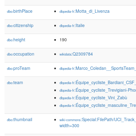
birthPlace
:Motta_di_Livenza
dbo:
dbpedia-fr
citizenship
:Italie
dbo:
dbpedia-fr
height
190
dbo:
occupation
:Q2309784
dbo:
wikidata
proTeam
:Marco_Coledan__SportsTeam
dbo:
dbpedia-fr
team
:Équipe_cycliste_Bardiani_CSF
dbo:
dbpedia-fr
:Équipe_cycliste_Trevigiani-P
dbpedia-fr
:Équipe_cycliste_Vini_Zabù
dbpedia-fr
:Équipe_cycliste_masculine_Tr
dbpedia-fr
thumbnail
:Special:FilePath/UCI_Tra
dbo:
wiki-commons
width=300