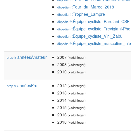
:Tour_du_Maroc_2018
dbpedia-fr
:Trophée_Lampre
dbpedia-fr
:Équipe_cycliste_Bardiani_CSF
dbpedia-fr
:Équipe_cycliste_Trevigiani-P
dbpedia-fr
:Équipe_cycliste_Vini_Zabù
dbpedia-fr
:Équipe_cycliste_masculine_Tr
dbpedia-fr
annéesAmateur
2007
prop-fr:
(xsd:integer)
2008
(xsd:integer)
2010
(xsd:integer)
annéesPro
2012
prop-fr:
(xsd:integer)
2013
(xsd:integer)
2014
(xsd:integer)
2015
(xsd:integer)
2016
(xsd:integer)
2018
(xsd:integer)