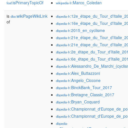
isPrimaryTopicOf
:Marco_Coledan
foaf:
wikipedia-fr
is
wikiPageWikiLink
:12e_étape_du_Tour_d'Italie_2
dbo:
dbpedia-fr
of
:16e_étape_du_Tour_d'Italie_2
dbpedia-fr
:2015_en_cyclisme
dbpedia-fr
:21e_étape_du_Tour_d'Italie_2
dbpedia-fr
:21e_étape_du_Tour_d'Italie_2
dbpedia-fr
:2e_étape_du_Tour_d'Italie_20
dbpedia-fr
:6e_étape_du_Tour_d'Italie_20
dbpedia-fr
:Alessandro_De_Marchi_(cyclis
dbpedia-fr
:Alex_Buttazzoni
dbpedia-fr
:Angelo_Ciccone
dbpedia-fr
:BinckBank_Tour_2017
dbpedia-fr
:Bretagne_Classic_2017
dbpedia-fr
:Bryan_Coquard
dbpedia-fr
:Championnat_d'Europe_de_pour
dbpedia-fr
:Championnat_d'Europe_de_po
dbpedia-fr
dbpedia-