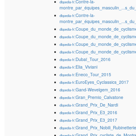
:Contre-la-
dbpedia-fr
montre_par_équipes_masculin_...s_d
:Contre-la-
dbpedia-fr
montre_par_équipes_masculin_...s_d
:Coupe_du_monde_de_cyclisme
dbpedia-fr
:Coupe_du_monde_de_cyclisme
dbpedia-fr
:Coupe_du_monde_de_cyclisme
dbpedia-fr
:Coupe_du_monde_de_cyclisme
dbpedia-fr
:Dubaï_Tour_2016
dbpedia-fr
:Elia_Viviani
dbpedia-fr
:Eneco_Tour_2015
dbpedia-fr
:EuroEyes_Cyclassics_2017
dbpedia-fr
:Gand-Wevelgem_2016
dbpedia-fr
:Gran_Premio_Calvatone
dbpedia-fr
:Grand_Prix_De_Nardi
dbpedia-fr
:Grand_Prix_E3_2016
dbpedia-fr
:Grand_Prix_E3_2017
dbpedia-fr
:Grand_Prix_Nobili_Rubinetter
dbpedia-fr
:Grand_Prix_cycliste_de_Montr
dbpedia-fr