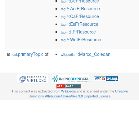
:DeFrResource
tag-fr
:ArzFrResource
tag-fr
:CaFrResource
tag-fr
:EsFrResource
tag-fr
:ItFrResource
tag-fr
:WdtFrResource
tag-fr
is
primaryTopic
of
:Marco_Coledan
foaf:
wikipedia-fr
This content was extracted from
Wikipedia
and is licensed under the
Creative
Commons Attribution-ShareAlike 3.0 Unported License