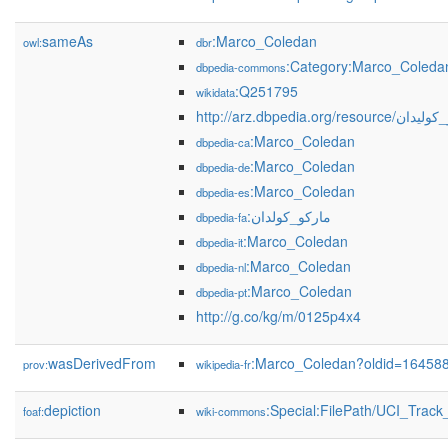
sameAs
:Marco_Coledan
owl:
dbr
:Category:Marco_Coleda
dbpedia-commons
:Q251795
wikidata
http://arz.dbpedia.org/reso
:Marco_Coledan
dbpedia-ca
:Marco_Coledan
dbpedia-de
:Marco_Coledan
dbpedia-es
:مارکو_کولدان
dbpedia-fa
:Marco_Coledan
dbpedia-it
:Marco_Coledan
dbpedia-nl
:Marco_Coledan
dbpedia-pt
http://g.co/kg/m/0125p4x4
wasDerivedFrom
:Marco_Coledan?oldid=16458
prov:
wikipedia-fr
depiction
:Special:FilePath/UCI_Tra
foaf:
wiki-commons