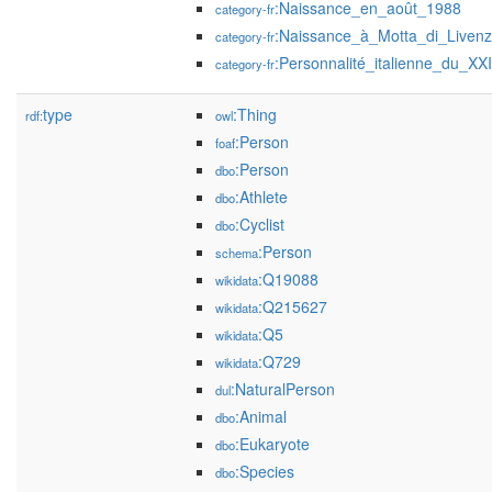
:Naissance_en_août_1988
category-fr
:Naissance_à_Motta_di_Liven
category-fr
:Personnalité_italienne_du_XXI
category-fr
type
:Thing
rdf:
owl
:Person
foaf
:Person
dbo
:Athlete
dbo
:Cyclist
dbo
:Person
schema
:Q19088
wikidata
:Q215627
wikidata
:Q5
wikidata
:Q729
wikidata
:NaturalPerson
dul
:Animal
dbo
:Eukaryote
dbo
:Species
dbo