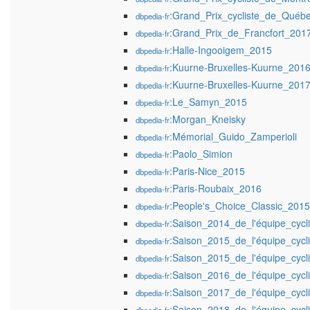
:Grand_Prix_cycliste_de_Québ
dbpedia-fr
:Grand_Prix_de_Francfort_201
dbpedia-fr
:Halle-Ingooigem_2015
dbpedia-fr
:Kuurne-Bruxelles-Kuurne_201
dbpedia-fr
:Kuurne-Bruxelles-Kuurne_201
dbpedia-fr
:Le_Samyn_2015
dbpedia-fr
:Morgan_Kneisky
dbpedia-fr
:Mémorial_Guido_Zamperioli
dbpedia-fr
:Paolo_Simion
dbpedia-fr
:Paris-Nice_2015
dbpedia-fr
:Paris-Roubaix_2016
dbpedia-fr
:People's_Choice_Classic_2015
dbpedia-fr
:Saison_2014_de_l'équipe_cycl
dbpedia-fr
:Saison_2015_de_l'équipe_cycl
dbpedia-fr
:Saison_2015_de_l'équipe_cycl
dbpedia-fr
:Saison_2016_de_l'équipe_cycl
dbpedia-fr
:Saison_2017_de_l'équipe_cycl
dbpedia-fr
:Saison_2018_de_l'équipe_cycl