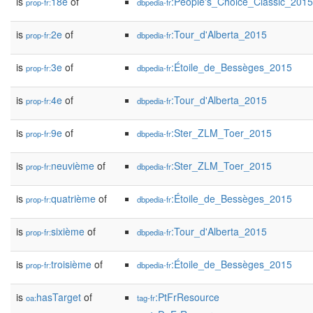
is
18e
of
:People's_Choice_Classic_2015
prop-fr:
dbpedia-fr
is
2e
of
:Tour_d'Alberta_2015
prop-fr:
dbpedia-fr
is
3e
of
:Étoile_de_Bessèges_2015
prop-fr:
dbpedia-fr
is
4e
of
:Tour_d'Alberta_2015
prop-fr:
dbpedia-fr
is
9e
of
:Ster_ZLM_Toer_2015
prop-fr:
dbpedia-fr
is
neuvième
of
:Ster_ZLM_Toer_2015
prop-fr:
dbpedia-fr
is
quatrième
of
:Étoile_de_Bessèges_2015
prop-fr:
dbpedia-fr
is
sixième
of
:Tour_d'Alberta_2015
prop-fr:
dbpedia-fr
is
troisième
of
:Étoile_de_Bessèges_2015
prop-fr:
dbpedia-fr
is
hasTarget
of
:PtFrResource
oa:
tag-fr