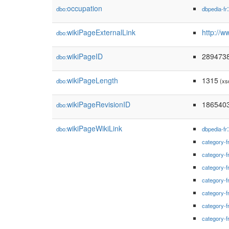
occupation
dbo:
dbpedia-fr
wikiPageExternalLink
http://w
dbo:
wikiPageID
289473
dbo:
wikiPageLength
1315
dbo:
(xs
wikiPageRevisionID
186540
dbo:
wikiPageWikiLink
dbo:
dbpedia-fr
category-f
category-f
category-f
category-f
category-f
category-f
category-f