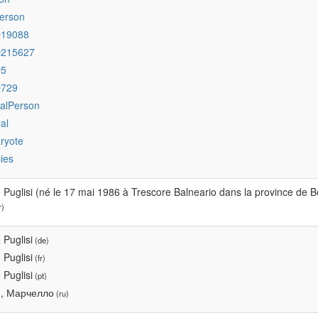
erson
Q19088
Q215627
Q5
Q729
ralPerson
al
ryote
ies
 Puglisi (né le 17 mai 1986 à Trescore Balneario dans la province de 
r)
 Puglisi
(de)
 Puglisi
(fr)
 Puglisi
(pt)
и, Марчелло
(ru)