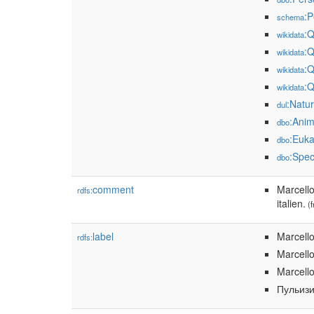
:P
schema
:
wikidata
:
wikidata
:
wikidata
:
wikidata
:Natu
dul
:Anim
dbo
:Euka
dbo
:Spec
dbo
comment
Marcello
rdfs:
italien.
(f
label
Marcello
rdfs:
Marcello
Marcello
Пульиз