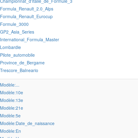
:Championnat_d'Italie_de_Formule_3
:Formula_Renault_2.0_Alps
:Formula_Renault_Eurocup
:Formule_3000
:GP2_Asia_Series
:International_Formula_Master
:Lombardie
:Pilote_automobile
:Province_de_Bergame
:Trescore_Balneario
:Modèle:...
:Modèle:10e
:Modèle:13e
:Modèle:21e
:Modèle:5e
:Modèle:Date_de_naissance
:Modèle:En