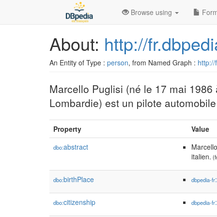
Browse using
Form
About:
http://fr.dbpe
An Entity of Type :
person
, from Named Graph :
http:/
Marcello Puglisi (né le 17 mai 1986
Lombardie) est un pilote automobile 
Property
Value
abstract
Marcello
dbo:
italien.
(f
birthPlace
dbo:
dbpedia-fr
citizenship
dbo:
dbpedia-fr