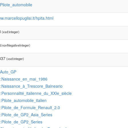
:Pilote_automobile
ww.marcellopuglisi.it/hpita.html
8
(xsd:integer)
d:nonNegativeInteger)
337
(xsd:integer)
:Auto_GP
:Naissance_en_mai_1986
r
:Naissance_à_Trescore_Balneario
r
:Personnalité_italienne_du_XXIe_siècle
r
:Pilote_automobile_italien
r
:Pilote_de_Formule_Renault_2.0
r
:Pilote_de_GP2_Asia_Series
r
:Pilote_de_GP2_Series
r