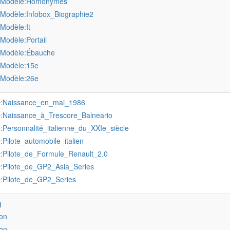
:Modèle:Homonymes
:Modèle:Infobox_Biographie2
:Modèle:It
:Modèle:Portail
:Modèle:Ébauche
:Modèle:15e
:Modèle:26e
:Naissance_en_mai_1986
r
:Naissance_à_Trescore_Balneario
r
:Personnalité_italienne_du_XXIe_siècle
r
:Pilote_automobile_italien
r
:Pilote_de_Formule_Renault_2.0
r
:Pilote_de_GP2_Asia_Series
r
:Pilote_de_GP2_Series
r
g
on
on