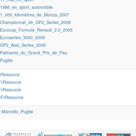
:1986_en_sport_automobile
:1_000_kilomètres_de_Monza_2007
:Championnat_de_GP2_Series_2008
:Eurocup_Formula_Renault_2.0_2005
:Euroseries_3000_2009
:GP2_Asia_Series_2008
:Palmarès_du_Grand_Prix_de_Pau
:Puglisi
FrResource
FrResource
FrResource
tFrResource
:Marcello_Puglisi
r