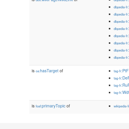
dbpedia-fr
dbpedia-fr
dbpedia-fr
dbpedia-fr
dbpedia-fr
dbpedia-fr
dbpedia-fr
dbpedia-fr
is
hasTarget
of
:Pt
oa:
tag-fr
:De
tag-fr
:Ru
tag-fr
:Wd
tag-fr
is
primaryTopic
of
foaf:
wikipedia-f