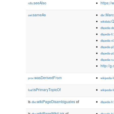
seeAlso
https://
rdfs:
sameAs
:Marc
owl:
dbr
:
wikidata
dbpedia-d
dbpedia-fi
dbpedia-nl
dbpedia-pl
dbpedia-pt
dbpedia-ru
http://g
wasDerivedFrom
prov:
wikipedia-f
isPrimaryTopicOf
foaf:
wikipedia-f
is
wikiPageDisambiguates
of
dbo:
dbpedia-fr
is
wikiPageWikiLink
of
dbo:
dbpedia-fr