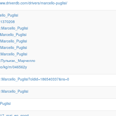
www.driverdb.com/drivers/marcello-puglisi/
ello_Puglisi
Q1370208
:Marcello_Puglisi
e
:Marcello_Puglisi
:Marcello_Puglisi
:Marcello_Puglisi
:Marcello_Puglisi
:Пульизи,_Марчелло
.co/kg/m/046562y
:Marcello_Puglisi?oldid=186540337&ns=0
r
:Marcello_Puglisi
r
:Puglisi
:17_mai_en_sport