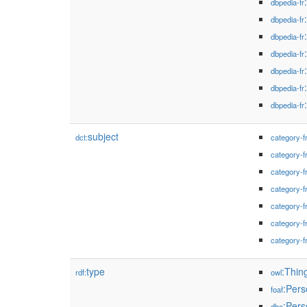
dbpedia-fr
dbpedia-fr
dbpedia-fr
dbpedia-fr
dbpedia-fr
dbpedia-fr
dbpedia-fr
subject
dct:
category-f
category-f
category-f
category-f
category-f
category-f
category-f
type
:Thin
rdf:
owl
:Pers
foaf
:Pers
dbo