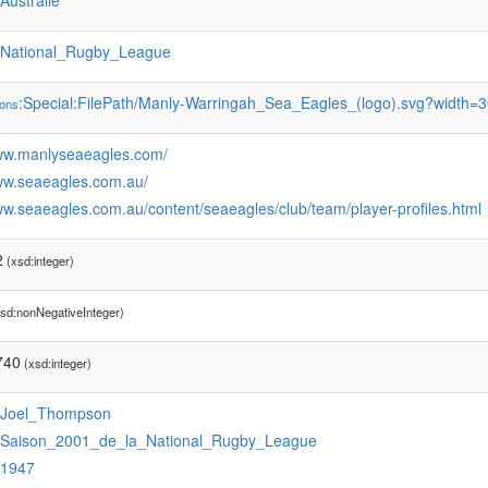
:Australie
:National_Rugby_League
:Special:FilePath/Manly-Warringah_Sea_Eagles_(logo).svg?width=
ons
www.manlyseaeagles.com/
www.seaeagles.com.au/
ww.seaeagles.com.au/content/seaeagles/club/team/player-profiles.html
2
(xsd:integer)
sd:nonNegativeInteger)
740
(xsd:integer)
:Joel_Thompson
:Saison_2001_de_la_National_Rugby_League
:1947