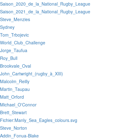
:Saison_2020_de_la_National_Rugby_League
:Saison_2021_de_la_National_Rugby_League
:Steve_Menzies
:Sydney
:Tom_Trbojevic
:World_Club_Challenge
:Jorge_Taufua
:Roy_Bull
:Brookvale_Oval
:John_Cartwright_(rugby_à_XIII)
:Malcolm_Reilly
:Martin_Taupau
:Matt_Orford
:Michael_O'Connor
:Brett_Stewart
:Fichier:Manly_Sea_Eagles_colours.svg
:Steve_Norton
:Addin_Fonua-Blake