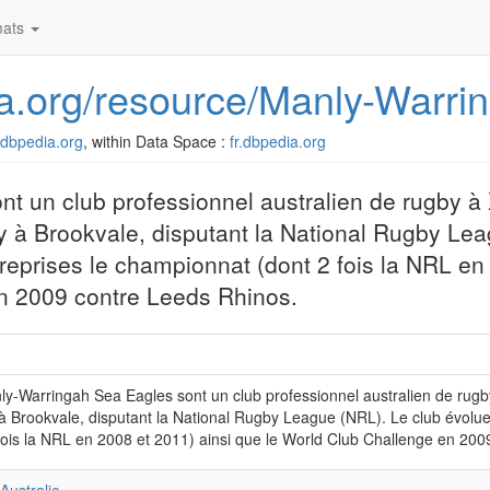
ats
edia.org/resource/Manly-War
r.dbpedia.org
, within Data Space :
fr.dbpedia.org
 un club professionnel australien de rugby à 
 à Brookvale, disputant la National Rugby Le
t reprises le championnat (dont 2 fois la NRL e
en 2009 contre Leeds Rhinos.
y-Warringah Sea Eagles sont un club professionnel australien de rugb
 Brookvale, disputant la National Rugby League (NRL). Le club évolue 
fois la NRL en 2008 et 2011) ainsi que le World Club Challenge en 200