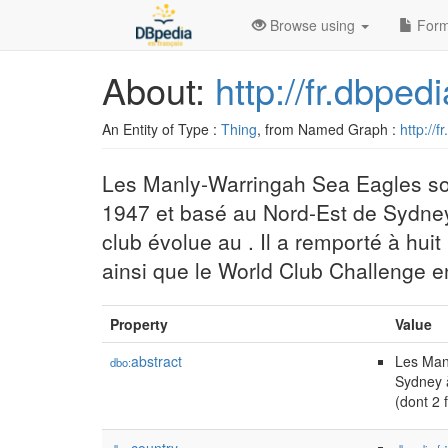
Browse using
Form
About:
http://fr.dbp
An Entity of Type :
Thing
, from Named Graph :
http://f
Les Manly-Warringah Sea Eagles sont
1947 et basé au Nord-Est de Sydney
club évolue au . Il a remporté à hui
ainsi que le World Club Challenge 
Property
Value
abstract
Les Manl
dbo:
Sydney à
(dont 2 