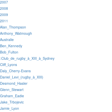
:2007
:2008
:2009
:2011
:Alan_Thompson
:Anthony_Watmough
:Australie
:Ben_Kennedy
:Bob_Fulton
:Club_de_rugby_à_XIII_à_Sydney
r
:Cliff_Lyons
:Daly_Cherry-Evans
:Daniel_Levi_(rugby_à_XIII)
:Desmond_Hasler
:Glenn_Stewart
:Graham_Eadie
:Jake_Trbojevic
:Jamie_Lyon