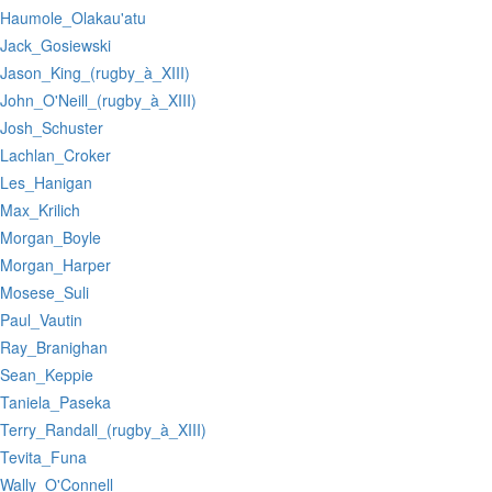
:Haumole_Olakau'atu
:Jack_Gosiewski
:Jason_King_(rugby_à_XIII)
:John_O'Neill_(rugby_à_XIII)
:Josh_Schuster
:Lachlan_Croker
:Les_Hanigan
:Max_Krilich
:Morgan_Boyle
:Morgan_Harper
:Mosese_Suli
:Paul_Vautin
:Ray_Branighan
:Sean_Keppie
:Taniela_Paseka
:Terry_Randall_(rugby_à_XIII)
:Tevita_Funa
:Wally_O'Connell