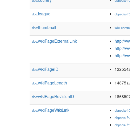
country
dbo:
dbpedia-fr
league
dbo:
dbpedia-fr
thumbnail
dbo:
wiki-comm
wikiPageExternalLink
http://
dbo:
http://
http://w
wikiPageID
122554
dbo:
wikiPageLength
14875
dbo:
(x
wikiPageRevisionID
186850
dbo:
wikiPageWikiLink
dbo:
dbpedia-fr
dbpedia-fr
dbpedia-fr