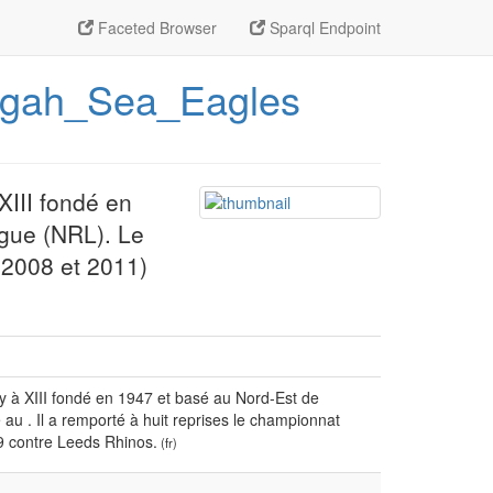
Faceted Browser
Sparql Endpoint
ringah_Sea_Eagles
XIII fondé en
ague (NRL). Le
n 2008 et 2011)
y à XIII fondé en 1947 et basé au Nord-Est de
au . Il a remporté à huit reprises le championnat
9 contre Leeds Rhinos.
(fr)