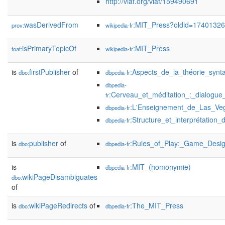
http://viaf.org/viaf/159490691
wasDerivedFrom
:MIT_Press?oldid=1740132
prov:
wikipedia-fr
isPrimaryTopicOf
:MIT_Press
foaf:
wikipedia-fr
is
firstPublisher
of
:Aspects_de_la_théorie_synt
dbo:
dbpedia-fr
dbpedia-
:Cerveau_et_méditation_:_dialogue
fr
:L'Enseignement_de_Las_Ve
dbpedia-fr
:Structure_et_interprétatio
dbpedia-fr
is
publisher
of
:Rules_of_Play:_Game_Desi
dbo:
dbpedia-fr
is
:MIT_(homonymie)
dbpedia-fr
wikiPageDisambiguates
dbo:
of
is
wikiPageRedirects
of
:The_MIT_Press
dbo:
dbpedia-fr