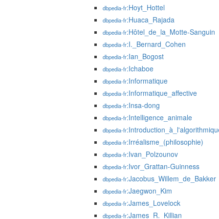
:Hoyt_Hottel
dbpedia-fr
:Huaca_Rajada
dbpedia-fr
:Hôtel_de_la_Motte-Sanguin
dbpedia-fr
:I._Bernard_Cohen
dbpedia-fr
:Ian_Bogost
dbpedia-fr
:Ichaboe
dbpedia-fr
:Informatique
dbpedia-fr
:Informatique_affective
dbpedia-fr
:Insa-dong
dbpedia-fr
:Intelligence_animale
dbpedia-fr
:Introduction_à_l'algorithmiqu
dbpedia-fr
:Irréalisme_(philosophie)
dbpedia-fr
:Ivan_Polzounov
dbpedia-fr
:Ivor_Grattan-Guinness
dbpedia-fr
:Jacobus_Willem_de_Bakker
dbpedia-fr
:Jaegwon_Kim
dbpedia-fr
:James_Lovelock
dbpedia-fr
:James_R._Killian
dbpedia-fr