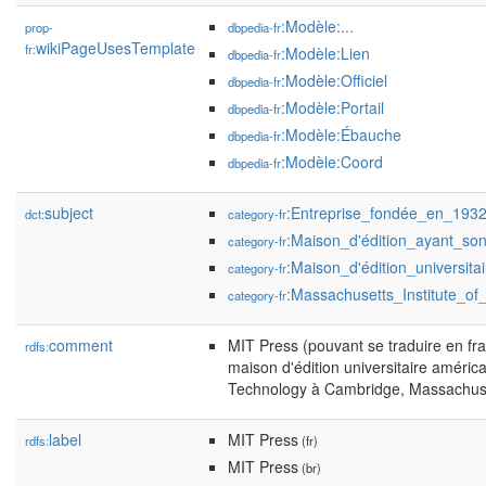
:Modèle:...
prop-
dbpedia-fr
wikiPageUsesTemplate
fr:
:Modèle:Lien
dbpedia-fr
:Modèle:Officiel
dbpedia-fr
:Modèle:Portail
dbpedia-fr
:Modèle:Ébauche
dbpedia-fr
:Modèle:Coord
dbpedia-fr
subject
:Entreprise_fondée_en_193
dct:
category-fr
:Maison_d'édition_ayant_s
category-fr
:Maison_d'édition_universit
category-fr
:Massachusetts_Institute_of
category-fr
comment
MIT Press (pouvant se traduire en fr
rdfs:
maison d'édition universitaire américa
Technology à Cambridge, Massachuse
label
MIT Press
rdfs:
(fr)
MIT Press
(br)