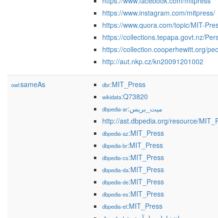
https://www.facebook.com/mitpress
https://www.instagram.com/mitpress/
https://www.quora.com/topic/MIT-Pre
https://collections.tepapa.govt.nz/Pe
https://collection.cooperhewitt.org/p
http://aut.nkp.cz/kn20091201002
sameAs
:MIT_Press
owl:
dbr
:Q73820
wikidata
:ميت_بريس
dbpedia-ar
http://ast.dbpedia.org/resource/MIT_
:MIT_Press
dbpedia-az
:MIT_Press
dbpedia-br
:MIT_Press
dbpedia-cs
:MIT_Press
dbpedia-da
:MIT_Press
dbpedia-de
:MIT_Press
dbpedia-es
:MIT_Press
dbpedia-et