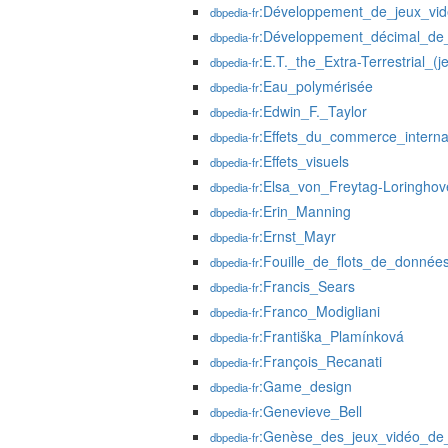
:Développement_de_jeux_vi
dbpedia-fr
:Développement_décimal_de_l
dbpedia-fr
:E.T._the_Extra-Terrestrial_(j
dbpedia-fr
:Eau_polymérisée
dbpedia-fr
:Edwin_F._Taylor
dbpedia-fr
:Effets_du_commerce_interna
dbpedia-fr
:Effets_visuels
dbpedia-fr
:Elsa_von_Freytag-Loringhov
dbpedia-fr
:Erin_Manning
dbpedia-fr
:Ernst_Mayr
dbpedia-fr
:Fouille_de_flots_de_donnée
dbpedia-fr
:Francis_Sears
dbpedia-fr
:Franco_Modigliani
dbpedia-fr
:Františka_Plamínková
dbpedia-fr
:François_Recanati
dbpedia-fr
:Game_design
dbpedia-fr
:Genevieve_Bell
dbpedia-fr
:Genèse_des_jeux_vidéo_de_
dbpedia-fr