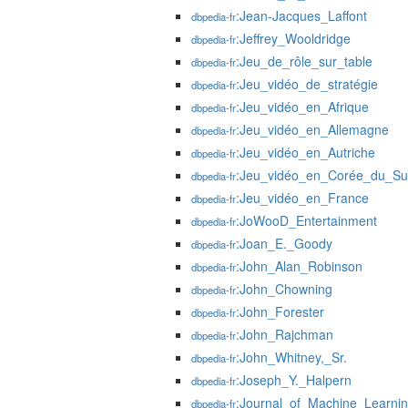
:Jean-Jacques_Laffont
dbpedia-fr
:Jeffrey_Wooldridge
dbpedia-fr
:Jeu_de_rôle_sur_table
dbpedia-fr
:Jeu_vidéo_de_stratégie
dbpedia-fr
:Jeu_vidéo_en_Afrique
dbpedia-fr
:Jeu_vidéo_en_Allemagne
dbpedia-fr
:Jeu_vidéo_en_Autriche
dbpedia-fr
:Jeu_vidéo_en_Corée_du_S
dbpedia-fr
:Jeu_vidéo_en_France
dbpedia-fr
:JoWooD_Entertainment
dbpedia-fr
:Joan_E._Goody
dbpedia-fr
:John_Alan_Robinson
dbpedia-fr
:John_Chowning
dbpedia-fr
:John_Forester
dbpedia-fr
:John_Rajchman
dbpedia-fr
:John_Whitney,_Sr.
dbpedia-fr
:Joseph_Y._Halpern
dbpedia-fr
:Journal_of_Machine_Learni
dbpedia-fr