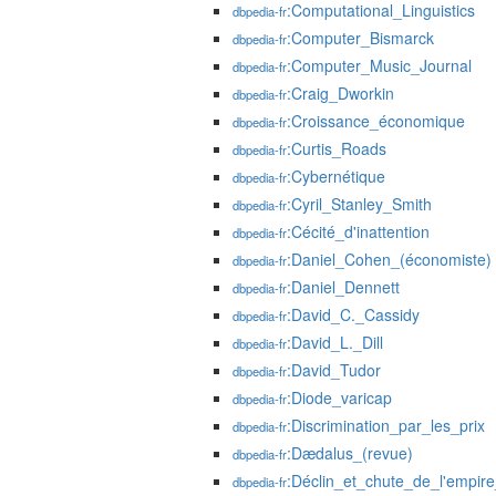
:Computational_Linguistics
dbpedia-fr
:Computer_Bismarck
dbpedia-fr
:Computer_Music_Journal
dbpedia-fr
:Craig_Dworkin
dbpedia-fr
:Croissance_économique
dbpedia-fr
:Curtis_Roads
dbpedia-fr
:Cybernétique
dbpedia-fr
:Cyril_Stanley_Smith
dbpedia-fr
:Cécité_d'inattention
dbpedia-fr
:Daniel_Cohen_(économiste)
dbpedia-fr
:Daniel_Dennett
dbpedia-fr
:David_C._Cassidy
dbpedia-fr
:David_L._Dill
dbpedia-fr
:David_Tudor
dbpedia-fr
:Diode_varicap
dbpedia-fr
:Discrimination_par_les_prix
dbpedia-fr
:Dædalus_(revue)
dbpedia-fr
:Déclin_et_chute_de_l'empire
dbpedia-fr