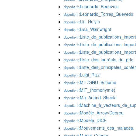
:Leonardo_Benevolo
dbpedia-fr
:Leonardo_Torres_Quevedo
dbpedia-fr
:Lin_Huiyin
dbpedia-fr
:Lisa_Wainwright
dbpedia-fr
:Liste_de_publications_impor
dbpedia-fr
:Liste_de_publications_impo
dbpedia-fr
:Liste_de_publications_impor
dbpedia-fr
:Liste_des_lauréats_du_prix_
dbpedia-fr
:Liste_des_principales_confé
dbpedia-fr
:Luigi_Rizzi
dbpedia-fr
:MIT/GNU_Scheme
dbpedia-fr
:MIT_(homonymie)
dbpedia-fr
:Ma_Anand_Sheela
dbpedia-fr
:Machine_à_vecteurs_de_sup
dbpedia-fr
:Modèle_Arrow-Debreu
dbpedia-fr
:Modèle_DICE
dbpedia-fr
:Mouvements_des_malades
dbpedia-fr
:Muriel_Cooper
dbpedia-fr