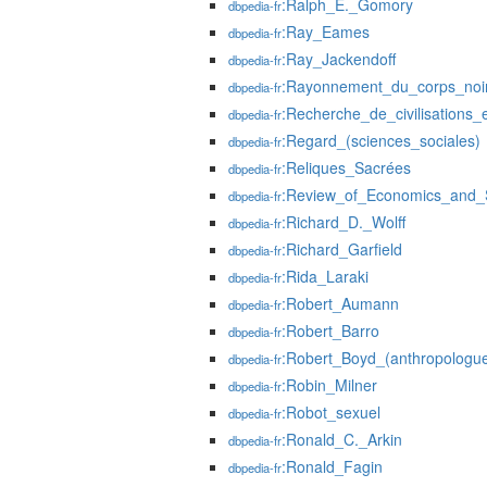
:Ralph_E._Gomory
dbpedia-fr
:Ray_Eames
dbpedia-fr
:Ray_Jackendoff
dbpedia-fr
:Rayonnement_du_corps_noi
dbpedia-fr
:Recherche_de_civilisations_e
dbpedia-fr
:Regard_(sciences_sociales)
dbpedia-fr
:Reliques_Sacrées
dbpedia-fr
:Review_of_Economics_and_St
dbpedia-fr
:Richard_D._Wolff
dbpedia-fr
:Richard_Garfield
dbpedia-fr
:Rida_Laraki
dbpedia-fr
:Robert_Aumann
dbpedia-fr
:Robert_Barro
dbpedia-fr
:Robert_Boyd_(anthropologu
dbpedia-fr
:Robin_Milner
dbpedia-fr
:Robot_sexuel
dbpedia-fr
:Ronald_C._Arkin
dbpedia-fr
:Ronald_Fagin
dbpedia-fr