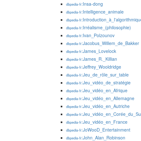
:Insa-dong
dbpedia-fr
:Intelligence_animale
dbpedia-fr
:Introduction_à_l'algorithmiqu
dbpedia-fr
:Irréalisme_(philosophie)
dbpedia-fr
:Ivan_Polzounov
dbpedia-fr
:Jacobus_Willem_de_Bakker
dbpedia-fr
:James_Lovelock
dbpedia-fr
:James_R._Killian
dbpedia-fr
:Jeffrey_Wooldridge
dbpedia-fr
:Jeu_de_rôle_sur_table
dbpedia-fr
:Jeu_vidéo_de_stratégie
dbpedia-fr
:Jeu_vidéo_en_Afrique
dbpedia-fr
:Jeu_vidéo_en_Allemagne
dbpedia-fr
:Jeu_vidéo_en_Autriche
dbpedia-fr
:Jeu_vidéo_en_Corée_du_S
dbpedia-fr
:Jeu_vidéo_en_France
dbpedia-fr
:JoWooD_Entertainment
dbpedia-fr
:John_Alan_Robinson
dbpedia-fr