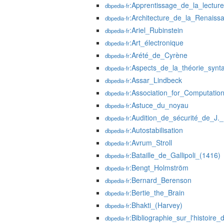
:Apprentissage_de_la_lecture
dbpedia-fr
:Architecture_de_la_Renaiss
dbpedia-fr
:Ariel_Rubinstein
dbpedia-fr
:Art_électronique
dbpedia-fr
:Arété_de_Cyrène
dbpedia-fr
:Aspects_de_la_théorie_synt
dbpedia-fr
:Assar_Lindbeck
dbpedia-fr
:Association_for_Computation
dbpedia-fr
:Astuce_du_noyau
dbpedia-fr
:Audition_de_sécurité_de_J
dbpedia-fr
:Autostabilisation
dbpedia-fr
:Avrum_Stroll
dbpedia-fr
:Bataille_de_Gallipoli_(1416)
dbpedia-fr
:Bengt_Holmström
dbpedia-fr
:Bernard_Berenson
dbpedia-fr
:Bertie_the_Brain
dbpedia-fr
:Bhakti_(Harvey)
dbpedia-fr
:Bibliographie_sur_l'histoir
dbpedia-fr