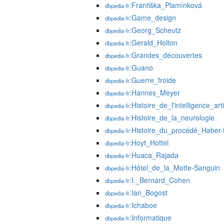
:Františka_Plamínková
dbpedia-fr
:Game_design
dbpedia-fr
:Georg_Scheutz
dbpedia-fr
:Gerald_Holton
dbpedia-fr
:Grandes_découvertes
dbpedia-fr
:Guano
dbpedia-fr
:Guerre_froide
dbpedia-fr
:Hannes_Meyer
dbpedia-fr
:Histoire_de_l'intelligence_artif
dbpedia-fr
:Histoire_de_la_neurologie
dbpedia-fr
:Histoire_du_procédé_Haber
dbpedia-fr
:Hoyt_Hottel
dbpedia-fr
:Huaca_Rajada
dbpedia-fr
:Hôtel_de_la_Motte-Sanguin
dbpedia-fr
:I._Bernard_Cohen
dbpedia-fr
:Ian_Bogost
dbpedia-fr
:Ichaboe
dbpedia-fr
:Informatique
dbpedia-fr