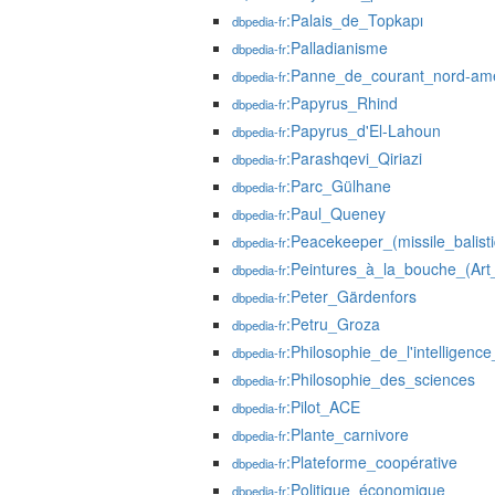
:Palais_de_Topkapı
dbpedia-fr
:Palladianisme
dbpedia-fr
:Panne_de_courant_nord-am
dbpedia-fr
:Papyrus_Rhind
dbpedia-fr
:Papyrus_d'El-Lahoun
dbpedia-fr
:Parashqevi_Qiriazi
dbpedia-fr
:Parc_Gülhane
dbpedia-fr
:Paul_Queney
dbpedia-fr
:Peacekeeper_(missile_balist
dbpedia-fr
:Peintures_à_la_bouche_(Ar
dbpedia-fr
:Peter_Gärdenfors
dbpedia-fr
:Petru_Groza
dbpedia-fr
:Philosophie_de_l'intelligence_a
dbpedia-fr
:Philosophie_des_sciences
dbpedia-fr
:Pilot_ACE
dbpedia-fr
:Plante_carnivore
dbpedia-fr
:Plateforme_coopérative
dbpedia-fr
:Politique_économique
dbpedia-fr