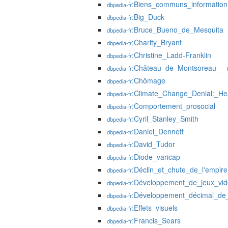
:Biens_communs_information
dbpedia-fr
:Big_Duck
dbpedia-fr
:Bruce_Bueno_de_Mesquita
dbpedia-fr
:Charity_Bryant
dbpedia-fr
:Christine_Ladd-Franklin
dbpedia-fr
:Château_de_Montsoreau_-_
dbpedia-fr
:Chômage
dbpedia-fr
:Climate_Change_Denial:_H
dbpedia-fr
:Comportement_prosocial
dbpedia-fr
:Cyril_Stanley_Smith
dbpedia-fr
:Daniel_Dennett
dbpedia-fr
:David_Tudor
dbpedia-fr
:Diode_varicap
dbpedia-fr
:Déclin_et_chute_de_l'empire
dbpedia-fr
:Développement_de_jeux_vi
dbpedia-fr
:Développement_décimal_de_l
dbpedia-fr
:Effets_visuels
dbpedia-fr
:Francis_Sears
dbpedia-fr