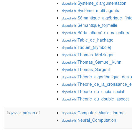
:Système_d'argumentation
dbpedia-fr
:Système_multi-agents
dbpedia-fr
:Sémantique_algébrique_(inf
dbpedia-fr
:Sémantique_formelle
dbpedia-fr
:Série_alternée_des_entiers
dbpedia-fr
:Table_de_hachage
dbpedia-fr
:Taquet_(symbole)
dbpedia-fr
:Thomas_Metzinger
dbpedia-fr
:Thomas_Samuel_Kuhn
dbpedia-fr
:Thomas_Sargent
dbpedia-fr
:Théorie_algorithmique_des
dbpedia-fr
:Théorie_de_la_croissance_
dbpedia-fr
:Théorie_du_choix_social
dbpedia-fr
:Théorie_du_double_aspect
dbpedia-fr
is
maison
of
:Computer_Music_Journal
prop-fr:
dbpedia-fr
:Neural_Computation
dbpedia-fr