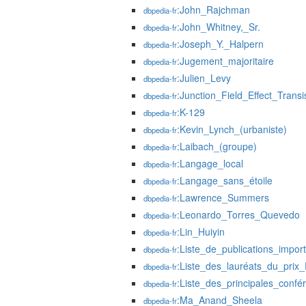
:John_Rajchman
dbpedia-fr
:John_Whitney,_Sr.
dbpedia-fr
:Joseph_Y._Halpern
dbpedia-fr
:Jugement_majoritaire
dbpedia-fr
:Julien_Levy
dbpedia-fr
:Junction_Field_Effect_Transi
dbpedia-fr
:K-129
dbpedia-fr
:Kevin_Lynch_(urbaniste)
dbpedia-fr
:Laibach_(groupe)
dbpedia-fr
:Langage_local
dbpedia-fr
:Langage_sans_étoile
dbpedia-fr
:Lawrence_Summers
dbpedia-fr
:Leonardo_Torres_Quevedo
dbpedia-fr
:Lin_Huiyin
dbpedia-fr
:Liste_de_publications_impo
dbpedia-fr
:Liste_des_lauréats_du_prix_
dbpedia-fr
:Liste_des_principales_confé
dbpedia-fr
:Ma_Anand_Sheela
dbpedia-fr