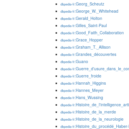
:Georg_Scheutz
dbpedia-fr
:George_W._Whitehead
dbpedia-fr
:Gerald_Holton
dbpedia-fr
:Gilles_Saint-Paul
dbpedia-fr
:Good_Faith_Collaboration
dbpedia-fr
:Grace_Hopper
dbpedia-fr
:Graham_T._Allison
dbpedia-fr
:Grandes_découvertes
dbpedia-fr
:Guano
dbpedia-fr
:Guerre_d'usure_dans_le_conf
dbpedia-fr
:Guerre_froide
dbpedia-fr
:Hannah_Higgins
dbpedia-fr
:Hannes_Meyer
dbpedia-fr
:Hans_Wussing
dbpedia-fr
:Histoire_de_l'intelligence_artif
dbpedia-fr
:Histoire_de_la_merde
dbpedia-fr
:Histoire_de_la_neurologie
dbpedia-fr
:Histoire_du_procédé_Haber
dbpedia-fr