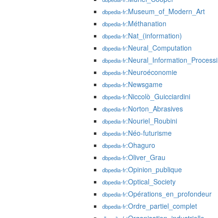
:Museum_of_Modern_Art
dbpedia-fr
:Méthanation
dbpedia-fr
:Nat_(information)
dbpedia-fr
:Neural_Computation
dbpedia-fr
:Neural_Information_Process
dbpedia-fr
:Neuroéconomie
dbpedia-fr
:Newsgame
dbpedia-fr
:Niccolò_Guicciardini
dbpedia-fr
:Norton_Abrasives
dbpedia-fr
:Nouriel_Roubini
dbpedia-fr
:Néo-futurisme
dbpedia-fr
:Ohaguro
dbpedia-fr
:Oliver_Grau
dbpedia-fr
:Opinion_publique
dbpedia-fr
:Optical_Society
dbpedia-fr
:Opérations_en_profondeur
dbpedia-fr
:Ordre_partiel_complet
dbpedia-fr