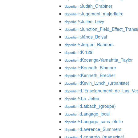
:Judith_Grabiner
dbpedia-fr
:Jugement_majoritaire
dbpedia-fr
:Julien_Levy
dbpedia-fr
:Junction_Field_Effect_Transi
dbpedia-fr
:János_Bolyai
dbpedia-fr
:Jørgen_Randers
dbpedia-fr
:K-129
dbpedia-fr
:Keeanga-Yamahtta_Taylor
dbpedia-fr
:Kenneth_Binmore
dbpedia-fr
:Kenneth_Brecher
dbpedia-fr
:Kevin_Lynch_(urbaniste)
dbpedia-fr
:L'Enseignement_de_Las_Ve
dbpedia-fr
:La_Jetée
dbpedia-fr
:Laibach_(groupe)
dbpedia-fr
:Langage_local
dbpedia-fr
:Langage_sans_étoile
dbpedia-fr
:Lawrence_Summers
dbpedia-fr
:Leonardo_(magazine)
dbpedia-fr