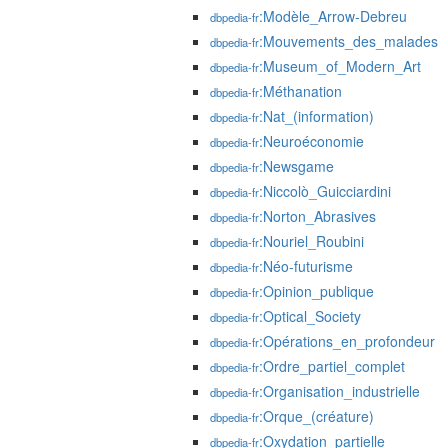
:Modèle_Arrow-Debreu
dbpedia-fr
:Mouvements_des_malades
dbpedia-fr
:Museum_of_Modern_Art
dbpedia-fr
:Méthanation
dbpedia-fr
:Nat_(information)
dbpedia-fr
:Neuroéconomie
dbpedia-fr
:Newsgame
dbpedia-fr
:Niccolò_Guicciardini
dbpedia-fr
:Norton_Abrasives
dbpedia-fr
:Nouriel_Roubini
dbpedia-fr
:Néo-futurisme
dbpedia-fr
:Opinion_publique
dbpedia-fr
:Optical_Society
dbpedia-fr
:Opérations_en_profondeur
dbpedia-fr
:Ordre_partiel_complet
dbpedia-fr
:Organisation_industrielle
dbpedia-fr
:Orque_(créature)
dbpedia-fr
:Oxydation_partielle
dbpedia-fr