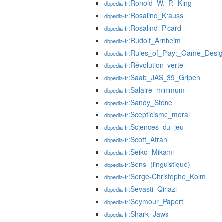
:Ronold_W._P._King
dbpedia-fr
:Rosalind_Krauss
dbpedia-fr
:Rosalind_Picard
dbpedia-fr
:Rudolf_Arnheim
dbpedia-fr
:Rules_of_Play:_Game_Desi
dbpedia-fr
:Révolution_verte
dbpedia-fr
:Saab_JAS_39_Gripen
dbpedia-fr
:Salaire_minimum
dbpedia-fr
:Sandy_Stone
dbpedia-fr
:Scepticisme_moral
dbpedia-fr
:Sciences_du_jeu
dbpedia-fr
:Scott_Atran
dbpedia-fr
:Seiko_Mikami
dbpedia-fr
:Sens_(linguistique)
dbpedia-fr
:Serge-Christophe_Kolm
dbpedia-fr
:Sevasti_Qiriazi
dbpedia-fr
:Seymour_Papert
dbpedia-fr
:Shark_Jaws
dbpedia-fr