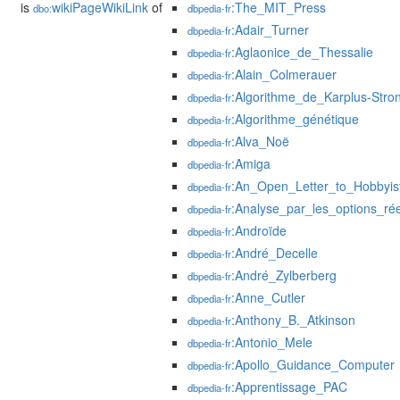
is
wikiPageWikiLink
of
:The_MIT_Press
dbo:
dbpedia-fr
:Adair_Turner
dbpedia-fr
:Aglaonice_de_Thessalie
dbpedia-fr
:Alain_Colmerauer
dbpedia-fr
:Algorithme_de_Karplus-Stro
dbpedia-fr
:Algorithme_génétique
dbpedia-fr
:Alva_Noë
dbpedia-fr
:Amiga
dbpedia-fr
:An_Open_Letter_to_Hobbyis
dbpedia-fr
:Analyse_par_les_options_rée
dbpedia-fr
:Androïde
dbpedia-fr
:André_Decelle
dbpedia-fr
:André_Zylberberg
dbpedia-fr
:Anne_Cutler
dbpedia-fr
:Anthony_B._Atkinson
dbpedia-fr
:Antonio_Mele
dbpedia-fr
:Apollo_Guidance_Computer
dbpedia-fr
:Apprentissage_PAC
dbpedia-fr