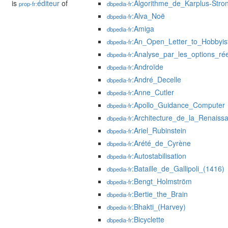
is
éditeur
of
:Algorithme_de_Karplus-Stro
prop-fr:
dbpedia-fr
:Alva_Noë
dbpedia-fr
:Amiga
dbpedia-fr
:An_Open_Letter_to_Hobbyis
dbpedia-fr
:Analyse_par_les_options_rée
dbpedia-fr
:Androïde
dbpedia-fr
:André_Decelle
dbpedia-fr
:Anne_Cutler
dbpedia-fr
:Apollo_Guidance_Computer
dbpedia-fr
:Architecture_de_la_Renaiss
dbpedia-fr
:Ariel_Rubinstein
dbpedia-fr
:Arété_de_Cyrène
dbpedia-fr
:Autostabilisation
dbpedia-fr
:Bataille_de_Gallipoli_(1416)
dbpedia-fr
:Bengt_Holmström
dbpedia-fr
:Bertie_the_Brain
dbpedia-fr
:Bhakti_(Harvey)
dbpedia-fr
:Bicyclette
dbpedia-fr