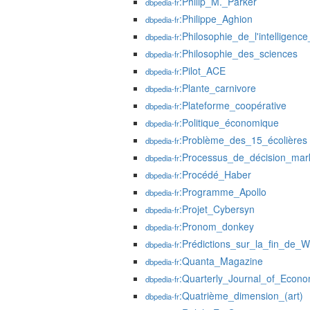
:Philip_M._Parker
dbpedia-fr
:Philippe_Aghion
dbpedia-fr
:Philosophie_de_l'intelligence_a
dbpedia-fr
:Philosophie_des_sciences
dbpedia-fr
:Pilot_ACE
dbpedia-fr
:Plante_carnivore
dbpedia-fr
:Plateforme_coopérative
dbpedia-fr
:Politique_économique
dbpedia-fr
:Problème_des_15_écolières
dbpedia-fr
:Processus_de_décision_mar
dbpedia-fr
:Procédé_Haber
dbpedia-fr
:Programme_Apollo
dbpedia-fr
:Projet_Cybersyn
dbpedia-fr
:Pronom_donkey
dbpedia-fr
:Prédictions_sur_la_fin_de_W
dbpedia-fr
:Quanta_Magazine
dbpedia-fr
:Quarterly_Journal_of_Econo
dbpedia-fr
:Quatrième_dimension_(art)
dbpedia-fr