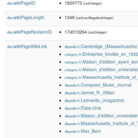
wikiPageID
1929773
dbo:
(xsd:integer)
wikiPageLength
1348
dbo:
(xsd:nonNegativeInteger)
wikiPageRevisionID
174013264
dbo:
(xsd:integer)
wikiPageWikiLink
:Cambridge_(Massachusetts)
dbo:
dbpedia-fr
:Entreprise_fondée_en_193
category-fr
:Maison_d'édition_ayant_s
category-fr
:Maison_d'édition_universit
category-fr
:Massachusetts_Institute_of
category-fr
:Computer_Music_Journal
dbpedia-fr
:James_R._Killian
dbpedia-fr
:Leonardo_(magazine)
dbpedia-fr
:États-Unis
dbpedia-fr
:Maison_d'édition_universitai
dbpedia-fr
:Massachusetts_Institute_of
dbpedia-fr
:Max_Born
dbpedia-fr