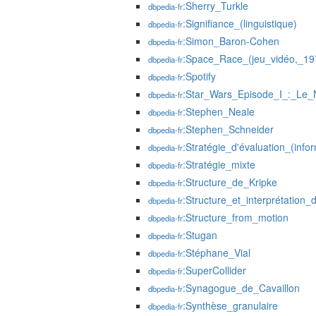
:Sherry_Turkle
dbpedia-fr
:Signifiance_(linguistique)
dbpedia-fr
:Simon_Baron-Cohen
dbpedia-fr
:Space_Race_(jeu_vidéo,_19
dbpedia-fr
:Spotify
dbpedia-fr
:Star_Wars_Episode_I_:_L
dbpedia-fr
:Stephen_Neale
dbpedia-fr
:Stephen_Schneider
dbpedia-fr
:Stratégie_d'évaluation_(info
dbpedia-fr
:Stratégie_mixte
dbpedia-fr
:Structure_de_Kripke
dbpedia-fr
:Structure_et_interprétatio
dbpedia-fr
:Structure_from_motion
dbpedia-fr
:Stugan
dbpedia-fr
:Stéphane_Vial
dbpedia-fr
:SuperCollider
dbpedia-fr
:Synagogue_de_Cavaillon
dbpedia-fr
:Synthèse_granulaire
dbpedia-fr