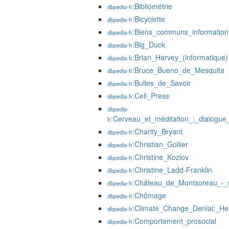
:Bibliométrie
dbpedia-fr
:Bicyclette
dbpedia-fr
:Biens_communs_information
dbpedia-fr
:Big_Duck
dbpedia-fr
:Brian_Harvey_(informatique)
dbpedia-fr
:Bruce_Bueno_de_Mesquita
dbpedia-fr
:Bulles_de_Savoir
dbpedia-fr
:Cell_Press
dbpedia-fr
dbpedia-
:Cerveau_et_méditation_:_dialogue
fr
:Charity_Bryant
dbpedia-fr
:Christian_Gollier
dbpedia-fr
:Christine_Kozlov
dbpedia-fr
:Christine_Ladd-Franklin
dbpedia-fr
:Château_de_Montsoreau_-_
dbpedia-fr
:Chômage
dbpedia-fr
:Climate_Change_Denial:_H
dbpedia-fr
:Comportement_prosocial
dbpedia-fr