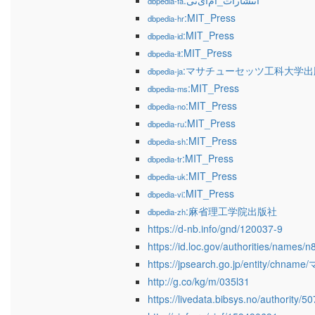
:انتشارات_ام‌آی‌تی
dbpedia-fa
:MIT_Press
dbpedia-hr
:MIT_Press
dbpedia-id
:MIT_Press
dbpedia-it
:マサチューセッツ工科大学出
dbpedia-ja
:MIT_Press
dbpedia-ms
:MIT_Press
dbpedia-no
:MIT_Press
dbpedia-ru
:MIT_Press
dbpedia-sh
:MIT_Press
dbpedia-tr
:MIT_Press
dbpedia-uk
:MIT_Press
dbpedia-vi
:麻省理工学院出版社
dbpedia-zh
https://d-nb.info/gnd/120037-9
https://id.loc.gov/authorities/names
https://jpsearch.go.jp/entit
http://g.co/kg/m/035l31
https://livedata.bibsys.no/authority/5