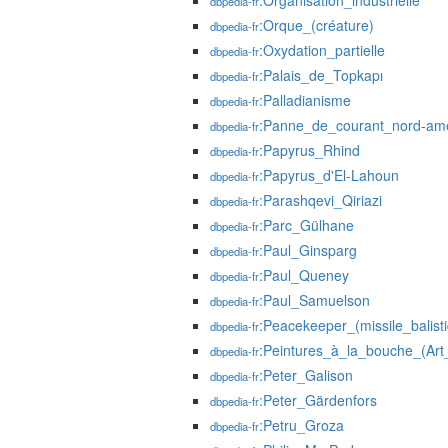
:Organisation_industrielle
dbpedia-fr
:Orque_(créature)
dbpedia-fr
:Oxydation_partielle
dbpedia-fr
:Palais_de_Topkapı
dbpedia-fr
:Palladianisme
dbpedia-fr
:Panne_de_courant_nord-am
dbpedia-fr
:Papyrus_Rhind
dbpedia-fr
:Papyrus_d'El-Lahoun
dbpedia-fr
:Parashqevi_Qiriazi
dbpedia-fr
:Parc_Gülhane
dbpedia-fr
:Paul_Ginsparg
dbpedia-fr
:Paul_Queney
dbpedia-fr
:Paul_Samuelson
dbpedia-fr
:Peacekeeper_(missile_balist
dbpedia-fr
:Peintures_à_la_bouche_(Ar
dbpedia-fr
:Peter_Galison
dbpedia-fr
:Peter_Gärdenfors
dbpedia-fr
:Petru_Groza
dbpedia-fr