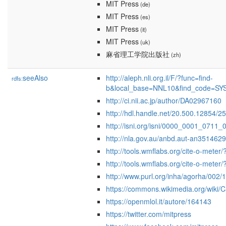
MIT Press
(de)
MIT Press
(es)
MIT Press
(it)
MIT Press
(uk)
麻省理工学院出版社
(zh)
seeAlso
http://aleph.nli.org.il/F/?func=find-
rdfs:
b&local_base=NNL10&find_code=SY
http://ci.nii.ac.jp/author/DA02967160
http://hdl.handle.net/20.500.12854/2
http://isni.org/isni/0000_0001_0711_
http://nla.gov.au/anbd.aut-an351462
http://tools.wmflabs.org/cite-o-meter
http://tools.wmflabs.org/cite-o-meter
http://www.purl.org/inha/agorha/002
https://commons.wikimedia.org/wiki/
https://openmlol.it/autore/164143
https://twitter.com/mitpress