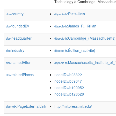
Technology à Cambridge, Massachuse
country
:États-Unis
dbo:
dbpedia-fr
foundedBy
:James_R._Killian
dbo:
dbpedia-fr
headquarter
:Cambridge_(Massachusetts)
dbo:
dbpedia-fr
industry
:Édition_(activité)
dbo:
dbpedia-fr
namedAfter
:Massachusetts_Institute_of
dbo:
dbpedia-fr
relatedPlaces
nodeID://b28322
dbo:
nodeID://b59047
nodeID://b100952
nodeID://b128528
wikiPageExternalLink
http://mitpress.mit.edu/
dbo: