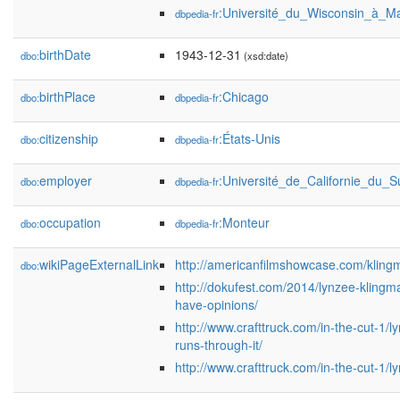
:Université_du_Wisconsin_à_M
dbpedia-fr
birthDate
1943-12-31
dbo:
(xsd:date)
birthPlace
:Chicago
dbo:
dbpedia-fr
citizenship
:États-Unis
dbo:
dbpedia-fr
employer
:Université_de_Californie_du_S
dbo:
dbpedia-fr
occupation
:Monteur
dbo:
dbpedia-fr
wikiPageExternalLink
http://americanfilmshowcase.com/kling
dbo:
http://dokufest.com/2014/lynzee-klingma
have-opinions/
http://www.crafttruck.com/in-the-cut-1/l
runs-through-it/
http://www.crafttruck.com/in-the-cut-1/l