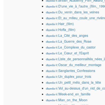
:British_Academy_Film_Award_
dbpedia-fr
:D'une_vie_à_l'autre_(film,_199
dbpedia-fr
:Du_venin_dans_les_veines
dbpedia-fr
:Et_au_milieu_coule_une_rivièr
dbpedia-fr
:Hair_(film)
dbpedia-fr
:Hoffa_(film)
dbpedia-fr
:La_Cité_des_anges
dbpedia-fr
:La_Guerre_des_Rose
dbpedia-fr
:Le_Complexe_du_castor
dbpedia-fr
:Le_Cœur_et_l'Esprit
dbpedia-fr
:Liste_de_personnalités_nées_
dbpedia-fr
:Oscar_du_meilleur_montage
dbpedia-fr
:Sanglantes_Confessions
dbpedia-fr
:Un_duplex_pour_trois
dbpedia-fr
:Un_petit_mélo_dans_la_tête
dbpedia-fr
:Vol_au-dessus_d'un_nid_de_c
dbpedia-fr
:Week-end_en_famille
dbpedia-fr
:Man_on_the_Moon
dbpedia-fr