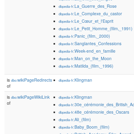
:La_Guerre_des_Rose
dbpedia-fr
:Le_Complexe_du_castor
dbpedia-fr
:Le_Cœur_et_l'Esprit
dbpedia-fr
:Le_Petit_Homme_(film,_1991)
dbpedia-fr
:Panic_(film,_2000)
dbpedia-fr
:Sanglantes_Confessions
dbpedia-fr
:Week-end_en_famille
dbpedia-fr
:Man_on_the_Moon
dbpedia-fr
:Matilda_(film,_1996)
dbpedia-fr
is
wikiPageRedirects
:Klingman
dbo:
dbpedia-fr
of
is
wikiPageWikiLink
:Klingman
dbo:
dbpedia-fr
of
:30e_cérémonie_des_British_
dbpedia-fr
:48e_cérémonie_des_Oscars
dbpedia-fr
:Ali_(film)
dbpedia-fr
:Baby_Boom_(film)
dbpedia-fr