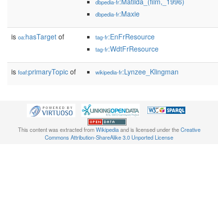
:Matilda_(film,_1996)
dbpedia-fr
:Maxie
dbpedia-fr
is
hasTarget
of
:EnFrResource
oa:
tag-fr
:WdtFrResource
tag-fr
is
primaryTopic
of
:Lynzee_Klingman
foaf:
wikipedia-fr
This content was extracted from
Wikipedia
and is licensed under the
Creative
Commons Attribution-ShareAlike 3.0 Unported License