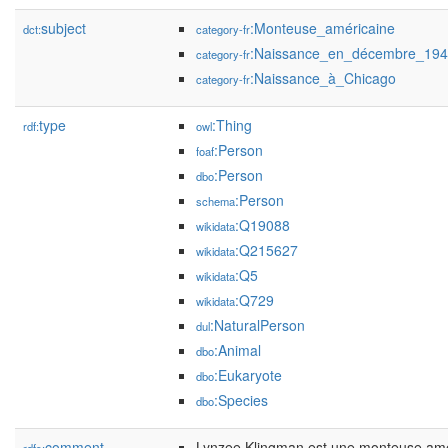
subject
:Monteuse_américaine
dct:
category-fr
:Naissance_en_décembre_19
category-fr
:Naissance_à_Chicago
category-fr
type
:Thing
rdf:
owl
:Person
foaf
:Person
dbo
:Person
schema
:Q19088
wikidata
:Q215627
wikidata
:Q5
wikidata
:Q729
wikidata
:NaturalPerson
dul
:Animal
dbo
:Eukaryote
dbo
:Species
dbo
comment
Lynzee Klingman est une monteuse amé