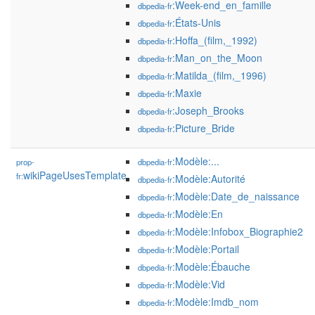
:Week-end_en_famille
dbpedia-fr
:États-Unis
dbpedia-fr
:Hoffa_(film,_1992)
dbpedia-fr
:Man_on_the_Moon
dbpedia-fr
:Matilda_(film,_1996)
dbpedia-fr
:Maxie
dbpedia-fr
:Joseph_Brooks
dbpedia-fr
:Picture_Bride
dbpedia-fr
:Modèle:...
prop-
dbpedia-fr
wikiPageUsesTemplate
fr:
:Modèle:Autorité
dbpedia-fr
:Modèle:Date_de_naissance
dbpedia-fr
:Modèle:En
dbpedia-fr
:Modèle:Infobox_Biographie2
dbpedia-fr
:Modèle:Portail
dbpedia-fr
:Modèle:Ébauche
dbpedia-fr
:Modèle:Vid
dbpedia-fr
:Modèle:Imdb_nom
dbpedia-fr