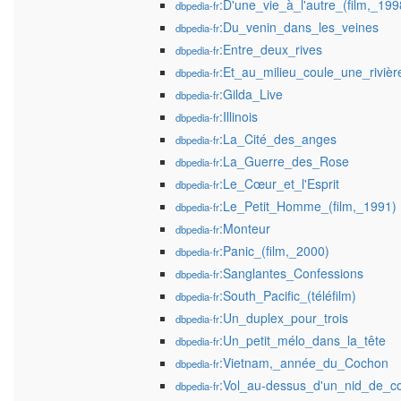
:D'une_vie_à_l'autre_(film,_199
dbpedia-fr
:Du_venin_dans_les_veines
dbpedia-fr
:Entre_deux_rives
dbpedia-fr
:Et_au_milieu_coule_une_rivièr
dbpedia-fr
:Gilda_Live
dbpedia-fr
:Illinois
dbpedia-fr
:La_Cité_des_anges
dbpedia-fr
:La_Guerre_des_Rose
dbpedia-fr
:Le_Cœur_et_l'Esprit
dbpedia-fr
:Le_Petit_Homme_(film,_1991)
dbpedia-fr
:Monteur
dbpedia-fr
:Panic_(film,_2000)
dbpedia-fr
:Sanglantes_Confessions
dbpedia-fr
:South_Pacific_(téléfilm)
dbpedia-fr
:Un_duplex_pour_trois
dbpedia-fr
:Un_petit_mélo_dans_la_tête
dbpedia-fr
:Vietnam,_année_du_Cochon
dbpedia-fr
:Vol_au-dessus_d'un_nid_de_c
dbpedia-fr