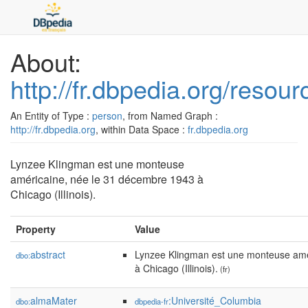
About:
http://fr.dbpedia.org/reso
An Entity of Type :
person
, from Named Graph :
http://fr.dbpedia.org
, within Data Space :
fr.dbpedia.org
Lynzee Klingman est une monteuse
américaine, née le 31 décembre 1943 à
Chicago (Illinois).
Property
Value
abstract
Lynzee Klingman est une monteuse amé
dbo:
à Chicago (Illinois).
(fr)
almaMater
:Université_Columbia
dbo:
dbpedia-fr