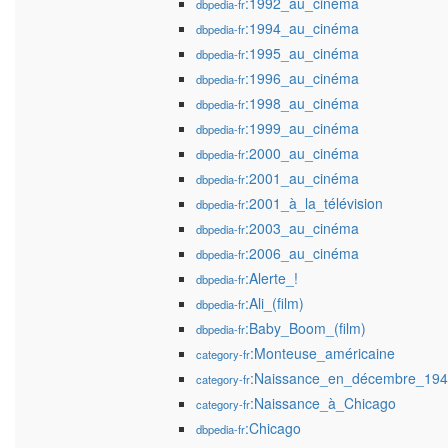
:1992_au_cinéma
dbpedia-fr
:1994_au_cinéma
dbpedia-fr
:1995_au_cinéma
dbpedia-fr
:1996_au_cinéma
dbpedia-fr
:1998_au_cinéma
dbpedia-fr
:1999_au_cinéma
dbpedia-fr
:2000_au_cinéma
dbpedia-fr
:2001_au_cinéma
dbpedia-fr
:2001_à_la_télévision
dbpedia-fr
:2003_au_cinéma
dbpedia-fr
:2006_au_cinéma
dbpedia-fr
:Alerte_!
dbpedia-fr
:Ali_(film)
dbpedia-fr
:Baby_Boom_(film)
dbpedia-fr
:Monteuse_américaine
category-fr
:Naissance_en_décembre_19
category-fr
:Naissance_à_Chicago
category-fr
:Chicago
dbpedia-fr