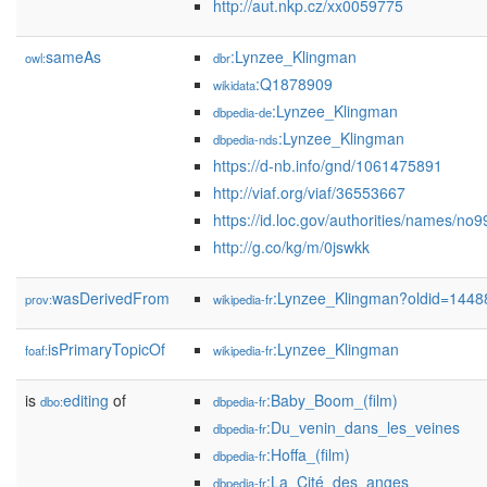
http://aut.nkp.cz/xx0059775
sameAs
:Lynzee_Klingman
owl:
dbr
:Q1878909
wikidata
:Lynzee_Klingman
dbpedia-de
:Lynzee_Klingman
dbpedia-nds
https://d-nb.info/gnd/1061475891
http://viaf.org/viaf/36553667
https://id.loc.gov/authorities/names/n
http://g.co/kg/m/0jswkk
wasDerivedFrom
:Lynzee_Klingman?oldid=144
prov:
wikipedia-fr
isPrimaryTopicOf
:Lynzee_Klingman
foaf:
wikipedia-fr
is
editing
of
:Baby_Boom_(film)
dbo:
dbpedia-fr
:Du_venin_dans_les_veines
dbpedia-fr
:Hoffa_(film)
dbpedia-fr
:La_Cité_des_anges
dbpedia-fr