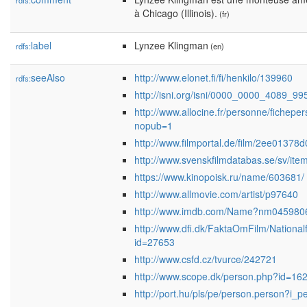
rdfs:
à Chicago (Illinois).
(fr)
label
Lynzee Klingman
rdfs:
(en)
seeAlso
http://www.elonet.fi/fi/henkilo/139960
rdfs:
http://isni.org/isni/0000_0000_4089_99
http://www.allocine.fr/personne/fiche
nopub=1
http://www.filmportal.de/film/2ee0137
http://www.svenskfilmdatabas.se/sv/it
https://www.kinopoisk.ru/name/603681/
http://www.allmovie.com/artist/p97640
http://www.imdb.com/Name?nm045980
http://www.dfi.dk/FaktaOmFilm/National
id=27653
http://www.csfd.cz/tvurce/242721
http://www.scope.dk/person.php?id=16
http://port.hu/pls/pe/person.person?i_