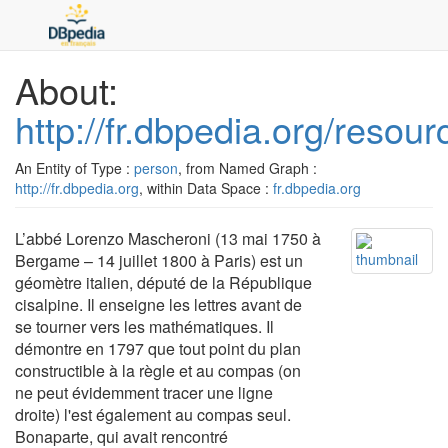
About:
http://fr.dbpedia.org/reso
An Entity of Type :
person
, from Named Graph :
http://fr.dbpedia.org
, within Data Space :
fr.dbpedia.org
L’abbé Lorenzo Mascheroni (13 mai 1750 à
Bergame – 14 juillet 1800 à Paris) est un
géomètre italien, député de la République
cisalpine. Il enseigne les lettres avant de
se tourner vers les mathématiques. Il
démontre en 1797 que tout point du plan
constructible à la règle et au compas (on
ne peut évidemment tracer une ligne
droite) l'est également au compas seul.
Bonaparte, qui avait rencontré