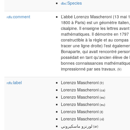
:Species
dbo
comment
L’abbé Lorenzo Mascheroni (13 mai 1
rdfs:
1800 à Paris) est un géomètre italien
cisalpine. Il enseigne les lettres avan
mathématiques. Il démontre en 1797 q
constructible à la règle et au compa
tracer une ligne droite) l'est égalem
Bonaparte, qui avait rencontré perso
possédait en tant qu'ancien élève de 
bonnes connaissances mathématiques,
impressionné par ses travaux.
(fr)
label
Lorenzo Mascheroni
rdfs:
(fr)
Lorenzo Mascheroni
(ca)
Lorenzo Mascheroni
(es)
Lorenzo Mascheroni
(eu)
Lorenzo Mascheroni
(it)
Lorenzo Mascheroni
(nl)
لورنزو ماسكيروني
(ar)