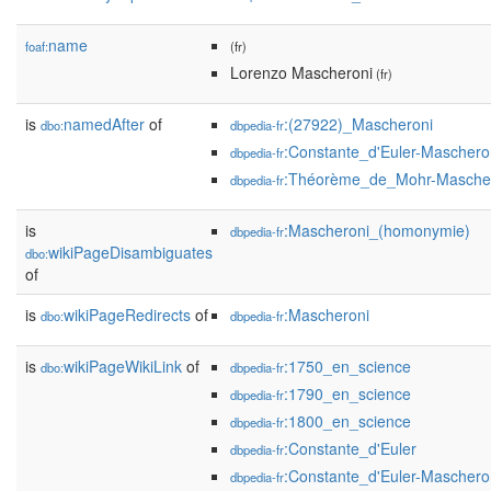
name
foaf:
(fr)
Lorenzo Mascheroni
(fr)
is
namedAfter
of
:(27922)_Mascheroni
dbo:
dbpedia-fr
:Constante_d'Euler-Maschero
dbpedia-fr
:Théorème_de_Mohr-Masche
dbpedia-fr
is
:Mascheroni_(homonymie)
dbpedia-fr
wikiPageDisambiguates
dbo:
of
is
wikiPageRedirects
of
:Mascheroni
dbo:
dbpedia-fr
is
wikiPageWikiLink
of
:1750_en_science
dbo:
dbpedia-fr
:1790_en_science
dbpedia-fr
:1800_en_science
dbpedia-fr
:Constante_d'Euler
dbpedia-fr
:Constante_d'Euler-Maschero
dbpedia-fr