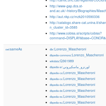
http://cantic.bnc.cat/registres/CUCI
http://www-gap.dcs.st-
and.ac.uk/~history/Biographies/Masch
http://aut.nkp.cz/mzk2010590336
http://catalogo.share-cat.unina.it/s
n_cluster_id=3585
http://www.cobiss.si/scripts/cobiss?
command=DISPLAY&base=CONOR&r
sameAs
:Lorenzo_Mascheroni
owl:
dbr
:Lorenzo_Mascheroni
dbpedia-commons
:Q361989
wikidata
:لورنزو_ماسكيروني
dbpedia-ar
:Lorenzo_Mascheroni
dbpedia-ca
:Lorenzo_Mascheroni
dbpedia-cs
:Lorenzo_Mascheroni
dbpedia-da
:Lorenzo_Mascheroni
dbpedia-de
:Lorenzo_Mascheroni
dbpedia-es
:Lorenzo_Mascheroni
dbpedia-eu