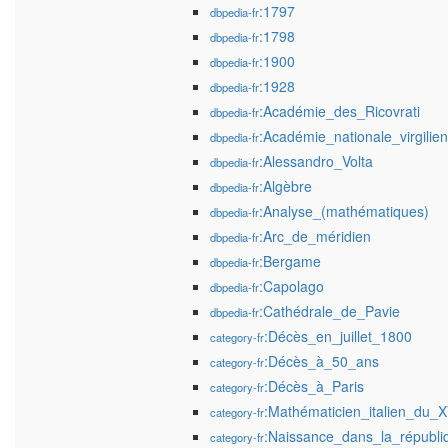
:1797
dbpedia-fr
:1798
dbpedia-fr
:1900
dbpedia-fr
:1928
dbpedia-fr
:Académie_des_Ricovrati
dbpedia-fr
:Académie_nationale_virgilie
dbpedia-fr
:Alessandro_Volta
dbpedia-fr
:Algèbre
dbpedia-fr
:Analyse_(mathématiques)
dbpedia-fr
:Arc_de_méridien
dbpedia-fr
:Bergame
dbpedia-fr
:Capolago
dbpedia-fr
:Cathédrale_de_Pavie
dbpedia-fr
:Décès_en_juillet_1800
category-fr
:Décès_à_50_ans
category-fr
:Décès_à_Paris
category-fr
:Mathématicien_italien_du_XV
category-fr
:Naissance_dans_la_républ
category-fr