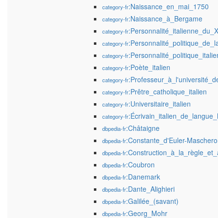
:Naissance_en_mai_1750
category-fr
:Naissance_à_Bergame
category-fr
:Personnalité_italienne_du_X
category-fr
:Personnalité_politique_de_l
category-fr
:Personnalité_politique_itali
category-fr
:Poète_italien
category-fr
:Professeur_à_l'université_
category-fr
:Prêtre_catholique_italien
category-fr
:Universitaire_italien
category-fr
:Écrivain_italien_de_langue_
category-fr
:Châtaigne
dbpedia-fr
:Constante_d'Euler-Maschero
dbpedia-fr
:Construction_à_la_règle_e
dbpedia-fr
:Coubron
dbpedia-fr
:Danemark
dbpedia-fr
:Dante_Alighieri
dbpedia-fr
:Galilée_(savant)
dbpedia-fr
:Georg_Mohr
dbpedia-fr