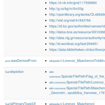
https://d-nb.info/gnd/117556890
http://g.co/kg/m/0m33g
http://openlibrary.org/works/OL4892
http://viaf.org/viaf/41843784
https://id.loc.gov/authorities/names
http://datos.bne.es/resource/XX1038
http://data.nlg.gr/resource/authority
http://id.worldcat.org/fast/294951
https://data.bibliotheken.nl/doc/the
wasDerivedFrom
:Lorenzo_Mascheroni?oldi
prov:
wikipedia-fr
depiction
foaf:
wiki-
:Special:FilePath/Flag_of_th
commons
:Special:FilePath/Lorenzo
wiki-commons
:Special:FilePath/Mascher
wiki-commons
_Geometri...epubblica_francese_179
isPrimaryTopicOf
:Lorenzo_Mascheroni
foaf:
wikipedia-fr