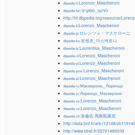
:Lorenzo_Mascheroni
dbpedia-fi
:לורנצו_מסקרוני
dbpedia-he
http://ht.dbpedia.org/resource/Lore
:Lorenzo_Mascheroni
dbpedia-it
:ロレンツォ・マスケローニ
dbpedia-ja
:로렌초_마스케로니
dbpedia-ko
:Laurentius_Mascheroni
dbpedia-la
:Lorenzo_Mascheroni
dbpedia-nl
:Lorenzo_Mascheroni
dbpedia-pl
:Lorenzo_Mascheroni
dbpedia-pms
:Lorenzo_Mascheroni
dbpedia-pt
:Маскерони,_Лоренцо
dbpedia-ru
:Лоренцо_Маскерони
dbpedia-sr
:Lorenzo_Mascheroni
dbpedia-sv
:Lorenzo_Mascheroni
dbpedia-vo
:洛倫佐·馬斯凱羅尼
dbpedia-zh
http://data.bnf.fr/ark:/12148/cb1191
http://www.idref.fr/027014800/id