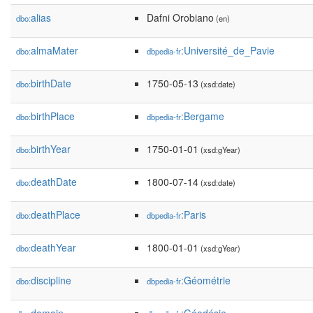
alias
Dafni Orobiano
dbo:
(en)
almaMater
:Université_de_Pavie
dbo:
dbpedia-fr
birthDate
1750-05-13
dbo:
(xsd:date)
birthPlace
:Bergame
dbo:
dbpedia-fr
birthYear
1750-01-01
dbo:
(xsd:gYear)
deathDate
1800-07-14
dbo:
(xsd:date)
deathPlace
:Paris
dbo:
dbpedia-fr
deathYear
1800-01-01
dbo:
(xsd:gYear)
discipline
:Géométrie
dbo:
dbpedia-fr