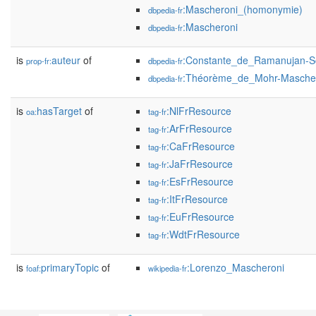
:Mascheroni_(homonymie)
dbpedia-fr
:Mascheroni
dbpedia-fr
is
auteur
of
:Constante_de_Ramanujan-S
prop-fr:
dbpedia-fr
:Théorème_de_Mohr-Masche
dbpedia-fr
is
hasTarget
of
:NlFrResource
oa:
tag-fr
:ArFrResource
tag-fr
:CaFrResource
tag-fr
:JaFrResource
tag-fr
:EsFrResource
tag-fr
:ItFrResource
tag-fr
:EuFrResource
tag-fr
:WdtFrResource
tag-fr
is
primaryTopic
of
:Lorenzo_Mascheroni
foaf:
wikipedia-fr