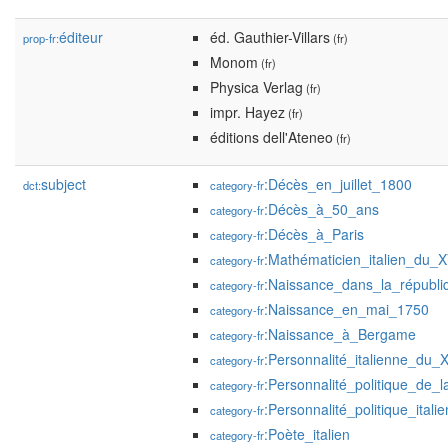
éditeur
éd. Gauthier-Villars
prop-fr:
(fr)
Monom
(fr)
Physica Verlag
(fr)
impr. Hayez
(fr)
éditions dell'Ateneo
(fr)
subject
:Décès_en_juillet_1800
dct:
category-fr
:Décès_à_50_ans
category-fr
:Décès_à_Paris
category-fr
:Mathématicien_italien_du_XV
category-fr
:Naissance_dans_la_républ
category-fr
:Naissance_en_mai_1750
category-fr
:Naissance_à_Bergame
category-fr
:Personnalité_italienne_du_X
category-fr
:Personnalité_politique_de_l
category-fr
:Personnalité_politique_itali
category-fr
:Poète_italien
category-fr