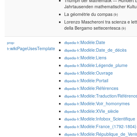
Triumph der Mathematik — Hundert 
Jahrtausenden mathematischer Kultu
La géométrie du compas
(fr)
Lorenzo Mascheroni tra scienza e lett
della Bergamo settecentesca
(fr)
:Modèle:Date
prop-
dbpedia-fr
wikiPageUsesTemplate
fr:
:Modèle:Date_de_décès
dbpedia-fr
:Modèle:Liens
dbpedia-fr
:Modèle:Légende_plume
dbpedia-fr
:Modèle:Ouvrage
dbpedia-fr
:Modèle:Portail
dbpedia-fr
:Modèle:Références
dbpedia-fr
:Modèle:Traduction/Référenc
dbpedia-fr
:Modèle:Voir_homonymes
dbpedia-fr
:Modèle:XVIe_siècle
dbpedia-fr
:Modèle:Infobox_Scientifique
dbpedia-fr
:Modèle:France_(1792-1804)
dbpedia-fr
:Modèle:République_de_Veni
dbpedia-fr