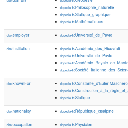
domain
:Géodésie
dbo:
dbpedia-fr
:Philosophie_naturelle
dbpedia-fr
:Statique_graphique
dbpedia-fr
:Mathématiques
dbpedia-fr
employer
:Université_de_Pavie
dbo:
dbpedia-fr
institution
:Académie_des_Ricovrati
dbo:
dbpedia-fr
:Université_de_Pavie
dbpedia-fr
:Académie_Royale_de_Mant
dbpedia-fr
:Société_Italienne_des_Scien
dbpedia-fr
knownFor
:Constante_d'Euler-Maschero
dbo:
dbpedia-fr
:Construction_à_la_règle_e
dbpedia-fr
:Statique
dbpedia-fr
nationality
:République_cisalpine
dbo:
dbpedia-fr
occupation
:Physicien
dbo:
dbpedia-fr