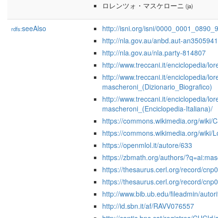
ロレンツォ・マスケローニ
(ja)
seeAlso
http://isni.org/isni/0000_0001_0890_
rdfs:
http://nla.gov.au/anbd.aut-an350594
http://nla.gov.au/nla.party-814807
http://www.treccani.it/enciclopedia/l
http://www.treccani.it/enciclopedia/lo
mascheroni_(Dizionario_Biografico)
http://www.treccani.it/enciclopedia/lo
mascheroni_(Enciclopedia-Italiana)/
https://commons.wikimedia.org/wiki
https://commons.wikimedia.org/wiki
https://openmlol.it/autore/633
https://zbmath.org/authors/?q=ai:mas
https://thesaurus.cerl.org/record/cn
https://thesaurus.cerl.org/record/cn
http://www.bib.ub.edu/fileadmin/auto
http://id.sbn.it/af/RAVV076557