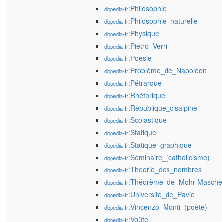
:Philosophie
dbpedia-fr
:Philosophie_naturelle
dbpedia-fr
:Physique
dbpedia-fr
:Pietro_Verri
dbpedia-fr
:Poésie
dbpedia-fr
:Problème_de_Napoléon
dbpedia-fr
:Pétrarque
dbpedia-fr
:Rhétorique
dbpedia-fr
:République_cisalpine
dbpedia-fr
:Scolastique
dbpedia-fr
:Statique
dbpedia-fr
:Statique_graphique
dbpedia-fr
:Séminaire_(catholicisme)
dbpedia-fr
:Théorie_des_nombres
dbpedia-fr
:Théorème_de_Mohr-Masche
dbpedia-fr
:Université_de_Pavie
dbpedia-fr
:Vincenzo_Monti_(poète)
dbpedia-fr
:Voûte
dbpedia-fr