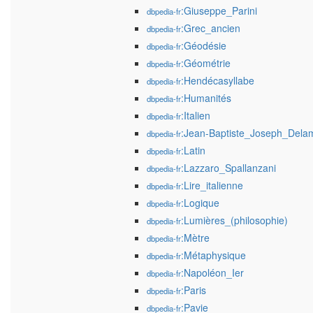
:Giuseppe_Parini
dbpedia-fr
:Grec_ancien
dbpedia-fr
:Géodésie
dbpedia-fr
:Géométrie
dbpedia-fr
:Hendécasyllabe
dbpedia-fr
:Humanités
dbpedia-fr
:Italien
dbpedia-fr
:Jean-Baptiste_Joseph_Dela
dbpedia-fr
:Latin
dbpedia-fr
:Lazzaro_Spallanzani
dbpedia-fr
:Lire_italienne
dbpedia-fr
:Logique
dbpedia-fr
:Lumières_(philosophie)
dbpedia-fr
:Mètre
dbpedia-fr
:Métaphysique
dbpedia-fr
:Napoléon_Ier
dbpedia-fr
:Paris
dbpedia-fr
:Pavie
dbpedia-fr