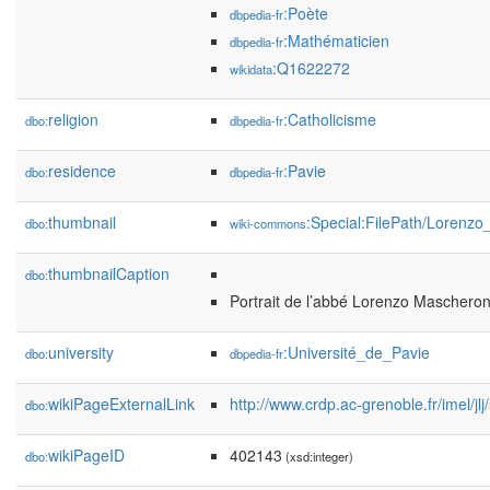
:Poète
dbpedia-fr
:Mathématicien
dbpedia-fr
:Q1622272
wikidata
religion
:Catholicisme
dbo:
dbpedia-fr
residence
:Pavie
dbo:
dbpedia-fr
thumbnail
:Special:FilePath/Lorenz
dbo:
wiki-commons
thumbnailCaption
dbo:
Portrait de l’abbé Lorenzo Mascheroni 
university
:Université_de_Pavie
dbo:
dbpedia-fr
wikiPageExternalLink
http://www.crdp.ac-grenoble.fr/imel/jl
dbo:
wikiPageID
402143
dbo:
(xsd:integer)