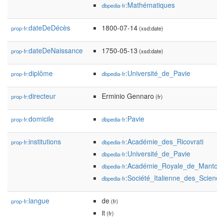
:Mathématiques
dbpedia-fr
dateDeDécès
1800-07-14
prop-fr:
(xsd:date)
dateDeNaissance
1750-05-13
prop-fr:
(xsd:date)
diplôme
:Université_de_Pavie
prop-fr:
dbpedia-fr
directeur
Erminio Gennaro
prop-fr:
(fr)
domicile
:Pavie
prop-fr:
dbpedia-fr
institutions
:Académie_des_Ricovrati
prop-fr:
dbpedia-fr
:Université_de_Pavie
dbpedia-fr
:Académie_Royale_de_Mant
dbpedia-fr
:Société_Italienne_des_Scien
dbpedia-fr
langue
de
prop-fr:
(fr)
it
(fr)