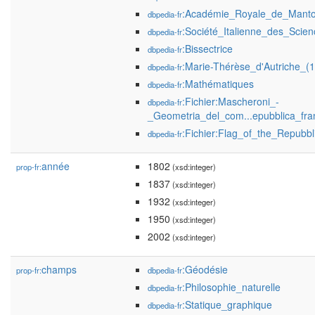
:Académie_Royale_de_Mant
dbpedia-fr
:Société_Italienne_des_Scien
dbpedia-fr
:Bissectrice
dbpedia-fr
:Marie-Thérèse_d'Autriche_(
dbpedia-fr
:Mathématiques
dbpedia-fr
:Fichier:Mascheroni_-
dbpedia-fr
_Geometria_del_com...epubblica_fr
:Fichier:Flag_of_the_Repubbl
dbpedia-fr
année
1802
prop-fr:
(xsd:integer)
1837
(xsd:integer)
1932
(xsd:integer)
1950
(xsd:integer)
2002
(xsd:integer)
champs
:Géodésie
prop-fr:
dbpedia-fr
:Philosophie_naturelle
dbpedia-fr
:Statique_graphique
dbpedia-fr