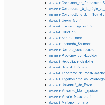
:Constante_de_Ramanujan-S
dbpedia-fr
:Construction_à_la_règle_e
dbpedia-fr
:Constructions_du_milieu_d'
dbpedia-fr
:Georg_Mohr
dbpedia-fr
:Inversion_(géométrie)
dbpedia-fr
:Juillet_1800
dbpedia-fr
:Karl_Culmann
dbpedia-fr
:Leonardo_Salimbeni
dbpedia-fr
:Nombre_constructible
dbpedia-fr
:Problème_de_Napoléon
dbpedia-fr
:République_cisalpine
dbpedia-fr
:Sala_del_tricolore
dbpedia-fr
:Théorème_de_Mohr-Masche
dbpedia-fr
:Trigonométrie_de_Wildberge
dbpedia-fr
:Université_de_Pavie
dbpedia-fr
:Vincenzo_Monti_(poète)
dbpedia-fr
:Vittorio_Mascheroni
dbpedia-fr
:Mariano_Fontana
dbpedia-fr