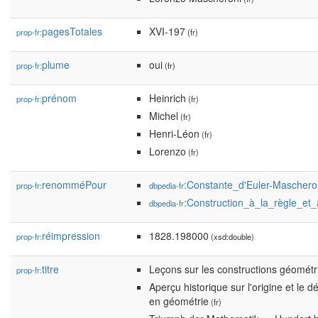
pagesTotales
XVI-197
prop-fr:
(fr)
plume
oui
prop-fr:
(fr)
prénom
Heinrich
prop-fr:
(fr)
Michel
(fr)
Henri-Léon
(fr)
Lorenzo
(fr)
renomméPour
:Constante_d'Euler-Maschero
prop-fr:
dbpedia-fr
:Construction_à_la_règle_e
dbpedia-fr
réimpression
1828.198000
prop-fr:
(xsd:double)
titre
Leçons sur les constructions géométr
prop-fr:
Aperçu historique sur l'origine et l
en géométrie
(fr)