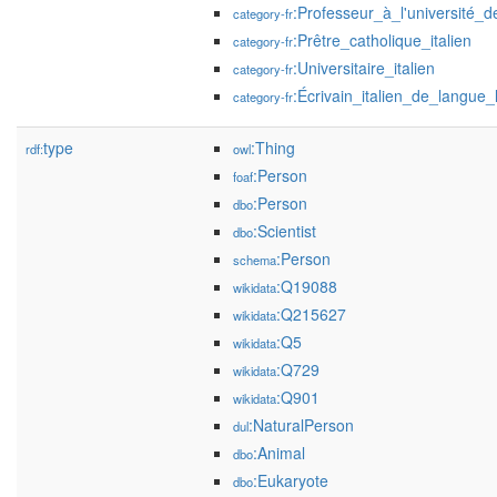
:Professeur_à_l'université_
category-fr
:Prêtre_catholique_italien
category-fr
:Universitaire_italien
category-fr
:Écrivain_italien_de_langue_
category-fr
type
:Thing
rdf:
owl
:Person
foaf
:Person
dbo
:Scientist
dbo
:Person
schema
:Q19088
wikidata
:Q215627
wikidata
:Q5
wikidata
:Q729
wikidata
:Q901
wikidata
:NaturalPerson
dul
:Animal
dbo
:Eukaryote
dbo