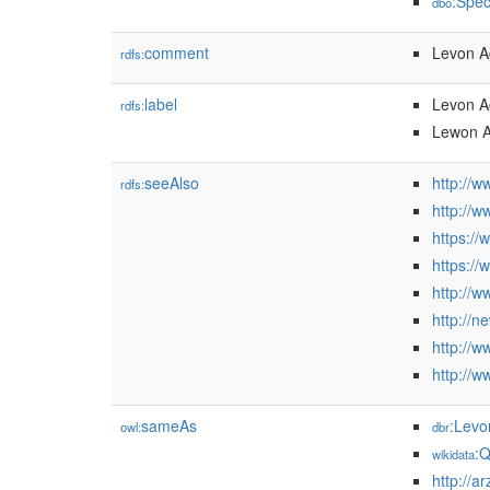
:Spec
dbo
comment
Levon Ag
rdfs:
label
Levon A
rdfs:
Lewon A
seeAlso
http://w
rdfs:
http://w
https:/
https:/
http://w
http://n
http://w
http://
sameAs
:Lev
owl:
dbr
:
wikidata