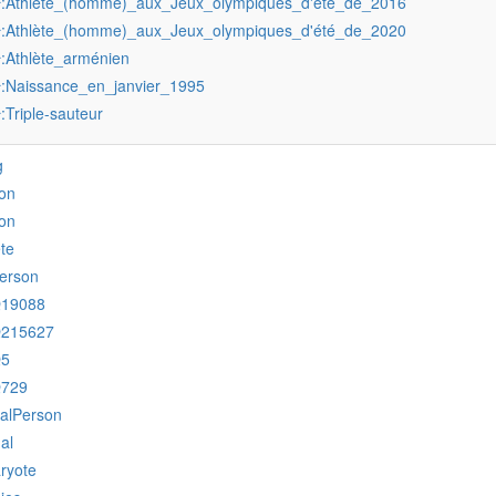
:Athlète_(homme)_aux_Jeux_olympiques_d'été_de_2016
r
:Athlète_(homme)_aux_Jeux_olympiques_d'été_de_2020
r
:Athlète_arménien
r
:Naissance_en_janvier_1995
r
:Triple-sauteur
r
g
on
on
ete
erson
Q19088
Q215627
Q5
Q729
ralPerson
al
ryote