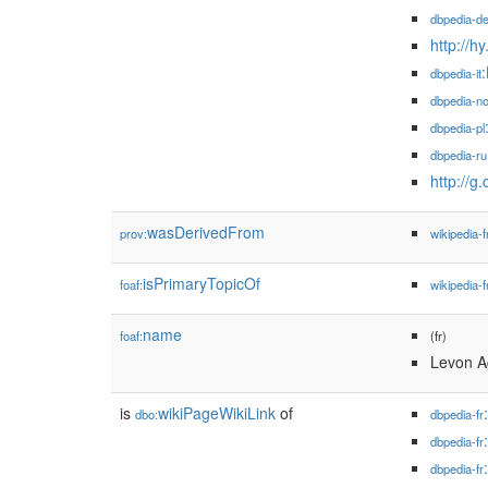
dbpedia-d
http://
dbpedia-it
dbpedia-n
dbpedia-pl
dbpedia-ru
http://g
wasDerivedFrom
prov:
wikipedia-f
isPrimaryTopicOf
foaf:
wikipedia-f
name
foaf:
(fr)
Levon A
is
wikiPageWikiLink
of
dbo:
dbpedia-fr
dbpedia-fr
dbpedia-fr