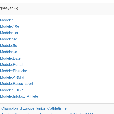
ghasyan
(fr)
:Modèle:...
:Modèle:10e
:Modèle:1er
:Modèle:4e
:Modèle:5e
:Modèle:6e
:Modèle:Date
:Modèle:Portail
:Modèle:Ébauche
:Modèle:ARM-d
:Modèle:Bases_sport
:Modèle:TUR-d
:Modèle:Infobox_Athlète
:Champion_d'Europe_junior_d'athlétisme
r