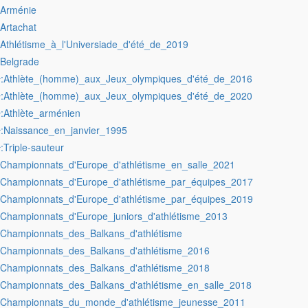
:Arménie
:Artachat
:Athlétisme_à_l'Universiade_d'été_de_2019
:Belgrade
:Athlète_(homme)_aux_Jeux_olympiques_d'été_de_2016
r
:Athlète_(homme)_aux_Jeux_olympiques_d'été_de_2020
r
:Athlète_arménien
r
:Naissance_en_janvier_1995
r
:Triple-sauteur
r
:Championnats_d'Europe_d'athlétisme_en_salle_2021
:Championnats_d'Europe_d'athlétisme_par_équipes_2017
:Championnats_d'Europe_d'athlétisme_par_équipes_2019
:Championnats_d'Europe_juniors_d'athlétisme_2013
:Championnats_des_Balkans_d'athlétisme
:Championnats_des_Balkans_d'athlétisme_2016
:Championnats_des_Balkans_d'athlétisme_2018
:Championnats_des_Balkans_d'athlétisme_en_salle_2018
:Championnats_du_monde_d'athlétisme_jeunesse_2011