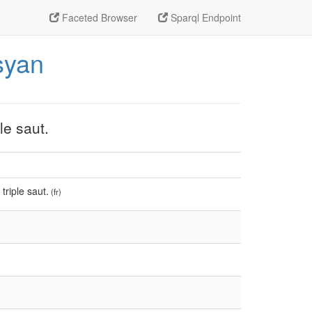
Faceted Browser
Sparql Endpoint
syan
le saut.
triple saut.
(fr)