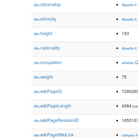
citizenship
dbo:
dbpedia-fr
ethnicity
dbo:
dbpedia-fr
height
193
dbo:
nationality
dbo:
dbpedia-fr
occupation
:
dbo:
wikidata
weight
75
dbo:
wikiPageID
728028
dbo:
wikiPageLength
4984
dbo:
(xs
wikiPageRevisionID
185510
dbo:
wikiPageWikiLink
dbo:
category-f