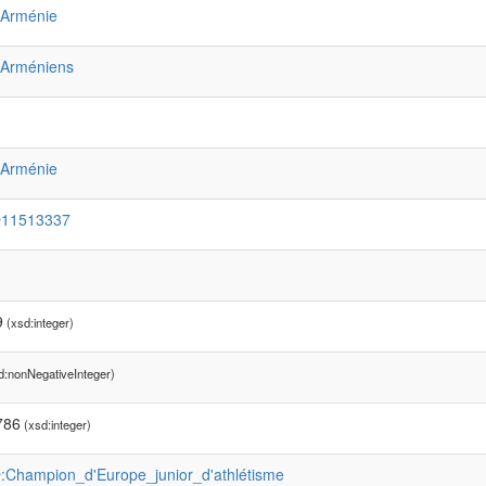
:Arménie
:Arméniens
:Arménie
Q11513337
9
(xsd:integer)
d:nonNegativeInteger)
786
(xsd:integer)
:Champion_d'Europe_junior_d'athlétisme
r