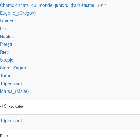
:Championnats_du_monde_juniors_d'athlétisme_2014
:Eugene_(Oregon)
:Istanbul
:Lille
:Naples
:Pitești
:Rieti
:Skopje
:Stara_Zagora
:Toruń
:Triple_saut
:Marsa_(Malte)
-19
(xsd:date)
:Triple_saut
en
(fr)