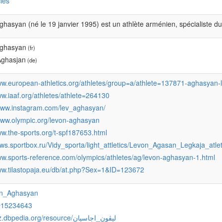
ies
hasyan (né le 19 janvier 1995) est un athlète arménien, spécialiste du 
ghasyan
(fr)
ghasjan
(de)
ww.european-athletics.org/athletes/group=a/athlete=137871-aghasyan-
ww.iaaf.org/athletes/athlete=264130
/www.instagram.com/lev_aghasyan/
/www.olympic.org/levon-aghasyan
ww.the-sports.org/t-spf187653.html
ews.sportbox.ru/Vidy_sporta/light_attletics/Levon_Agasan_Legkaja_atl
ww.sports-reference.com/olympics/athletes/ag/levon-aghasyan-1.html
www.tilastopaja.eu/db/at.php?Sex=1&ID=123672
on_Aghasyan
Q15234643
http://arz.dbpedia.org/resource/ليڤون_اجاسيان