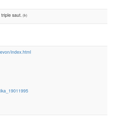
triple saut.
(fr)
levon/index.html
etika_19011995