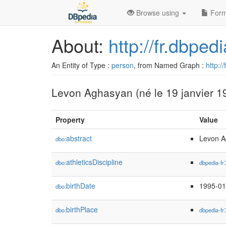
Browse using
Form
About:
http://fr.dbpe
An Entity of Type :
person
, from Named Graph :
http:/
Levon Aghasyan (né le 19 janvier 199
Property
Value
abstract
Levon Ag
dbo:
athleticsDiscipline
dbo:
dbpedia-fr
birthDate
1995-01
dbo:
birthPlace
dbo:
dbpedia-fr