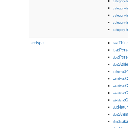
category-f
category-f
category-f
category-f
category-f
type
:Thin
rdf:
owl
:Pers
foaf
:Pers
dbo
:Athl
dbo
:P
schema
:
wikidata
:
wikidata
:
wikidata
:
wikidata
:Natu
dul
:Anim
dbo
:Euka
dbo