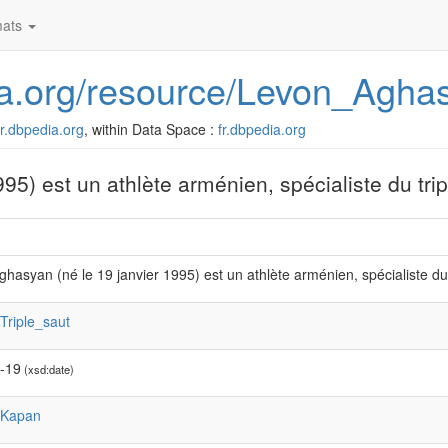
ats
dia.org/resource/Levon_Agha
/fr.dbpedia.org
, within Data Space :
fr.dbpedia.org
5) est un athlète arménien, spécialiste du trip
hasyan (né le 19 janvier 1995) est un athlète arménien, spécialiste du 
:Triple_saut
-19
(xsd:date)
:Kapan