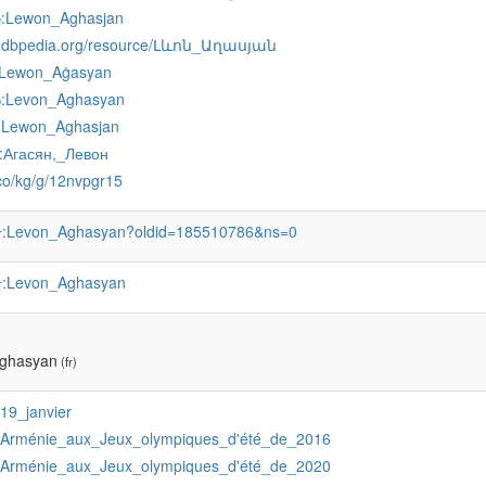
:Lewon_Aghasjan
e
hy.dbpedia.org/resource/Լևոն_Աղասյան
:Lewon_Aġasyan
:Levon_Aghasyan
o
:Lewon_Aghasjan
:Агасян,_Левон
.co/kg/g/12nvpgr15
:Levon_Aghasyan?oldid=185510786&ns=0
r
:Levon_Aghasyan
r
ghasyan
(fr)
:19_janvier
:Arménie_aux_Jeux_olympiques_d'été_de_2016
:Arménie_aux_Jeux_olympiques_d'été_de_2020