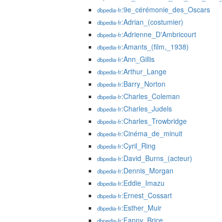
:9e_cérémonie_des_Oscars
dbpedia-fr
:Adrian_(costumier)
dbpedia-fr
:Adrienne_D'Ambricourt
dbpedia-fr
:Amants_(film,_1938)
dbpedia-fr
:Ann_Gillis
dbpedia-fr
:Arthur_Lange
dbpedia-fr
:Barry_Norton
dbpedia-fr
:Charles_Coleman
dbpedia-fr
:Charles_Judels
dbpedia-fr
:Charles_Trowbridge
dbpedia-fr
:Cinéma_de_minuit
dbpedia-fr
:Cyril_Ring
dbpedia-fr
:David_Burns_(acteur)
dbpedia-fr
:Dennis_Morgan
dbpedia-fr
:Eddie_Imazu
dbpedia-fr
:Ernest_Cossart
dbpedia-fr
:Esther_Muir
dbpedia-fr
:Fanny_Brice
dbpedia-fr