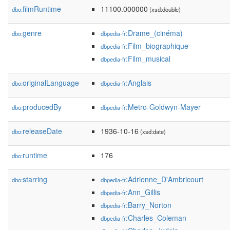
filmRuntime
11100.000000
dbo:
(xsd:double)
genre
:Drame_(cinéma)
dbo:
dbpedia-fr
:Film_biographique
dbpedia-fr
:Film_musical
dbpedia-fr
originalLanguage
:Anglais
dbo:
dbpedia-fr
producedBy
:Metro-Goldwyn-Mayer
dbo:
dbpedia-fr
releaseDate
1936-10-16
dbo:
(xsd:date)
runtime
176
dbo:
starring
:Adrienne_D'Ambricourt
dbo:
dbpedia-fr
:Ann_Gillis
dbpedia-fr
:Barry_Norton
dbpedia-fr
:Charles_Coleman
dbpedia-fr