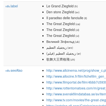
label
Le Grand Ziegfeld
rdfs:
(fr)
Den store Ziegfeld
(sv)
Il paradiso delle fanciulle
(it)
The Great Ziegfeld
(ca)
The Great Ziegfeld
(nl)
The Great Ziegfeld
(vi)
Великий Зігфельд
(uk)
زيجفيلد العظيم
(arz)
زيجفيلد العظيم (فيلم)
(ar)
歌舞大王齊格飛
(zh)
seeAlso
http://www.allcinema.net/prog/show_c
rdfs:
http://www.allocine.fr/film/fichefilm_g
http://www.filmportal.de/film/4bbb7c
http://www.rottentomatoes.com/m/great
http://www.svenskfilmdatabas.se/sv/it
http://www.tv.com/movies/the-great-zieg
https://catalog.afi.com/Catalog/moviede