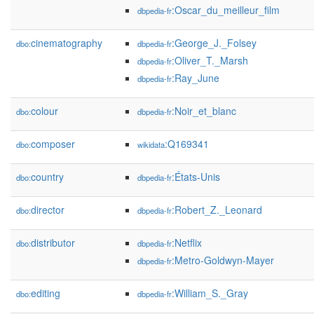
:Oscar_du_meilleur_film
dbpedia-fr
cinematography
:George_J._Folsey
dbo:
dbpedia-fr
:Oliver_T._Marsh
dbpedia-fr
:Ray_June
dbpedia-fr
colour
:Noir_et_blanc
dbo:
dbpedia-fr
composer
:Q169341
dbo:
wikidata
country
:États-Unis
dbo:
dbpedia-fr
director
:Robert_Z._Leonard
dbo:
dbpedia-fr
distributor
:Netflix
dbo:
dbpedia-fr
:Metro-Goldwyn-Mayer
dbpedia-fr
editing
:William_S._Gray
dbo:
dbpedia-fr