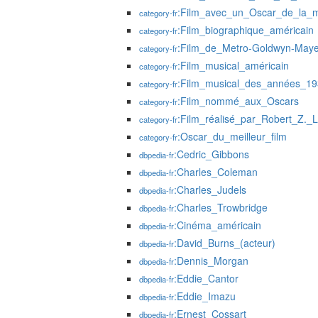
:Film_avec_un_Oscar_de_la_me
category-fr
:Film_biographique_américain
category-fr
:Film_de_Metro-Goldwyn-Maye
category-fr
:Film_musical_américain
category-fr
:Film_musical_des_années_1
category-fr
:Film_nommé_aux_Oscars
category-fr
:Film_réalisé_par_Robert_Z._
category-fr
:Oscar_du_meilleur_film
category-fr
:Cedric_Gibbons
dbpedia-fr
:Charles_Coleman
dbpedia-fr
:Charles_Judels
dbpedia-fr
:Charles_Trowbridge
dbpedia-fr
:Cinéma_américain
dbpedia-fr
:David_Burns_(acteur)
dbpedia-fr
:Dennis_Morgan
dbpedia-fr
:Eddie_Cantor
dbpedia-fr
:Eddie_Imazu
dbpedia-fr
:Ernest_Cossart
dbpedia-fr