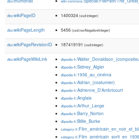
thumbnail
:Special:FilePath/The_Great
dbo:
wiki-commons
wikiPageID
1400324
dbo:
(xsd:integer)
wikiPageLength
5456
dbo:
(xsd:nonNegativeInteger)
wikiPageRevisionID
187419191
dbo:
(xsd:integer)
wikiPageWikiLink
:Walter_Donaldson_(compositeu
dbo:
dbpedia-fr
:Sidney_Algier
dbpedia-fr
:1936_au_cinéma
dbpedia-fr
:Adrian_(costumier)
dbpedia-fr
:Adrienne_D'Ambricourt
dbpedia-fr
:Anglais
dbpedia-fr
:Arthur_Lange
dbpedia-fr
:Barry_Norton
dbpedia-fr
:Billie_Burke
dbpedia-fr
:Film_américain_en_noir_et_b
category-fr
:Film_américain_sorti_en_193
category-fr