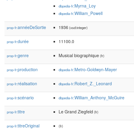
:Myrna_Loy
dbpedia-fr
:William_Powell
dbpedia-fr
annéeDeSortie
1936
prop-fr:
(xsd:integer)
durée
11100.0
prop-fr:
genre
Musical biographique
prop-fr:
(fr)
production
:Metro-Goldwyn-Mayer
prop-fr:
dbpedia-fr
réalisation
:Robert_Z._Leonard
prop-fr:
dbpedia-fr
scénario
:William_Anthony_McGuire
prop-fr:
dbpedia-fr
titre
Le Grand Ziegfeld
prop-fr:
(fr)
titreOriginal
prop-fr:
(fr)