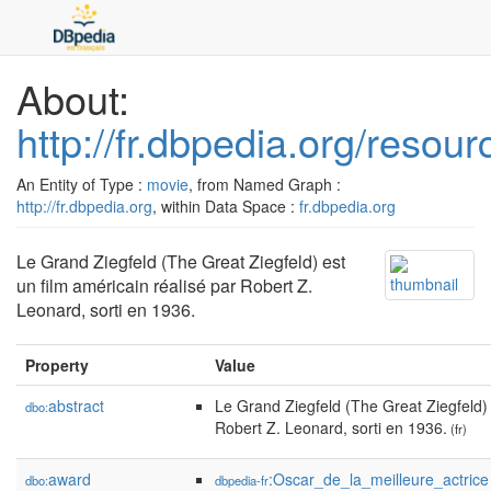
About:
http://fr.dbpedia.org/reso
An Entity of Type :
movie
, from Named Graph :
http://fr.dbpedia.org
, within Data Space :
fr.dbpedia.org
Le Grand Ziegfeld (The Great Ziegfeld) est
un film américain réalisé par Robert Z.
Leonard, sorti en 1936.
Property
Value
abstract
Le Grand Ziegfeld (The Great Ziegfeld) 
dbo:
Robert Z. Leonard, sorti en 1936.
(fr)
award
:Oscar_de_la_meilleure_actrice
dbo:
dbpedia-fr