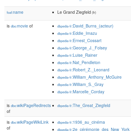
name
Le Grand Ziegfeld
foaf:
(fr)
is
movie
of
:David_Burns_(acteur)
dbo:
dbpedia-fr
:Eddie_Imazu
dbpedia-fr
:Ernest_Cossart
dbpedia-fr
:George_J._Folsey
dbpedia-fr
:Luise_Rainer
dbpedia-fr
:Nat_Pendleton
dbpedia-fr
:Robert_Z._Leonard
dbpedia-fr
:William_Anthony_McGuire
dbpedia-fr
:William_S._Gray
dbpedia-fr
:Marcelle_Corday
dbpedia-fr
is
wikiPageRedirects
:The_Great_Ziegfeld
dbo:
dbpedia-fr
of
is
wikiPageWikiLink
:1936_au_cinéma
dbo:
dbpedia-fr
of
:2e_cérémonie_des_New_York_F
dbpedia-fr