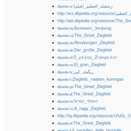
:زيجفيلد_العظيم_(فيلم)
dbpedia-ar
http://arz.dbpedia.org/res
http://ast.dbpedia.org/resource/The_Gr
:Великият_Зигфелд
dbpedia-bg
:The_Great_Ziegfeld
dbpedia-ca
:Revykongen_Ziegfeld
dbpedia-da
:Der_große_Ziegfeld
dbpedia-de
:Ο_μέγας_Ζίγκφελντ
dbpedia-el
:El_gran_Ziegfeld
dbpedia-es
:زیگفلد_کبیر
dbpedia-fa
:Ziegfeld,_naisten_kuningas
dbpedia-fi
:The_Great_Ziegfeld
dbpedia-ga
:The_Great_Ziegfeld
dbpedia-gl
:זיגפלד_הגדול
dbpedia-he
:A_nagy_Ziegfeld
dbpedia-hu
http://hy.dbpedia.org/resource/Մեծն
:The_Great_Ziegfeld
dbpedia-id
:Il_paradiso_delle_fanciulle
dbpedia-it