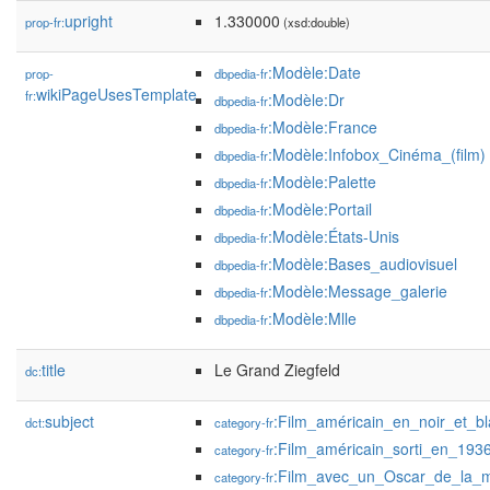
upright
1.330000
prop-fr:
(xsd:double)
:Modèle:Date
prop-
dbpedia-fr
wikiPageUsesTemplate
fr:
:Modèle:Dr
dbpedia-fr
:Modèle:France
dbpedia-fr
:Modèle:Infobox_Cinéma_(film)
dbpedia-fr
:Modèle:Palette
dbpedia-fr
:Modèle:Portail
dbpedia-fr
:Modèle:États-Unis
dbpedia-fr
:Modèle:Bases_audiovisuel
dbpedia-fr
:Modèle:Message_galerie
dbpedia-fr
:Modèle:Mlle
dbpedia-fr
title
Le Grand Ziegfeld
dc:
subject
:Film_américain_en_noir_et_b
dct:
category-fr
:Film_américain_sorti_en_193
category-fr
:Film_avec_un_Oscar_de_la_me
category-fr