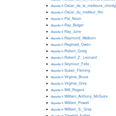
:Oscar_de_la_meilleure_chorég
dbpedia-fr
:Oscar_du_meilleur_film
dbpedia-fr
:Pat_Nixon
dbpedia-fr
:Ray_Bolger
dbpedia-fr
:Ray_June
dbpedia-fr
:Raymond_Walburn
dbpedia-fr
:Reginald_Owen
dbpedia-fr
:Robert_Greig
dbpedia-fr
:Robert_Z._Leonard
dbpedia-fr
:Seymour_Felix
dbpedia-fr
:Susan_Fleming
dbpedia-fr
:Virginia_Bruce
dbpedia-fr
:Virginia_Grey
dbpedia-fr
:Will_Rogers
dbpedia-fr
:William_Anthony_McGuire
dbpedia-fr
:William_Powell
dbpedia-fr
:William_S._Gray
dbpedia-fr
:Ziegfeld_Follies
dbpedia-fr