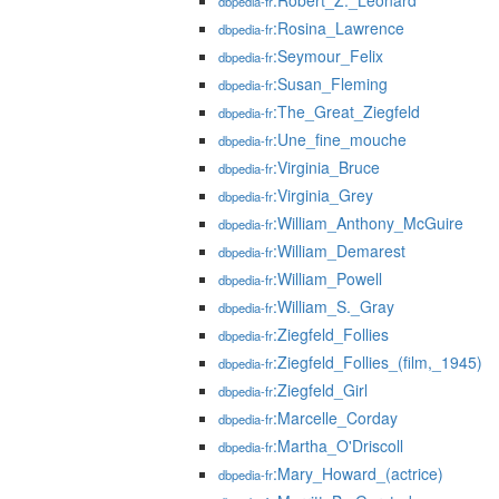
:Robert_Z._Leonard
dbpedia-fr
:Rosina_Lawrence
dbpedia-fr
:Seymour_Felix
dbpedia-fr
:Susan_Fleming
dbpedia-fr
:The_Great_Ziegfeld
dbpedia-fr
:Une_fine_mouche
dbpedia-fr
:Virginia_Bruce
dbpedia-fr
:Virginia_Grey
dbpedia-fr
:William_Anthony_McGuire
dbpedia-fr
:William_Demarest
dbpedia-fr
:William_Powell
dbpedia-fr
:William_S._Gray
dbpedia-fr
:Ziegfeld_Follies
dbpedia-fr
:Ziegfeld_Follies_(film,_1945)
dbpedia-fr
:Ziegfeld_Girl
dbpedia-fr
:Marcelle_Corday
dbpedia-fr
:Martha_O'Driscoll
dbpedia-fr
:Mary_Howard_(actrice)
dbpedia-fr