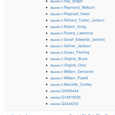
:Ray_Bolger
dbpedia-fr
:Raymond_Walburn
dbpedia-fr
:Reginald_Owen
dbpedia-fr
:Richard_Tucker_(acteur)
dbpedia-fr
:Robert_Greig
dbpedia-fr
:Rosina_Lawrence
dbpedia-fr
:Sarah_Edwards_(actrice)
dbpedia-fr
:Selmer_Jackson
dbpedia-fr
:Susan_Fleming
dbpedia-fr
:Virginia_Bruce
dbpedia-fr
:Virginia_Grey
dbpedia-fr
:William_Demarest
dbpedia-fr
:William_Powell
dbpedia-fr
:Marcelle_Corday
dbpedia-fr
:Q5365444
wikidata
:Q19878028
wikidata
:Q2244233
wikidata