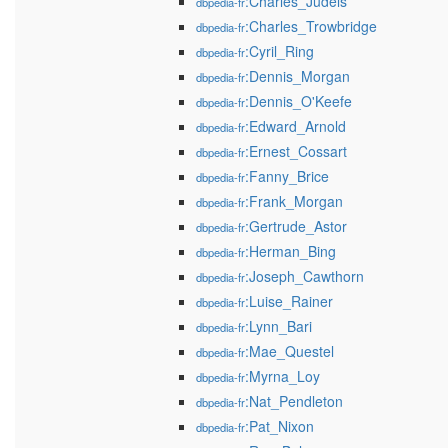
:Charles_Judels
dbpedia-fr
:Charles_Trowbridge
dbpedia-fr
:Cyril_Ring
dbpedia-fr
:Dennis_Morgan
dbpedia-fr
:Dennis_O'Keefe
dbpedia-fr
:Edward_Arnold
dbpedia-fr
:Ernest_Cossart
dbpedia-fr
:Fanny_Brice
dbpedia-fr
:Frank_Morgan
dbpedia-fr
:Gertrude_Astor
dbpedia-fr
:Herman_Bing
dbpedia-fr
:Joseph_Cawthorn
dbpedia-fr
:Luise_Rainer
dbpedia-fr
:Lynn_Bari
dbpedia-fr
:Mae_Questel
dbpedia-fr
:Myrna_Loy
dbpedia-fr
:Nat_Pendleton
dbpedia-fr
:Pat_Nixon
dbpedia-fr