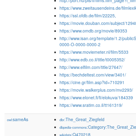
http://port.hu/pls/fi/films.film_page?i_f
https://www.zweitausendeins.de/filmle
https://ssl.ofdb.de/film/22225,
https://movie.douban.com/subject/1294
https://www.omdb.org/movie/89353
http://www.isan.org/template/1.2/publ
0000-O-0000-0000-2
https://www.moviemeter.nl/film/5533
http://www.edb.co.il/title/t0005352/
http://www.elfilm.com/title/27647/
https://bechdeltest.com/view/3401/
https://cine.gr/film.asp?id=710291
https://movie.walkerplus.com/mv2293/
https://www.elonet.fi/fi/elokuva/184339
https://www.sratim.co.il/tt161319/
sameAs
:The_Great_Ziegfeld
owl:
dbr
:Category:The_Great_Zieg
dbpedia-commons
:Q470218
wikidata