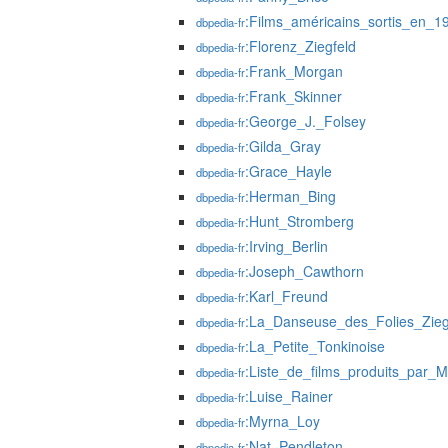
:Films_américains_sortis_en_1
dbpedia-fr
:Florenz_Ziegfeld
dbpedia-fr
:Frank_Morgan
dbpedia-fr
:Frank_Skinner
dbpedia-fr
:George_J._Folsey
dbpedia-fr
:Gilda_Gray
dbpedia-fr
:Grace_Hayle
dbpedia-fr
:Herman_Bing
dbpedia-fr
:Hunt_Stromberg
dbpedia-fr
:Irving_Berlin
dbpedia-fr
:Joseph_Cawthorn
dbpedia-fr
:Karl_Freund
dbpedia-fr
:La_Danseuse_des_Folies_Zieg
dbpedia-fr
:La_Petite_Tonkinoise
dbpedia-fr
:Liste_de_films_produits_par_
dbpedia-fr
:Luise_Rainer
dbpedia-fr
:Myrna_Loy
dbpedia-fr
:Nat_Pendleton
dbpedia-fr