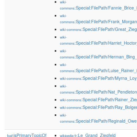
wiki-
:Special:FilePath/Fannie_Brice_
commons
wiki-
:Special:FilePath/Frank_Morgan
commons
:Special:FilePath/Great_Zie
wiki-commons
wiki-
:Special:FilePath/Harriet_Hocto
commons
wiki-
:Special:FilePath/Herman_Bing_
commons
wiki-
:Special:FilePath/Luise_Rainer_
commons
:Special:FilePath/Myrna_Loy
wiki-commons
wiki-
:Special:FilePath/Nat_Pendleton
commons
:Special:FilePath/Rainer_Zie
wiki-commons
:Special:FilePath/Ray_Bolge
wiki-commons
wiki-
:Special:FilePath/Reginald_Owe
commons
isPrimaryTopicOf
:Le_Grand_Ziegfeld
foaf:
wikipedia-fr