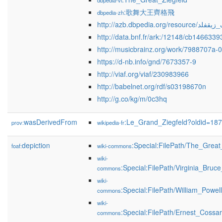
dbpedia-vi
:歌舞大王齊格飛
dbpedia-zh
http://azb.dbpedia.org/res
http://data.bnf.fr/ark:/12148/cb146633
http://musicbrainz.org/work/7988707a-
https://d-nb.info/gnd/7673357-9
http://viaf.org/viaf/230983966
http://babelnet.org/rdf/s03198670n
http://g.co/kg/m/0c3hq
wasDerivedFrom
:Le_Grand_Ziegfeld?oldid=1
prov:
wikipedia-fr
depiction
:Special:FilePath/The_Great_
foaf:
wiki-commons
wiki-
:Special:FilePath/Virginia_Bruc
commons
wiki-
:Special:FilePath/William_Powel
commons
wiki-
:Special:FilePath/Ernest_Cossar
commons