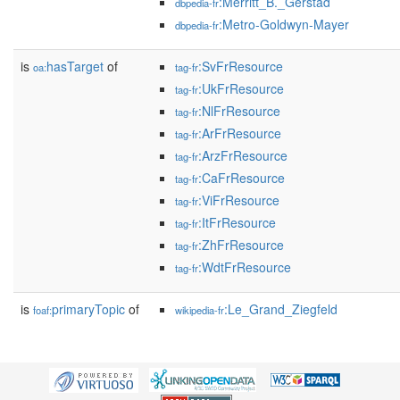
:Merritt_B._Gerstad
dbpedia-fr
:Metro-Goldwyn-Mayer
dbpedia-fr
is
hasTarget
of
:SvFrResource
oa:
tag-fr
:UkFrResource
tag-fr
:NlFrResource
tag-fr
:ArFrResource
tag-fr
:ArzFrResource
tag-fr
:CaFrResource
tag-fr
:ViFrResource
tag-fr
:ItFrResource
tag-fr
:ZhFrResource
tag-fr
:WdtFrResource
tag-fr
is
primaryTopic
of
:Le_Grand_Ziegfeld
foaf:
wikipedia-fr