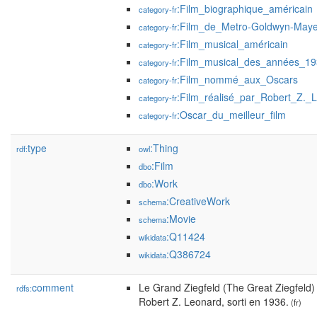
:Film_biographique_américain
category-fr
:Film_de_Metro-Goldwyn-Maye
category-fr
:Film_musical_américain
category-fr
:Film_musical_des_années_1
category-fr
:Film_nommé_aux_Oscars
category-fr
:Film_réalisé_par_Robert_Z._
category-fr
:Oscar_du_meilleur_film
category-fr
type
:Thing
rdf:
owl
:Film
dbo
:Work
dbo
:CreativeWork
schema
:Movie
schema
:Q11424
wikidata
:Q386724
wikidata
comment
Le Grand Ziegfeld (The Great Ziegfeld) 
rdfs:
Robert Z. Leonard, sorti en 1936.
(fr)