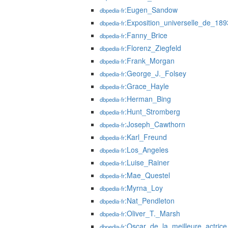
:Eugen_Sandow
dbpedia-fr
:Exposition_universelle_de_189
dbpedia-fr
:Fanny_Brice
dbpedia-fr
:Florenz_Ziegfeld
dbpedia-fr
:Frank_Morgan
dbpedia-fr
:George_J._Folsey
dbpedia-fr
:Grace_Hayle
dbpedia-fr
:Herman_Bing
dbpedia-fr
:Hunt_Stromberg
dbpedia-fr
:Joseph_Cawthorn
dbpedia-fr
:Karl_Freund
dbpedia-fr
:Los_Angeles
dbpedia-fr
:Luise_Rainer
dbpedia-fr
:Mae_Questel
dbpedia-fr
:Myrna_Loy
dbpedia-fr
:Nat_Pendleton
dbpedia-fr
:Oliver_T._Marsh
dbpedia-fr
:Oscar_de_la_meilleure_actrice
dbpedia-fr