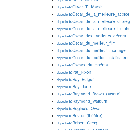
:Oliver_T._Marsh
dbpedia-fr
:Oscar_de_la_meilleure_actrice
dbpedia-fr
:Oscar_de_la_meilleure_chorég
dbpedia-fr
:Oscar_de_la_meilleure_histoire
dbpedia-fr
:Oscar_des_meilleurs_décors
dbpedia-fr
:Oscar_du_meilleur_film
dbpedia-fr
:Oscar_du_meilleur_montage
dbpedia-fr
:Oscar_du_meilleur_réalisateur
dbpedia-fr
:Oscars_du_cinéma
dbpedia-fr
:Pat_Nixon
dbpedia-fr
:Ray_Bolger
dbpedia-fr
:Ray_June
dbpedia-fr
:Raymond_Brown_(acteur)
dbpedia-fr
:Raymond_Walburn
dbpedia-fr
:Reginald_Owen
dbpedia-fr
:Revue_(théâtre)
dbpedia-fr
:Robert_Greig
dbpedia-fr