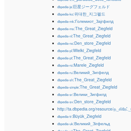
:巨星ジーグフェルド
dbpedia-ja
:위대한_지그펠드
dbpedia-ko
:Големиот_Зајгфилд
dbpedia-mk
:The_Great_Ziegfeld
dbpedia-ms
:The_Great_Ziegfeld
dbpedia-nl
:Den_store_Ziegfeld
dbpedia-no
:Wielki_Ziegfeld
dbpedia-pl
:The_Great_Ziegfeld
dbpedia-pt
:Marele_Ziegfeld
dbpedia-ro
:Великий_Зигфелд
dbpedia-ru
:The_Great_Ziegfeld
dbpedia-sh
:The_Great_Ziegfeld
dbpedia-simple
:Велики_Зигфилд
dbpedia-sr
:Den_store_Ziegfeld
dbpedia-sv
http://ta.dbpedia.org/resource/த_கிரேட்_சே
:Büyük_Ziegfeld
dbpedia-tr
:Великий_Зігфельд
dbpedia-uk
:The_Great_Ziegfeld