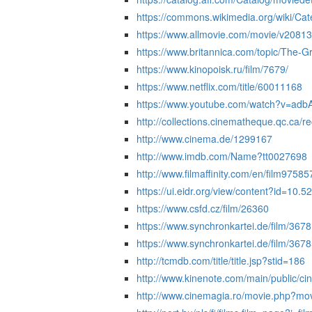
https://commons.wikimedia.org/wiki/Cat
https://www.allmovie.com/movie/v20813
https://www.britannica.com/topic/The-Gr
https://www.kinopoisk.ru/film/7679/
https://www.netflix.com/title/60011168
https://www.youtube.com/watch?v=adb
http://collections.cinematheque.qc.ca/
http://www.cinema.de/1299167
http://www.imdb.com/Name?tt0027698
http://www.filmaffinity.com/en/film97585
https://ui.eidr.org/view/content?id=
https://www.csfd.cz/film/26360
https://www.synchronkartei.de/film/367
https://www.synchronkartei.de/film/367
http://tcmdb.com/title/title.jsp?stid=186
http://www.kinenote.com/main/public/c
http://www.cinemagia.ro/movie.php?mo