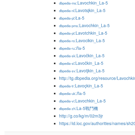
:Lavochkin_La-5
dbpedia-ms
:Lavotsjkin_La-5
dbpedia-nl
:Ła-5
dbpedia-pl
:Lavochkin_La-5
dbpedia-pms
:Lavotchkin_La-5
dbpedia-pt
:Lavocikin_La-5
dbpedia-ro
:Ла-5
dbpedia-ru
:Lavočkin_La-5
dbpedia-sk
:Lavočkin_La-5
dbpedia-sl
:Lavotjkin_La-5
dbpedia-sv
http://tg.dbpedia.org/resource/Lavochk
:Lavoçkin_La-5
dbpedia-tr
:Ла-5
dbpedia-uk
:Lavochkin_La-5
dbpedia-vi
:La-5戰鬥機
dbpedia-zh
http://g.co/kg/m/02m3jr
https://id.loc.gov/authorities/names/s