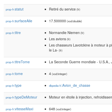
statut
Retiré du service
prop-fr:
(fr)
surfaceAile
17.500000
prop-fr:
(xsd:double)
titre
Normandie Niemen
prop-fr:
(fr)
Les avions
(fr)
Les chasseurs Lavotckine à moteur à p
le La-
(fr)
titreTome
La Seconde Guerre mondiale - U.S.A., J
prop-fr:
tome
4
prop-fr:
(xsd:integer)
type
:Avion_de_chasse
prop-fr:
dbpedia-fr
typeDeMoteur
Moteur en étoile à injection, refroidisse
prop-fr:
vitesseMaxi
648
prop-fr:
(xsd:integer)