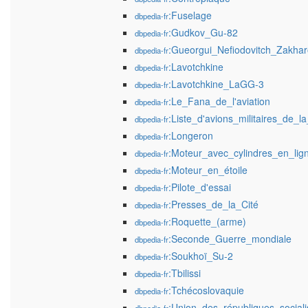
:Fuselage
dbpedia-fr
:Gudkov_Gu-82
dbpedia-fr
:Gueorgui_Nefiodovitch_Zakhar
dbpedia-fr
:Lavotchkine
dbpedia-fr
:Lavotchkine_LaGG-3
dbpedia-fr
:Le_Fana_de_l'aviation
dbpedia-fr
:Liste_d'avions_militaires_de
dbpedia-fr
:Longeron
dbpedia-fr
:Moteur_avec_cylindres_en_lig
dbpedia-fr
:Moteur_en_étoile
dbpedia-fr
:Pilote_d'essai
dbpedia-fr
:Presses_de_la_Cité
dbpedia-fr
:Roquette_(arme)
dbpedia-fr
:Seconde_Guerre_mondiale
dbpedia-fr
:Soukhoï_Su-2
dbpedia-fr
:Tbilissi
dbpedia-fr
:Tchécoslovaquie
dbpedia-fr
:Union_des_républiques_sociali