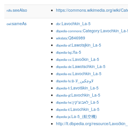
seeAlso
https://commons.wikimedia.org/wiki/Ca
rdfs:
sameAs
:Lavochkin_La-5
owl:
dbr
:Category:Lavochkin_La-
dbpedia-commons
:Q846989
wikidata
:Lawotsjkin_La-5
dbpedia-af
:Ла-5
dbpedia-bg
:Lavočkin_La-5
dbpedia-cs
:Lawotschkin_La-5
dbpedia-de
:Lavochkin_La-5
dbpedia-es
:لاوچکین_لا-۵
dbpedia-fa
:Lavotškin_La-5
dbpedia-fi
:Lavochkin_La-5
dbpedia-gl
:לאבוצ'קין_La-5
dbpedia-he
:Lavochkin_La-5
dbpedia-it
:La-5_(航空機)
dbpedia-ja
http://lt.dbpedia.org/resource/Lavočkin