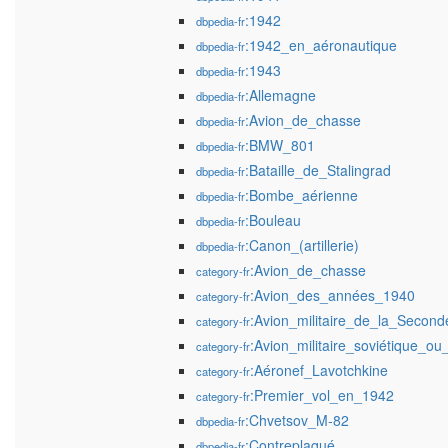
:1942
dbpedia-fr
:1942_en_aéronautique
dbpedia-fr
:1943
dbpedia-fr
:Allemagne
dbpedia-fr
:Avion_de_chasse
dbpedia-fr
:BMW_801
dbpedia-fr
:Bataille_de_Stalingrad
dbpedia-fr
:Bombe_aérienne
dbpedia-fr
:Bouleau
dbpedia-fr
:Canon_(artillerie)
dbpedia-fr
:Avion_de_chasse
category-fr
:Avion_des_années_1940
category-fr
:Avion_militaire_de_la_Secon
category-fr
:Avion_militaire_soviétique_ou
category-fr
:Aéronef_Lavotchkine
category-fr
:Premier_vol_en_1942
category-fr
:Chvetsov_M-82
dbpedia-fr
:Contreplaqué
dbpedia-fr