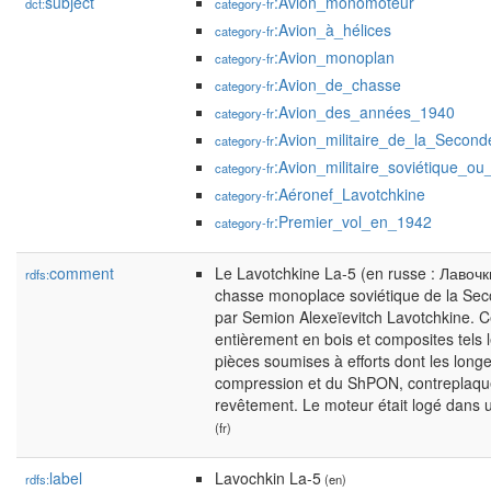
subject
:Avion_monomoteur
dct:
category-fr
:Avion_à_hélices
category-fr
:Avion_monoplan
category-fr
:Avion_de_chasse
category-fr
:Avion_des_années_1940
category-fr
:Avion_militaire_de_la_Secon
category-fr
:Avion_militaire_soviétique_ou
category-fr
:Aéronef_Lavotchkine
category-fr
:Premier_vol_en_1942
category-fr
comment
Le Lavotchkine La-5 (en russe : Лавочк
rdfs:
chasse monoplace soviétique de la Se
par Semion Alexeïevitch Lavotchkine. Cet
entièrement en bois et composites tels 
pièces soumises à efforts dont les long
compression et du ShPON, contreplaqué
revêtement. Le moteur était logé dans 
(fr)
label
Lavochkin La-5
rdfs:
(en)