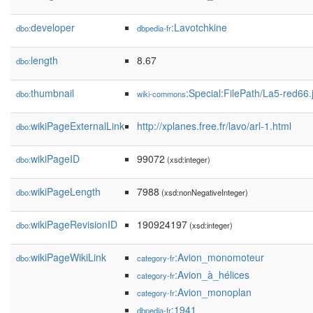
developer
:Lavotchkine
dbo:
dbpedia-fr
length
8.67
dbo:
thumbnail
:Special:FilePath/La5-red66
dbo:
wiki-commons
wikiPageExternalLink
http://xplanes.free.fr/lavo/arl-1.html
dbo:
wikiPageID
99072
dbo:
(xsd:integer)
wikiPageLength
7988
dbo:
(xsd:nonNegativeInteger)
wikiPageRevisionID
190924197
dbo:
(xsd:integer)
wikiPageWikiLink
:Avion_monomoteur
dbo:
category-fr
:Avion_à_hélices
category-fr
:Avion_monoplan
category-fr
:1941
dbpedia-fr