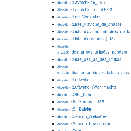
:Lavotchkine_La-7
dbpedia-fr
:Lavotchkine_LaGG-3
dbpedia-fr
:Lev_Chestakov
dbpedia-fr
:Liste_d'avions_de_chasse
dbpedia-fr
:Liste_d'avions_militaires_de
dbpedia-fr
:Liste_d'aéronefs_(I-M)
dbpedia-fr
dbpedia-
:Liste_des_armes_utilisées_pendant
fr
:Liste_des_as_des_Stukas
dbpedia-fr
dbpedia-
:Liste_des_aéronefs_produits_à_plu
fr
:Luftwaffe
dbpedia-fr
:Luftwaffe_(Wehrmacht)
dbpedia-fr
:Otto_Kittel
dbpedia-fr
:Polikarpov_I-185
dbpedia-fr
:S._Balakin
dbpedia-fr
:Semion_Alekseïev
dbpedia-fr
:Semion_Lavotchkine
dbpedia-fr
:Taran