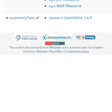
:WdtFrResource
tag-fr
is
primaryTopic
of
:Lavotchkine_La-5
foaf:
wikipedia-fr
This content was extracted from
Wikipedia
and is licensed under the
Creative
Commons Attribution-ShareAlike 3.0 Unported License