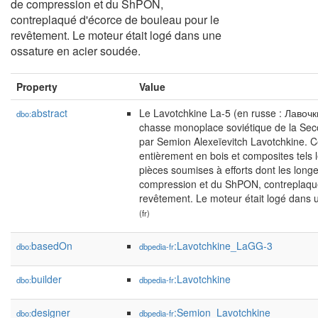
de compression et du ShPON,
contreplaqué d'écorce de bouleau pour le
revêtement. Le moteur était logé dans une
ossature en acier soudée.
Property
Value
abstract
Le Lavotchkine La-5 (en russe : Лавочк
dbo:
chasse monoplace soviétique de la Se
par Semion Alexeïevitch Lavotchkine. Cet
entièrement en bois et composites tels 
pièces soumises à efforts dont les long
compression et du ShPON, contreplaqué
revêtement. Le moteur était logé dans 
(fr)
basedOn
:Lavotchkine_LaGG-3
dbo:
dbpedia-fr
builder
:Lavotchkine
dbo:
dbpedia-fr
designer
:Semion_Lavotchkine
dbo:
dbpedia-fr