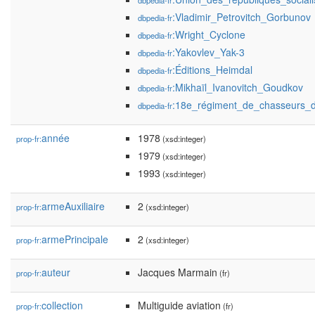
dbpedia-fr
:Vladimir_Petrovitch_Gorbunov
dbpedia-fr
:Wright_Cyclone
dbpedia-fr
:Yakovlev_Yak-3
dbpedia-fr
:Éditions_Heimdal
dbpedia-fr
:Mikhaïl_Ivanovitch_Goudkov
dbpedia-fr
:18e_régiment_de_chasseurs_
dbpedia-fr
année
1978
prop-fr:
(xsd:integer)
1979
(xsd:integer)
1993
(xsd:integer)
armeAuxiliaire
2
prop-fr:
(xsd:integer)
armePrincipale
2
prop-fr:
(xsd:integer)
auteur
Jacques Marmain
prop-fr:
(fr)
collection
Multiguide aviation
prop-fr:
(fr)