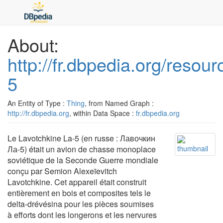
About:
http://fr.dbpedia.org/resou
5
An Entity of Type :
Thing
, from Named Graph :
http://fr.dbpedia.org
, within Data Space :
fr.dbpedia.org
Le Lavotchkine La-5 (en russe : Лавочкин
Ла-5) était un avion de chasse monoplace
soviétique de la Seconde Guerre mondiale
conçu par Semion Alexeïevitch
Lavotchkine. Cet appareil était construit
entièrement en bois et composites tels le
delta-drévésina pour les pièces soumises
à efforts dont les longerons et les nervures