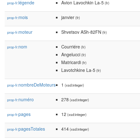
légende
Avion Lavochkin La-5
prop-fr:
(fr)
mois
janvier
prop-fr:
(fr)
moteur
Shvetsov ASh-82FN
prop-fr:
(fr)
nom
Courriére
prop-fr:
(fr)
Angelucci
(fr)
Matricardi
(fr)
Lavotchkine La-5
(fr)
nombreDeMoteurs
1
prop-fr:
(xsd:integer)
numéro
278
prop-fr:
(xsd:integer)
pages
12
prop-fr:
(xsd:integer)
pagesTotales
414
prop-fr:
(xsd:integer)