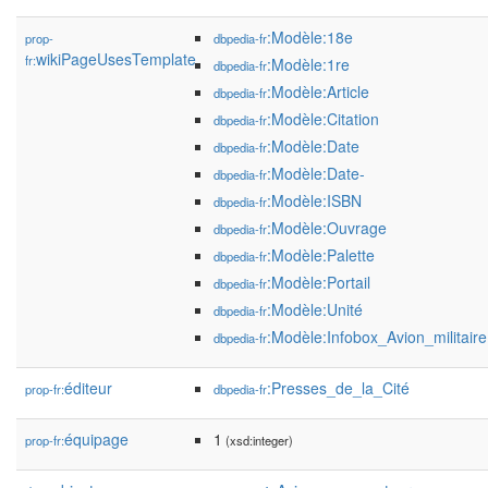
:Modèle:18e
prop-
dbpedia-fr
wikiPageUsesTemplate
fr:
:Modèle:1re
dbpedia-fr
:Modèle:Article
dbpedia-fr
:Modèle:Citation
dbpedia-fr
:Modèle:Date
dbpedia-fr
:Modèle:Date-
dbpedia-fr
:Modèle:ISBN
dbpedia-fr
:Modèle:Ouvrage
dbpedia-fr
:Modèle:Palette
dbpedia-fr
:Modèle:Portail
dbpedia-fr
:Modèle:Unité
dbpedia-fr
:Modèle:Infobox_Avion_militaire
dbpedia-fr
éditeur
:Presses_de_la_Cité
prop-fr:
dbpedia-fr
équipage
1
prop-fr:
(xsd:integer)