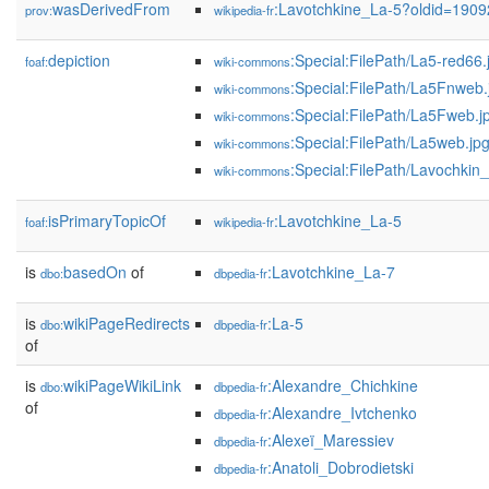
wasDerivedFrom
:Lavotchkine_La-5?oldid=190
prov:
wikipedia-fr
depiction
:Special:FilePath/La5-red66.
foaf:
wiki-commons
:Special:FilePath/La5Fnweb.
wiki-commons
:Special:FilePath/La5Fweb.j
wiki-commons
:Special:FilePath/La5web.jp
wiki-commons
:Special:FilePath/Lavochkin
wiki-commons
isPrimaryTopicOf
:Lavotchkine_La-5
foaf:
wikipedia-fr
is
basedOn
of
:Lavotchkine_La-7
dbo:
dbpedia-fr
is
wikiPageRedirects
:La-5
dbo:
dbpedia-fr
of
is
wikiPageWikiLink
:Alexandre_Chichkine
dbo:
dbpedia-fr
of
:Alexandre_Ivtchenko
dbpedia-fr
:Alexeï_Maressiev
dbpedia-fr
:Anatoli_Dobrodietski
dbpedia-fr