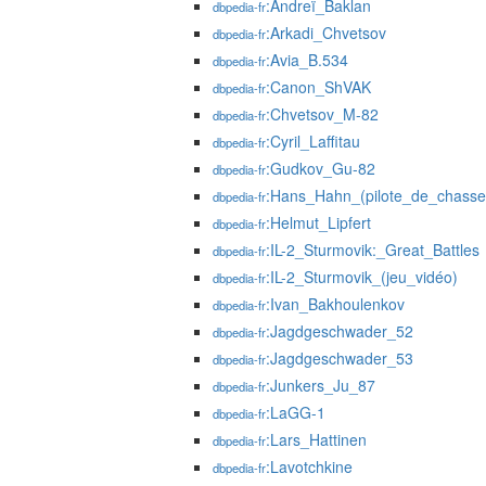
:Andreï_Baklan
dbpedia-fr
:Arkadi_Chvetsov
dbpedia-fr
:Avia_B.534
dbpedia-fr
:Canon_ShVAK
dbpedia-fr
:Chvetsov_M-82
dbpedia-fr
:Cyril_Laffitau
dbpedia-fr
:Gudkov_Gu-82
dbpedia-fr
:Hans_Hahn_(pilote_de_chasse
dbpedia-fr
:Helmut_Lipfert
dbpedia-fr
:IL-2_Sturmovik:_Great_Battles
dbpedia-fr
:IL-2_Sturmovik_(jeu_vidéo)
dbpedia-fr
:Ivan_Bakhoulenkov
dbpedia-fr
:Jagdgeschwader_52
dbpedia-fr
:Jagdgeschwader_53
dbpedia-fr
:Junkers_Ju_87
dbpedia-fr
:LaGG-1
dbpedia-fr
:Lars_Hattinen
dbpedia-fr
:Lavotchkine
dbpedia-fr