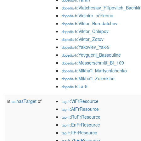
dbpedia-fr
:Viatcheslav_Filipovitch_Bachki
dbpedia-fr
:Victoire_aérienne
dbpedia-fr
:Viktor_Borodatchev
dbpedia-fr
:Viktor_Chlepov
dbpedia-fr
:Viktor_Zotov
dbpedia-fr
:Yakovlev_Yak-9
dbpedia-fr
:Yevgueni_Bassouline
dbpedia-fr
:Messerschmitt_Bf_109
dbpedia-fr
:Mikhaïl_Martychtchenko
dbpedia-fr
:Mikhaïl_Zelenkine
dbpedia-fr
:La-5
dbpedia-fr
is
hasTarget
of
:ViFrResource
oa:
tag-fr
:AfFrResource
tag-fr
:RuFrResource
tag-fr
:EnFrResource
tag-fr
:ItFrResource
tag-fr
:ZhFrResource
tag-fr