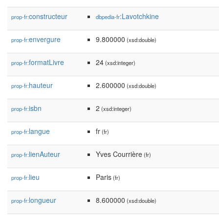
constructeur
:Lavotchkine
prop-fr:
dbpedia-fr
envergure
9.800000
prop-fr:
(xsd:double)
formatLivre
24
prop-fr:
(xsd:integer)
hauteur
2.600000
prop-fr:
(xsd:double)
isbn
2
prop-fr:
(xsd:integer)
langue
fr
prop-fr:
(fr)
lienAuteur
Yves Courrière
prop-fr:
(fr)
lieu
Paris
prop-fr:
(fr)
longueur
8.600000
prop-fr:
(xsd:double)