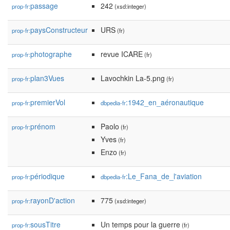
passage
242
prop-fr:
(xsd:integer)
paysConstructeur
URS
prop-fr:
(fr)
photographe
revue ICARE
prop-fr:
(fr)
plan3Vues
Lavochkin La-5.png
prop-fr:
(fr)
premierVol
:1942_en_aéronautique
prop-fr:
dbpedia-fr
prénom
Paolo
prop-fr:
(fr)
Yves
(fr)
Enzo
(fr)
périodique
:Le_Fana_de_l'aviation
prop-fr:
dbpedia-fr
rayonD'action
775
prop-fr:
(xsd:integer)
sousTitre
Un temps pour la guerre
prop-fr:
(fr)