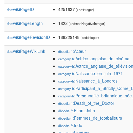
wikiPageID
4251637
dbo:
(xsd:integer)
wikiPageLength
1822
dbo:
(xsd:nonNegativeInteger)
wikiPageRevisionID
188229148
dbo:
(xsd:integer)
wikiPageWikiLink
:Acteur
dbo:
dbpedia-fr
:Actrice_anglaise_de_cinéma
category-fr
:Actrice_anglaise_de_télévisio
category-fr
:Naissance_en_juin_1971
category-fr
:Naissance_à_Londres
category-fr
:Participant_à_Strictly_Come_
category-fr
:Personnalité_britannique_né
category-fr
:Death_of_the_Doctor
dbpedia-fr
:Elton_John
dbpedia-fr
:Femmes_de_footballeurs
dbpedia-fr
:Inde
dbpedia-fr
:Londres