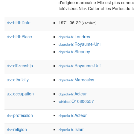
d'origine marocaine Elle est plus connu
télévisées Nick Cutter et les Portes du
birthDate
1971-06-22
dbo:
(xsd:date)
birthPlace
:Londres
dbo:
dbpedia-fr
:Royaume-Uni
dbpedia-fr
:Stepney
dbpedia-fr
citizenship
:Royaume-Uni
dbo:
dbpedia-fr
ethnicity
:Marocains
dbo:
dbpedia-fr
occupation
:Acteur
dbo:
dbpedia-fr
:Q10800557
wikidata
profession
:Acteur
dbo:
dbpedia-fr
religion
:Islam
dbo:
dbpedia-fr