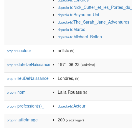
dbpedia-fr
:Nick_Cutter_et_les_Portes_du
dbpedia-fr
:Royaume-Uni
dbpedia-fr
:The_Sarah_Jane_Adventures
dbpedia-fr
:Maroc
dbpedia-fr
:Michael_Bolton
dbpedia-fr
couleur
artiste
prop-fr:
(fr)
dateDeNaissance
1971-06-22
prop-fr:
(xsd:date)
lieuDeNaissance
Londres,
prop-fr:
(fr)
nom
Laila Rouass
prop-fr:
(fr)
profession(s)_
:Acteur
prop-fr:
dbpedia-fr
tailleImage
200
prop-fr:
(xsd:integer)