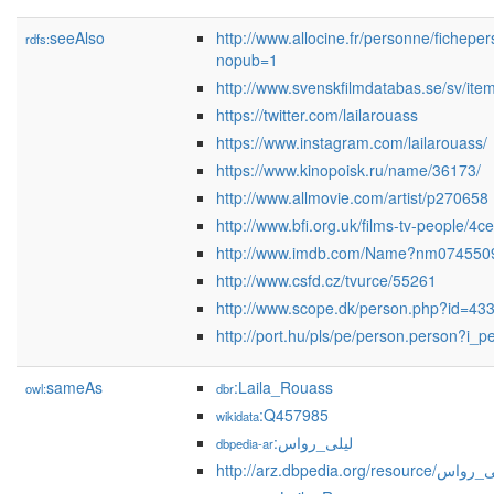
seeAlso
http://www.allocine.fr/personne/fiche
rdfs:
nopub=1
http://www.svenskfilmdatabas.se/sv/it
https://twitter.com/lailarouass
https://www.instagram.com/lailarouass/
https://www.kinopoisk.ru/name/36173/
http://www.allmovie.com/artist/p270658
http://www.bfi.org.uk/films-tv-people/4
http://www.imdb.com/Name?nm074550
http://www.csfd.cz/tvurce/55261
http://www.scope.dk/person.php?id=43
http://port.hu/pls/pe/person.person?i_
sameAs
:Laila_Rouass
owl:
dbr
:Q457985
wikidata
:ليلى_رواس
dbpedia-ar
http://arz.dbpedia.org/resource