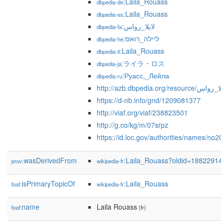
:Laila_Rouass
dbpedia-de
:Laila_Rouass
dbpedia-es
:لایلا_رواس
dbpedia-fa
:ליילה_רואס
dbpedia-he
:Laila_Rouass
dbpedia-it
:ライラ・ロス
dbpedia-ja
:Руасс,_Лейла
dbpedia-ru
http://azb.dbpedia.org/resource/
https://d-nb.info/gnd/1209081377
http://viaf.org/viaf/238823501
http://g.co/kg/m/07srpz
https://id.loc.gov/authorities/names/n
wasDerivedFrom
:Laila_Rouass?oldid=1882291
prov:
wikipedia-fr
isPrimaryTopicOf
:Laila_Rouass
foaf:
wikipedia-fr
name
Laila Rouass
foaf:
(fr)