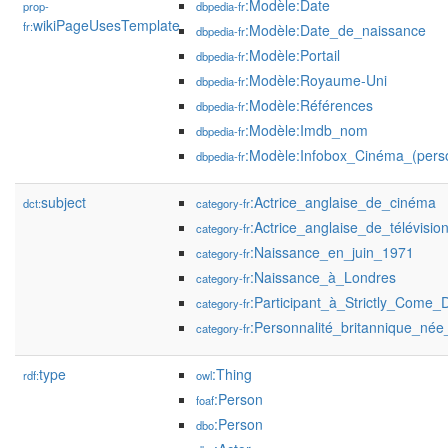
:Modèle:Date
prop-
dbpedia-fr
wikiPageUsesTemplate
fr:
:Modèle:Date_de_naissance
dbpedia-fr
:Modèle:Portail
dbpedia-fr
:Modèle:Royaume-Uni
dbpedia-fr
:Modèle:Références
dbpedia-fr
:Modèle:Imdb_nom
dbpedia-fr
:Modèle:Infobox_Cinéma_(perso
dbpedia-fr
subject
:Actrice_anglaise_de_cinéma
dct:
category-fr
:Actrice_anglaise_de_télévisio
category-fr
:Naissance_en_juin_1971
category-fr
:Naissance_à_Londres
category-fr
:Participant_à_Strictly_Come_
category-fr
:Personnalité_britannique_né
category-fr
type
:Thing
rdf:
owl
:Person
foaf
:Person
dbo