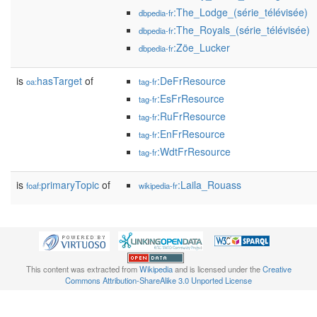
:The_Lodge_(série_télévisée)
dbpedia-fr
:The_Royals_(série_télévisée)
dbpedia-fr
:Zöe_Lucker
dbpedia-fr
is
hasTarget
of
:DeFrResource
oa:
tag-fr
:EsFrResource
tag-fr
:RuFrResource
tag-fr
:EnFrResource
tag-fr
:WdtFrResource
tag-fr
is
primaryTopic
of
:Laila_Rouass
foaf:
wikipedia-fr
This content was extracted from
Wikipedia
and is licensed under the
Creative
Commons Attribution-ShareAlike 3.0 Unported License