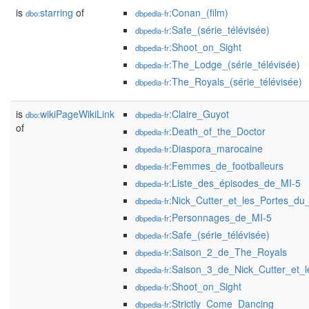
is
starring
of
:Conan_(film)
dbo:
dbpedia-fr
:Safe_(série_télévisée)
dbpedia-fr
:Shoot_on_Sight
dbpedia-fr
:The_Lodge_(série_télévisée)
dbpedia-fr
:The_Royals_(série_télévisée)
dbpedia-fr
is
wikiPageWikiLink
:Claire_Guyot
dbo:
dbpedia-fr
of
:Death_of_the_Doctor
dbpedia-fr
:Diaspora_marocaine
dbpedia-fr
:Femmes_de_footballeurs
dbpedia-fr
:Liste_des_épisodes_de_MI-5
dbpedia-fr
:Nick_Cutter_et_les_Portes_du
dbpedia-fr
:Personnages_de_MI-5
dbpedia-fr
:Safe_(série_télévisée)
dbpedia-fr
:Saison_2_de_The_Royals
dbpedia-fr
:Saison_3_de_Nick_Cutter_et_
dbpedia-fr
:Shoot_on_Sight
dbpedia-fr
:Strictly_Come_Dancing
dbpedia-fr