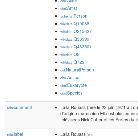
:Actor
dbo
:Artist
dbo
:Person
schema
:Q19088
wikidata
:Q215627
wikidata
:Q33999
wikidata
:Q483501
wikidata
:Q5
wikidata
:Q729
wikidata
:NaturalPerson
dul
:Animal
dbo
:Eukaryote
dbo
:Species
dbo
comment
Laila Rouass (née le 22 juin 1971 à Lon
rdfs:
d'origine marocaine Elle est plus connu
télévisées Nick Cutter et les Portes du
label
Laila Rouass
rdfs:
(en)