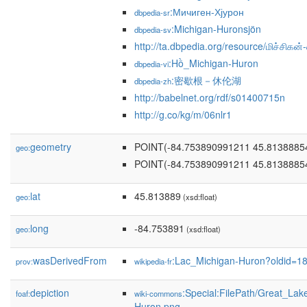
:Мичиген-Хјурон
dbpedia-sr
:Michigan-Huronsjön
dbpedia-sv
http://ta.dbpedia.org/resource/மிச்சிகன
:Hồ_Michigan-Huron
dbpedia-vi
:密歇根－休伦湖
dbpedia-zh
http://babelnet.org/rdf/s01400715n
http://g.co/kg/m/06nlr1
geometry
POINT(-84.753890991211 45.8138885
geo:
POINT(-84.753890991211 45.8138885
lat
45.813889
geo:
(xsd:float)
long
-84.753891
geo:
(xsd:float)
wasDerivedFrom
:Lac_Michigan-Huron?oldid=
prov:
wikipedia-fr
depiction
:Special:FilePath/Great_La
foaf:
wiki-commons
Huron.png