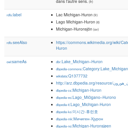
dans l'autre sens.
(fr)
label
Lac Michigan-Huron
rdfs:
(fr)
Lago Michigan-Huron
(it)
Michigan-Huronsjön
(sv)
seeAlso
https://commons.wikimedia.org/wiki/Ca
rdfs:
Huron
sameAs
:Lake_Michigan–Huron
owl:
dbr
:Category:Lake_Michiga
dbpedia-commons
:Q1377732
wikidata
http://arz.dbpedia.
:Michigan-Huron
dbpedia-cs
:Lago_Miĉigano–Hurono
dbpedia-eo
:Lago_Michigan-Huron
dbpedia-it
:미시간-휴런호
dbpedia-ko
:Мичиген-Хјурон
dbpedia-mk
:Michigan-Huronsjøen
dbpedia-no