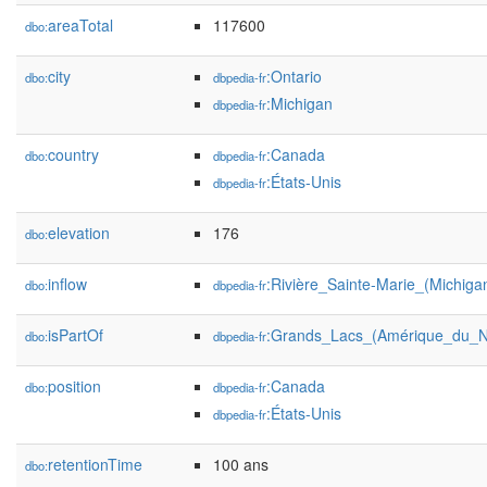
areaTotal
117600
dbo:
city
:Ontario
dbo:
dbpedia-fr
:Michigan
dbpedia-fr
country
:Canada
dbo:
dbpedia-fr
:États-Unis
dbpedia-fr
elevation
176
dbo:
inflow
:Rivière_Sainte-Marie_(Michiga
dbo:
dbpedia-fr
isPartOf
:Grands_Lacs_(Amérique_du_N
dbo:
dbpedia-fr
position
:Canada
dbo:
dbpedia-fr
:États-Unis
dbpedia-fr
retentionTime
100 ans
dbo: