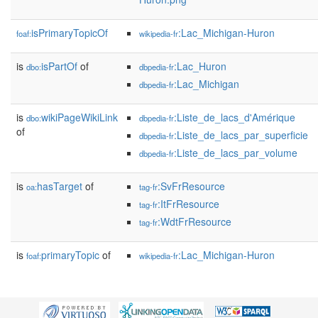
isPrimaryTopicOf
:Lac_Michigan-Huron
foaf:
wikipedia-fr
is
isPartOf
of
:Lac_Huron
dbo:
dbpedia-fr
:Lac_Michigan
dbpedia-fr
is
wikiPageWikiLink
:Liste_de_lacs_d'Amérique
dbo:
dbpedia-fr
of
:Liste_de_lacs_par_superficie
dbpedia-fr
:Liste_de_lacs_par_volume
dbpedia-fr
is
hasTarget
of
:SvFrResource
oa:
tag-fr
:ItFrResource
tag-fr
:WdtFrResource
tag-fr
is
primaryTopic
of
:Lac_Michigan-Huron
foaf:
wikipedia-fr