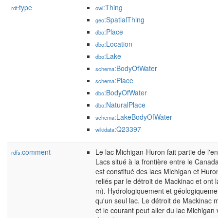
type
:Thing
rdf:
owl
:SpatialThing
geo
:Place
dbo
:Location
dbo
:Lake
dbo
:BodyOfWater
schema
:Place
schema
:BodyOfWater
dbo
:NaturalPlace
dbo
:LakeBodyOfWater
schema
:Q23397
wikidata
comment
Le lac Michigan-Huron fait partie de l
rdfs:
Lacs situé à la frontière entre le Canada 
est constitué des lacs Michigan et Huro
reliés par le détroit de Mackinac et ont
m). Hydrologiquement et géologiquement
qu'un seul lac. Le détroit de Mackinac
et le courant peut aller du lac Michigan