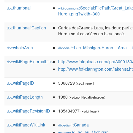
thumbnail
:Special:FilePath/Great_La
dbo:
wiki-commons
Huron.png?width=300
thumbnailCaption
Cartes desGrands Lacs, les deux partie
dbo:
Huron sont coloriées en bleu foncé.
wholeArea
:Lac_Michigan-Huron__Area__
dbo:
dbpedia-fr
wikiPageExternalLink
http://www.infoplease.com/ipa/A000180
dbo:
http://www.fof-clarington.com/lakehist.h
wikiPageID
3068729
dbo:
(xsd:integer)
wikiPageLength
1980
dbo:
(xsd:nonNegativeInteger)
wikiPageRevisionID
185434977
dbo:
(xsd:integer)
wikiPageWikiLink
:Canada
dbo:
dbpedia-fr
:Lac_au_Michigan
category-fr