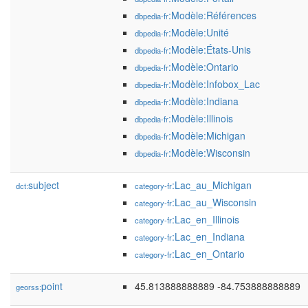
:Modèle:Références
dbpedia-fr
:Modèle:Unité
dbpedia-fr
:Modèle:États-Unis
dbpedia-fr
:Modèle:Ontario
dbpedia-fr
:Modèle:Infobox_Lac
dbpedia-fr
:Modèle:Indiana
dbpedia-fr
:Modèle:Illinois
dbpedia-fr
:Modèle:Michigan
dbpedia-fr
:Modèle:Wisconsin
dbpedia-fr
subject
:Lac_au_Michigan
dct:
category-fr
:Lac_au_Wisconsin
category-fr
:Lac_en_Illinois
category-fr
:Lac_en_Indiana
category-fr
:Lac_en_Ontario
category-fr
point
45.813888888889 -84.753888888889
georss: