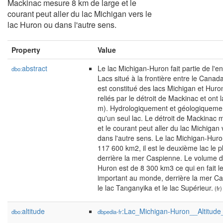
Mackinac mesure 8 km de large et le
courant peut aller du lac Michigan vers le
lac Huron ou dans l'autre sens.
Property
Value
abstract
Le lac Michigan-Huron fait partie de l
dbo:
Lacs situé à la frontière entre le Canada 
est constitué des lacs Michigan et Huro
reliés par le détroit de Mackinac et ont
m). Hydrologiquement et géologiquement
qu'un seul lac. Le détroit de Mackinac
et le courant peut aller du lac Michigan
dans l'autre sens. Le lac Michigan-Huro
117 600 km2, il est le deuxième lac le
derrière la mer Caspienne. Le volume d
Huron est de 8 300 km3 ce qui en fait l
important au monde, derrière la mer Cas
le lac Tanganyika et le lac Supérieur.
(fr)
altitude
:Lac_Michigan-Huron__Altitude
dbo:
dbpedia-fr