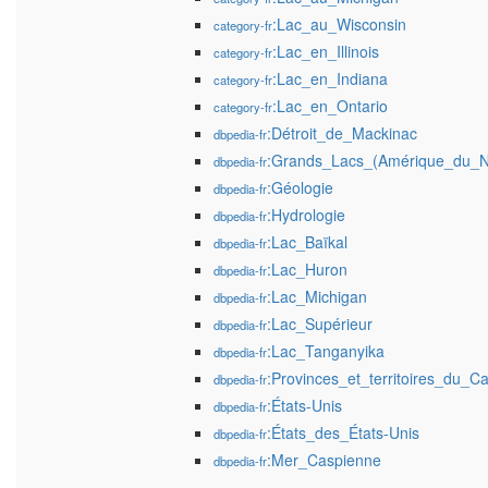
:Lac_au_Wisconsin
category-fr
:Lac_en_Illinois
category-fr
:Lac_en_Indiana
category-fr
:Lac_en_Ontario
category-fr
:Détroit_de_Mackinac
dbpedia-fr
:Grands_Lacs_(Amérique_du_N
dbpedia-fr
:Géologie
dbpedia-fr
:Hydrologie
dbpedia-fr
:Lac_Baïkal
dbpedia-fr
:Lac_Huron
dbpedia-fr
:Lac_Michigan
dbpedia-fr
:Lac_Supérieur
dbpedia-fr
:Lac_Tanganyika
dbpedia-fr
:Provinces_et_territoires_du_C
dbpedia-fr
:États-Unis
dbpedia-fr
:États_des_États-Unis
dbpedia-fr
:Mer_Caspienne
dbpedia-fr