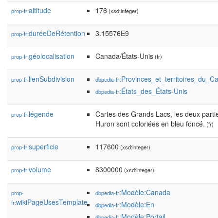
altitude
176
prop-fr:
(xsd:integer)
duréeDeRétention
3.15576E9
prop-fr:
géolocalisation
Canada/États-Unis
prop-fr:
(fr)
lienSubdivision
:Provinces_et_territoires_du_C
prop-fr:
dbpedia-fr
:États_des_États-Unis
dbpedia-fr
légende
Cartes des Grands Lacs, les deux parti
prop-fr:
Huron sont coloriées en bleu foncé.
(fr)
superficie
117600
prop-fr:
(xsd:integer)
volume
8300000
prop-fr:
(xsd:integer)
:Modèle:Canada
prop-
dbpedia-fr
wikiPageUsesTemplate
fr:
:Modèle:En
dbpedia-fr
:Modèle:Portail
dbpedia-fr