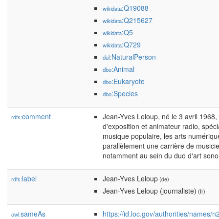
:Q19088
wikidata
:Q215627
wikidata
:Q5
wikidata
:Q729
wikidata
:NaturalPerson
dul
:Animal
dbo
:Eukaryote
dbo
:Species
dbo
comment
Jean-Yves Leloup, né le 3 avril 1968, 
rdfs:
d'exposition et animateur radio, spéc
musique populaire, les arts numériqu
parallèlement une carrière de musicie
notamment au sein du duo d'art sonor
label
Jean-Yves Leloup
rdfs:
(de)
Jean-Yves Leloup (journaliste)
(fr)
sameAs
https://id.loc.gov/authorities/names
owl: