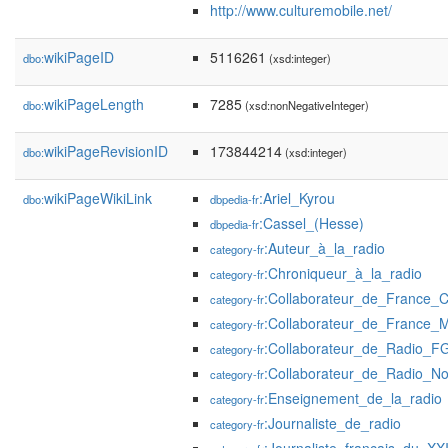
http://www.culturemobile.net/
wikiPageID
5116261
dbo:
(xsd:integer)
wikiPageLength
7285
dbo:
(xsd:nonNegativeInteger)
wikiPageRevisionID
173844214
dbo:
(xsd:integer)
wikiPageWikiLink
:Ariel_Kyrou
dbo:
dbpedia-fr
:Cassel_(Hesse)
dbpedia-fr
:Auteur_à_la_radio
category-fr
:Chroniqueur_à_la_radio
category-fr
:Collaborateur_de_France_C
category-fr
:Collaborateur_de_France_
category-fr
:Collaborateur_de_Radio_F
category-fr
:Collaborateur_de_Radio_N
category-fr
:Enseignement_de_la_radio
category-fr
:Journaliste_de_radio
category-fr