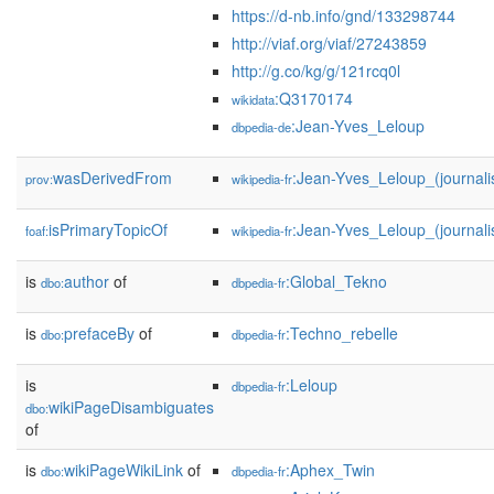
https://d-nb.info/gnd/133298744
http://viaf.org/viaf/27243859
http://g.co/kg/g/121rcq0l
:Q3170174
wikidata
:Jean-Yves_Leloup
dbpedia-de
wasDerivedFrom
:Jean-Yves_Leloup_(journal
prov:
wikipedia-fr
isPrimaryTopicOf
:Jean-Yves_Leloup_(journali
foaf:
wikipedia-fr
is
author
of
:Global_Tekno
dbo:
dbpedia-fr
is
prefaceBy
of
:Techno_rebelle
dbo:
dbpedia-fr
is
:Leloup
dbpedia-fr
wikiPageDisambiguates
dbo:
of
is
wikiPageWikiLink
of
:Aphex_Twin
dbo:
dbpedia-fr