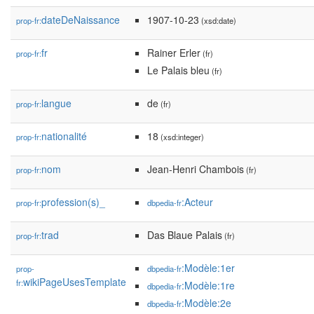
dateDeNaissance
1907-10-23
prop-fr:
(xsd:date)
fr
Rainer Erler
prop-fr:
(fr)
Le Palais bleu
(fr)
langue
de
prop-fr:
(fr)
nationalité
18
prop-fr:
(xsd:integer)
nom
Jean-Henri Chambois
prop-fr:
(fr)
profession(s)_
:Acteur
prop-fr:
dbpedia-fr
trad
Das Blaue Palais
prop-fr:
(fr)
:Modèle:1er
prop-
dbpedia-fr
wikiPageUsesTemplate
fr:
:Modèle:1re
dbpedia-fr
:Modèle:2e
dbpedia-fr