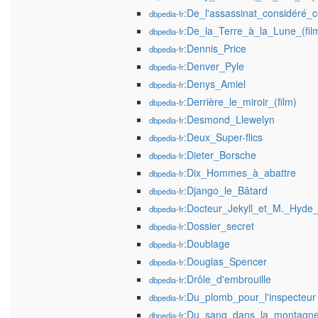
:De_l'assassinat_considéré
dbpedia-fr
:De_la_Terre_à_la_Lune_(fil
dbpedia-fr
:Dennis_Price
dbpedia-fr
:Denver_Pyle
dbpedia-fr
:Denys_Amiel
dbpedia-fr
:Derrière_le_miroir_(film)
dbpedia-fr
:Desmond_Llewelyn
dbpedia-fr
:Deux_Super-flics
dbpedia-fr
:Dieter_Borsche
dbpedia-fr
:Dix_Hommes_à_abattre
dbpedia-fr
:Django_le_Bâtard
dbpedia-fr
:Docteur_Jekyll_et_M._Hyde_
dbpedia-fr
:Dossier_secret
dbpedia-fr
:Doublage
dbpedia-fr
:Douglas_Spencer
dbpedia-fr
:Drôle_d'embrouille
dbpedia-fr
:Du_plomb_pour_l'inspecteur
dbpedia-fr
:Du_sang_dans_la_montagn
dbpedia-fr