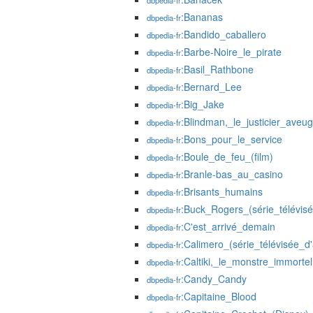
dbpedia-fr
:Bananas
dbpedia-fr
:Bandido_caballero
dbpedia-fr
:Barbe-Noire_le_pirate
dbpedia-fr
:Basil_Rathbone
dbpedia-fr
:Bernard_Lee
dbpedia-fr
:Big_Jake
dbpedia-fr
:Blindman,_le_justicier_aveug
dbpedia-fr
:Bons_pour_le_service
dbpedia-fr
:Boule_de_feu_(film)
dbpedia-fr
:Branle-bas_au_casino
dbpedia-fr
:Brisants_humains
dbpedia-fr
:Buck_Rogers_(série_télévisé
dbpedia-fr
:C'est_arrivé_demain
dbpedia-fr
:Calimero_(série_télévisée_d
dbpedia-fr
:Caltiki,_le_monstre_immortel
dbpedia-fr
:Candy_Candy
dbpedia-fr
:Capitaine_Blood
dbpedia-fr