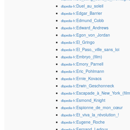
:Duel_au_soleil
dbpedia-fr
:Edgar_Barrier
dbpedia-fr
:Edmund_Cobb
dbpedia-fr
:Edward_Andrews
dbpedia-fr
:Egon_von_Jordan
dbpedia-fr
:El_Gringo
dbpedia-fr
:El_Paso,_ville_sans_loi
dbpedia-fr
:Embryo_(film)
dbpedia-fr
:Emory_Parnell
dbpedia-fr
:Eric_Pohlmann
dbpedia-fr
:Ernie_Kovacs
dbpedia-fr
:Erwin_Geschonneck
dbpedia-fr
:Escapade_à_New_York_(film
dbpedia-fr
:Esmond_Knight
dbpedia-fr
:Espionne_de_mon_cœur
dbpedia-fr
:Et_viva_la_révolution_!
dbpedia-fr
:Eugene_Roche
dbpedia-fr
:Fernand_Ledoux
dbpedia-fr