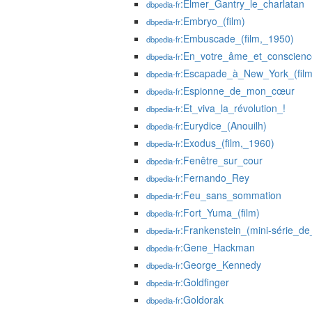
:Elmer_Gantry_le_charlatan
dbpedia-fr
:Embryo_(film)
dbpedia-fr
:Embuscade_(film,_1950)
dbpedia-fr
:En_votre_âme_et_conscienc
dbpedia-fr
:Escapade_à_New_York_(film
dbpedia-fr
:Espionne_de_mon_cœur
dbpedia-fr
:Et_viva_la_révolution_!
dbpedia-fr
:Eurydice_(Anouilh)
dbpedia-fr
:Exodus_(film,_1960)
dbpedia-fr
:Fenêtre_sur_cour
dbpedia-fr
:Fernando_Rey
dbpedia-fr
:Feu_sans_sommation
dbpedia-fr
:Fort_Yuma_(film)
dbpedia-fr
:Frankenstein_(mini-série_d
dbpedia-fr
:Gene_Hackman
dbpedia-fr
:George_Kennedy
dbpedia-fr
:Goldfinger
dbpedia-fr
:Goldorak
dbpedia-fr