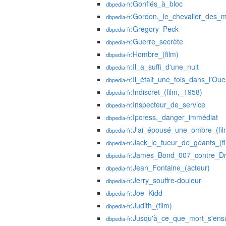
:Gonflés_à_bloc
dbpedia-fr
:Gordon,_le_chevalier_des_
dbpedia-fr
:Gregory_Peck
dbpedia-fr
:Guerre_secrète
dbpedia-fr
:Hombre_(film)
dbpedia-fr
:Il_a_suffi_d'une_nuit
dbpedia-fr
:Il_était_une_fois_dans_l'Oue
dbpedia-fr
:Indiscret_(film,_1958)
dbpedia-fr
:Inspecteur_de_service
dbpedia-fr
:Ipcress,_danger_immédiat
dbpedia-fr
:J'ai_épousé_une_ombre_(fil
dbpedia-fr
:Jack_le_tueur_de_géants_(f
dbpedia-fr
:James_Bond_007_contre_D
dbpedia-fr
:Jean_Fontaine_(acteur)
dbpedia-fr
:Jerry_souffre-douleur
dbpedia-fr
:Joe_Kidd
dbpedia-fr
:Judith_(film)
dbpedia-fr
:Jusqu'à_ce_que_mort_s'ens
dbpedia-fr