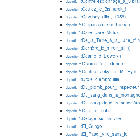
:Contre-espionnage_à_Gibral
dbpedia-fr
:Coulez_le_Bismarck_!
dbpedia-fr
:Cow-boy_(film,_1958)
dbpedia-fr
:Crépuscule_sur_l'océan
dbpedia-fr
:Dare_Dare_Motus
dbpedia-fr
:De_la_Terre_à_la_Lune_(fil
dbpedia-fr
:Derrière_le_miroir_(film)
dbpedia-fr
:Desmond_Llewelyn
dbpedia-fr
:Divorce_à_l'italienne
dbpedia-fr
:Docteur_Jekyll_et_M._Hyde_
dbpedia-fr
:Drôle_d'embrouille
dbpedia-fr
:Du_plomb_pour_l'inspecteur
dbpedia-fr
:Du_sang_dans_la_montagn
dbpedia-fr
:Du_sang_dans_la_poussière
dbpedia-fr
:Duel_au_soleil
dbpedia-fr
:Déluge_sur_la_ville
dbpedia-fr
:El_Gringo
dbpedia-fr
:El_Paso,_ville_sans_loi
dbpedia-fr