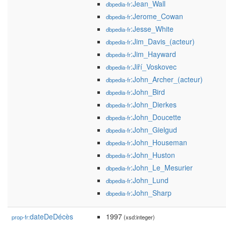
:Jean_Wall
dbpedia-fr
:Jerome_Cowan
dbpedia-fr
:Jesse_White
dbpedia-fr
:Jim_Davis_(acteur)
dbpedia-fr
:Jim_Hayward
dbpedia-fr
:Jiří_Voskovec
dbpedia-fr
:John_Archer_(acteur)
dbpedia-fr
:John_Bird
dbpedia-fr
:John_Dierkes
dbpedia-fr
:John_Doucette
dbpedia-fr
:John_Gielgud
dbpedia-fr
:John_Houseman
dbpedia-fr
:John_Huston
dbpedia-fr
:John_Le_Mesurier
dbpedia-fr
:John_Lund
dbpedia-fr
:John_Sharp
dbpedia-fr
dateDeDécès
1997
prop-fr:
(xsd:integer)