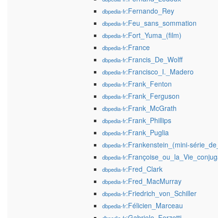
:Fernando_Rey
dbpedia-fr
:Feu_sans_sommation
dbpedia-fr
:Fort_Yuma_(film)
dbpedia-fr
:France
dbpedia-fr
:Francis_De_Wolff
dbpedia-fr
:Francisco_I._Madero
dbpedia-fr
:Frank_Fenton
dbpedia-fr
:Frank_Ferguson
dbpedia-fr
:Frank_McGrath
dbpedia-fr
:Frank_Phillips
dbpedia-fr
:Frank_Puglia
dbpedia-fr
:Frankenstein_(mini-série_d
dbpedia-fr
:Françoise_ou_la_Vie_conjug
dbpedia-fr
:Fred_Clark
dbpedia-fr
:Fred_MacMurray
dbpedia-fr
:Friedrich_von_Schiller
dbpedia-fr
:Félicien_Marceau
dbpedia-fr
:Gabriele_Ferzetti