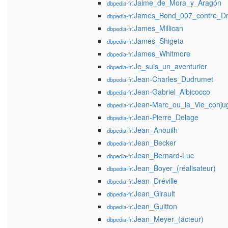
:Jaime_de_Mora_y_Aragón
dbpedia-fr
:James_Bond_007_contre_D
dbpedia-fr
:James_Millican
dbpedia-fr
:James_Shigeta
dbpedia-fr
:James_Whitmore
dbpedia-fr
:Je_suis_un_aventurier
dbpedia-fr
:Jean-Charles_Dudrumet
dbpedia-fr
:Jean-Gabriel_Albicocco
dbpedia-fr
:Jean-Marc_ou_la_Vie_conju
dbpedia-fr
:Jean-Pierre_Delage
dbpedia-fr
:Jean_Anouilh
dbpedia-fr
:Jean_Becker
dbpedia-fr
:Jean_Bernard-Luc
dbpedia-fr
:Jean_Boyer_(réalisateur)
dbpedia-fr
:Jean_Dréville
dbpedia-fr
:Jean_Girault
dbpedia-fr
:Jean_Guitton
dbpedia-fr
:Jean_Meyer_(acteur)
dbpedia-fr