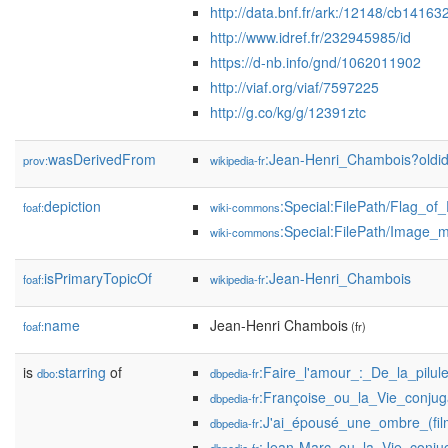
http://data.bnf.fr/ark:/12148/cb1416
http://www.idref.fr/232945985/id
https://d-nb.info/gnd/1062011902
http://viaf.org/viaf/7597225
http://g.co/kg/g/12391ztc
wasDerivedFrom
:Jean-Henri_Chambois?old
prov:
wikipedia-fr
depiction
:Special:FilePath/Flag_of
foaf:
wiki-commons
:Special:FilePath/Image_
wiki-commons
isPrimaryTopicOf
:Jean-Henri_Chambois
foaf:
wikipedia-fr
name
Jean-Henri Chambois
foaf:
(fr)
is
starring
of
:Faire_l'amour_:_De_la_pilule
dbo:
dbpedia-fr
:Françoise_ou_la_Vie_conjug
dbpedia-fr
:J'ai_épousé_une_ombre_(fil
dbpedia-fr
:Jean-Marc_ou_la_Vie_conju