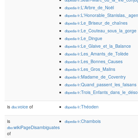
dbpedia-fr
:L'Arbre_de_Noël
dbpedia-fr
:L'Honorable_Stanislas,_agen
dbpedia-fr
:Le_Briseur_de_chaînes
dbpedia-fr
:Le_Couteau_sous_la_gorge
dbpedia-fr
:Le_Dingue
dbpedia-fr
:Le_Glaive_et_la_Balance
dbpedia-fr
:Les_Amants_de_Tolède
dbpedia-fr
:Les_Bonnes_Causes
dbpedia-fr
:Les_Gros_Malins
dbpedia-fr
:Madame_de_Coventry
dbpedia-fr
:Quand_passent_les_faisans
dbpedia-fr
:Trois_Enfants_dans_le_déso
dbpedia-fr
is
voice
of
:Théoden
dbo:
dbpedia-fr
is
:Chambois
dbpedia-fr
wikiPageDisambiguates
dbo:
of