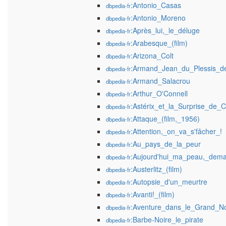
:Antonio_Casas
dbpedia-fr
:Antonio_Moreno
dbpedia-fr
:Après_lui,_le_déluge
dbpedia-fr
:Arabesque_(film)
dbpedia-fr
:Arizona_Colt
dbpedia-fr
:Armand_Jean_du_Plessis_de
dbpedia-fr
:Armand_Salacrou
dbpedia-fr
:Arthur_O'Connell
dbpedia-fr
:Astérix_et_la_Surprise_de_
dbpedia-fr
:Attaque_(film,_1956)
dbpedia-fr
:Attention,_on_va_s'fâcher_!
dbpedia-fr
:Au_pays_de_la_peur
dbpedia-fr
:Aujourd'hui_ma_peau,_dema
dbpedia-fr
:Austerlitz_(film)
dbpedia-fr
:Autopsie_d'un_meurtre
dbpedia-fr
:Avanti!_(film)
dbpedia-fr
:Aventure_dans_le_Grand_N
dbpedia-fr
:Barbe-Noire_le_pirate
dbpedia-fr