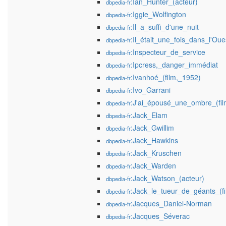
:Ian_Hunter_(acteur)
dbpedia-fr
:Iggie_Wolfington
dbpedia-fr
:Il_a_suffi_d'une_nuit
dbpedia-fr
:Il_était_une_fois_dans_l'Oue
dbpedia-fr
:Inspecteur_de_service
dbpedia-fr
:Ipcress,_danger_immédiat
dbpedia-fr
:Ivanhoé_(film,_1952)
dbpedia-fr
:Ivo_Garrani
dbpedia-fr
:J'ai_épousé_une_ombre_(fil
dbpedia-fr
:Jack_Elam
dbpedia-fr
:Jack_Gwillim
dbpedia-fr
:Jack_Hawkins
dbpedia-fr
:Jack_Kruschen
dbpedia-fr
:Jack_Warden
dbpedia-fr
:Jack_Watson_(acteur)
dbpedia-fr
:Jack_le_tueur_de_géants_(f
dbpedia-fr
:Jacques_Daniel-Norman
dbpedia-fr
:Jacques_Séverac
dbpedia-fr