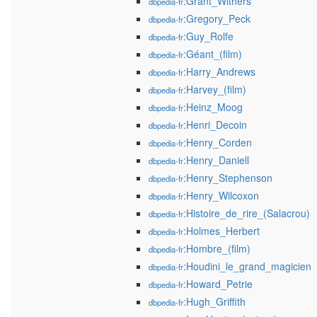
:Grant_Withers
dbpedia-fr
:Gregory_Peck
dbpedia-fr
:Guy_Rolfe
dbpedia-fr
:Géant_(film)
dbpedia-fr
:Harry_Andrews
dbpedia-fr
:Harvey_(film)
dbpedia-fr
:Heinz_Moog
dbpedia-fr
:Henri_Decoin
dbpedia-fr
:Henry_Corden
dbpedia-fr
:Henry_Daniell
dbpedia-fr
:Henry_Stephenson
dbpedia-fr
:Henry_Wilcoxon
dbpedia-fr
:Histoire_de_rire_(Salacrou)
dbpedia-fr
:Holmes_Herbert
dbpedia-fr
:Hombre_(film)
dbpedia-fr
:Houdini_le_grand_magicien
dbpedia-fr
:Howard_Petrie
dbpedia-fr
:Hugh_Griffith
dbpedia-fr