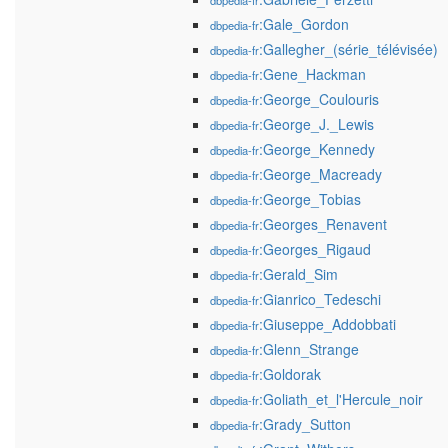
dbpedia-fr
:Gale_Gordon
dbpedia-fr
:Gallegher_(série_télévisée)
dbpedia-fr
:Gene_Hackman
dbpedia-fr
:George_Coulouris
dbpedia-fr
:George_J._Lewis
dbpedia-fr
:George_Kennedy
dbpedia-fr
:George_Macready
dbpedia-fr
:George_Tobias
dbpedia-fr
:Georges_Renavent
dbpedia-fr
:Georges_Rigaud
dbpedia-fr
:Gerald_Sim
dbpedia-fr
:Gianrico_Tedeschi
dbpedia-fr
:Giuseppe_Addobbati
dbpedia-fr
:Glenn_Strange
dbpedia-fr
:Goldorak
dbpedia-fr
:Goliath_et_l'Hercule_noir
dbpedia-fr
:Grady_Sutton
dbpedia-fr