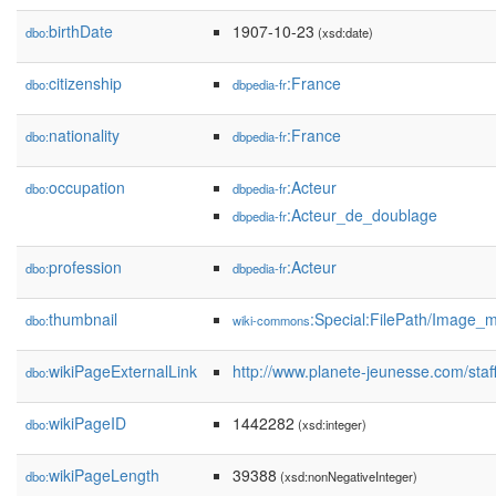
birthDate
1907-10-23
dbo:
(xsd:date)
citizenship
:France
dbo:
dbpedia-fr
nationality
:France
dbo:
dbpedia-fr
occupation
:Acteur
dbo:
dbpedia-fr
:Acteur_de_doublage
dbpedia-fr
profession
:Acteur
dbo:
dbpedia-fr
thumbnail
:Special:FilePath/Image_
dbo:
wiki-commons
wikiPageExternalLink
http://www.planete-jeunesse.com/staf
dbo:
wikiPageID
1442282
dbo:
(xsd:integer)
wikiPageLength
39388
dbo:
(xsd:nonNegativeInteger)