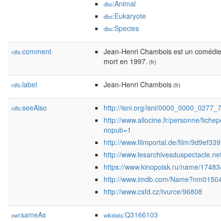
:Animal
dbo
:Eukaryote
dbo
:Species
dbo
comment
Jean-Henri Chambois est un comédien
rdfs:
mort en 1997.
(fr)
label
Jean-Henri Chambois
rdfs:
(fr)
seeAlso
http://isni.org/isni/0000_0000_0277_
rdfs:
http://www.allocine.fr/personne/fic
nopub=1
http://www.filmportal.de/film/9d9e
http://www.lesarchivesduspectacle.
https://www.kinopoisk.ru/name/17483
http://www.imdb.com/Name?nm0150
http://www.csfd.cz/tvurce/96808
sameAs
:Q3166103
owl:
wikidata