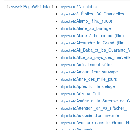
is
wikiPageWikiLink
of
:23_octobre
dbo:
dbpedia-fr
:3_Étoiles,_36_Chandelles
dbpedia-fr
:Alamo_(film,_1960)
dbpedia-fr
:Alerte_au_barrage
dbpedia-fr
:Alerte_à_la_bombe_(film)
dbpedia-fr
:Alexandre_le_Grand_(film,_
dbpedia-fr
:Ali_Baba_et_les_Quarante_V
dbpedia-fr
:Alice_au_pays_des_merveille
dbpedia-fr
:Amicalement_vôtre
dbpedia-fr
:Amour,_fleur_sauvage
dbpedia-fr
:Anne_des_mille_jours
dbpedia-fr
:Après_lui,_le_déluge
dbpedia-fr
:Arizona_Colt
dbpedia-fr
:Astérix_et_la_Surprise_de_
dbpedia-fr
:Attention,_on_va_s'fâcher_!
dbpedia-fr
:Autopsie_d'un_meurtre
dbpedia-fr
:Aventure_dans_le_Grand_N
dbpedia-fr
:Banacek