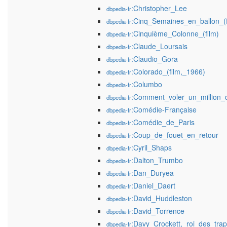
:Christopher_Lee
dbpedia-fr
:Cinq_Semaines_en_ballon_(f
dbpedia-fr
:Cinquième_Colonne_(film)
dbpedia-fr
:Claude_Loursais
dbpedia-fr
:Claudio_Gora
dbpedia-fr
:Colorado_(film,_1966)
dbpedia-fr
:Columbo
dbpedia-fr
:Comment_voler_un_million_d
dbpedia-fr
:Comédie-Française
dbpedia-fr
:Comédie_de_Paris
dbpedia-fr
:Coup_de_fouet_en_retour
dbpedia-fr
:Cyril_Shaps
dbpedia-fr
:Dalton_Trumbo
dbpedia-fr
:Dan_Duryea
dbpedia-fr
:Daniel_Daert
dbpedia-fr
:David_Huddleston
dbpedia-fr
:David_Torrence
dbpedia-fr
:Davy_Crockett,_roi_des_tra
dbpedia-fr