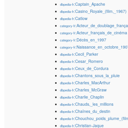
:Captain_Apache
dbpedia-fr
:Casino_Royale_(film,_1967)
dbpedia-fr
:Catlow
dbpedia-fr
:Acteur_de_doublage_frança
category-fr
:Acteur_français_de_cinéma
category-fr
:Décès_en_1997
category-fr
:Naissance_en_octobre_190
category-fr
:Cecil_Parker
dbpedia-fr
:Cesar_Romero
dbpedia-fr
:Ceux_de_Cordura
dbpedia-fr
:Chantons_sous_la_pluie
dbpedia-fr
:Charles_MacArthur
dbpedia-fr
:Charles_McGraw
dbpedia-fr
:Charlie_Chaplin
dbpedia-fr
:Chauds,_les_millions
dbpedia-fr
:Chaînes_du_destin
dbpedia-fr
:Chouchou_poids_plume_(fil
dbpedia-fr
:Christian-Jaque
dbpedia-fr