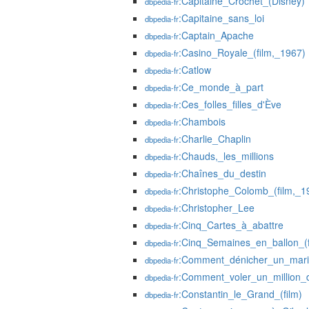
:Capitaine_Crochet_(Disney)
dbpedia-fr
:Capitaine_sans_loi
dbpedia-fr
:Captain_Apache
dbpedia-fr
:Casino_Royale_(film,_1967)
dbpedia-fr
:Catlow
dbpedia-fr
:Ce_monde_à_part
dbpedia-fr
:Ces_folles_filles_d'Ève
dbpedia-fr
:Chambois
dbpedia-fr
:Charlie_Chaplin
dbpedia-fr
:Chauds,_les_millions
dbpedia-fr
:Chaînes_du_destin
dbpedia-fr
:Christophe_Colomb_(film,_1
dbpedia-fr
:Christopher_Lee
dbpedia-fr
:Cinq_Cartes_à_abattre
dbpedia-fr
:Cinq_Semaines_en_ballon_(f
dbpedia-fr
:Comment_dénicher_un_mari
dbpedia-fr
:Comment_voler_un_million_d
dbpedia-fr
:Constantin_le_Grand_(film)
dbpedia-fr