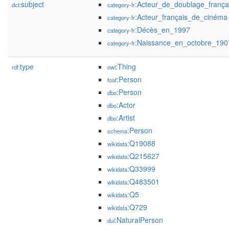
subject
:Acteur_de_doublage_frança
dct:
category-fr
:Acteur_français_de_cinéma
category-fr
:Décès_en_1997
category-fr
:Naissance_en_octobre_190
category-fr
type
:Thing
rdf:
owl
:Person
foaf
:Person
dbo
:Actor
dbo
:Artist
dbo
:Person
schema
:Q19088
wikidata
:Q215627
wikidata
:Q33999
wikidata
:Q483501
wikidata
:Q5
wikidata
:Q729
wikidata
:NaturalPerson
dul