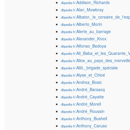
:Addison_Richards
dbpedia-fr
:Alan_Mowbray
dbpedia-fr
:Albator,_le_corsaire_de_l'es
dbpedia-fr
:Alberto_Morin
dbpedia-fr
:Alerte_au_barrage
dbpedia-fr
:Alexander_Knox
dbpedia-fr
:Alfonso_Bedoya
dbpedia-fr
:Ali_Baba_et_les_Quarante_V
dbpedia-fr
:Alice_au_pays_des_merveille
dbpedia-fr
:Allô,_brigade_spéciale
dbpedia-fr
:Alyse_et_Chloé
dbpedia-fr
:Andrea_Bosic
dbpedia-fr
:André_Barsacq
dbpedia-fr
:André_Cayatte
dbpedia-fr
:André_Morell
dbpedia-fr
:André_Roussin
dbpedia-fr
:Anthony_Bushell
dbpedia-fr
:Anthony_Caruso
dbpedia-fr