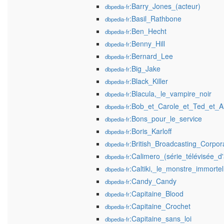
:Barry_Jones_(acteur)
dbpedia-fr
:Basil_Rathbone
dbpedia-fr
:Ben_Hecht
dbpedia-fr
:Benny_Hill
dbpedia-fr
:Bernard_Lee
dbpedia-fr
:Big_Jake
dbpedia-fr
:Black_Killer
dbpedia-fr
:Blacula,_le_vampire_noir
dbpedia-fr
:Bob_et_Carole_et_Ted_et_Al
dbpedia-fr
:Bons_pour_le_service
dbpedia-fr
:Boris_Karloff
dbpedia-fr
:British_Broadcasting_Corpor
dbpedia-fr
:Calimero_(série_télévisée_d
dbpedia-fr
:Caltiki,_le_monstre_immortel
dbpedia-fr
:Candy_Candy
dbpedia-fr
:Capitaine_Blood
dbpedia-fr
:Capitaine_Crochet
dbpedia-fr
:Capitaine_sans_loi
dbpedia-fr