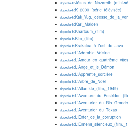
:Jésus_de_Nazareth_(mini-sé
dbpedia-fr
:K_2000_(série_télévisée)
dbpedia-fr
:Kali_Yug,_déesse_de_la_ve
dbpedia-fr
:Karl_Malden
dbpedia-fr
:Khartoum_(film)
dbpedia-fr
:Kim_(film)
dbpedia-fr
:Krakatoa_à_l'est_de_Java
dbpedia-fr
:L'Adorable_Voisine
dbpedia-fr
:L'Amour_en_quatrième_vite
dbpedia-fr
:L'Ange_et_le_Démon
dbpedia-fr
:L'Apprentie_sorcière
dbpedia-fr
:L'Arbre_de_Noël
dbpedia-fr
:L'Atlantide_(film,_1949)
dbpedia-fr
:L'Aventure_du_Poséidon_(fi
dbpedia-fr
:L'Aventurier_du_Rio_Grande
dbpedia-fr
:L'Aventurier_du_Texas
dbpedia-fr
:L'Enfer_de_la_corruption
dbpedia-fr
:L'Ennemi_silencieux_(film,_
dbpedia-fr