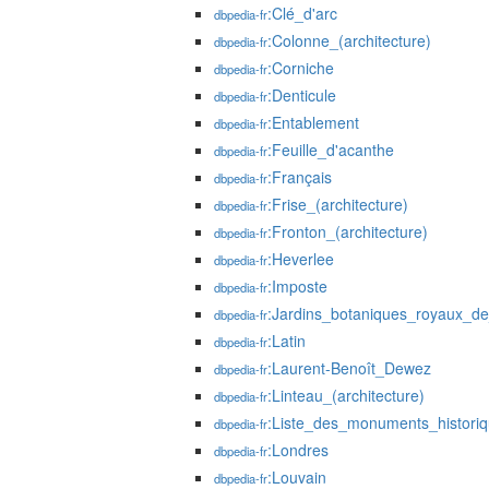
:Clé_d'arc
dbpedia-fr
:Colonne_(architecture)
dbpedia-fr
:Corniche
dbpedia-fr
:Denticule
dbpedia-fr
:Entablement
dbpedia-fr
:Feuille_d'acanthe
dbpedia-fr
:Français
dbpedia-fr
:Frise_(architecture)
dbpedia-fr
:Fronton_(architecture)
dbpedia-fr
:Heverlee
dbpedia-fr
:Imposte
dbpedia-fr
:Jardins_botaniques_royaux_d
dbpedia-fr
:Latin
dbpedia-fr
:Laurent-Benoît_Dewez
dbpedia-fr
:Linteau_(architecture)
dbpedia-fr
:Liste_des_monuments_histori
dbpedia-fr
:Londres
dbpedia-fr
:Louvain
dbpedia-fr