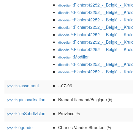
:Fichier:42252_-_België_-_Krui
dbpedia-fr
:Fichier:42252_-_België_-_Kru
dbpedia-fr
:Fichier:42252_-_België_-_Kru
dbpedia-fr
:Fichier:42252_-_België_-_Krui
dbpedia-fr
:Fichier:42252_-_België_-_Krui
dbpedia-fr
:Fichier:42252_-_België_-_Krui
dbpedia-fr
:Fichier:42252_-_België_-_Krui
dbpedia-fr
:Modillon
dbpedia-fr
:Fichier:42252_-_België_-_Krui
dbpedia-fr
:Fichier:42252_-_België_-_Kru
dbpedia-fr
classement
--07-06
prop-fr:
géolocalisation
Brabant flamand/Belgique
prop-fr:
(fr)
lienSubdivision
Province
prop-fr:
(fr)
légende
Charles Vander Straeten.
prop-fr:
(fr)