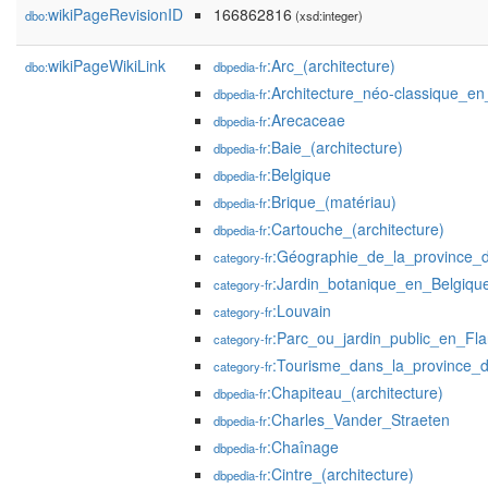
wikiPageRevisionID
166862816
dbo:
(xsd:integer)
wikiPageWikiLink
:Arc_(architecture)
dbo:
dbpedia-fr
:Architecture_néo-classique_en
dbpedia-fr
:Arecaceae
dbpedia-fr
:Baie_(architecture)
dbpedia-fr
:Belgique
dbpedia-fr
:Brique_(matériau)
dbpedia-fr
:Cartouche_(architecture)
dbpedia-fr
:Géographie_de_la_province_
category-fr
:Jardin_botanique_en_Belgiqu
category-fr
:Louvain
category-fr
:Parc_ou_jardin_public_en_Fl
category-fr
:Tourisme_dans_la_province_
category-fr
:Chapiteau_(architecture)
dbpedia-fr
:Charles_Vander_Straeten
dbpedia-fr
:Chaînage
dbpedia-fr
:Cintre_(architecture)
dbpedia-fr