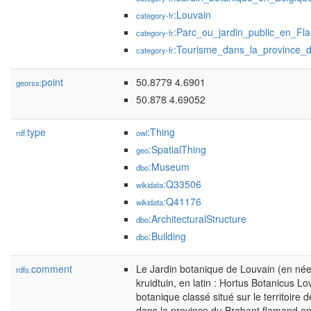
:Louvain
category-fr
:Parc_ou_jardin_public_en_Fl
category-fr
:Tourisme_dans_la_province_
category-fr
point
50.8779 4.6901
georss:
50.878 4.69052
type
:Thing
rdf:
owl
:SpatialThing
geo
:Museum
dbo
:Q33506
wikidata
:Q41176
wikidata
:ArchitecturalStructure
dbo
:Building
dbo
comment
Le Jardin botanique de Louvain (en néer
rdfs:
kruidtuin, en latin : Hortus Botanicus Lo
botanique classé situé sur le territoire d
dans la province du Brabant flamand en