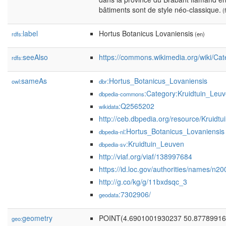
bâtiments sont de style néo-classique.
(f
label
Hortus Botanicus Lovaniensis
rdfs:
(en)
seeAlso
https://commons.wikimedia.org/wiki/Ca
rdfs:
sameAs
:Hortus_Botanicus_Lovaniensis
owl:
dbr
:Category:Kruidtuin_Leu
dbpedia-commons
:Q2565202
wikidata
http://ceb.dbpedia.org/resource/Kruidt
:Hortus_Botanicus_Lovaniensis
dbpedia-nl
:Kruidtuin_Leuven
dbpedia-sv
http://viaf.org/viaf/138997684
https://id.loc.gov/authorities/names/n
http://g.co/kg/g/11bxdsqc_3
:7302906/
geodata
geometry
POINT(4.6901001930237 50.87789916
geo: