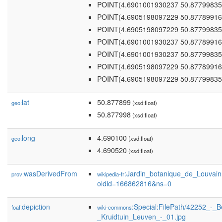
POINT(4.6901001930237 50.87799835
POINT(4.6905198097229 50.87789916
POINT(4.6905198097229 50.87799835
POINT(4.6901001930237 50.87789916
POINT(4.6901001930237 50.87799835
POINT(4.6905198097229 50.87789916
POINT(4.6905198097229 50.87799835
lat
50.877899
geo:
(xsd:float)
50.877998
(xsd:float)
long
4.690100
geo:
(xsd:float)
4.690520
(xsd:float)
wasDerivedFrom
:Jardin_botanique_de_Louvain
prov:
wikipedia-fr
oldid=166862816&ns=0
depiction
:Special:FilePath/42252_-_B
foaf:
wiki-commons
_Kruidtuin_Leuven_-_01.jpg