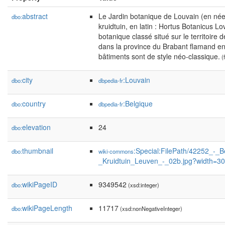
abstract
Le Jardin botanique de Louvain (en néer
dbo:
kruidtuin, en latin : Hortus Botanicus Lo
botanique classé situé sur le territoire d
dans la province du Brabant flamand en
bâtiments sont de style néo-classique.
(f
city
:Louvain
dbo:
dbpedia-fr
country
:Belgique
dbo:
dbpedia-fr
elevation
24
dbo:
thumbnail
:Special:FilePath/42252_-_B
dbo:
wiki-commons
_Kruidtuin_Leuven_-_02b.jpg?width=3
wikiPageID
9349542
dbo:
(xsd:integer)
wikiPageLength
11717
dbo:
(xsd:nonNegativeInteger)