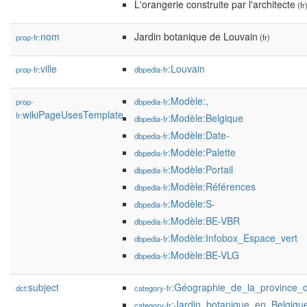
L'orangerie construite par l'architecte
(fr
nom
Jardin botanique de Louvain
prop-fr:
(fr)
ville
:Louvain
prop-fr:
dbpedia-fr
:Modèle:,
prop-
dbpedia-fr
wikiPageUsesTemplate
fr:
:Modèle:Belgique
dbpedia-fr
:Modèle:Date-
dbpedia-fr
:Modèle:Palette
dbpedia-fr
:Modèle:Portail
dbpedia-fr
:Modèle:Références
dbpedia-fr
:Modèle:S-
dbpedia-fr
:Modèle:BE-VBR
dbpedia-fr
:Modèle:Infobox_Espace_vert
dbpedia-fr
:Modèle:BE-VLG
dbpedia-fr
subject
:Géographie_de_la_province_
dct:
category-fr
:Jardin_botanique_en_Belgiqu
category-fr