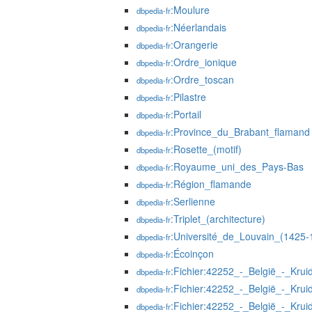
:Moulure
dbpedia-fr
:Néerlandais
dbpedia-fr
:Orangerie
dbpedia-fr
:Ordre_ionique
dbpedia-fr
:Ordre_toscan
dbpedia-fr
:Pilastre
dbpedia-fr
:Portail
dbpedia-fr
:Province_du_Brabant_flamand
dbpedia-fr
:Rosette_(motif)
dbpedia-fr
:Royaume_uni_des_Pays-Bas
dbpedia-fr
:Région_flamande
dbpedia-fr
:Serlienne
dbpedia-fr
:Triplet_(architecture)
dbpedia-fr
:Université_de_Louvain_(1425-
dbpedia-fr
:Écoinçon
dbpedia-fr
:Fichier:42252_-_België_-_Kru
dbpedia-fr
:Fichier:42252_-_België_-_Krui
dbpedia-fr
:Fichier:42252_-_België_-_Krui
dbpedia-fr