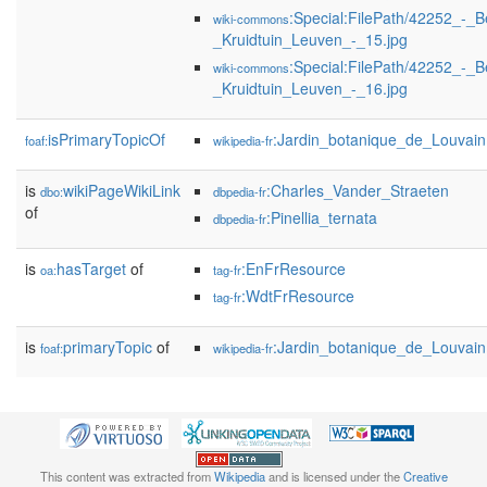
:Special:FilePath/42252_-_B
wiki-commons
_Kruidtuin_Leuven_-_15.jpg
:Special:FilePath/42252_-_B
wiki-commons
_Kruidtuin_Leuven_-_16.jpg
isPrimaryTopicOf
:Jardin_botanique_de_Louvain
foaf:
wikipedia-fr
is
wikiPageWikiLink
:Charles_Vander_Straeten
dbo:
dbpedia-fr
of
:Pinellia_ternata
dbpedia-fr
is
hasTarget
of
:EnFrResource
oa:
tag-fr
:WdtFrResource
tag-fr
is
primaryTopic
of
:Jardin_botanique_de_Louvain
foaf:
wikipedia-fr
This content was extracted from
Wikipedia
and is licensed under the
Creative