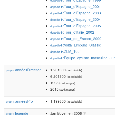
:Tour_d'Espagne_1999
dbpedia-fr
:Tour_d'Espagne_2001
dbpedia-fr
:Tour_d'Espagne_2003
dbpedia-fr
:Tour_d'Espagne_2004
dbpedia-fr
:Tour_d'Espagne_2005
dbpedia-fr
:Tour_d'Italie_2002
dbpedia-fr
:Tour_de_France_2000
dbpedia-fr
:Volta_Limburg_Classic
dbpedia-fr
:ZLM_Tour
dbpedia-fr
:Équipe_cycliste_masculine_J
dbpedia-fr
annéesDirection
1.201300
prop-fr:
(xsd:double)
6.201300
(xsd:double)
1998
(xsd:integer)
2015
(xsd:integer)
annéesPro
1.199600
prop-fr:
(xsd:double)
légende
Jan Boven en 2006
prop-fr:
(fr)