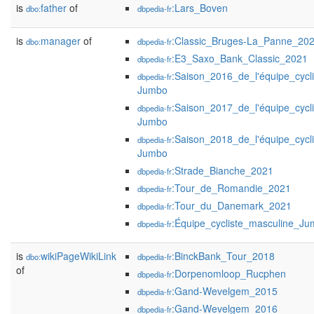
is
father
of
:Lars_Boven
dbo:
dbpedia-fr
is
manager
of
:Classic_Bruges-La_Panne_20
dbo:
dbpedia-fr
:E3_Saxo_Bank_Classic_2021
dbpedia-fr
:Saison_2016_de_l'équipe_cycl
dbpedia-fr
Jumbo
:Saison_2017_de_l'équipe_cycl
dbpedia-fr
Jumbo
:Saison_2018_de_l'équipe_cycl
dbpedia-fr
Jumbo
:Strade_Bianche_2021
dbpedia-fr
:Tour_de_Romandie_2021
dbpedia-fr
:Tour_du_Danemark_2021
dbpedia-fr
:Équipe_cycliste_masculine_J
dbpedia-fr
is
wikiPageWikiLink
:BinckBank_Tour_2018
dbo:
dbpedia-fr
of
:Dorpenomloop_Rucphen
dbpedia-fr
:Gand-Wevelgem_2015
dbpedia-fr
:Gand-Wevelgem_2016
dbpedia-fr