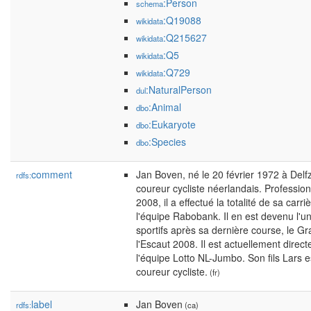
:Person
schema
:Q19088
wikidata
:Q215627
wikidata
:Q5
wikidata
:Q729
wikidata
:NaturalPerson
dul
:Animal
dbo
:Eukaryote
dbo
:Species
dbo
comment
Jan Boven, né le 20 février 1972 à Delfzi
rdfs:
coureur cycliste néerlandais. Professio
2008, il a effectué la totalité de sa carr
l'équipe Rabobank. Il en est devenu l'u
sportifs après sa dernière course, le Gr
l'Escaut 2008. Il est actuellement direct
l'équipe Lotto NL-Jumbo. Son fils Lars 
coureur cycliste.
(fr)
label
Jan Boven
rdfs:
(ca)