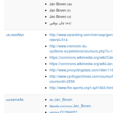
Jan Boven
(de)
Jan Boven
(fr)
Jan Boven
(nl)
چان بوڤين
(arz)
seeAlso
http://www.cqranking.com/men/asp/gen/
rdfs:
riderid=514
http://www.memoire-du-
cyclisme.eu/pelotons/coureurs.php?c=
https://commons.wikimedia.org/wiki/Ca
https://commons.wikimedia.org/wiki/Ja
http://www.procyclingstats.com/rider/1
http://www.cyclingarchives.com/coureur
coureurid=2558
http://www.the-sports.org/t-spf1663.htm
sameAs
:Jan_Boven
owl:
dbr
:Jan_Boven
dbpedia-commons
:Q1384057
wikidata