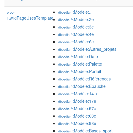
:Modèle:...
prop-
dbpedia-fr
wikiPageUsesTemplate
fr:
:Modèle:2e
dbpedia-fr
:Modèle:3e
dbpedia-fr
:Modèle:4e
dbpedia-fr
:Modèle:6e
dbpedia-fr
:Modèle:Autres_projets
dbpedia-fr
:Modèle:Date
dbpedia-fr
:Modèle:Palette
dbpedia-fr
:Modèle:Portail
dbpedia-fr
:Modèle:Références
dbpedia-fr
:Modèle:Ébauche
dbpedia-fr
:Modèle:141e
dbpedia-fr
:Modèle:17e
dbpedia-fr
:Modèle:57e
dbpedia-fr
:Modèle:63e
dbpedia-fr
:Modèle:98e
dbpedia-fr
:Modèle:Bases_sport
dbpedia-fr