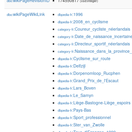
wikiPageRevisionID
174550817
dbo:
(xsd:integer)
wikiPageWikiLink
:1996
dbo:
dbpedia-fr
:2008_en_cyclisme
dbpedia-fr
:Coureur_cycliste_néerlandais
category-fr
:Date_de_naissance_incertain
category-fr
:Directeur_sportif_néerlandais
category-fr
:Naissance_dans_la_province
category-fr
:Cyclisme_sur_route
dbpedia-fr
:Delfzijl
dbpedia-fr
:Dorpenomloop_Rucphen
dbpedia-fr
:Grand_Prix_de_l'Escaut
dbpedia-fr
:Lars_Boven
dbpedia-fr
:Le_Samyn
dbpedia-fr
:Liège-Bastogne-Liège_espoirs
dbpedia-fr
:Pays-Bas
dbpedia-fr
:Sport_professionnel
dbpedia-fr
:Ster_van_Zwolle
dbpedia-fr