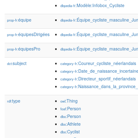
:Modèle:Infobox_Cycliste
dbpedia-fr
équipe
:Équipe_cycliste_masculine_J
prop-fr:
dbpedia-fr
équipesDirigées
:Équipe_cycliste_masculine_J
prop-fr:
dbpedia-fr
équipesPro
:Équipe_cycliste_masculine_J
prop-fr:
dbpedia-fr
subject
:Coureur_cycliste_néerlandais
dct:
category-fr
:Date_de_naissance_incertain
category-fr
:Directeur_sportif_néerlandais
category-fr
:Naissance_dans_la_province
category-fr
type
:Thing
rdf:
owl
:Person
foaf
:Person
dbo
:Athlete
dbo
:Cyclist
dbo