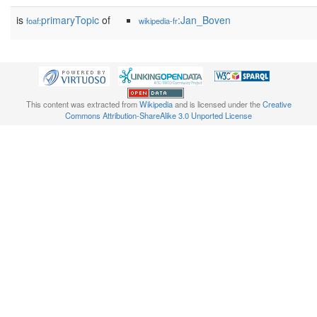
is
primaryTopic
of
:Jan_Boven
foaf:
wikipedia-fr
This content was extracted from
Wikipedia
and is licensed under the
Creative
Commons Attribution-ShareAlike 3.0 Unported License