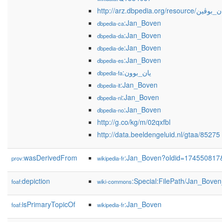
http://arz.dbpedia.org/resource/ن
:Jan_Boven
dbpedia-ca
:Jan_Boven
dbpedia-da
:Jan_Boven
dbpedia-de
:Jan_Boven
dbpedia-es
:یان_بوون
dbpedia-fa
:Jan_Boven
dbpedia-it
:Jan_Boven
dbpedia-nl
:Jan_Boven
dbpedia-no
http://g.co/kg/m/02qxfbl
http://data.beeldengeluid.nl/gtaa/85275
wasDerivedFrom
:Jan_Boven?oldid=174550817
prov:
wikipedia-fr
depiction
:Special:FilePath/Jan_Bove
foaf:
wiki-commons
isPrimaryTopicOf
:Jan_Boven
foaf:
wikipedia-fr