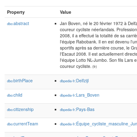
Property
Value
abstract
Jan Boven, né le 20 février 1972 à Delfzi
dbo:
coureur cycliste néerlandais. Professio
2008, il a effectué la totalité de sa carr
l'équipe Rabobank. Il en est devenu l'u
sportifs après sa dernière course, le Gr
l'Escaut 2008. Il est actuellement direct
l'équipe Lotto NL-Jumbo. Son fils Lars 
coureur cycliste.
(fr)
birthPlace
:Delfzijl
dbo:
dbpedia-fr
child
:Lars_Boven
dbo:
dbpedia-fr
citizenship
:Pays-Bas
dbo:
dbpedia-fr
currentTeam
:Équipe_cycliste_masculine_J
dbo:
dbpedia-fr