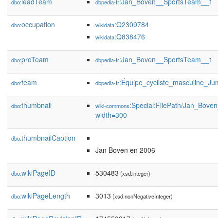
leadTeam
:Jan_Boven__SportsTeam__1
dbo:
dbpedia-fr
occupation
:Q2309784
dbo:
wikidata
:Q838476
wikidata
proTeam
:Jan_Boven__SportsTeam__1
dbo:
dbpedia-fr
team
:Équipe_cycliste_masculine_J
dbo:
dbpedia-fr
thumbnail
:Special:FilePath/Jan_Bove
dbo:
wiki-commons
width=300
thumbnailCaption
dbo:
Jan Boven en 2006
wikiPageID
530483
dbo:
(xsd:integer)
wikiPageLength
3013
dbo:
(xsd:nonNegativeInteger)