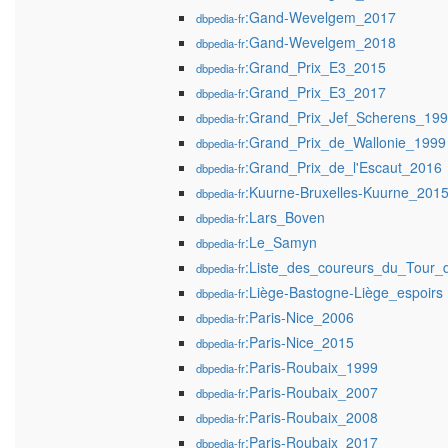
:Gand-Wevelgem_2017
dbpedia-fr
:Gand-Wevelgem_2018
dbpedia-fr
:Grand_Prix_E3_2015
dbpedia-fr
:Grand_Prix_E3_2017
dbpedia-fr
:Grand_Prix_Jef_Scherens_19
dbpedia-fr
:Grand_Prix_de_Wallonie_1999
dbpedia-fr
:Grand_Prix_de_l'Escaut_2016
dbpedia-fr
:Kuurne-Bruxelles-Kuurne_201
dbpedia-fr
:Lars_Boven
dbpedia-fr
:Le_Samyn
dbpedia-fr
:Liste_des_coureurs_du_Tour
dbpedia-fr
:Liège-Bastogne-Liège_espoirs
dbpedia-fr
:Paris-Nice_2006
dbpedia-fr
:Paris-Nice_2015
dbpedia-fr
:Paris-Roubaix_1999
dbpedia-fr
:Paris-Roubaix_2007
dbpedia-fr
:Paris-Roubaix_2008
dbpedia-fr
:Paris-Roubaix_2017
dbpedia-fr