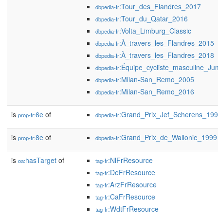
:Tour_des_Flandres_2017
dbpedia-fr
:Tour_du_Qatar_2016
dbpedia-fr
:Volta_Limburg_Classic
dbpedia-fr
:À_travers_les_Flandres_2015
dbpedia-fr
:À_travers_les_Flandres_2018
dbpedia-fr
:Équipe_cycliste_masculine_J
dbpedia-fr
:Milan-San_Remo_2005
dbpedia-fr
:Milan-San_Remo_2016
dbpedia-fr
is
6e
of
:Grand_Prix_Jef_Scherens_19
prop-fr:
dbpedia-fr
is
8e
of
:Grand_Prix_de_Wallonie_1999
prop-fr:
dbpedia-fr
is
hasTarget
of
:NlFrResource
oa:
tag-fr
:DeFrResource
tag-fr
:ArzFrResource
tag-fr
:CaFrResource
tag-fr
:WdtFrResource
tag-fr