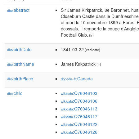
abstract
Sir James Kirkpatrick, 8e Baronnet, hui
dbo:
Closeburn Castle dans le Dumfriesshir
et mort le 10 novembre 1899 à Forest Hil
écossais. Il remporte la coupe d’Angle
Football Club.
(fr)
birthDate
1841-03-22
dbo:
(xsd:date)
birthName
James Kirkpatrick
dbo:
(fr)
birthPlace
:Canada
dbo:
dbpedia-fr
child
:Q76046103
dbo:
wikidata
:Q76046106
wikidata
:Q76046113
wikidata
:Q76046117
wikidata
:Q76046122
wikidata
:Q76046126
wikidata