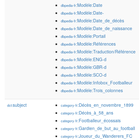
:Modèle:Date
dbpedia-fr
:Modèle:Date-
dbpedia-fr
:Modèle:Date_de_décès
dbpedia-fr
:Modèle:Date_de_naissance
dbpedia-fr
:Modèle:Portail
dbpedia-fr
:Modèle:Références
dbpedia-fr
:Modèle:Traduction/Référence
dbpedia-fr
:Modèle:ENG-d
dbpedia-fr
:Modèle:GBR-d
dbpedia-fr
:Modèle:SCO-d
dbpedia-fr
:Modèle:Infobox_Footballeur
dbpedia-fr
:Modèle:Trois_colonnes
dbpedia-fr
subject
:Décès_en_novembre_1899
dct:
category-fr
:Décès_à_58_ans
category-fr
:Footballeur_écossais
category-fr
:Gardien_de_but_au_football
category-fr
:Joueur_du_Wanderers_FC
category-fr