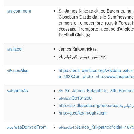
comment
Sir James Kirkpatrick, 8e Baronnet, hui
rdfs:
Closeburn Castle dans le Dumfriesshir
et mort le 10 novembre 1899 à Forest Hil
écossais. Il remporte la coupe d’Angle
Football Club.
(fr)
label
James Kirkpatrick
rdfs:
(fr)
سير چيمس كيركپاتريك
(arz)
seeAlso
https://tools.wmflabs.org/wikidata-extern
rdfs:
p=4638&url_prefix=http://www.thepee
sameAs
:Sir_James_Kirkpatrick,_8th_Baronet
owl:
dbr
:Q3161208
wikidata
http://arz.dbpedia
http://g.co/kg/m/0gh70cm
wasDerivedFrom
:James_Kirkpatrick?oldid=18
prov:
wikipedia-fr