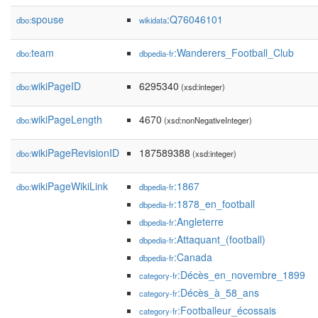
spouse
:Q76046101
dbo:
wikidata
team
:Wanderers_Football_Club
dbo:
dbpedia-fr
wikiPageID
6295340
dbo:
(xsd:integer)
wikiPageLength
4670
dbo:
(xsd:nonNegativeInteger)
wikiPageRevisionID
187589388
dbo:
(xsd:integer)
wikiPageWikiLink
:1867
dbo:
dbpedia-fr
:1878_en_football
dbpedia-fr
:Angleterre
dbpedia-fr
:Attaquant_(football)
dbpedia-fr
:Canada
dbpedia-fr
:Décès_en_novembre_1899
category-fr
:Décès_à_58_ans
category-fr
:Footballeur_écossais
category-fr