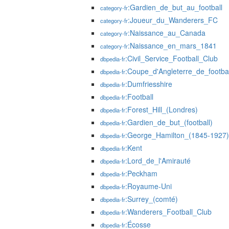
:Gardien_de_but_au_football
category-fr
:Joueur_du_Wanderers_FC
category-fr
:Naissance_au_Canada
category-fr
:Naissance_en_mars_1841
category-fr
:Civil_Service_Football_Club
dbpedia-fr
:Coupe_d'Angleterre_de_footba
dbpedia-fr
:Dumfriesshire
dbpedia-fr
:Football
dbpedia-fr
:Forest_Hill_(Londres)
dbpedia-fr
:Gardien_de_but_(football)
dbpedia-fr
:George_Hamilton_(1845-1927)
dbpedia-fr
:Kent
dbpedia-fr
:Lord_de_l'Amirauté
dbpedia-fr
:Peckham
dbpedia-fr
:Royaume-Uni
dbpedia-fr
:Surrey_(comté)
dbpedia-fr
:Wanderers_Football_Club
dbpedia-fr
:Écosse
dbpedia-fr