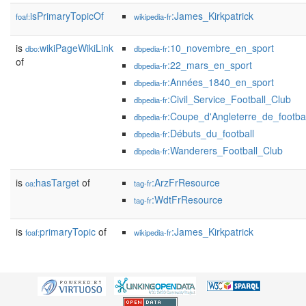
isPrimaryTopicOf
:James_Kirkpatrick
foaf:
wikipedia-fr
is
wikiPageWikiLink
:10_novembre_en_sport
dbo:
dbpedia-fr
of
:22_mars_en_sport
dbpedia-fr
:Années_1840_en_sport
dbpedia-fr
:Civil_Service_Football_Club
dbpedia-fr
:Coupe_d'Angleterre_de_footba
dbpedia-fr
:Débuts_du_football
dbpedia-fr
:Wanderers_Football_Club
dbpedia-fr
is
hasTarget
of
:ArzFrResource
oa:
tag-fr
:WdtFrResource
tag-fr
is
primaryTopic
of
:James_Kirkpatrick
foaf:
wikipedia-fr