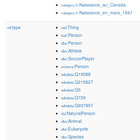
:Naissance_au_Canada
category-fr
:Naissance_en_mars_1841
category-fr
type
:Thing
rdf:
owl
:Person
foaf
:Person
dbo
:Athlete
dbo
:SoccerPlayer
dbo
:Person
schema
:Q19088
wikidata
:Q215627
wikidata
:Q5
wikidata
:Q729
wikidata
:Q937857
wikidata
:NaturalPerson
dul
:Animal
dbo
:Eukaryote
dbo
:Species
dbo