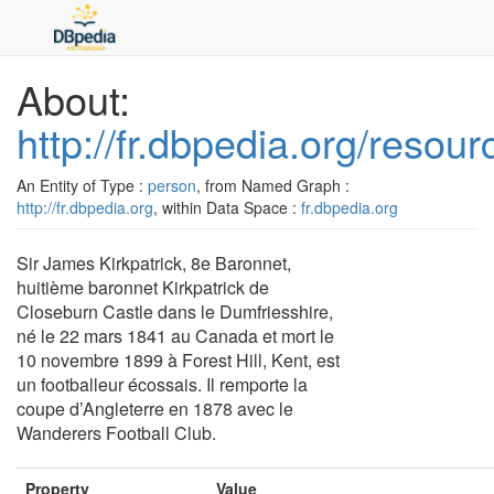
About:
http://fr.dbpedia.org/resou
An Entity of Type :
person
, from Named Graph :
http://fr.dbpedia.org
, within Data Space :
fr.dbpedia.org
Sir James Kirkpatrick, 8e Baronnet,
huitième baronnet Kirkpatrick de
Closeburn Castle dans le Dumfriesshire,
né le 22 mars 1841 au Canada et mort le
10 novembre 1899 à Forest Hill, Kent, est
un footballeur écossais. Il remporte la
coupe d’Angleterre en 1878 avec le
Wanderers Football Club.
Property
Value