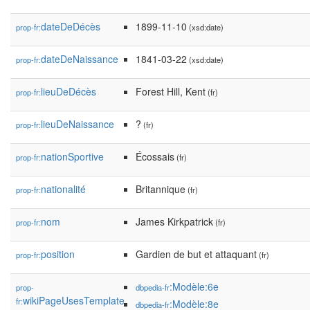
dateDeDécès
1899-11-10
prop-fr:
(xsd:date)
dateDeNaissance
1841-03-22
prop-fr:
(xsd:date)
lieuDeDécès
Forest Hill, Kent
prop-fr:
(fr)
lieuDeNaissance
?
prop-fr:
(fr)
nationSportive
Écossais
prop-fr:
(fr)
nationalité
Britannique
prop-fr:
(fr)
nom
James Kirkpatrick
prop-fr:
(fr)
position
Gardien de but et attaquant
prop-fr:
(fr)
:Modèle:6e
prop-
dbpedia-fr
wikiPageUsesTemplate
fr:
:Modèle:8e
dbpedia-fr