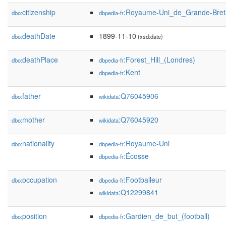
citizenship
:Royaume-Uni_de_Grande-Breta
dbo:
dbpedia-fr
deathDate
1899-11-10
dbo:
(xsd:date)
deathPlace
:Forest_Hill_(Londres)
dbo:
dbpedia-fr
:Kent
dbpedia-fr
father
:Q76045906
dbo:
wikidata
mother
:Q76045920
dbo:
wikidata
nationality
:Royaume-Uni
dbo:
dbpedia-fr
:Écosse
dbpedia-fr
occupation
:Footballeur
dbo:
dbpedia-fr
:Q12299841
wikidata
position
:Gardien_de_but_(football)
dbo:
dbpedia-fr