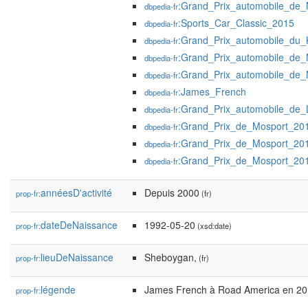
:Grand_Prix_automobile_de
dbpedia-fr
:Sports_Car_Classic_2015
dbpedia-fr
:Grand_Prix_automobile_du
dbpedia-fr
:Grand_Prix_automobile_de_
dbpedia-fr
:Grand_Prix_automobile_de_
dbpedia-fr
:James_French
dbpedia-fr
:Grand_Prix_automobile_de
dbpedia-fr
:Grand_Prix_de_Mosport_20
dbpedia-fr
:Grand_Prix_de_Mosport_20
dbpedia-fr
:Grand_Prix_de_Mosport_20
dbpedia-fr
annéesD'activité
Depuis 2000
prop-fr:
(fr)
dateDeNaissance
1992-05-20
prop-fr:
(xsd:date)
lieuDeNaissance
Sheboygan,
prop-fr:
(fr)
légende
James French à Road America en 2
prop-fr: