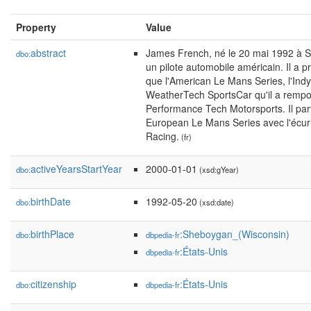
Property
Value
abstract
James French, né le 20 mai 1992 à S
dbo:
un pilote automobile américain. Il a p
que l'American Le Mans Series, l'Ind
WeatherTech SportsCar qu'il a rempor
Performance Tech Motorsports. Il par
European Le Mans Series avec l'écur
Racing.
(fr)
activeYearsStartYear
2000-01-01
dbo:
(xsd:gYear)
birthDate
1992-05-20
dbo:
(xsd:date)
birthPlace
:Sheboygan_(Wisconsin)
dbo:
dbpedia-fr
:États-Unis
dbpedia-fr
citizenship
:États-Unis
dbo:
dbpedia-fr