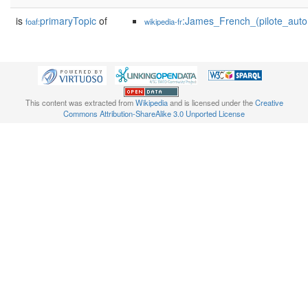
is
primaryTopic
of
:James_French_(pilote_auto
foaf:
wikipedia-fr
This content was extracted from
Wikipedia
and is licensed under the
Creative
Commons Attribution-ShareAlike 3.0 Unported License