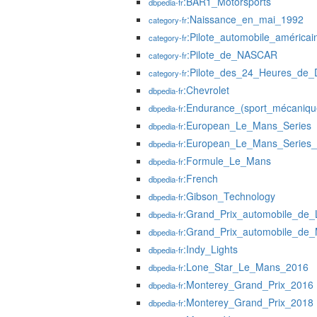
:BAR1_Motorsports
dbpedia-fr
:Naissance_en_mai_1992
category-fr
:Pilote_automobile_américai
category-fr
:Pilote_de_NASCAR
category-fr
:Pilote_des_24_Heures_de_
category-fr
:Chevrolet
dbpedia-fr
:Endurance_(sport_mécaniqu
dbpedia-fr
:European_Le_Mans_Series
dbpedia-fr
:European_Le_Mans_Series
dbpedia-fr
:Formule_Le_Mans
dbpedia-fr
:French
dbpedia-fr
:Gibson_Technology
dbpedia-fr
:Grand_Prix_automobile_de
dbpedia-fr
:Grand_Prix_automobile_de
dbpedia-fr
:Indy_Lights
dbpedia-fr
:Lone_Star_Le_Mans_2016
dbpedia-fr
:Monterey_Grand_Prix_2016
dbpedia-fr
:Monterey_Grand_Prix_2018
dbpedia-fr