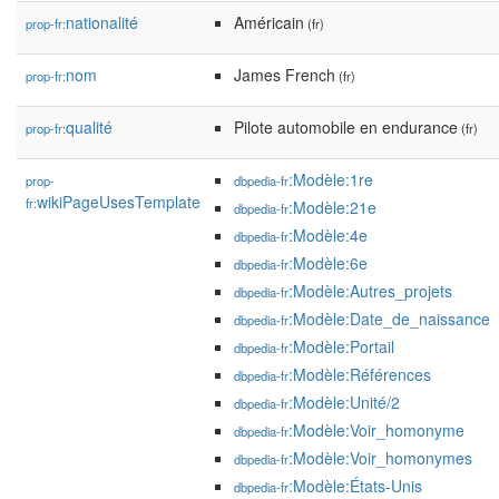
nationalité
Américain
prop-fr:
(fr)
nom
James French
prop-fr:
(fr)
qualité
Pilote automobile en endurance
prop-fr:
(fr)
:Modèle:1re
prop-
dbpedia-fr
wikiPageUsesTemplate
fr:
:Modèle:21e
dbpedia-fr
:Modèle:4e
dbpedia-fr
:Modèle:6e
dbpedia-fr
:Modèle:Autres_projets
dbpedia-fr
:Modèle:Date_de_naissance
dbpedia-fr
:Modèle:Portail
dbpedia-fr
:Modèle:Références
dbpedia-fr
:Modèle:Unité/2
dbpedia-fr
:Modèle:Voir_homonyme
dbpedia-fr
:Modèle:Voir_homonymes
dbpedia-fr
:Modèle:États-Unis
dbpedia-fr