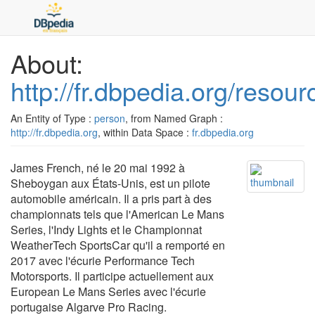
About:
http://fr.dbpedia.org/reso
An Entity of Type :
person
, from Named Graph :
http://fr.dbpedia.org
, within Data Space :
fr.dbpedia.org
James French, né le 20 mai 1992 à
Sheboygan aux États-Unis, est un pilote
automobile américain. Il a pris part à des
championnats tels que l'American Le Mans
Series, l'Indy Lights et le Championnat
WeatherTech SportsCar qu'il a remporté en
2017 avec l'écurie Performance Tech
Motorsports. Il participe actuellement aux
European Le Mans Series avec l'écurie
portugaise Algarve Pro Racing.