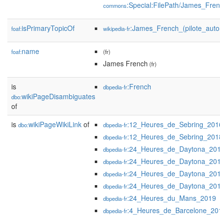
:Special:FilePath/James_Fre
commons
isPrimaryTopicOf
:James_French_(pilote_auto
foaf:
wikipedia-fr
name
foaf:
(fr)
James French
(fr)
is
:French
dbpedia-fr
wikiPageDisambiguates
dbo:
of
is
wikiPageWikiLink
of
:12_Heures_de_Sebring_201
dbo:
dbpedia-fr
:12_Heures_de_Sebring_201
dbpedia-fr
:24_Heures_de_Daytona_20
dbpedia-fr
:24_Heures_de_Daytona_20
dbpedia-fr
:24_Heures_de_Daytona_20
dbpedia-fr
:24_Heures_de_Daytona_20
dbpedia-fr
:24_Heures_du_Mans_2019
dbpedia-fr
:4_Heures_de_Barcelone_20
dbpedia-fr