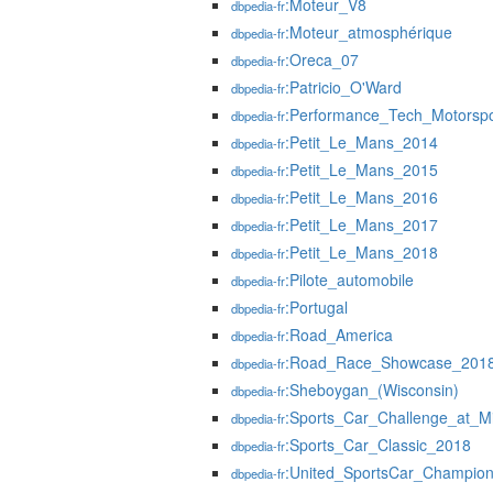
:Moteur_V8
dbpedia-fr
:Moteur_atmosphérique
dbpedia-fr
:Oreca_07
dbpedia-fr
:Patricio_O'Ward
dbpedia-fr
:Performance_Tech_Motorspo
dbpedia-fr
:Petit_Le_Mans_2014
dbpedia-fr
:Petit_Le_Mans_2015
dbpedia-fr
:Petit_Le_Mans_2016
dbpedia-fr
:Petit_Le_Mans_2017
dbpedia-fr
:Petit_Le_Mans_2018
dbpedia-fr
:Pilote_automobile
dbpedia-fr
:Portugal
dbpedia-fr
:Road_America
dbpedia-fr
:Road_Race_Showcase_201
dbpedia-fr
:Sheboygan_(Wisconsin)
dbpedia-fr
:Sports_Car_Challenge_at_M
dbpedia-fr
:Sports_Car_Classic_2018
dbpedia-fr
:United_SportsCar_Champio
dbpedia-fr