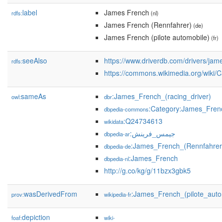
label
James French
rdfs:
(nl)
James French (Rennfahrer)
(de)
James French (pilote automobile)
(fr)
seeAlso
https://www.driverdb.com/drivers/jam
rdfs:
https://commons.wikimedia.org/wiki
sameAs
:James_French_(racing_driver)
owl:
dbr
:Category:James_Fren
dbpedia-commons
:Q24734613
wikidata
:جيمس_فرينش
dbpedia-ar
:James_French_(Rennfahrer
dbpedia-de
:James_French
dbpedia-nl
http://g.co/kg/g/11bzx3gbk5
wasDerivedFrom
:James_French_(pilote_aut
prov:
wikipedia-fr
depiction
foaf:
wiki-