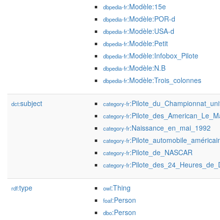
:Modèle:15e
dbpedia-fr
:Modèle:POR-d
dbpedia-fr
:Modèle:USA-d
dbpedia-fr
:Modèle:Petit
dbpedia-fr
:Modèle:Infobox_Pilote
dbpedia-fr
:Modèle:N.B
dbpedia-fr
:Modèle:Trois_colonnes
dbpedia-fr
subject
:Pilote_du_Championnat_uni
dct:
category-fr
:Pilote_des_American_Le_M
category-fr
:Naissance_en_mai_1992
category-fr
:Pilote_automobile_américai
category-fr
:Pilote_de_NASCAR
category-fr
:Pilote_des_24_Heures_de_
category-fr
type
:Thing
rdf:
owl
:Person
foaf
:Person
dbo