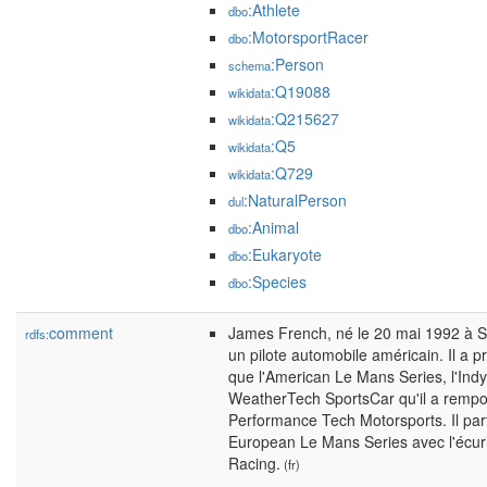
:Athlete
dbo
:MotorsportRacer
dbo
:Person
schema
:Q19088
wikidata
:Q215627
wikidata
:Q5
wikidata
:Q729
wikidata
:NaturalPerson
dul
:Animal
dbo
:Eukaryote
dbo
:Species
dbo
comment
James French, né le 20 mai 1992 à S
rdfs:
un pilote automobile américain. Il a p
que l'American Le Mans Series, l'Ind
WeatherTech SportsCar qu'il a rempor
Performance Tech Motorsports. Il par
European Le Mans Series avec l'écur
Racing.
(fr)