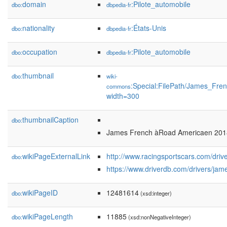
domain
:Pilote_automobile
dbo:
dbpedia-fr
nationality
:États-Unis
dbo:
dbpedia-fr
occupation
:Pilote_automobile
dbo:
dbpedia-fr
thumbnail
dbo:
wiki-
:Special:FilePath/James_Fre
commons
width=300
thumbnailCaption
dbo:
James French àRoad Americaen 201
wikiPageExternalLink
http://www.racingsportscars.com/dri
dbo:
https://www.driverdb.com/drivers/jam
wikiPageID
12481614
dbo:
(xsd:integer)
wikiPageLength
11885
dbo:
(xsd:nonNegativeInteger)