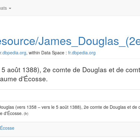
ats
g/resource/James_Douglas_
/fr.dbpedia.org
, within Data Space :
fr.dbpedia.org
 5 août 1388), 2e comte de Douglas et de comt
oyaume d'Écosse.
uglas (vers 1358 – vers le 5 août 1388), 2e comte de Douglas et de c
 d'Écosse.
(fr)
:Écosse