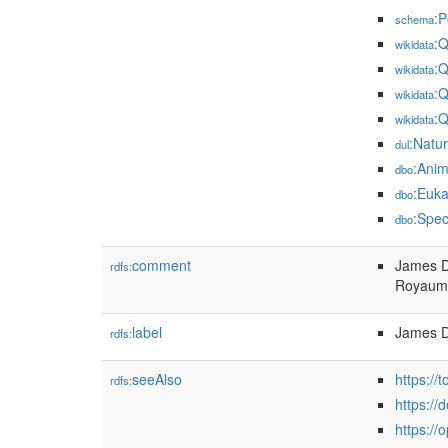
:P
schema
:
wikidata
:
wikidata
:
wikidata
:
wikidata
:Natu
dul
:Anim
dbo
:Euka
dbo
:Spec
dbo
comment
James Do
rdfs:
Royaume
label
James D
rdfs:
seeAlso
https://
rdfs:
https://
https://