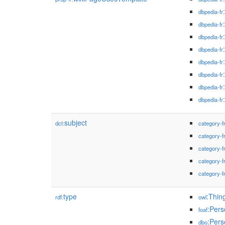
dbpedia-fr
dbpedia-fr
dbpedia-fr
dbpedia-fr
dbpedia-fr
dbpedia-fr
dbpedia-fr
dbpedia-fr
subject
dct:
category-f
category-f
category-f
category-f
category-f
type
:Thin
rdf:
owl
:Pers
foaf
:Pers
dbo