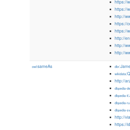
https:/
https:/
http://
https://
https://
http://e
http://
http://
sameAs
:Jame
owl:
dbr
:
wikidata
dbpedia-d
dbpedia-it
dbpedia-ru
dbpedia-s
http://v
https://