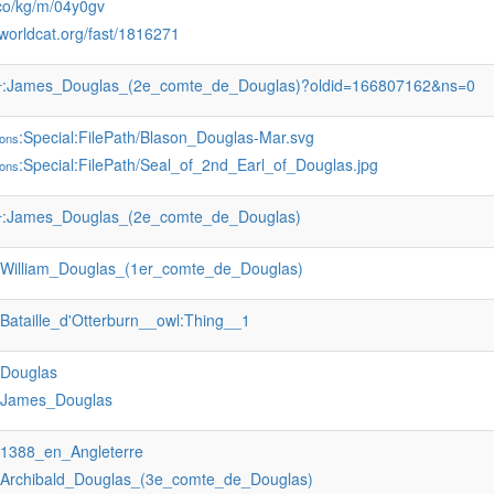
.co/kg/m/04y0gv
d.worldcat.org/fast/1816271
:James_Douglas_(2e_comte_de_Douglas)?oldid=166807162&ns=0
r
:Special:FilePath/Blason_Douglas-Mar.svg
ons
:Special:FilePath/Seal_of_2nd_Earl_of_Douglas.jpg
ons
:James_Douglas_(2e_comte_de_Douglas)
r
:William_Douglas_(1er_comte_de_Douglas)
:Bataille_d'Otterburn__owl:Thing__1
:Douglas
:James_Douglas
:1388_en_Angleterre
:Archibald_Douglas_(3e_comte_de_Douglas)