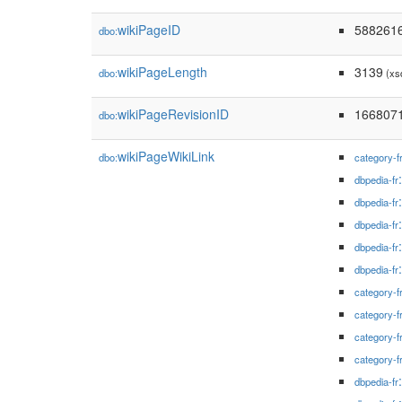
wikiPageID
588261
dbo:
wikiPageLength
3139
dbo:
(xs
wikiPageRevisionID
166807
dbo:
wikiPageWikiLink
dbo:
category-f
dbpedia-fr
dbpedia-fr
dbpedia-fr
dbpedia-fr
dbpedia-fr
category-f
category-f
category-f
category-f
dbpedia-fr