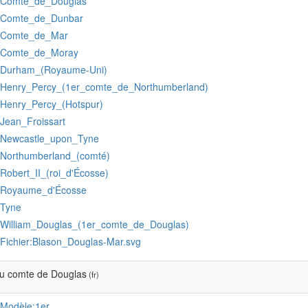
:Comte_de_Douglas
:Comte_de_Dunbar
:Comte_de_Mar
:Comte_de_Moray
:Durham_(Royaume-Uni)
:Henry_Percy_(1er_comte_de_Northumberland)
:Henry_Percy_(Hotspur)
:Jean_Froissart
:Newcastle_upon_Tyne
:Northumberland_(comté)
:Robert_II_(roi_d'Écosse)
:Royaume_d'Écosse
:Tyne
:William_Douglas_(1er_comte_de_Douglas)
:Fichier:Blason_Douglas-Mar.svg
u comte de Douglas
(fr)
:Modèle:1er