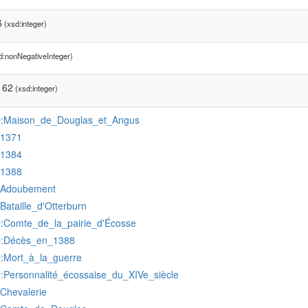
6
(xsd:integer)
d:nonNegativeInteger)
162
(xsd:integer)
:Maison_de_Douglas_et_Angus
r
:1371
:1384
:1388
:Adoubement
:Bataille_d'Otterburn
:Comte_de_la_pairie_d'Écosse
r
:Décès_en_1388
r
:Mort_à_la_guerre
r
:Personnalité_écossaise_du_XIVe_siècle
r
:Chevalerie