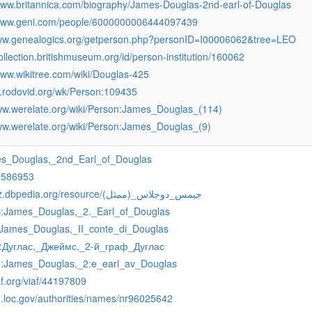
/www.britannica.com/biography/James-Douglas-2nd-earl-of-Douglas
/www.geni.com/people/6000000006444097439
www.genealogics.org/getperson.php?personID=I00006062&tree=LEO
collection.britishmuseum.org/id/person-institution/160062
www.wikitree.com/wiki/Douglas-425
n.rodovid.org/wk/Person:109435
www.werelate.org/wiki/Person:James_Douglas_(114)
www.werelate.org/wiki/Person:James_Douglas_(9)
s_Douglas,_2nd_Earl_of_Douglas
Q586953
http://arz.dbpedia.org/resource/جيمس_دوجلاس_(ممثل)
:James_Douglas,_2._Earl_of_Douglas
e
:James_Douglas,_II_conte_di_Douglas
:Дуглас,_Джеймс,_2-й_граф_Дуглас
:James_Douglas,_2:e_earl_av_Douglas
v
iaf.org/viaf/44197809
id.loc.gov/authorities/names/nr96025642