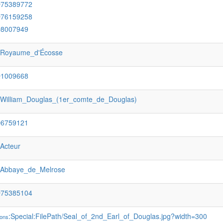
Q75389772
Q76159258
Q8007949
:Royaume_d'Écosse
Q1009668
:William_Douglas_(1er_comte_de_Douglas)
Q6759121
:Acteur
:Abbaye_de_Melrose
Q75385104
:Special:FilePath/Seal_of_2nd_Earl_of_Douglas.jpg?width=300
ons