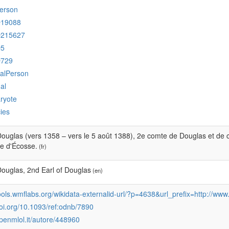
erson
Q19088
Q215627
Q5
Q729
ralPerson
al
ryote
ies
uglas (vers 1358 – vers le 5 août 1388), 2e comte de Douglas et de c
 d'Écosse.
(fr)
ouglas, 2nd Earl of Douglas
(en)
tools.wmflabs.org/wikidata-externalid-url/?p=4638&url_prefix=http:/
doi.org/10.1093/ref:odnb/7890
openmlol.it/autore/448960