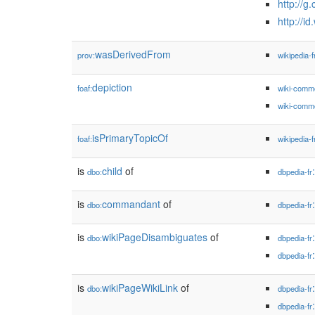
http://g
http://i
wasDerivedFrom
prov:
wikipedia-f
depiction
foaf:
wiki-comm
wiki-comm
isPrimaryTopicOf
foaf:
wikipedia-f
is
child
of
dbo:
dbpedia-fr
is
commandant
of
dbo:
dbpedia-fr
is
wikiPageDisambiguates
of
dbo:
dbpedia-fr
dbpedia-fr
is
wikiPageWikiLink
of
dbo:
dbpedia-fr
dbpedia-fr