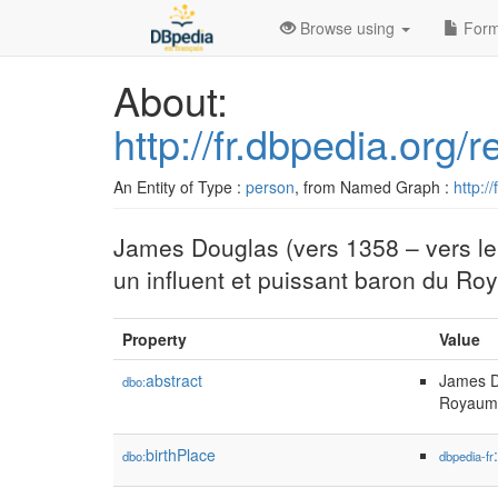
Browse using
Form
About:
http://fr.dbpedia.or
An Entity of Type :
person
, from Named Graph :
http:/
James Douglas (vers 1358 – vers le
un influent et puissant baron du R
Property
Value
abstract
James Do
dbo:
Royaume
birthPlace
dbo:
dbpedia-fr