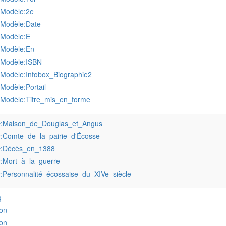
:Modèle:2e
:Modèle:Date-
:Modèle:E
:Modèle:En
:Modèle:ISBN
:Modèle:Infobox_Biographie2
:Modèle:Portail
:Modèle:Titre_mis_en_forme
:Maison_de_Douglas_et_Angus
r
:Comte_de_la_pairie_d'Écosse
r
:Décès_en_1388
r
:Mort_à_la_guerre
r
:Personnalité_écossaise_du_XIVe_siècle
r
g
on
on