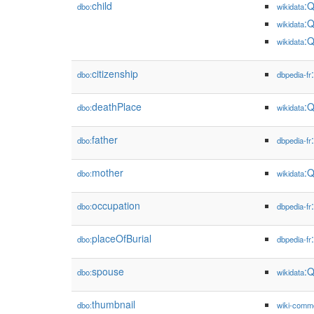
child
:
dbo:
wikidata
:
wikidata
:
wikidata
citizenship
dbo:
dbpedia-fr
deathPlace
:
dbo:
wikidata
father
dbo:
dbpedia-fr
mother
:
dbo:
wikidata
occupation
dbo:
dbpedia-fr
placeOfBurial
dbo:
dbpedia-fr
spouse
:
dbo:
wikidata
thumbnail
dbo:
wiki-comm