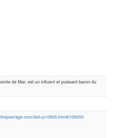
omte de Mar, est un influent et puissant baron du
/www.thepeerage.com/&id=p10805.htm#i108050