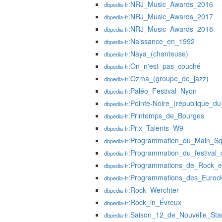
:NRJ_Music_Awards_2016
dbpedia-fr
:NRJ_Music_Awards_2017
dbpedia-fr
:NRJ_Music_Awards_2018
dbpedia-fr
:Naissance_en_1992
dbpedia-fr
:Naya_(chanteuse)
dbpedia-fr
:On_n'est_pas_couché
dbpedia-fr
:Ozma_(groupe_de_jazz)
dbpedia-fr
:Paléo_Festival_Nyon
dbpedia-fr
:Pointe-Noire_(république_d
dbpedia-fr
:Printemps_de_Bourges
dbpedia-fr
:Prix_Talents_W9
dbpedia-fr
:Programmation_du_Main_Squ
dbpedia-fr
:Programmation_du_festival_
dbpedia-fr
:Programmations_de_Rock_e
dbpedia-fr
:Programmations_des_Eurock
dbpedia-fr
:Rock_Werchter
dbpedia-fr
:Rock_in_Évreux
dbpedia-fr
:Saison_12_de_Nouvelle_Sta
dbpedia-fr