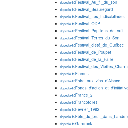
:Festival_Au_fil_du_son
dbpedia-fr
:Festival_Beauregard
dbpedia-fr
:Festival_Les_Indisciplinées
dbpedia-fr
:Festival_ODP
dbpedia-fr
:Festival_Papillons_de_nuit
dbpedia-fr
:Festival_Terres_du_Son
dbpedia-fr
:Festival_d'été_de_Québec
dbpedia-fr
:Festival_de_Poupet
dbpedia-fr
:Festival_de_la_Paille
dbpedia-fr
:Festival_des_Vieilles_Charr
dbpedia-fr
:Flames
dbpedia-fr
:Foire_aux_vins_d'Alsace
dbpedia-fr
:Fonds_d'action_et_d'initiativ
dbpedia-fr
:France_2
dbpedia-fr
:Francofolies
dbpedia-fr
:Février_1992
dbpedia-fr
:Fête_du_bruit_dans_Lander
dbpedia-fr
:Garorock
dbpedia-fr