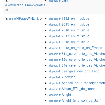
is
:Jain
dbpedia-fr
wikiPageDisambiguates
dbo:
of
is
wikiPageWikiLink
of
:1992_en_musique
dbo:
dbpedia-fr
:2015_en_musique
dbpedia-fr
:2016_en_musique
dbpedia-fr
:2017_en_musique
dbpedia-fr
:2018_en_musique
dbpedia-fr
:2018_en_radio_en_France
dbpedia-fr
:31e_cérémonie_des_Victoir
dbpedia-fr
:32e_cérémonie_des_Victoir
dbpedia-fr
:34e_cérémonie_des_Victoir
dbpedia-fr
:39e_gala_des_prix_Félix
dbpedia-fr
:7_février
dbpedia-fr
:Agence_pour_l'enseignement
dbpedia-fr
:Album_RTL_de_l'année
dbpedia-fr
:Alright
dbpedia-fr
:Alright_(chanson_de_Jain)
dbpedia-fr