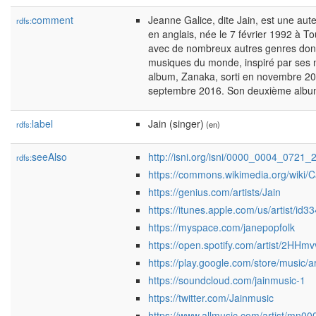
comment
Jeanne Galice, dite Jain, est une aut
rdfs:
en anglais, née le 7 février 1992 à 
avec de nombreux autres genres dont 
musiques du monde, inspiré par ses n
album, Zanaka, sorti en novembre 201
septembre 2016. Son deuxième album, 
label
Jain (singer)
rdfs:
(en)
seeAlso
http://isni.org/isni/0000_0004_0721_
rdfs:
https://commons.wikimedia.org/wiki/C
https://genius.com/artists/Jain
https://itunes.apple.com/us/artist/id
https://myspace.com/janepopfolk
https://open.spotify.com/artist/2H
https://play.google.com/store/music/
https://soundcloud.com/jainmusic-1
https://twitter.com/Jainmusic
https://www.allmusic.com/artist/mn0