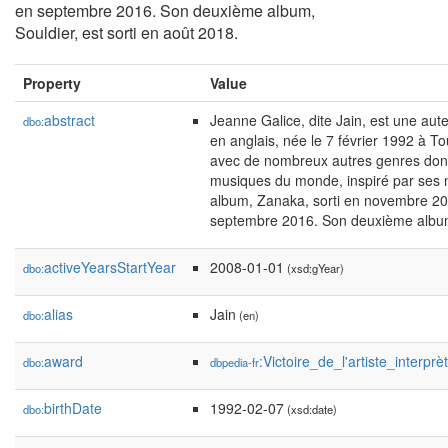
en septembre 2016. Son deuxième album,
Souldier, est sorti en août 2018.
Property
Value
abstract
Jeanne Galice, dite Jain, est une aut
dbo:
en anglais, née le 7 février 1992 à 
avec de nombreux autres genres dont 
musiques du monde, inspiré par ses n
album, Zanaka, sorti en novembre 201
septembre 2016. Son deuxième album, 
activeYearsStartYear
2008-01-01
dbo:
(xsd:gYear)
alias
Jain
dbo:
(en)
award
:Victoire_de_l'artiste_interpr
dbo:
dbpedia-fr
birthDate
1992-02-07
dbo:
(xsd:date)