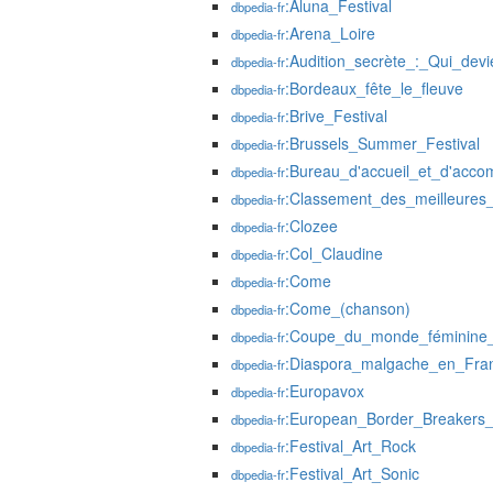
:Aluna_Festival
dbpedia-fr
:Arena_Loire
dbpedia-fr
:Audition_secrète_:_Qui_dev
dbpedia-fr
:Bordeaux_fête_le_fleuve
dbpedia-fr
:Brive_Festival
dbpedia-fr
:Brussels_Summer_Festival
dbpedia-fr
:Bureau_d'accueil_et_d'acc
dbpedia-fr
:Classement_des_meilleures
dbpedia-fr
:Clozee
dbpedia-fr
:Col_Claudine
dbpedia-fr
:Come
dbpedia-fr
:Come_(chanson)
dbpedia-fr
:Coupe_du_monde_féminine_
dbpedia-fr
:Diaspora_malgache_en_Fra
dbpedia-fr
:Europavox
dbpedia-fr
:European_Border_Breakers
dbpedia-fr
:Festival_Art_Rock
dbpedia-fr
:Festival_Art_Sonic
dbpedia-fr