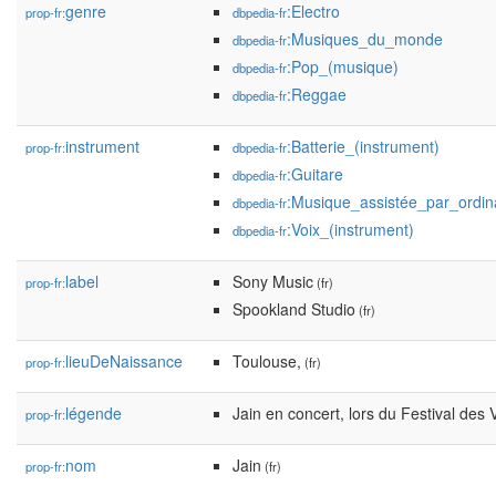
genre
:Electro
prop-fr:
dbpedia-fr
:Musiques_du_monde
dbpedia-fr
:Pop_(musique)
dbpedia-fr
:Reggae
dbpedia-fr
instrument
:Batterie_(instrument)
prop-fr:
dbpedia-fr
:Guitare
dbpedia-fr
:Musique_assistée_par_ordin
dbpedia-fr
:Voix_(instrument)
dbpedia-fr
label
Sony Music
prop-fr:
(fr)
Spookland Studio
(fr)
lieuDeNaissance
Toulouse,
prop-fr:
(fr)
légende
Jain en concert, lors du Festival des 
prop-fr:
nom
Jain
prop-fr:
(fr)