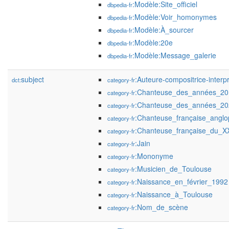
:Modèle:Site_officiel
dbpedia-fr
:Modèle:Voir_homonymes
dbpedia-fr
:Modèle:À_sourcer
dbpedia-fr
:Modèle:20e
dbpedia-fr
:Modèle:Message_galerie
dbpedia-fr
subject
:Auteure-compositrice-interp
dct:
category-fr
:Chanteuse_des_années_20
category-fr
:Chanteuse_des_années_20
category-fr
:Chanteuse_française_angl
category-fr
:Chanteuse_française_du_XX
category-fr
:Jain
category-fr
:Mononyme
category-fr
:Musicien_de_Toulouse
category-fr
:Naissance_en_février_1992
category-fr
:Naissance_à_Toulouse
category-fr
:Nom_de_scène
category-fr