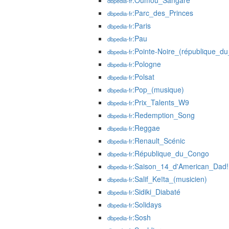
:Oumou_Sangaré
dbpedia-fr
:Parc_des_Princes
dbpedia-fr
:Paris
dbpedia-fr
:Pau
dbpedia-fr
:Pointe-Noire_(république_d
dbpedia-fr
:Pologne
dbpedia-fr
:Polsat
dbpedia-fr
:Pop_(musique)
dbpedia-fr
:Prix_Talents_W9
dbpedia-fr
:Redemption_Song
dbpedia-fr
:Reggae
dbpedia-fr
:Renault_Scénic
dbpedia-fr
:République_du_Congo
dbpedia-fr
:Saison_14_d'American_Dad!
dbpedia-fr
:Salif_Keïta_(musicien)
dbpedia-fr
:Sidiki_Diabaté
dbpedia-fr
:Solidays
dbpedia-fr
:Sosh
dbpedia-fr