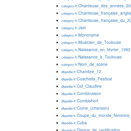
:Chanteuse_des_années_20
category-fr
:Chanteuse_française_angl
category-fr
:Chanteuse_française_du_XX
category-fr
:Jain
category-fr
:Mononyme
category-fr
:Musicien_de_Toulouse
category-fr
:Naissance_en_février_1992
category-fr
:Naissance_à_Toulouse
category-fr
:Nom_de_scène
category-fr
:Chambre_12
dbpedia-fr
:Coachella_Festival
dbpedia-fr
:Col_Claudine
dbpedia-fr
:Combinaison
dbpedia-fr
:Combishort
dbpedia-fr
:Come_(chanson)
dbpedia-fr
:Coupe_du_monde_féminine_
dbpedia-fr
:Cuba
dbpedia-fr
:Disque_de_certification
dbpedia-fr