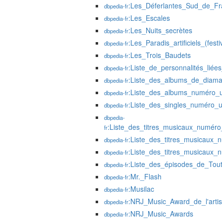
:Les_Déferlantes_Sud_de_Fr
dbpedia-fr
:Les_Escales
dbpedia-fr
:Les_Nuits_secrètes
dbpedia-fr
:Les_Paradis_artificiels_(festi
dbpedia-fr
:Les_Trois_Baudets
dbpedia-fr
:Liste_de_personnalités_liée
dbpedia-fr
:Liste_des_albums_de_diam
dbpedia-fr
:Liste_des_albums_numéro_
dbpedia-fr
:Liste_des_singles_numéro_
dbpedia-fr
dbpedia-
:Liste_des_titres_musicaux_numé
fr
:Liste_des_titres_musicau
dbpedia-fr
:Liste_des_titres_musicau
dbpedia-fr
:Liste_des_épisodes_de_Tou
dbpedia-fr
:Mr._Flash
dbpedia-fr
:Musilac
dbpedia-fr
:NRJ_Music_Award_de_l'arti
dbpedia-fr
:NRJ_Music_Awards
dbpedia-fr