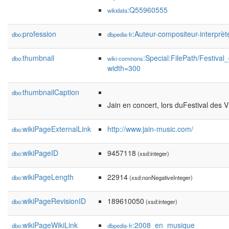
:Q55960555
wikidata
profession
:Auteur-compositeur-interprèt
dbo:
dbpedia-fr
thumbnail
:Special:FilePath/Festiva
dbo:
wiki-commons
width=300
thumbnailCaption
dbo:
Jain en concert, lors duFestival des 
wikiPageExternalLink
http://www.jain-music.com/
dbo:
wikiPageID
9457118
dbo:
(xsd:integer)
wikiPageLength
22914
dbo:
(xsd:nonNegativeInteger)
wikiPageRevisionID
189610050
dbo:
(xsd:integer)
wikiPageWikiLink
:2008_en_musique
dbo:
dbpedia-fr