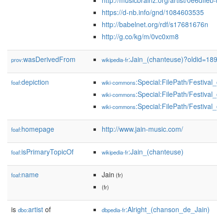
http://musicbrainz.org/artist/0e6df
https://d-nb.info/gnd/1084603535
http://babelnet.org/rdf/s17681676n
http://g.co/kg/m/0vc0xm8
wasDerivedFrom
:Jain_(chanteuse)?oldid=1
prov:
wikipedia-fr
depiction
:Special:FilePath/Festiva
foaf:
wiki-commons
:Special:FilePath/Festiva
wiki-commons
:Special:FilePath/Festiva
wiki-commons
homepage
http://www.jain-music.com/
foaf:
isPrimaryTopicOf
:Jain_(chanteuse)
foaf:
wikipedia-fr
name
Jain
foaf:
(fr)
(fr)
is
artist
of
:Alright_(chanson_de_Jain)
dbo:
dbpedia-fr