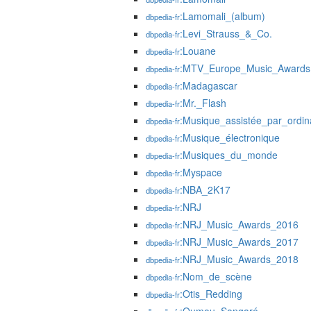
:Lamomali_(album)
dbpedia-fr
:Levi_Strauss_&_Co.
dbpedia-fr
:Louane
dbpedia-fr
:MTV_Europe_Music_Awards
dbpedia-fr
:Madagascar
dbpedia-fr
:Mr._Flash
dbpedia-fr
:Musique_assistée_par_ordin
dbpedia-fr
:Musique_électronique
dbpedia-fr
:Musiques_du_monde
dbpedia-fr
:Myspace
dbpedia-fr
:NBA_2K17
dbpedia-fr
:NRJ
dbpedia-fr
:NRJ_Music_Awards_2016
dbpedia-fr
:NRJ_Music_Awards_2017
dbpedia-fr
:NRJ_Music_Awards_2018
dbpedia-fr
:Nom_de_scène
dbpedia-fr
:Otis_Redding
dbpedia-fr