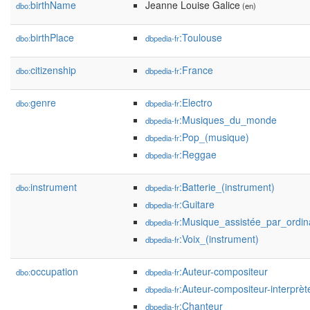
birthName
Jeanne Louise Galice
dbo:
(en)
birthPlace
:Toulouse
dbo:
dbpedia-fr
citizenship
:France
dbo:
dbpedia-fr
genre
:Electro
dbo:
dbpedia-fr
:Musiques_du_monde
dbpedia-fr
:Pop_(musique)
dbpedia-fr
:Reggae
dbpedia-fr
instrument
:Batterie_(instrument)
dbo:
dbpedia-fr
:Guitare
dbpedia-fr
:Musique_assistée_par_ordin
dbpedia-fr
:Voix_(instrument)
dbpedia-fr
occupation
:Auteur-compositeur
dbo:
dbpedia-fr
:Auteur-compositeur-interprèt
dbpedia-fr
:Chanteur
dbpedia-fr