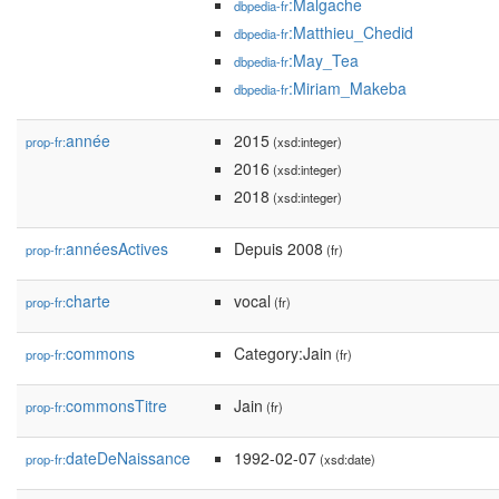
:Malgache
dbpedia-fr
:Matthieu_Chedid
dbpedia-fr
:May_Tea
dbpedia-fr
:Miriam_Makeba
dbpedia-fr
année
2015
prop-fr:
(xsd:integer)
2016
(xsd:integer)
2018
(xsd:integer)
annéesActives
Depuis 2008
prop-fr:
(fr)
charte
vocal
prop-fr:
(fr)
commons
Category:Jain
prop-fr:
(fr)
commonsTitre
Jain
prop-fr:
(fr)
dateDeNaissance
1992-02-07
prop-fr:
(xsd:date)