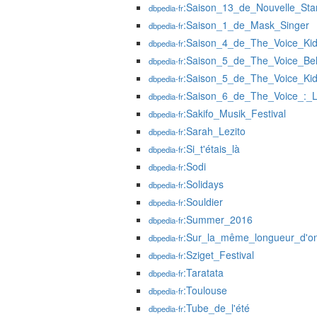
:Saison_13_de_Nouvelle_Sta
dbpedia-fr
:Saison_1_de_Mask_Singer
dbpedia-fr
:Saison_4_de_The_Voice_Kid
dbpedia-fr
:Saison_5_de_The_Voice_Bel
dbpedia-fr
:Saison_5_de_The_Voice_Kid
dbpedia-fr
:Saison_6_de_The_Voice_:_L
dbpedia-fr
:Sakifo_Musik_Festival
dbpedia-fr
:Sarah_Lezito
dbpedia-fr
:Si_t'étais_là
dbpedia-fr
:Sodi
dbpedia-fr
:Solidays
dbpedia-fr
:Souldier
dbpedia-fr
:Summer_2016
dbpedia-fr
:Sur_la_même_longueur_d'o
dbpedia-fr
:Sziget_Festival
dbpedia-fr
:Taratata
dbpedia-fr
:Toulouse
dbpedia-fr
:Tube_de_l'été
dbpedia-fr