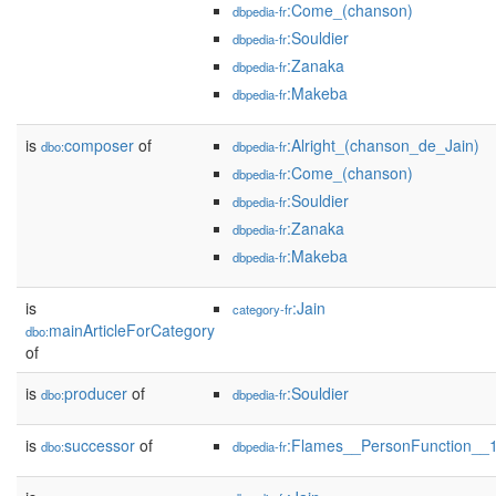
:Come_(chanson)
dbpedia-fr
:Souldier
dbpedia-fr
:Zanaka
dbpedia-fr
:Makeba
dbpedia-fr
is
composer
of
:Alright_(chanson_de_Jain)
dbo:
dbpedia-fr
:Come_(chanson)
dbpedia-fr
:Souldier
dbpedia-fr
:Zanaka
dbpedia-fr
:Makeba
dbpedia-fr
is
:Jain
category-fr
mainArticleForCategory
dbo:
of
is
producer
of
:Souldier
dbo:
dbpedia-fr
is
successor
of
:Flames__PersonFunction__
dbo:
dbpedia-fr