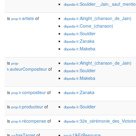
:Souldier__Jain,_sauf_menti
dbpedia-fr
is
artiste
of
:Alright_(chanson_de_Jain)
prop-fr:
dbpedia-fr
:Come_(chanson)
dbpedia-fr
:Souldier
dbpedia-fr
:Zanaka
dbpedia-fr
:Makeba
dbpedia-fr
is
:Alright_(chanson_de_Jain)
prop-
dbpedia-fr
auteurCompositeur
of
fr:
:Souldier
dbpedia-fr
:Makeba
dbpedia-fr
is
compositeur
of
:Zanaka
prop-fr:
dbpedia-fr
is
producteur
of
:Souldier
prop-fr:
dbpedia-fr
is
récompense
of
:32e_cérémonie_des_Victoir
prop-fr:
dbpedia-fr
is
hasTarget
of
:UkFrResource
oa:
tag-fr