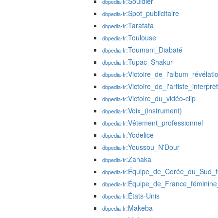
:Souldier
dbpedia-fr
:Spot_publicitaire
dbpedia-fr
:Taratata
dbpedia-fr
:Toulouse
dbpedia-fr
:Toumani_Diabaté
dbpedia-fr
:Tupac_Shakur
dbpedia-fr
:Victoire_de_l'album_révélat
dbpedia-fr
:Victoire_de_l'artiste_interpr
dbpedia-fr
:Victoire_du_vidéo-clip
dbpedia-fr
:Voix_(instrument)
dbpedia-fr
:Vêtement_professionnel
dbpedia-fr
:Yodelice
dbpedia-fr
:Youssou_N'Dour
dbpedia-fr
:Zanaka
dbpedia-fr
:Équipe_de_Corée_du_Sud_fé
dbpedia-fr
:Équipe_de_France_féminin
dbpedia-fr
:États-Unis
dbpedia-fr
:Makeba
dbpedia-fr