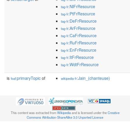
:NlFrResource
tag-fr
:PtFrResource
tag-fr
:DeFrResource
tag-fr
:ArFrResource
tag-fr
:CaFrResource
tag-fr
:RuFrResource
tag-fr
:EnFrResource
tag-fr
:ItFrResource
tag-fr
:WdtFrResource
tag-fr
is
primaryTopic
of
:Jain_(chanteuse)
foaf:
wikipedia-fr
This content was extracted from
Wikipedia
and is licensed under the
Creative
Commons Attribution-ShareAlike 3.0 Unported License