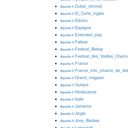
:Dubaï_(émirat)
dbpedia-fr
:El_Corte_Inglés
dbpedia-fr
:Electro
dbpedia-fr
:Espagne
dbpedia-fr
:Extended_play
dbpedia-fr
:Fakear
dbpedia-fr
:Festival_Bebop
dbpedia-fr
:Festival_des_Vieilles_Charr
dbpedia-fr
:France
dbpedia-fr
:France_Info_(chaîne_de_télé
dbpedia-fr
:Grand_magasin
dbpedia-fr
:Guitare
dbpedia-fr
:Hindouisme
dbpedia-fr
:Italie
dbpedia-fr
:Jaïnisme
dbpedia-fr
:Jingle
dbpedia-fr
:Joey_Badass
dbpedia-fr
:Lamomali
dbpedia-fr