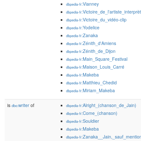
:Vianney
dbpedia-fr
:Victoire_de_l'artiste_interpr
dbpedia-fr
:Victoire_du_vidéo-clip
dbpedia-fr
:Yodelice
dbpedia-fr
:Zanaka
dbpedia-fr
:Zénith_d'Amiens
dbpedia-fr
:Zénith_de_Dijon
dbpedia-fr
:Main_Square_Festival
dbpedia-fr
:Maison_Louis_Carré
dbpedia-fr
:Makeba
dbpedia-fr
:Matthieu_Chedid
dbpedia-fr
:Miriam_Makeba
dbpedia-fr
is
writer
of
:Alright_(chanson_de_Jain)
dbo:
dbpedia-fr
:Come_(chanson)
dbpedia-fr
:Souldier
dbpedia-fr
:Makeba
dbpedia-fr
:Zanaka__Jain,_sauf_mentio
dbpedia-fr