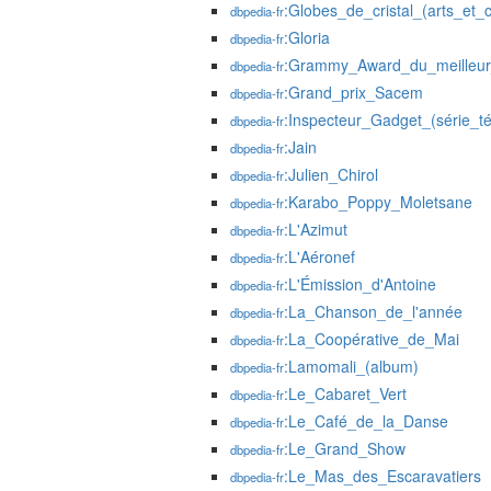
:Globes_de_cristal_(arts_et_c
dbpedia-fr
:Gloria
dbpedia-fr
:Grammy_Award_du_meilleur_
dbpedia-fr
:Grand_prix_Sacem
dbpedia-fr
:Inspecteur_Gadget_(série_té
dbpedia-fr
:Jain
dbpedia-fr
:Julien_Chirol
dbpedia-fr
:Karabo_Poppy_Moletsane
dbpedia-fr
:L'Azimut
dbpedia-fr
:L'Aéronef
dbpedia-fr
:L'Émission_d'Antoine
dbpedia-fr
:La_Chanson_de_l'année
dbpedia-fr
:La_Coopérative_de_Mai
dbpedia-fr
:Lamomali_(album)
dbpedia-fr
:Le_Cabaret_Vert
dbpedia-fr
:Le_Café_de_la_Danse
dbpedia-fr
:Le_Grand_Show
dbpedia-fr
:Le_Mas_des_Escaravatiers
dbpedia-fr