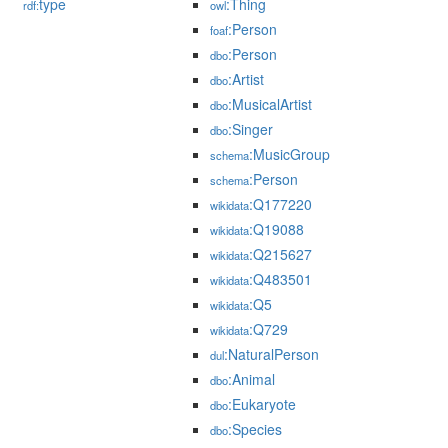
type
:Thing
rdf:
owl
:Person
foaf
:Person
dbo
:Artist
dbo
:MusicalArtist
dbo
:Singer
dbo
:MusicGroup
schema
:Person
schema
:Q177220
wikidata
:Q19088
wikidata
:Q215627
wikidata
:Q483501
wikidata
:Q5
wikidata
:Q729
wikidata
:NaturalPerson
dul
:Animal
dbo
:Eukaryote
dbo
:Species
dbo