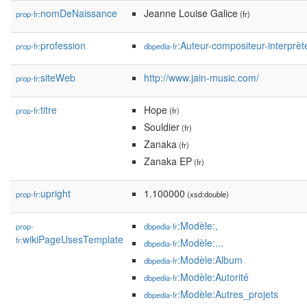
nomDeNaissance
Jeanne Louise Galice
prop-fr:
(fr)
profession
:Auteur-compositeur-interprèt
prop-fr:
dbpedia-fr
siteWeb
http://www.jain-music.com/
prop-fr:
titre
Hope
prop-fr:
(fr)
Souldier
(fr)
Zanaka
(fr)
Zanaka EP
(fr)
upright
1.100000
prop-fr:
(xsd:double)
:Modèle:,
prop-
dbpedia-fr
wikiPageUsesTemplate
fr:
:Modèle:...
dbpedia-fr
:Modèle:Album
dbpedia-fr
:Modèle:Autorité
dbpedia-fr
:Modèle:Autres_projets
dbpedia-fr