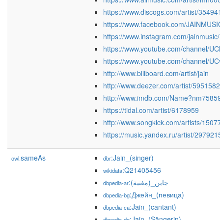
https://www.discogs.com/artist/35494
https://www.facebook.com/JAINMUSI
https://www.instagram.com/jainmusic/
https://www.youtube.com/channel/
https://www.youtube.com/channel
http://www.billboard.com/artist/jain
http://www.deezer.com/artist/5951582
http://www.imdb.com/Name?nm7585
https://tidal.com/artist/6178959
http://www.songkick.com/artists/1507
https://music.yandex.ru/artist/297921
sameAs
:Jain_(singer)
owl:
dbr
:Q21405456
wikidata
:جاين_(مغنية)
dbpedia-ar
:Джейн_(певица)
dbpedia-bg
:Jain_(cantant)
dbpedia-ca
:Jain_(Sängerin)
dbpedia-de