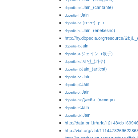
:Jain_(cantante)
dbpedia-es
:Jain
dbpedia-fi
:ג'יין_(זמרת)
dbpedia-he
:Jain_(énekesnő)
dbpedia-hu
http://hy.dbpedia.org/resource/Ջեյն
:Jain
dbpedia-it
:ジェイン_(歌手)
dbpedia-ja
:제인_(가수)
dbpedia-ko
:Jain_(artiest)
dbpedia-nl
:Jain
dbpedia-oc
:Jain
dbpedia-pl
:Jain
dbpedia-pt
:Джейн_(певица)
dbpedia-ru
:Jain
dbpedia-tr
:Jain
dbpedia-uk
http://data.bnf.fr/ark:/12148/cb1699
http://viaf.org/viaf/11144782696228