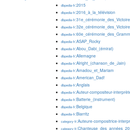
:2015
dbpedia-fr
:2016_à_la_télévision
dbpedia-fr
:31e_cérémonie_des_Victoir
dbpedia-fr
:32e_cérémonie_des_Victoir
dbpedia-fr
:60e_cérémonie_des_Gramm
dbpedia-fr
:ASAP_Rocky
dbpedia-fr
:Abou_Dabi_(émirat)
dbpedia-fr
:Allemagne
dbpedia-fr
:Alright_(chanson_de_Jain)
dbpedia-fr
:Amadou_et_Mariam
dbpedia-fr
:American_Dad!
dbpedia-fr
:Anglais
dbpedia-fr
:Auteur-compositeur-interprèt
dbpedia-fr
:Batterie_(instrument)
dbpedia-fr
:Belgique
dbpedia-fr
:Biarritz
dbpedia-fr
:Auteure-compositrice-interp
category-fr
:Chanteuse_des_années_20
category-fr