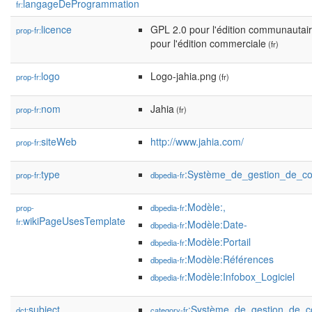
langageDeProgrammation
fr:
licence
GPL 2.0 pour l'édition communautai
prop-fr:
pour l'édition commerciale
(fr)
logo
Logo-jahia.png
prop-fr:
(fr)
nom
Jahia
prop-fr:
(fr)
siteWeb
http://www.jahia.com/
prop-fr:
type
:Système_de_gestion_de_c
prop-fr:
dbpedia-fr
:Modèle:,
prop-
dbpedia-fr
wikiPageUsesTemplate
fr:
:Modèle:Date-
dbpedia-fr
:Modèle:Portail
dbpedia-fr
:Modèle:Références
dbpedia-fr
:Modèle:Infobox_Logiciel
dbpedia-fr
subject
:Système_de_gestion_de_c
dct:
category-fr