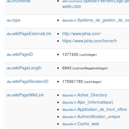
thumbnail
:Special:FilePath/Logo-ja
dbo:
wiki-commons
width=300
type
:Système_de_gestion_de_c
dbo:
dbpedia-fr
wikiPageExternalLink
http://www.jahia.com/
dbo:
https://www.jahia.com/home/fr
wikiPageID
1377430
dbo:
(xsd:integer)
wikiPageLength
6943
dbo:
(xsd:nonNegativeInteger)
wikiPageRevisionID
175561785
dbo:
(xsd:integer)
wikiPageWikiLink
:Active_Directory
dbo:
dbpedia-fr
:Ajax_(informatique)
dbpedia-fr
:Application_de_front_office
dbpedia-fr
:Authentification_unique
dbpedia-fr
:Cache_web
dbpedia-fr