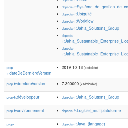
:Système_de_gestion_de_c
dbpedia-fr
:Ubiquité
dbpedia-fr
:Workflow
dbpedia-fr
:Jahia_Solutions_Group
dbpedia-fr
dbpedia-
:Jahia_Sustainable_Enterprise_Lic
fr
dbpedia-
:Jahia_Sustainable_Enterprise_Lic
fr
2019-10-18
prop-
(xsd:date)
dateDeDernièreVersion
fr:
dernièreVersion
7.300000
prop-fr:
(xsd:double)
développeur
:Jahia_Solutions_Group
prop-fr:
dbpedia-fr
environnement
:Logiciel_multiplateforme
prop-fr:
dbpedia-fr
:Java_(langage)
prop-
dbpedia-fr