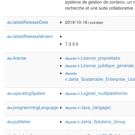
système de gestion de contenu, un 
recherche et une suite collaborative.
latestReleaseDate
2019-10-18
dbo:
(xsd:date)
latestReleaseVersion
dbo:
7.3.3.0
license
:Licence_propriétaire
dbo:
dbpedia-fr
:Licence_publique_général
dbpedia-fr
dbpedia-
:Jahia_Sustainable_Enterprise_Lic
fr
operatingSystem
:Logiciel_multiplateforme
dbo:
dbpedia-fr
programmingLanguage
:Java_(langage)
dbo:
dbpedia-fr
publisher
:Jahia_Solutions_Group
dbo:
dbpedia-fr