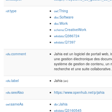
type
:Thing
rdf:
owl
:Software
dbo
:Work
dbo
:CreativeWork
schema
:Q386724
wikidata
:Q7397
wikidata
comment
Jahia est un logiciel de portail web, 
rdfs:
une gestion électronique des docum
système de gestion de contenu, un 
recherche et une suite collaborative.
label
Jahia
rdfs:
(en)
seeAlso
https://www.openhub.net/p/jahia
rdfs:
sameAs
:Jahia
owl:
dbr
:Q3160545
wikidata