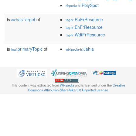
:PolySpot
dbpedia-fr
is
hasTarget
of
:RuFrResource
oa:
tag-fr
:EnFrResource
tag-fr
:WdtFrResource
tag-fr
is
primaryTopic
of
:Jahia
foaf:
wikipedia-fr
This content was extracted from
Wikipedia
and is licensed under the
Creative
Commons Attribution-ShareAlike 3.0 Unported License