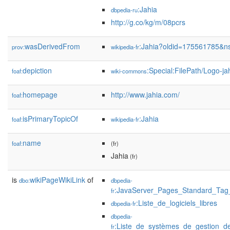
:Jahia
dbpedia-ru
http://g.co/kg/m/08pcrs
wasDerivedFrom
:Jahia?oldid=175561785&n
prov:
wikipedia-fr
depiction
:Special:FilePath/Logo-ja
foaf:
wiki-commons
homepage
http://www.jahia.com/
foaf:
isPrimaryTopicOf
:Jahia
foaf:
wikipedia-fr
name
foaf:
(fr)
Jahia
(fr)
is
wikiPageWikiLink
of
dbo:
dbpedia-
:JavaServer_Pages_Standard_Tag_
fr
:Liste_de_logiciels_libres
dbpedia-fr
dbpedia-
:Liste_de_systèmes_de_gestion_d
fr