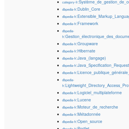
:Système_de_gestion_de_c
category-fr
:Dublin_Core
dbpedia-fr
:Extensible_Markup_Langua
dbpedia-fr
:Framework
dbpedia-fr
dbpedia-
:Gestion_électronique_des_docum
fr
:Groupware
dbpedia-fr
:Hibernate
dbpedia-fr
:Java_(langage)
dbpedia-fr
:Java_Specification_Reques
dbpedia-fr
:Licence_publique_général
dbpedia-fr
dbpedia-
:Lightweight_Directory_Access_Pro
fr
:Logiciel_multiplateforme
dbpedia-fr
:Lucene
dbpedia-fr
:Moteur_de_recherche
dbpedia-fr
:Métadonnée
dbpedia-fr
:Open_source
dbpedia-fr
:Portlet
dbpedia-fr